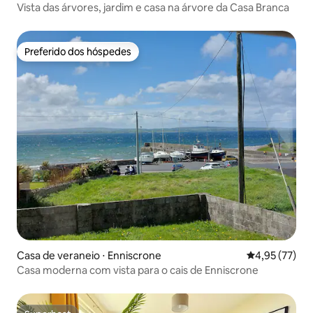
Vista das árvores, jardim e casa na árvore da Casa Branca
Preferido dos hóspedes
Preferido dos hóspedes
Casa de veraneio ⋅ Enniscrone
4,95 de uma a
4,95 (77)
Casa moderna com vista para o cais de Enniscrone