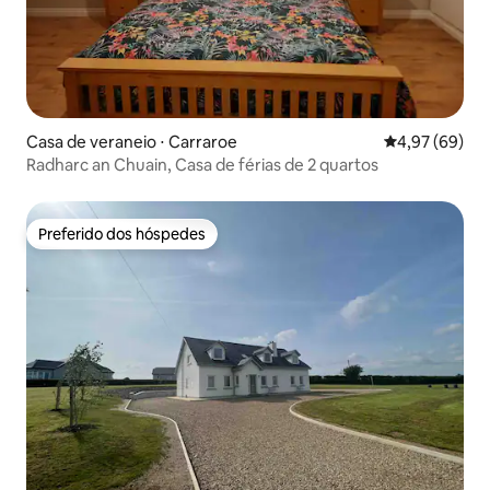
Casa de veraneio ⋅ Carraroe
4,97 de uma a
4,97 (69)
Radharc an Chuain, Casa de férias de 2 quartos
Preferido dos hóspedes
Preferido dos hóspedes