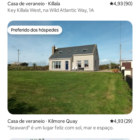
Casa de veraneio ⋅ Killala
4,93 de uma a
4,93 (90)
Key Killala West, na Wild Atlantic Way, 1A
Preferido dos hóspedes
Preferido dos hóspedes
Casa de veraneio ⋅ Kilmore Quay
4,93 de uma a
4,93 (29)
"Seaward" é um lugar feliz com sol, mar e espaço.