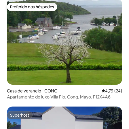
Preferido dos hóspedes
Preferido dos hóspedes
Casa de veraneio ⋅ CONG
4,79 de uma a
4,79 (24)
Apartamento de luxo Villa Pio, Cong, Mayo. F12X4A6
Superhost
Superhost