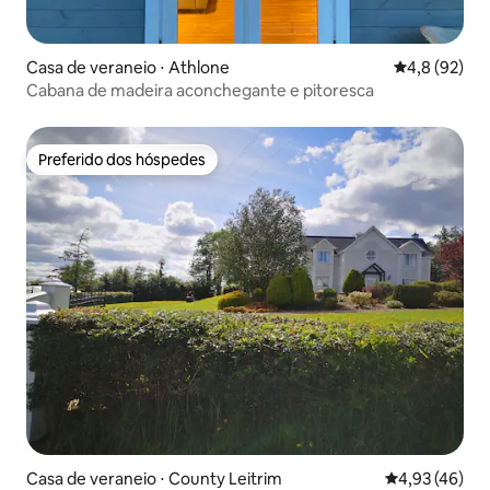
Casa de veraneio ⋅ Athlone
4,8 de uma a
4,8 (92)
Cabana de madeira aconchegante e pitoresca
Preferido dos hóspedes
Preferido dos hóspedes
Casa de veraneio ⋅ County Leitrim
4,93 de uma a
4,93 (46)