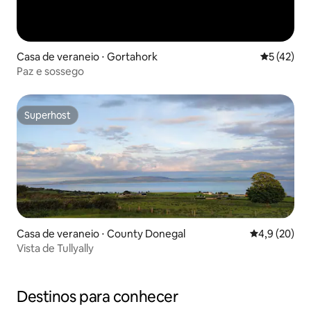
Casa de veraneio ⋅ Gortahork
5 de uma a
5 (42)
Paz e sossego
Superhost
Superhost
Casa de veraneio ⋅ County Donegal
4,9 de uma a
4,9 (20)
Vista de Tullyally
Destinos para conhecer