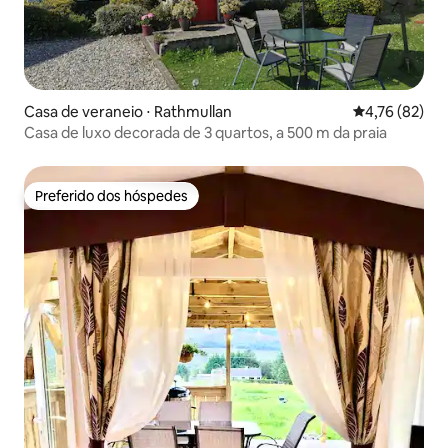
Casa de veraneio ⋅ Rathmullan
4,76 de uma a
4,76 (82)
Casa de luxo decorada de 3 quartos, a 500 m da praia
Preferido dos hóspedes
Preferido dos hóspedes