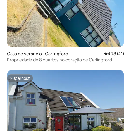
Casa de veraneio ⋅ Carlingford
4,78 de uma a
4,78 (41)
Propriedade de 8 quartos no coração de Carlingford
Superhost
Superhost