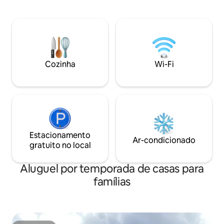
todas as comodidades, incluindo Wi-Fi
aeroportos intern
em toda a casa. Esta casa está
Knock é de aprox
idealmente posicionada para desfrutar
fantástico caminho
da proximidade com a Vila Spiddal, uma
nossa porta, com a
grande variedade de praias, a balsa da
Ilhas Aran e Conn
ilha Aran e o aeroporto. Todas as
distância de carro.
faculdades irlandesas, Coláiste Lurgan
Cozinha
Wi-Fi
sendo a mais próxima.
Estacionamento
Ar-condicionado
gratuito no local
Aluguel por temporada de casas para
famílias