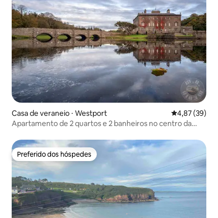
Casa de veraneio ⋅ Westport
4,87 de uma a
4,87 (39)
Apartamento de 2 quartos e 2 banheiros no centro da
cidade
Preferido dos hóspedes
Preferido dos hóspedes