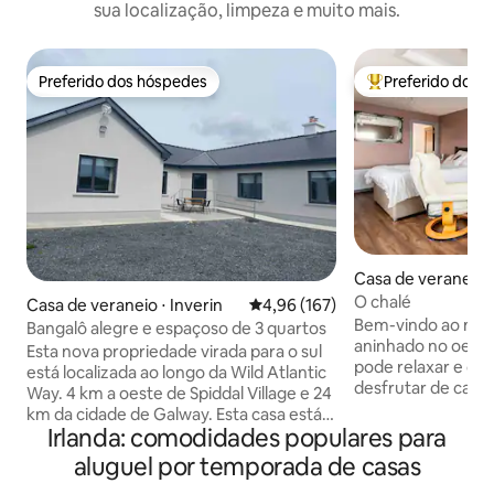
sua localização, limpeza e muito mais.
Preferido dos hóspedes
Preferido dos 
Preferido dos hóspedes
Entre os melhore
Casa de veraneio 
Galway
O chalé
Casa de veraneio ⋅ Inverin
4,96 de uma avaliação média de 
4,96 (167)
Bem-vindo ao noss
Bangalô alegre e espaçoso de 3 quartos
aninhado no oeste
Esta nova propriedade virada para o sul
pode relaxar e des
está localizada ao longo da Wild Atlantic
desfrutar de cami
Way. 4 km a oeste de Spiddal Village e 24
campo e, ainda, e
km da cidade de Galway. Esta casa está
pode estar no cor
Irlanda: comodidades populares para
situada em um local tranquilo, pacífico e
Galway, onde há i
privado. Casa de 3 quartos espaçosa,
aluguel por temporada de casas
bares animados e a
iluminada, arejada e confortável com
mágicos. O tempo