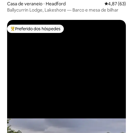
Casa de veraneio ⋅ Headford
4,87 de uma a
4,87 (63)
Ballycurrin Lodge, Lakeshore — Barco e mesa de bilhar
Preferido dos hóspedes
Entre os melhores preferidos dos hóspedes