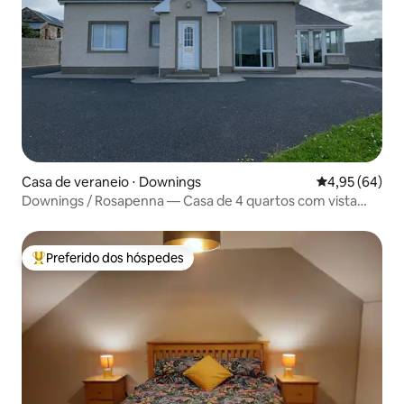
Casa de veraneio ⋅ Downings
4,95 de uma a
4,95 (64)
Downings / Rosapenna — Casa de 4 quartos com vista
para o mar
Preferido dos hóspedes
Entre os melhores preferidos dos hóspedes