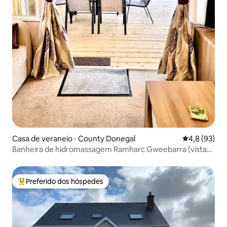
Casa de veraneio ⋅ County Donegal
4,8 de uma a
4,8 (93)
Banheira de hidromassagem Ramharc Gweebarra (vista
Gweebarra)
Preferido dos hóspedes
Entre os melhores preferidos dos hóspedes