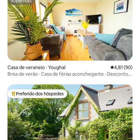
Superhost
Superhost
Casa de veraneio ⋅ Youghal
4,81 de uma a
4,81 (90)
Brisa de verão · Casa de férias aconchegante · Desconto
para estadias de longa duração
Preferido dos hóspedes
Entre os melhores preferidos dos hóspedes