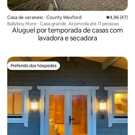
Casa de veraneio ⋅ County Wexford
4,96 de uma a
4,96 (47)
Ballyboy More - Casa grande. Acomoda até 11 pessoas
Aluguel por temporada de casas com
lavadora e secadora
Preferido dos hóspedes
Preferido dos hóspedes