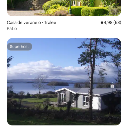
Casa de veraneio ⋅ Tralee
4,98 de uma a
4,98 (63)
Pátio
Superhost
Superhost