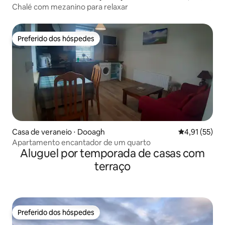
Chalé com mezanino para relaxar
Preferido dos hóspedes
Preferido dos hóspedes
Casa de veraneio ⋅ Dooagh
4,91 de uma a
4,91 (55)
Apartamento encantador de um quarto
Aluguel por temporada de casas com
terraço
Preferido dos hóspedes
Preferido dos hóspedes