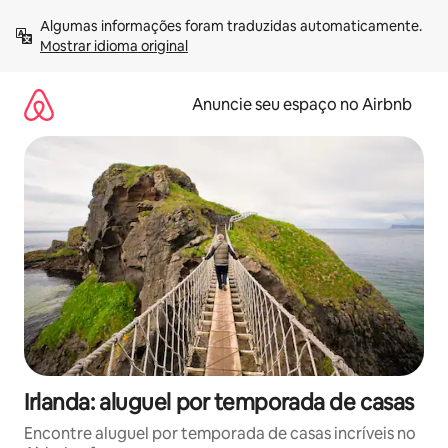
Pular
Algumas informações foram traduzidas automaticamente. 
para
Mostrar idioma original
o
conteúdo
Anuncie seu espaço no Airbnb
Irlanda: aluguel por temporada de casas
Encontre aluguel por temporada de casas incríveis no