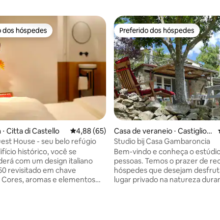
o dos hóspedes
Preferido dos hóspedes
o dos hóspedes
Preferido dos hóspedes
édia de 5, 460 avaliações
⋅ Citta di Castello
4,88 de uma avaliação média de 5, 65 avalia
4,88 (65)
Casa de veraneio ⋅ Castiglion
Fiorentino
est House - seu belo refúgio
Studio bij Casa Gambaroncia
ício histórico, você se
Bem-vindo e conheça o estúdio
erá com um design italiano
pessoas. Temos o prazer de re
50 revisitado em chave
hóspedes que desejam desfrut
 Cores, aromas e elementos
lugar privado na natureza dur
s que tornam o ambiente
estadia curta ou longa, com to
 e familiar, mas ao mesmo
tesouros da Toscana disponívei
egre e excêntrico. Um pequeno
curta distância de carro/moto.
ra ser descoberto, projetado
8 km de Castiglion Fiorentino e