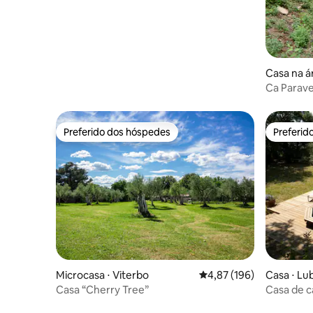
Casa na á
Ca Parave
Preferido dos hóspedes
Preferid
Preferido dos hóspedes
Preferid
Microcasa ⋅ Viterbo
4,87 de uma avaliação m
4,87 (196)
Casa ⋅ Lu
Casa “Cherry Tree”
Casa de c