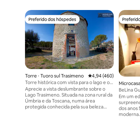
Preferido dos hóspedes
Preferid
Preferido dos hóspedes
Preferid
Torre ⋅ Tuoro sul Trasimeno
4,94 de uma avaliação m
4,94 (460)
Torre histórica com vista para o lago e o
Microcasa 
campo
Aprecie a vista deslumbrante sobre o
BeLìna Gu
Lago Trasimeno. Situada na zona rural da
Em um edif
Úmbria e da Toscana, numa área
surpreend
protegida conhecida pela sua beleza
dos anos 
natural, esta torre construída com
moderna.
materiais recuperados dispõe de um
artístico
jardim privado, churrasqueira e pérgula.
acolhedor
A piscina está aberta de 15 de maio a 30
tempo al
de setembro e é compartilhada com
espaço pa