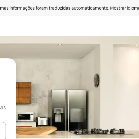
mas informações foram traduzidas automaticamente. 
Mostrar idioma
sas
ore-os usando as seta para cima e para baixo do teclado ou tocando e