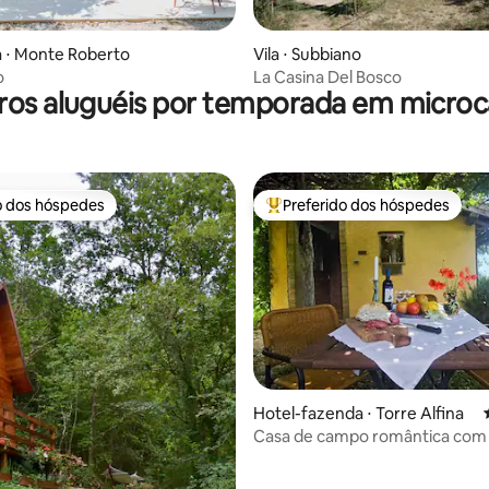
 ⋅ Monte Roberto
Vila ⋅ Subbiano
o
La Casina Del Bosco
ros aluguéis por temporada em microc
o dos hóspedes
Preferido dos hóspedes
o dos hóspedes
Entre os melhores preferidos d
média de 5, 17 avaliações
Hotel-fazenda ⋅ Torre Alfina
Casa de campo romântica com 
panorâmica