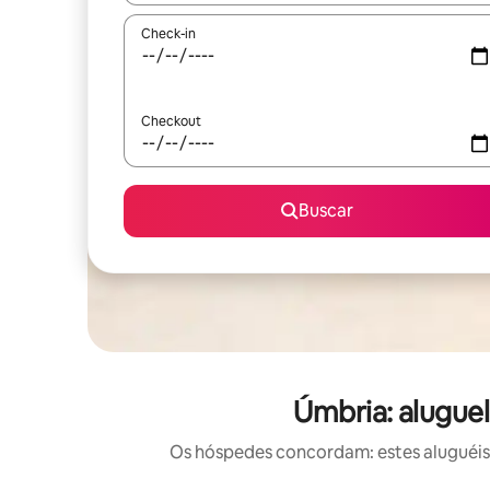
Check-in
Checkout
Buscar
Úmbria: alugue
Os hóspedes concordam: estes aluguéis 