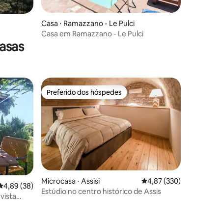
Casa ⋅ Ramazzano - Le Pulci
Casa em Ramazzano - Le Pulci
asas
Preferido dos hóspedes
os hóspedes
Preferido dos hóspedes
Microcasa ⋅ Assisi
4,87 de uma avaliação 
4,87 (330)
4,89 de uma avaliação média de 5, 38 avaliações
4,89 (38)
Estúdio no centro histórico de Assis
vista