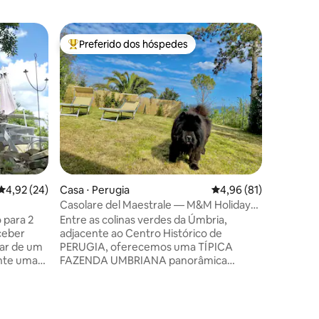
Preferido dos hóspedes
Preferi
Entre os melhores preferidos dos hóspedes
Preferi
ções
4,92 de uma avaliação média de 5, 24 avaliações
4,92 (24)
Casa ⋅ Perugia
4,96 de uma avaliação
4,96 (81)
Microcasa
Casolare del Maestrale — M&M Holiday
Casa “Ch
House
 para 2
Entre as colinas verdes da Úmbria,
Vasta e 
ceber
adjacente ao Centro Histórico de
quarto c
ar de um
PERUGIA, oferecemos uma TÍPICA
olival pe
ante uma
FAZENDA UMBRIANA panorâmica
apartame
dos os
INTEIRA com JARDIM, Totalmente
mobiliado
s a uma
Independente, com vista para Assis.
cozinha 
 Vivemos a
Construído com telhado de madeira e
geladeira
piso de azulejos antigos. Oferece
área de 