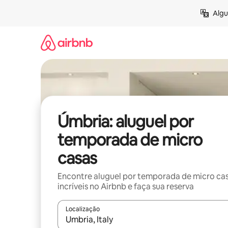
Pular
Algu
para
o
conteúdo
Úmbria: aluguel por
temporada de micro
casas
Encontre aluguel por temporada de micro ca
incríveis no Airbnb e faça sua reserva
Localização
Quando os resultados estiverem disponíveis, expl