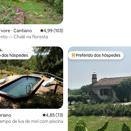
rvore ⋅ Cantiano
4,99 de uma avaliação média de 5, 103 avalia
4,99 (103)
nto — Chalé na floresta
o dos hóspedes
Preferido dos hóspedes
o dos hóspedes
Entre os melhores preferidos d
édia de 5, 196 avaliações
briano
4,85 de uma avaliação média de 5, 73 avalia
4,85 (73)
ampo de lua de mel com piscina