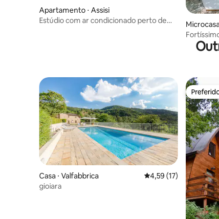
Apartamento ⋅ Assisi
Estúdio com ar condicionado perto de
Microcasa
Assis
Fortíssim
Out
Preferid
Preferid
Casa ⋅ Valfabbrica
4,59 de uma avaliação 
4,59 (17)
gioiara