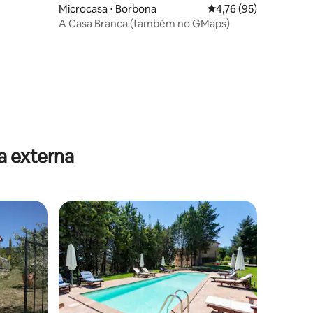
Microcasa ⋅ Borbona
4,76 de uma avaliação
4,76 (95)
A Casa Branca (também no GMaps)
ções
a externa