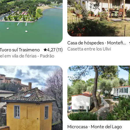
média de 5, 10 avaliações
Casa de hóspedes ⋅ Montefia
scone
Casetta entre los Ulivi
 Tuoro sul Trasimeno
4,27 de uma avaliação média de 5, 11 avalia
4,27 (11)
l em vila de férias - Padrão
Microcasa ⋅ Monte del Lago