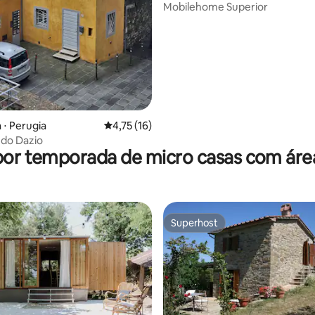
Mobilehome Superior
média de 5, 19 avaliações
 ⋅ Perugia
4,75 de uma avaliação média de 5, 16 avalia
4,75 (16)
 do Dazio
por temporada de micro casas com áre
Superhost
Superhost