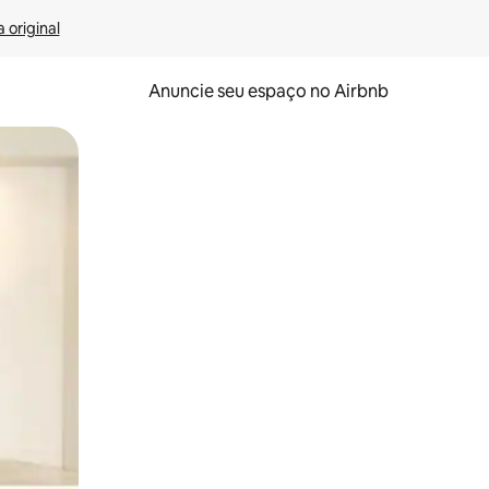
 original
Anuncie seu espaço no Airbnb
 deslizando o dedo na tela.