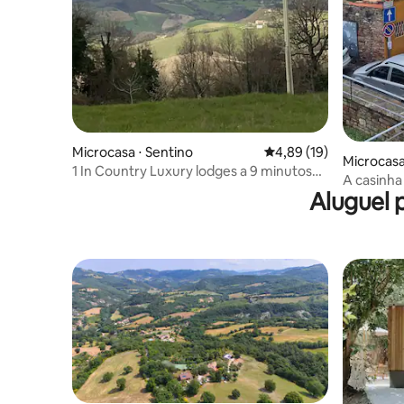
Microcasa ⋅ Sentino
4,89 de uma avaliação 
4,89 (19)
Microcasa
1 In Country Luxury lodges a 9 minutos
A casinha
de Camerino
Aluguel 