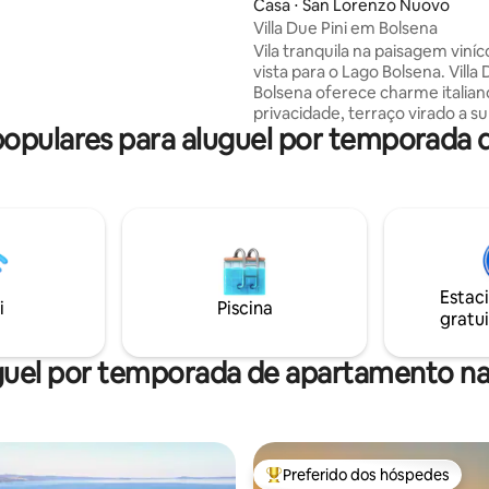
Casa ⋅ San Lorenzo Nuovo
difício no centro da cidade, o
Villa Due Pini em Bolsena
nto "Diamante Blu" oferece um
Vila tranquila na paisagem viní
sereno e privado para sua
vista para o Lago Bolsena. Villa 
O conforto é uma prioridade
Bolsena oferece charme italian
 você pode relaxar e descansar
privacidade, terraço virado a sul
biente acolhedor.
opulares para aluguel por temporada 
grelha a gás e grande jardim. 
por vinhedos e plantações
mediterrânicas, como oliveiras
cítricas – perfeito para relaxar
todo o ano. Há espaço para toda
relaxar e descontrair. A vila está
localizada nos arredores de Sa
Nuovo e a 10 minutos de carro 
Estac
de Bolsena e praias deliciosas 
i
Piscina
gratui
de praia.
uel por temporada de apartamento na
Preferido dos hóspedes
Entre os melhores preferidos d