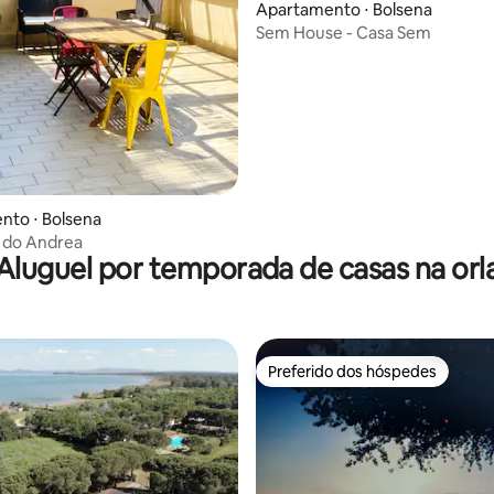
média de 5, 88 avaliações
Apartamento ⋅ Bolsena
Sem House - Casa Sem
nto ⋅ Bolsena
 do Andrea
Aluguel por temporada de casas na orl
Preferido dos hóspedes
Preferido dos hóspedes