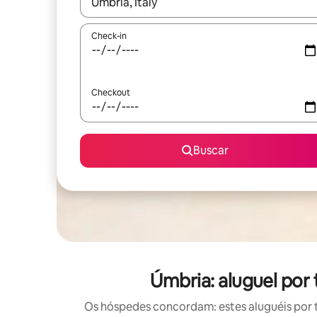
Quando os resultados estiverem disponíveis, expl
Check-in
Checkout
Buscar
Úmbria: aluguel po
Os hóspedes concordam: estes aluguéis por 