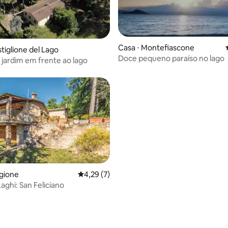
média de 5, 44 avaliações
Casa ⋅ Montefiascone
tiglione del Lago
Doce pequeno paraíso no lago
jardim em frente ao lago
gione
4,29 de uma avaliação média de 5, 7 avalia
4,29 (7)
Laghi: San Feliciano