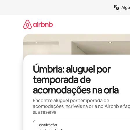
Pular
Algu
para
o
conteúdo
Úmbria: aluguel por
temporada de
acomodações na orla
Encontre aluguel por temporada de
acomodações incríveis na orla no Airbnb e fa
sua reserva
Localização