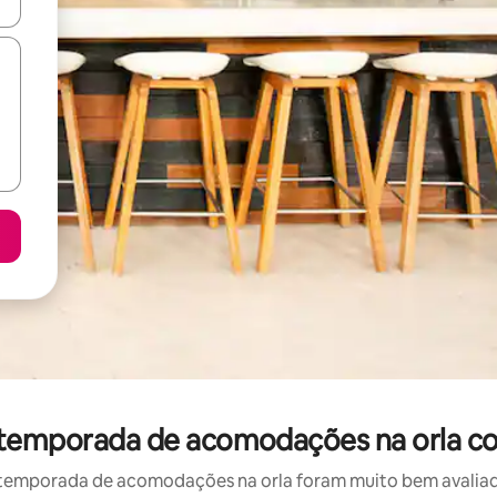
ore-os usando as seta para cima e para baixo do teclado ou tocando e
r temporada de acomodações na orla co
temporada de acomodações na orla foram muito bem avaliados