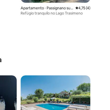
Apartamento ⋅ Passignano sul
4,75 de uma avaliaçã
4,75 (4)
Trasimeno
Refúgio tranquilo no Lago Trasimeno
a