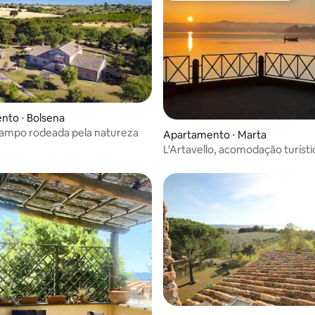
nto ⋅ Bolsena
campo rodeada pela natureza
Apartamento ⋅ Marta
L'Artavello, acomodação turísti
do lago