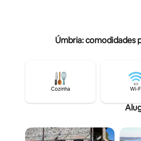
elegante e
com os confortos mais modernos, para
apartame
lhe oferecer uma experiência
ambiente 
maravilhosa e inesquecível. Seu ponto
estadia. 
forte é a fantástica varanda com vista
máxima, e
direta para o lago, onde você pode
em um am
relaxar e desfrutar de um aperitivo ao
Úmbria: comodidades p
pôr do sol.
Cozinha
Wi-F
Alug