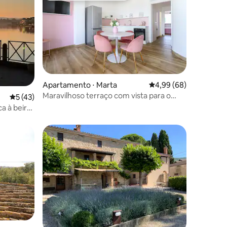
Apartamento ⋅ Marta
4,99 de uma avaliação 
4,99 (68)
Maravilhoso terraço com vista para o
5 de uma avaliação média de 5, 43 avaliações
5 (43)
lago Cozinha TV
ca à beira