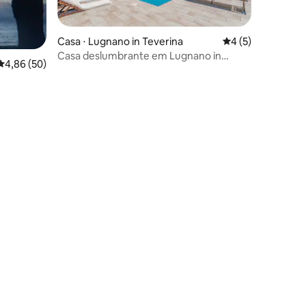
Casa ⋅ Lugnano in Teverina
4 de uma avaliaçã
4 (5)
Casa deslumbrante em Lugnano in
4,86 de uma avaliação média de 5, 50 avaliações
4,86 (50)
Teverina
ções