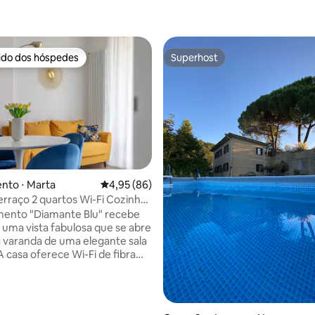
rido dos hóspedes
Superhost
 melhores preferidos dos hóspedes
Superhost
nto ⋅ Marta
4,95 de uma avaliação média de 5, 86 avalia
4,95 (86)
média de 5, 78 avaliações
erraço 2 quartos Wi-Fi Cozinha
mento "Diamante Blu" recebe
uma vista fabulosa que se abre
da varanda de uma elegante sala
r condicionado e TV em todos os
, ESTACIONAMENTO PÚBLICO
a poucos metros de distância.
o no segundo andar de um