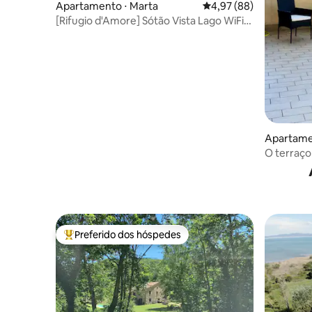
Apartamento ⋅ Marta
4,97 de uma avaliação 
4,97 (88)
[Rifugio d'Amore] Sótão Vista Lago WiFi
Cozinha
Apartame
O terraço
Preferido dos hóspedes
Entre os melhores preferidos dos hóspedes