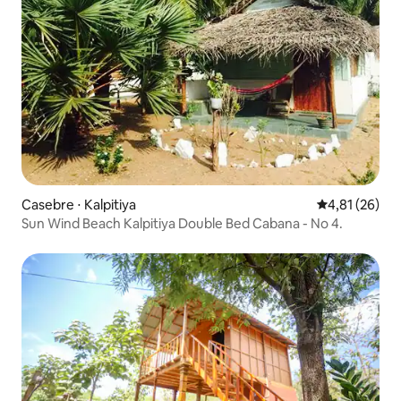
Casebre ⋅ Kalpitiya
4,81 de uma a
4,81 (26)
Sun Wind Beach Kalpitiya Double Bed Cabana - No 4.