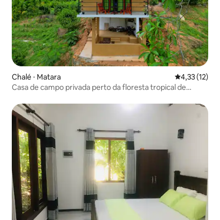
Chalé ⋅ Matara
4,33 de uma a
4,33 (12)
Casa de campo privada perto da floresta tropical de
Sinharaja