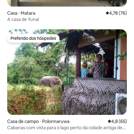
Casa ⋅ Matara
4,78 de uma a
4,78 (76)
A casa de Yunal
Preferido dos hóspedes
Preferido dos hóspedes
Casa de campo ⋅ Polonnaruwa
4,8 de uma a
4,8 (65)
Cabanas com vista para o lago perto da cidade antiga de
Polonnaruwa