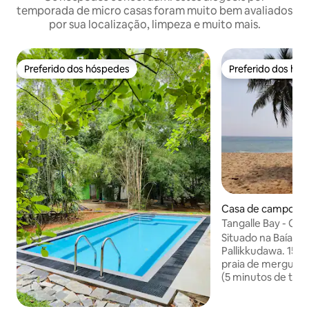
temporada de micro casas foram muito bem avaliados
por sua localização, limpeza e muito mais.
Preferido dos hóspedes
Preferido dos hó
Preferido dos hóspedes
Preferido dos hó
Casa de campo ⋅ T
Tangalle Bay - Cot
Situado na Baía de
Pallikkudawa. 150 
praia de mergulho
(5 minutos de tuk 
cidade de Tangalle
dos pontos de sur