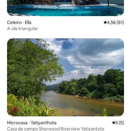
Celeiro ⋅ Ella
4,56 de uma a
4,56 (61)
A vila triangular
Microcasa ⋅ Yatiyanthota
5 de uma 
5 (5)
Casa de campo Sherwood Riverview Yatiyantota