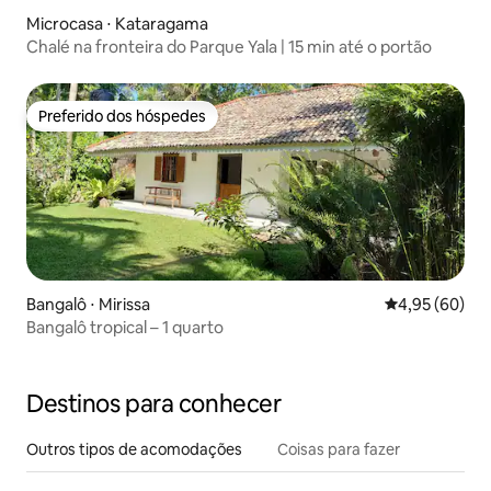
Microcasa ⋅ Kataragama
Chalé na fronteira do Parque Yala | 15 min até o portão
Preferido dos hóspedes
Preferido dos hóspedes
Bangalô ⋅ Mirissa
4,95 de uma a
4,95 (60)
Bangalô tropical – 1 quarto
Destinos para conhecer
Outros tipos de acomodações
Coisas para fazer