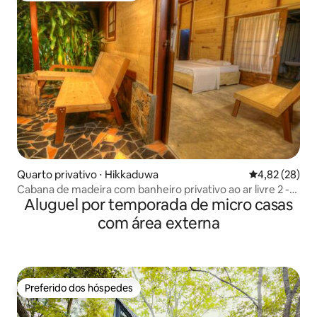
Quarto privativo ⋅ Hikkaduwa
4,82 de uma a
4,82 (28)
Cabana de madeira com banheiro privativo ao ar livre 2 -
Aluguel por temporada de micro casas
Hikka
com área externa
Preferido dos hóspedes
Preferido dos hóspedes