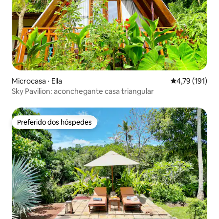
Microcasa ⋅ Ella
4,79 de uma av
4,79 (191)
Sky Pavilion: aconchegante casa triangular
Preferido dos hóspedes
Preferido dos hóspedes