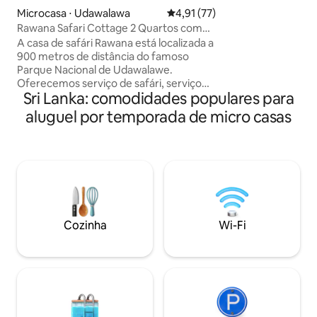
minutos de carro 
Microcasa ⋅ Udawalawa
4,91 de uma avaliação média de
4,91 (77)
Rock e 20 minutos
Rawana Safari Cottage 2 Quartos com
Turtle Hatchery. 
Ar Condicionado
A casa de safári Rawana está localizada a
apresentadas em 
900 metros de distância do famoso
casal com banheiro
Parque Nacional de Udawalawe.
estacionamento pr
Oferecemos serviço de safári, serviço
Fi. Suíte de casa 
Sri Lanka: comodidades populares para
de táxi. Temos um restaurante. Café da
casal ou uma fam
manhã, almoço e jantar podem ser
aluguel por temporada de micro casas
cama extra. Instal
preparados. Temos serviço de táxi. Táxi
disponíveis median
pode ser organizado a um preço justo.
01 estamos fazendo safári por 14 anos.
Jipe de safári com assentos de
estimulação frontal. Motoristas
experientes podem ser fornecidos com
binóculos. Rawana Wild e Green Park
trabalhando juntos. Organizando safári
Cozinha
Wi-Fi
visitando a Casa de Trânsito de Elefantes
Visitas à floresta de madeira de teca.