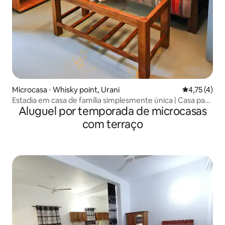
Microcasa ⋅ Whisky point, Urani
4,75 de uma 
4,75 (4)
Estadia em casa de família simplesmente única | Casa para
Aluguel por temporada de microcasas
casais perto do mar
com terraço