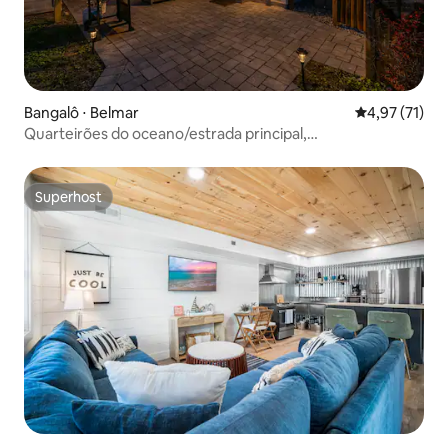
Bangalô ⋅ Belmar
4,97 de uma a
4,97 (71)
Quarteirões do oceano/estrada principal,
estacionamento, 3 badges, fogueira
Superhost
Superhost