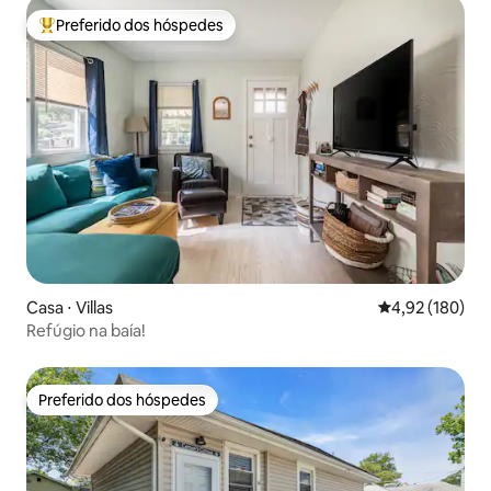
Preferido dos hóspedes
Entre os melhores preferidos dos hóspedes
Casa ⋅ Villas
4,92 de uma av
4,92 (180)
Refúgio na baía!
Preferido dos hóspedes
Preferido dos hóspedes