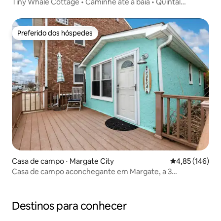
Tiny Whale Cottage • Caminhe até a baía • Quintal
cercado
Preferido dos hóspedes
Preferido dos hóspedes
Casa de campo ⋅ Margate City
4,85 de uma av
4,85 (146)
Casa de campo aconchegante em Margate, a 3
quarteirões da praia
Destinos para conhecer