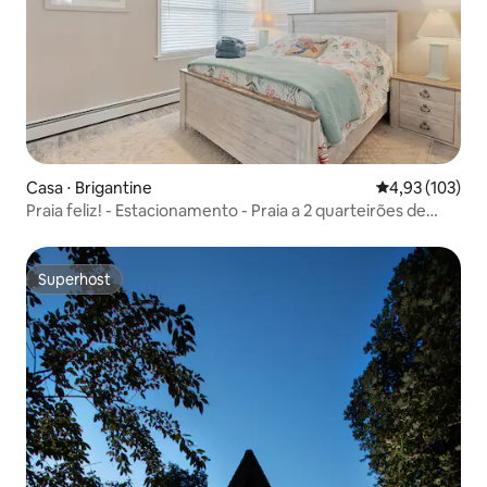
Casa ⋅ Brigantine
4,93 de uma av
4,93 (103)
Praia feliz! - Estacionamento - Praia a 2 quarteirões de
distância!
Superhost
Superhost