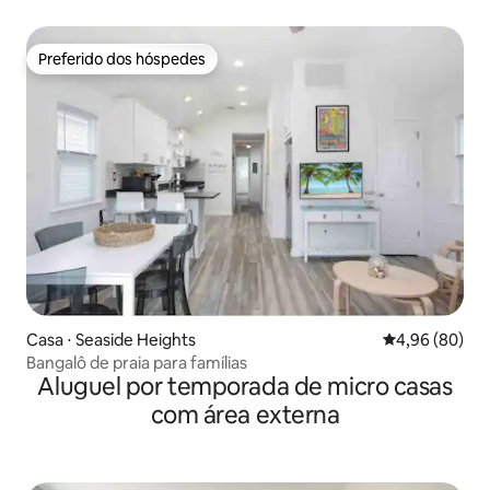
calçadão
Preferido dos hóspedes
Preferido dos hóspedes
Casa ⋅ Seaside Heights
4,96 de uma av
4,96 (80)
Bangalô de praia para famílias
Aluguel por temporada de micro casas
com área externa