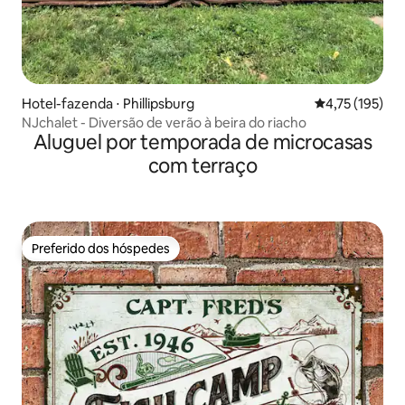
Hotel-fazenda ⋅ Phillipsburg
4,75 de uma av
4,75 (195)
NJchalet - Diversão de verão à beira do riacho
Aluguel por temporada de microcasas
com terraço
Preferido dos hóspedes
Preferido dos hóspedes