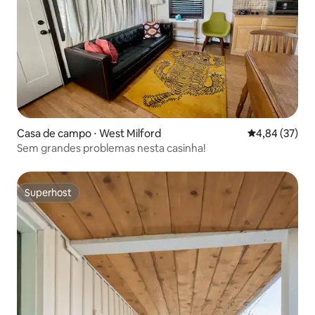
Casa de campo ⋅ West Milford
4,84 de uma a
4,84 (37)
Sem grandes problemas nesta casinha!
Superhost
Superhost