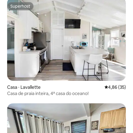
Superhost
Superhost
Casa ⋅ Lavallette
4,86 de uma a
4,86 (35)
Casa de praia inteira, 4ª casa do oceano!