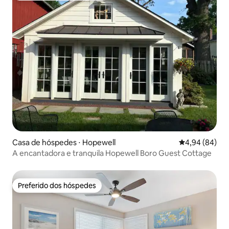
Casa de hóspedes ⋅ Hopewell
4,94 de uma av
4,94 (84)
A encantadora e tranquila Hopewell Boro Guest Cottage
Preferido dos hóspedes
Preferido dos hóspedes