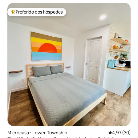
Preferido dos hóspedes
Entre os melhores preferidos dos hóspedes
Microcasa ⋅ Lower Township
4,97 de uma a
4,97 (30)