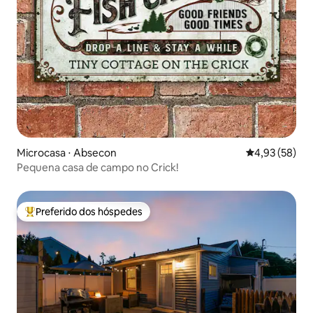
Microcasa ⋅ Absecon
4,93 de uma a
4,93 (58)
Pequena casa de campo no Crick!
Preferido dos hóspedes
Entre os melhores preferidos dos hóspedes