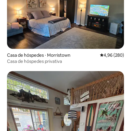
Casa de hóspedes ⋅ Morristown
4,96 de uma ava
4,96 (280)
Casa de hóspedes privativa