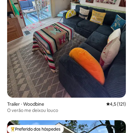
Trailer ⋅ Woodbine
4,5 de uma av
4,5 (121)
O verão me deixou louco
Preferido dos hóspedes
Entre os melhores preferidos dos hóspedes