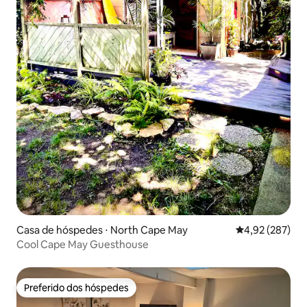
Casa de hóspedes ⋅ North Cape May
4,92 de uma av
4,92 (287)
Cool Cape May Guesthouse
Preferido dos hóspedes
Preferido dos hóspedes