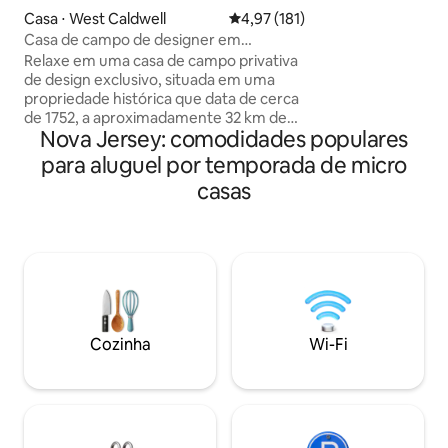
passos da sua por
Casa ⋅ West Caldwell
4,97 de uma avaliação média de 
4,97 (181)
contemple as estr
Casa de campo de designer em
banheira de hidr
propriedade privativa + melhor avaliada
Relaxe em uma casa de campo privativa
memórias ao redo
de design exclusivo, situada em uma
crepitante. Do ban
propriedade histórica que data de cerca
completo com chu
de 1752, a aproximadamente 32 km de
chuva, à TV 4K de
Nova Jersey: comodidades populares
Nova York. Este retiro aconchegante e
você pode desfrut
“favorito dos hóspedes” é ideal para
comodidades quand
para aluguel por temporada de micro
casais, viajantes de negócios, turistas,
para descansar apó
casas
famílias na região e estadias de trabalho
remoto que buscam tranquilidade, estilo
e privacidade. Os hóspedes adoram a
casa de campo tranquila e
independente, localizada em uma
propriedade histórica reconhecida
nacionalmente, em um ambiente
semelhante a um parque, com vistas
Cozinha
Wi-Fi
para a natureza. Uma rara combinação
de estilo e charme, e a uma curta
caminhada de tudo. Cachorro(s) +
Estacionamento gratuito (2 carros)