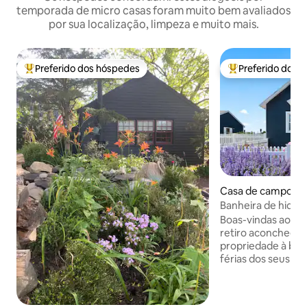
temporada de micro casas foram muito bem avaliados
por sua localização, limpeza e muito mais.
Preferido dos hóspedes
Preferido dos 
Entre os melhores preferidos dos hóspedes
Entre os melhore
Casa de campo ⋅ 
hip
Banheira de hidro
Lareira — Octopu
Boas-vindas ao Oc
retiro aconchegan
propriedade à beir
férias dos seus so
em uma aventura 
pescando bem pert
pôr do sol deslum