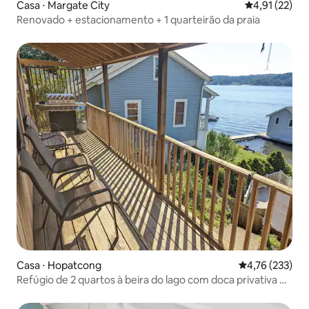
Casa ⋅ Margate City
4,91 de uma a
4,91 (22)
Renovado + estacionamento + 1 quarteirão da praia
Casa ⋅ Hopatcong
4,76 de uma av
4,76 (233)
Refúgio de 2 quartos à beira do lago com doca privativa e
fogueira