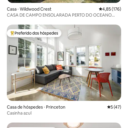
Casa ⋅ Wildwood Crest
4,85 de uma av
4,85 (176)
CASA DE CAMPO ENSOLARADA PERTO DO OCEANO
ATLÂNTICO
Preferido dos hóspedes
Entre os melhores preferidos dos hóspedes
Casa de hóspedes ⋅ Princeton
5 de uma a
5 (47)
Casinha azul