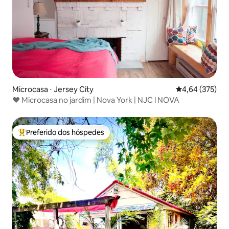
Microcasa ⋅ Jersey City
4,64 de uma av
4,64 (375)
❤️ Microcasa no jardim | Nova York | NJC l NOVA
Preferido dos hóspedes
Entre os melhores preferidos dos hóspedes