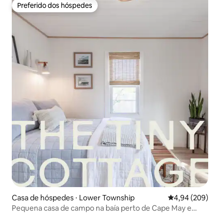
Preferido dos hóspedes
Preferido dos hóspedes
Casa de hóspedes ⋅ Lower Township
4,94 de uma ava
4,94 (209)
Pequena casa de campo na baía perto de Cape May e
Wildwood