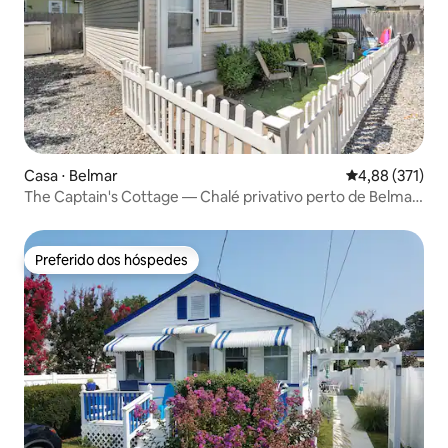
Casa ⋅ Belmar
4,88 de uma av
4,88 (371)
The Captain's Cottage — Chalé privativo perto de Belmar
Marina
Preferido dos hóspedes
Preferido dos hóspedes