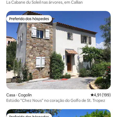
La Cabane du Soleil nas árvores, em Callian
Preferido dos hóspedes
Preferido dos hóspedes
Casa ⋅ Cogolin
4,91 de uma av
4,91 (199)
Estúdio "Chez Nous" no coração do Golfo de St. Tropez