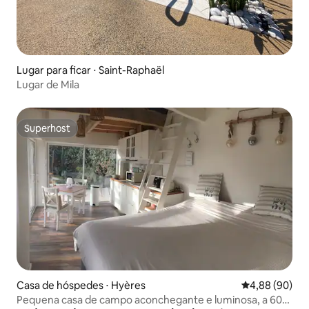
Lugar para ficar ⋅ Saint-Raphaël
Lugar de Mila
Superhost
Superhost
Casa de hóspedes ⋅ Hyères
4,88 de uma av
4,88 (90)
Pequena casa de campo aconchegante e luminosa, a 600