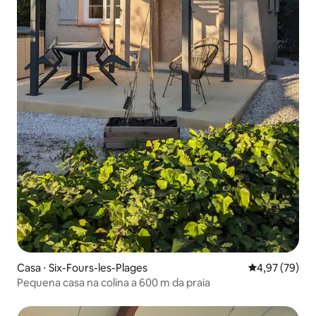
Casa ⋅ Six-Fours-les-Plages
4,97 de uma a
4,97 (79)
Pequena casa na colina a 600 m da praia