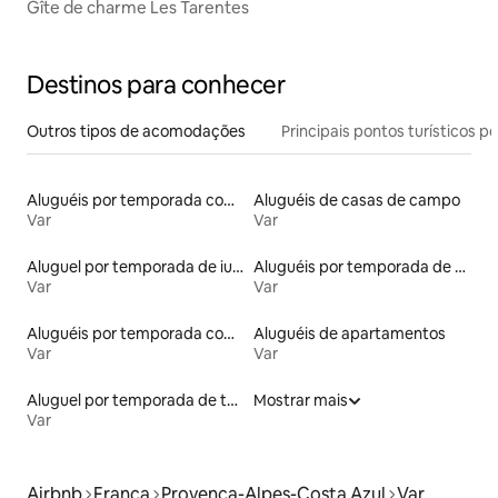
Gîte de charme Les Tarentes
Destinos para conhecer
Outros tipos de acomodações
Principais pontos turísticos po
Aluguéis por temporada com cama de altura acessível
Aluguéis de casas de campo
Var
Var
Aluguel por temporada de iurtas
Aluguéis por temporada de acomodações de luxo
Var
Var
Aluguéis por temporada com acesso ao lago
Aluguéis de apartamentos
Var
Var
Aluguel por temporada de tendas
Mostrar mais
Var
Airbnb
França
Provença-Alpes-Costa Azul
Var