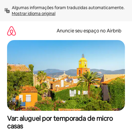
Pular
Algumas informações foram traduzidas automaticamente. 
para
Mostrar idioma original
o
conteúdo
Anuncie seu espaço no Airbnb
Var: aluguel por temporada de micro
casas