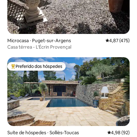
Microcasa ⋅ Puget-sur-Argens
4,87 de uma av
4,87 (475)
Casa térrea - L'Écrin Provençal
Preferido dos hóspedes
Entre os melhores preferidos dos hóspedes
Suíte de hóspedes ⋅ Solliès-Toucas
4,98 de uma a
4,98 (92)