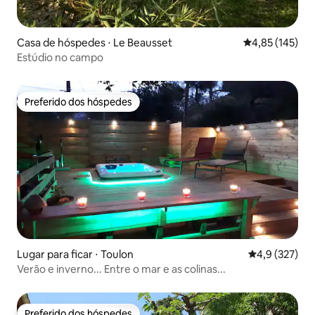
Casa de hóspedes ⋅ Le Beausset
4,85 de uma av
4,85 (145)
Estúdio no campo
Preferido dos hóspedes
Preferido dos hóspedes
Lugar para ficar ⋅ Toulon
4,9 de uma av
4,9 (327)
Verão e inverno... Entre o mar e as colinas...
Preferido dos hóspedes