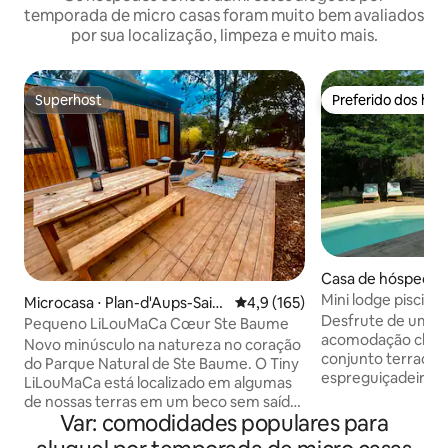
temporada de micro casas foram muito bem avaliados
por sua localização, limpeza e muito mais.
Superhost
Preferido dos hó
Superhost
Preferido dos hó
Casa de hóspedes ⋅
Cascade
Mini lodge piscina
Microcasa ⋅ Plan-d'Aups-Saint
4,9 de uma avaliação média de 
4,9 (165)
verde Verdon
Desfrute de uma e
e-Baume
Pequeno LiLouMaCa Cœur Ste Baume
acomodação char
Novo minúsculo na natureza no coração
conjunto terraço-
do Parque Natural de Ste Baume. O Tiny
espreguiçadeiras 
LiLouMaCa está localizado em algumas
área sombreada, e
de nossas terras em um beco sem saída
m² sob um toldo o
Var: comodidades populares para
tranquilo sob o bordo. Terraço, jardim
suas refeições com
privativo, piscina privativa (final de junho