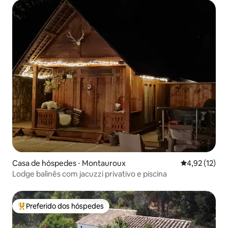
Casa de hóspedes ⋅ Montauroux
4,92 de uma a
4,92 (12)
Lodge balinês com jacuzzi privativo e piscina
Preferido dos hóspedes
Entre os melhores preferidos dos hóspedes