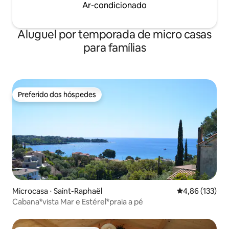
Ar-condicionado
Aluguel por temporada de micro casas
para famílias
Preferido dos hóspedes
Preferido dos hóspedes
Microcasa ⋅ Saint-Raphaël
4,86 de uma av
4,86 (133)
Cabana*vista Mar e Estérel*praia a pé