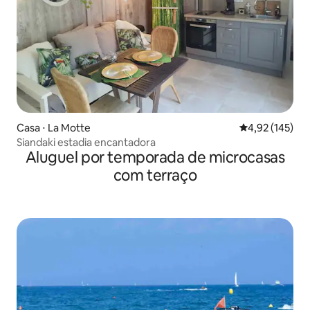
Casa ⋅ La Motte
4,92 de uma av
4,92 (145)
Siandaki estadia encantadora
Aluguel por temporada de microcasas
com terraço