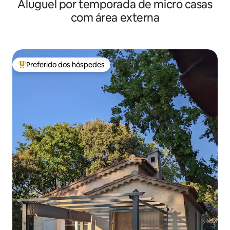
Aluguel por temporada de micro casas
m da praia
com área externa
Preferido dos hóspedes
Entre os melhores preferidos dos hóspedes