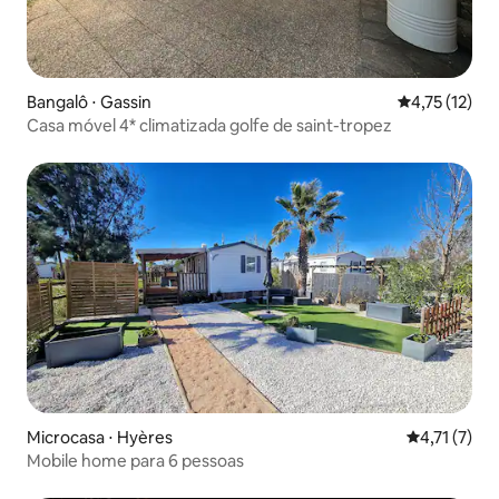
Bangalô ⋅ Gassin
4,75 de uma a
4,75 (12)
Casa móvel 4* climatizada golfe de saint-tropez
Microcasa ⋅ Hyères
4,71 de uma 
4,71 (7)
Mobile home para 6 pessoas