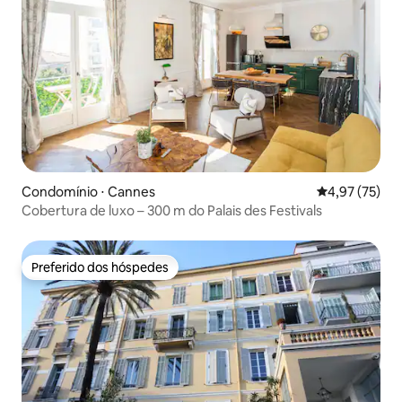
Condomínio ⋅ Cannes
4,97 de uma a
4,97 (75)
Cobertura de luxo – 300 m do Palais des Festivals
Preferido dos hóspedes
Preferido dos hóspedes