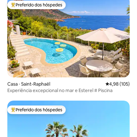
Preferido dos hóspedes
Entre os melhores preferidos dos hóspedes
Casa ⋅ Saint-Raphaël
4,98 de uma av
4,98 (105)
Experiência excepcional no mar e Esterel # Piscina
Preferido dos hóspedes
Entre os melhores preferidos dos hóspedes