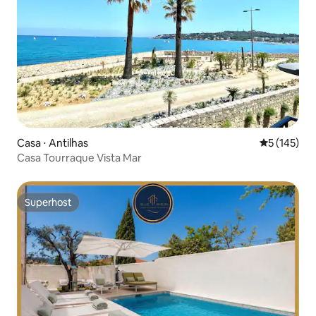
Casa ⋅ Antilhas
5 de uma av
5 (145)
Casa Tourraque Vista Mar
Superhost
Superhost