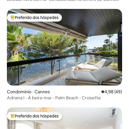
Preferido dos hóspedes
Entre os melhores preferidos dos hóspedes
Condomínio ⋅ Cannes
4,98 de uma a
4,98 (49)
Adriana I - À beira-mar - Palm Beach - Croisette
Preferido dos hóspedes
Entre os melhores preferidos dos hóspedes