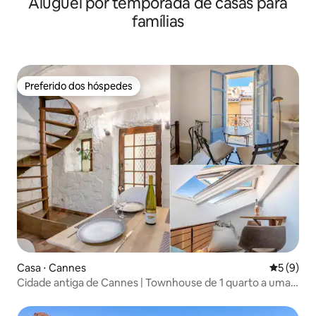
Aluguel por temporada de casas para
famílias
Preferido dos hóspedes
Preferido dos hóspedes
Casa ⋅ Cannes
5 de uma 
5 (9)
Cidade antiga de Cannes | Townhouse de 1 quarto a uma
caminhada da praia