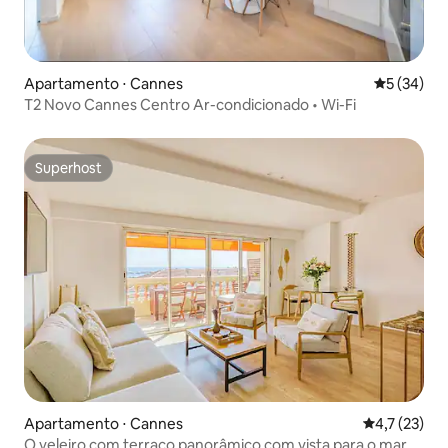
Apartamento ⋅ Cannes
5 de uma a
5 (34)
T2 Novo Cannes Centro Ar-condicionado • Wi-Fi
Superhost
Superhost
Apartamento ⋅ Cannes
4,7 de uma a
4,7 (23)
O veleiro com terraço panorâmico com vista para o mar