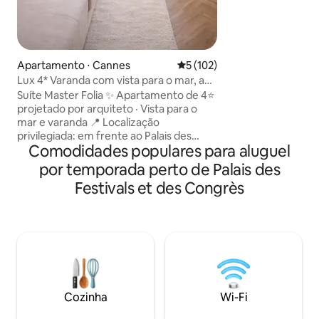
centro de Cannes
3 quartos pode ac
hóspedes. A Palm
reformada em feve
oferecer a você t
Apartamento ⋅ Cannes
5 de uma avaliação média de 
5 (102)
necessário, mant
Lux 4* Varanda com vista para o mar, a
autenticidade. Viaj
poucos passos do Palais e da praia
Suíte Master Folia ✨ Apartamento de 4⭐
banho e a roupa d
projetado por arquiteto · Vista para o
Não há FESTAS /dis
mar e varanda 📍 Localização
no local.
privilegiada: em frente ao Palais des
Comodidades populares para aluguel
Festivals, a 2 minutos a pé das praias 🛍
Lojas e restaurantes a 1 min 🛏️ 1 quarto ·
por temporada perto de Palais des
Cama queen size arrumada, conforto
Festivals et des Congrès
com qualidade de hotel + sofá-cama 🛜
Wi-Fi de fibra, Smart TV, Netflix, ar-
condicionado 🍽️ Cozinha totalmente
equipada (Nespresso), café e chá 🛁
Roupa de cama, toalhas, sabonete e
xampu 🫧 Limpeza profissional de
acordo com os padrões de hotel Self
check-in🔑 24h ✔ Check-in antecipado e
Cozinha
Wi-Fi
check-out tardio mediante solicitação