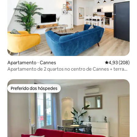
Apartamento ⋅ Cannes
4,93 de uma ava
4,93 (208)
Apartamento de 2 quartos no centro de Cannes + terraço
tranquilo
Preferido dos hóspedes
Preferido dos hóspedes