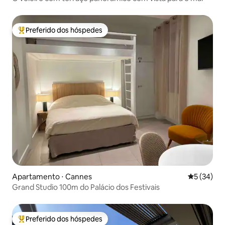
Preferido dos hóspedes
Entre os melhores preferidos dos hóspedes
Apartamento ⋅ Cannes
5 de uma a
5 (34)
Grand Studio 100m do Palácio dos Festivais
Preferido dos hóspedes
Entre os melhores preferidos dos hóspedes