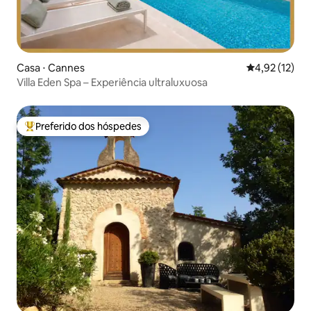
Casa ⋅ Cannes
4,92 de uma a
4,92 (12)
Villa Eden Spa – Experiência ultraluxuosa
Preferido dos hóspedes
Entre os melhores preferidos dos hóspedes