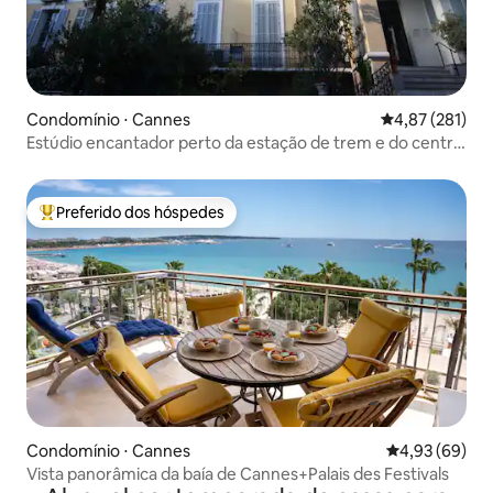
Condomínio ⋅ Cannes
4,87 de uma av
4,87 (281)
Estúdio encantador perto da estação de trem e do centro
da cidade
Preferido dos hóspedes
Entre os melhores preferidos dos hóspedes
Condomínio ⋅ Cannes
4,93 de uma a
4,93 (69)
Vista panorâmica da baía de Cannes+Palais des Festivals