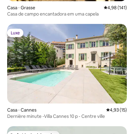
Casa ⋅ Grasse
4,98 de uma av
4,98 (141)
Casa de campo encantadora em uma capela
Luxe
Luxe
Casa ⋅ Cannes
4,93 de uma a
4,93 (15)
Dernière minute -Villa Cannes 10 p - Centre ville