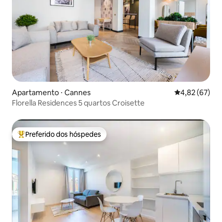
Apartamento ⋅ Cannes
4,82 de uma a
4,82 (67)
Florella Residences 5 quartos Croisette
Preferido dos hóspedes
Entre os melhores preferidos dos hóspedes