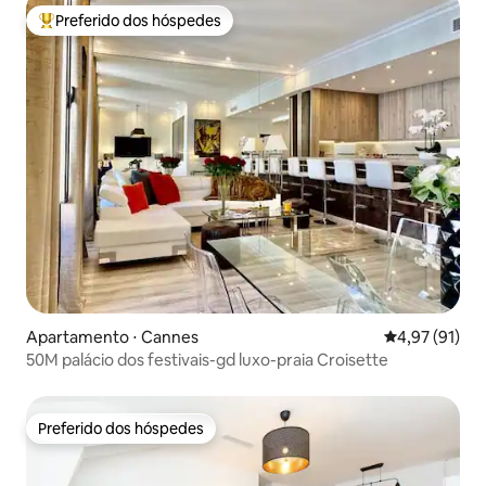
Preferido dos hóspedes
Entre os melhores preferidos dos hóspedes
Apartamento ⋅ Cannes
4,97 de uma a
4,97 (91)
50M palácio dos festivais-gd luxo-praia Croisette
Preferido dos hóspedes
Preferido dos hóspedes