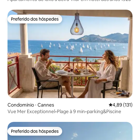
Preferido dos hóspedes
Preferido dos hóspedes
Condomínio ⋅ Cannes
4,89 de uma av
4,89 (131)
Vue Mer Exceptionnel•Plage à 9 min•parking&Piscine
Preferido dos hóspedes
Preferido dos hóspedes