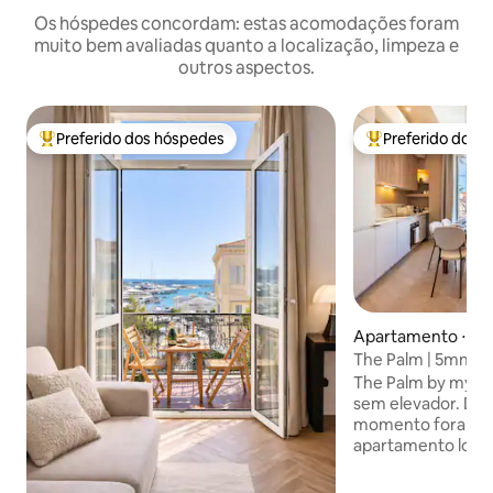
Os hóspedes concordam: estas acomodações foram
muito bem avaliadas quanto a localização, limpeza e
outros aspectos.
Preferido dos hóspedes
Preferido dos 
Entre os melhores preferidos dos hóspedes
Entre os melhore
Apartamento ⋅ C
The Palm | 5mn Fes
Croisette | Praia
The Palm by mysta
sem elevador. De
momento fora do
apartamento loca
magnífico edifíci
1930. Localizado 