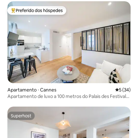
Preferido dos hóspedes
Entre os melhores preferidos dos hóspedes
Apartamento ⋅ Cannes
5 de uma a
5 (34)
Apartamento de luxo a 100 metros do Palais des Festivals
e da praia
Superhost
Superhost