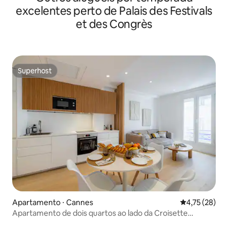
excelentes perto de Palais des Festivals
et des Congrès
Superhost
Superhost
Apartamento ⋅ Cannes
4,75 de uma a
4,75 (28)
Apartamento de dois quartos ao lado da Croisette
Cannes