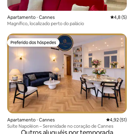
Apartamento ⋅ Cannes
4,8 de uma 
4,8 (5)
Magnífico, localizado perto do palácio
Preferido dos hóspedes
Preferido dos hóspedes
Apartamento ⋅ Cannes
4,92 de uma a
4,92 (51)
Suíte Napoléon – Serenidade no coração de Cannes
Outros aluguéis por temporada