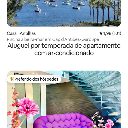
Casa ⋅ Antilhas
4,98 de uma av
4,98 (101)
Piscina à beira-mar em Cap d'Antibes-Garoupe
Aluguel por temporada de apartamento
com ar-condicionado
Preferido dos hóspedes
Entre os melhores preferidos dos hóspedes