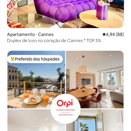
Apartamento ⋅ Cannes
4,94 de uma av
4,94 (88)
Duplex de luxo no coração de Cannes * TOP 5%
Preferido dos hóspedes
Entre os melhores preferidos dos hóspedes