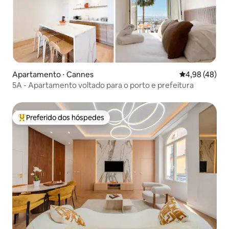
Apartamento ⋅ Cannes
4,98 de uma a
4,98 (48)
5A - Apartamento voltado para o porto e prefeitura
Preferido dos hóspedes
Entre os melhores preferidos dos hóspedes