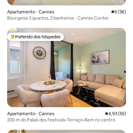
Apartamento ⋅ Cannes
5 de uma a
5 (36)
Bourgeois 3 quartos, 2 banheiros - Cannes Center
Preferido dos hóspedes
Entre os melhores preferidos dos hóspedes
Apartamento ⋅ Cannes
4,93 de uma a
4,93 (55)
200 m do Palais des Festivals•Terraço•Bem no centro