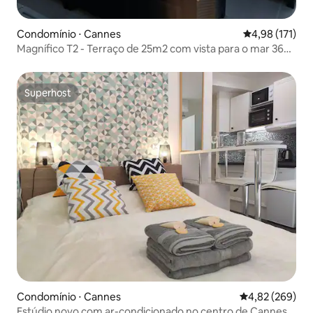
Condomínio ⋅ Cannes
4,98 de uma av
4,98 (171)
Magnífico T2 - Terraço de 25m2 com vista para o mar 360 -
Ar condicionado
Superhost
Superhost
Condomínio ⋅ Cannes
4,82 de uma ava
4,82 (269)
Estúdio novo com ar-condicionado no centro de Cannes