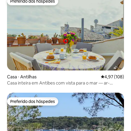
Preferido dos hóspedes
Preferido dos hóspedes
Casa ⋅ Antilhas
4,97 de uma av
4,97 (108)
Casa inteira em Antibes com vista para o mar — ar-
condicionado/Wi-Fi
Preferido dos hóspedes
Preferido dos hóspedes