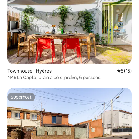
Townhouse ⋅ Hyères
5 de uma a
5 (15)
Nº 5 La Capte, praia a pé e jardim, 6 pessoas.
Superhost
Superhost