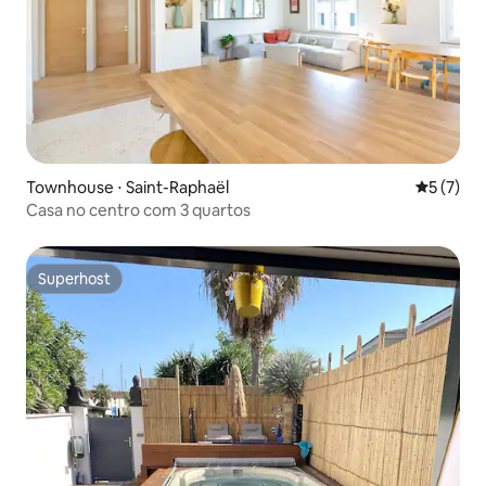
Townhouse ⋅ Saint-Raphaël
5 de uma 
5 (7)
Casa no centro com 3 quartos
Superhost
Superhost