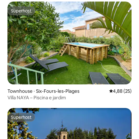
Superhost
Superhost
Townhouse ⋅ Six-Fours-les-Plages
4,88 de uma a
4,88 (25)
Villa NAYA – Piscina e jardim
Superhost
Superhost