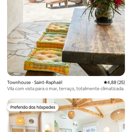
Townhouse ⋅ Saint-Raphaël
4,88 de uma a
4,88 (25)
Vila com vista para o mar, terraço, totalmente climatizada.
Preferido dos hóspedes
Preferido dos hóspedes