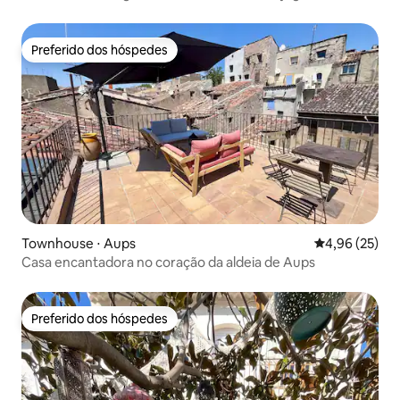
Preferido dos hóspedes
Preferido dos hóspedes
Townhouse ⋅ Aups
4,96 de uma a
4,96 (25)
Casa encantadora no coração da aldeia de Aups
Preferido dos hóspedes
Preferido dos hóspedes