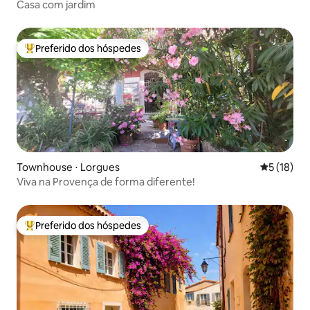
Casa com jardim
Preferido dos hóspedes
Entre os melhores preferidos dos hóspedes
Townhouse ⋅ Lorgues
5 de uma a
5 (18)
Viva na Provença de forma diferente!
Preferido dos hóspedes
Entre os melhores preferidos dos hóspedes