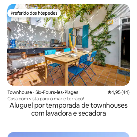
Preferido dos hóspedes
Preferido dos hóspedes
Townhouse ⋅ Six-Fours-les-Plages
4,95 de uma a
4,95 (44)
Casa com vista para o mar e terraço!
Aluguel por temporada de townhouses
com lavadora e secadora