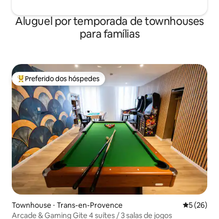
Aluguel por temporada de townhouses
para famílias
Preferido dos hóspedes
Entre os melhores preferidos dos hóspedes
Townhouse ⋅ Trans-en-Provence
5 de uma a
5 (26)
Arcade & Gaming Gite 4 suítes / 3 salas de jogos