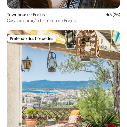
Townhouse ⋅ Fréjus
5 de uma a
5 (26)
Casa no coração histórico de Fréjus
Preferido dos hóspedes
Preferido dos hóspedes