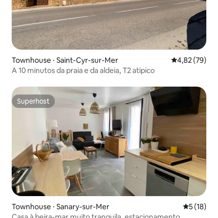
Townhouse ⋅ Saint-Cyr-sur-Mer
4,82 de uma a
4,82 (79)
A 10 minutos da praia e da aldeia, T2 atípico
Superhost
Superhost
Townhouse ⋅ Sanary-sur-Mer
5 de uma a
5 (18)
Casa à beira-mar muito tranquila, estacionamento