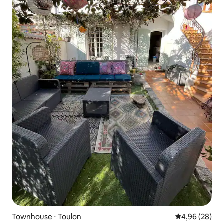
Townhouse ⋅ Toulon
4,96 de uma a
4,96 (28)