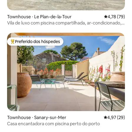
Townhouse ⋅ Le Plan-de-la-Tour
4,78 de uma a
4,78 (79)
Vila de luxo com piscina compartilhada, ar-condicionado,
Wi-Fi, TV
Preferido dos hóspedes
Entre os melhores preferidos dos hóspedes
Townhouse ⋅ Sanary-sur-Mer
4,97 de uma a
4,97 (29)
Casa encantadora com piscina perto do porto