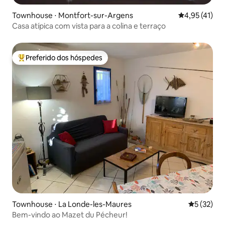
Townhouse ⋅ Montfort-sur-Argens
4,95 de uma a
4,95 (41)
Casa atípica com vista para a colina e terraço
Preferido dos hóspedes
Entre os melhores preferidos dos hóspedes
Townhouse ⋅ La Londe-les-Maures
5 de uma a
5 (32)
Bem-vindo ao Mazet du Pécheur!