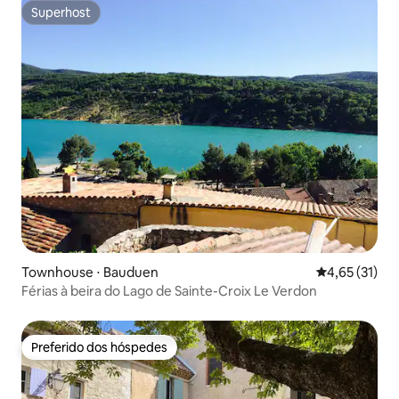
Superhost
Superhost
Townhouse ⋅ Bauduen
4,65 de uma a
4,65 (31)
Férias à beira do Lago de Sainte-Croix Le Verdon
Preferido dos hóspedes
Preferido dos hóspedes