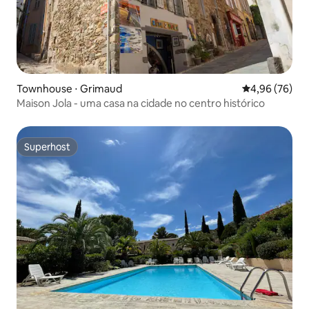
Townhouse ⋅ Grimaud
4,96 de uma a
4,96 (76)
Maison Jola - uma casa na cidade no centro histórico
Superhost
Superhost