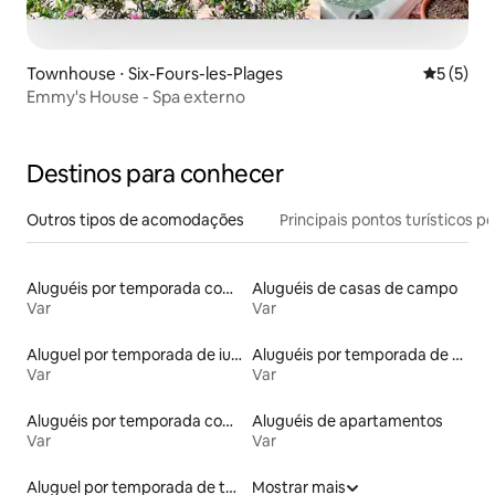
Townhouse ⋅ Six-Fours-les-Plages
5 de uma 
5 (5)
Emmy's House - Spa externo
Destinos para conhecer
Outros tipos de acomodações
Principais pontos turísticos po
Aluguéis por temporada com cama de altura acessível
Aluguéis de casas de campo
Var
Var
Aluguel por temporada de iurtas
Aluguéis por temporada de acomodações de luxo
Var
Var
Aluguéis por temporada com acesso ao lago
Aluguéis de apartamentos
Var
Var
Aluguel por temporada de tendas
Mostrar mais