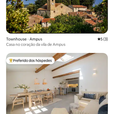
Townhouse ⋅ Ampus
5 de uma 
5 (3)
Casa no coração da vila de Ampus
Preferido dos hóspedes
Entre os melhores preferidos dos hóspedes