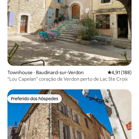
Townhouse ⋅ Baudinard-sur-Verdon
4,91 de uma av
4,91 (188)
"Lou Capelan" coração de Verdon perto de Lac Ste Croix
Preferido dos hóspedes
Preferido dos hóspedes