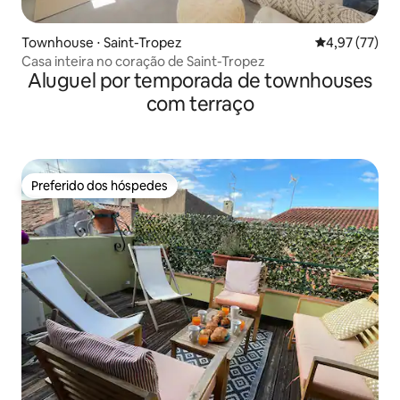
Townhouse ⋅ Saint-Tropez
4,97 de uma a
4,97 (77)
Casa inteira no coração de Saint-Tropez
Aluguel por temporada de townhouses
com terraço
Preferido dos hóspedes
Preferido dos hóspedes