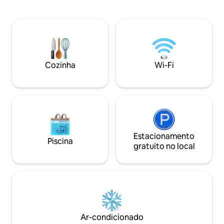
teto com efeito de chuva e luzes suaves
panorâmica. Foi 
e coloridas&#10;🍽️ Cozinha com tudo o
ajuda de um design
que você precisa&#10;🛌 Área do quarto
respeitando a arqu
com uma cama tamanho Queen&#10;❄️
materiais premiu
Ar condicionado reversível em ambos os
como uma seleção
andares&#10;🌊 Praias a 10 minutos de
O ar-condicionado
carro 🌴🐚&#10;&#10;Não vemos a hora
todos os quartos. 
Cozinha
Wi-Fi
de receber você!
mais próxima.
Estacionamento
Piscina
gratuito no local
Ar-condicionado