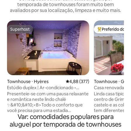
temporada de townhouses foram muito bem
avaliados por sua localização, limpeza e muito mais.
Superhost
Preferido dos 
Superhost
Entre os melhore
Townhouse ⋅ Hyères
4,88 de uma avaliação média de 
4,88 (377)
Townhouse ⋅ Gri
Estúdio duplex | Ar-condicionado •
Casa renovada en
Banheira de hidromassagem e TV •
com vista
Presenteie-se com uma pausa relaxante
Linda casa típica d
Praias a 10 min
e romântica neste lindo chalé
centro de Grimaud
✨&#10;&#10;<B>Todo o conforto que
castelo e as colin
você precisa para uma estadia
tem diferentes a
Var: comodidades populares para
agradável:</B> &#10;🛀🏻 Banheira de
pode desfrutar ao 
hidromassagem espaçosa com TV &#10;
estação, sem men
aluguel por temporada de townhouses
🚿 Chuveiro grande com chuveiro de
deslumbrante tel