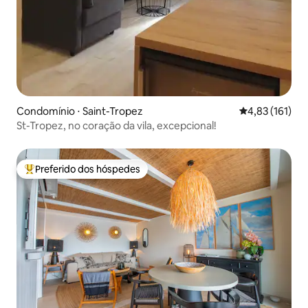
Condomínio ⋅ Saint-Tropez
4,83 de uma av
4,83 (161)
St-Tropez, no coração da vila, excepcional!
Preferido dos hóspedes
Entre os melhores preferidos dos hóspedes