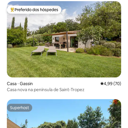
Preferido dos hóspedes
Entre os melhores preferidos dos hóspedes
Casa ⋅ Gassin
4,99 de uma a
4,99 (70)
Casa nova na península de Saint-Tropez
Superhost
Superhost