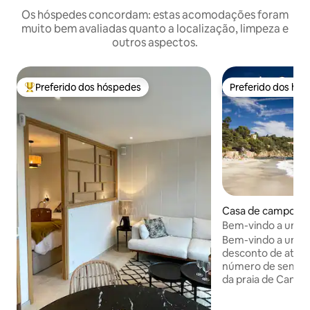
Os hóspedes concordam: estas acomodações foram
muito bem avaliadas quanto a localização, limpeza e
outros aspectos.
Preferido dos hóspedes
Preferido dos hó
Entre os melhores preferidos dos hóspedes
Preferido dos hó
Casa de campo ⋅ 
del-sur-Mer
Bem-vindo a um p
paraíso
Bem-vindo a um p
desconto de até 
número de semana
da praia de Canad
reta), uma vila tra
m² com vista de 18