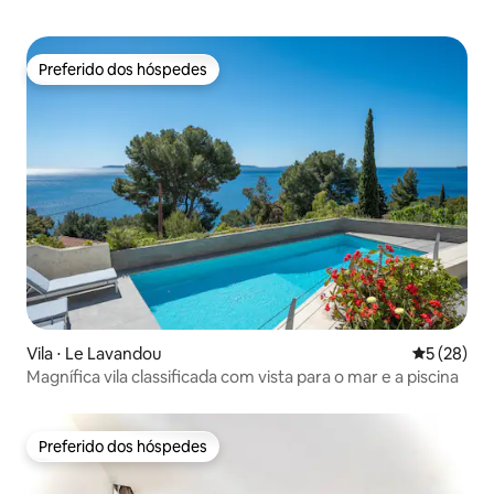
Preferido dos hóspedes
Preferido dos hóspedes
Vila ⋅ Le Lavandou
5 de uma a
5 (28)
Magnífica vila classificada com vista para o mar e a piscina
Preferido dos hóspedes
Preferido dos hóspedes