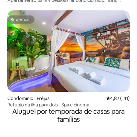
Apartamento para 4 pessoas, ar condicionado, fibra,
estacionamento la Fossette
Superhost
Superhost
Condomínio ⋅ Fréjus
4,87 de uma av
4,87 (141)
Refúgio na ilha para dois - Spa e cinema
Aluguel por temporada de casas para
famílias