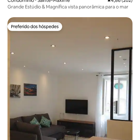
Condomínio ⋅ Sainte-Maxime
4,86 de uma ava
4,86 (202)
Grande Estúdio & Magnífica vista panorâmica para o mar
Preferido dos hóspedes
Preferido dos hóspedes