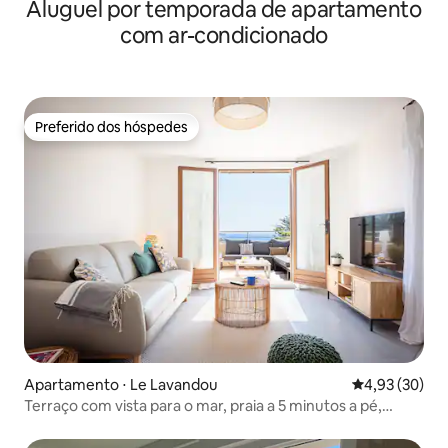
Aluguel por temporada de apartamento
mar
com ar-condicionado
Preferido dos hóspedes
Preferido dos hóspedes
Apartamento ⋅ Le Lavandou
4,93 de uma a
4,93 (30)
Terraço com vista para o mar, praia a 5 minutos a pé,
tranquilo e com ar-condicionado