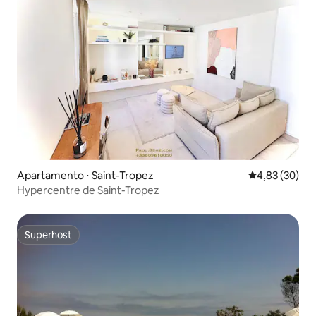
Apartamento ⋅ Saint-Tropez
4,83 de uma a
4,83 (30)
Hypercentre de Saint-Tropez
Superhost
Superhost