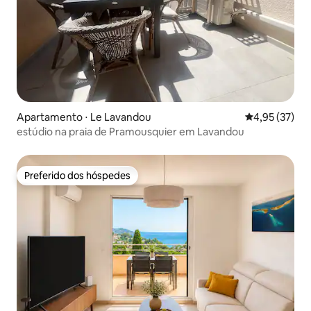
Apartamento ⋅ Le Lavandou
4,95 de uma a
4,95 (37)
estúdio na praia de Pramousquier em Lavandou
Preferido dos hóspedes
Preferido dos hóspedes