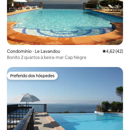
Condomínio ⋅ Le Lavandou
4,62 de uma a
4,62 (42)
Bonito 2 quartos à beira-mar Cap Nègre
Preferido dos hóspedes
Preferido dos hóspedes