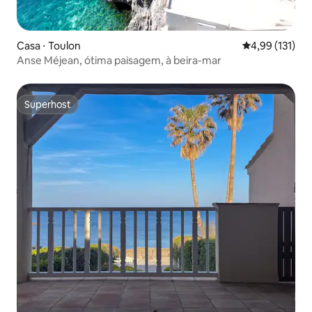
Casa ⋅ Toulon
4,99 de uma av
4,99 (131)
Anse Méjean, ótima paisagem, à beira-mar
Superhost
Superhost