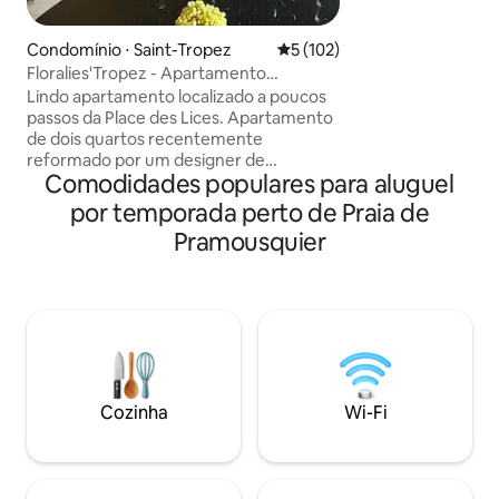
de Hyères e uma p
uma localização e
Condomínio ⋅ Saint-Tropez
5 de uma avaliação média de 
5 (102)
Canadel sur Mer (G
Floralies'Tropez - Apartamento
A vila com estaci
reformado
Lindo apartamento localizado a poucos
as viaturas, entra
passos da Place des Lices. Apartamento
terraços de frent
de dois quartos recentemente
em linha reta), ter
reformado por um designer de
infinita.
Comodidades populares para aluguel
interiores com materiais de qualidade.
Grande conforto. Cozinha equipada
por temporada perto de Praia de
(fogão de indução, máquina de lavar
Pramousquier
louça, geladeira, forno combinado,
cafeteira Nespresso...) Banheiro com
chuveiro grande, máquina de lavar e
secar roupa. Banheiro separado.
Equipado com TV "The Frame", SONOS,
Wi-Fi de fibra, ar-condicionado
reversível, alarme... Vista ampla e
ensolarada, sacada com mesa, cadeiras
Cozinha
Wi-Fi
e toldo