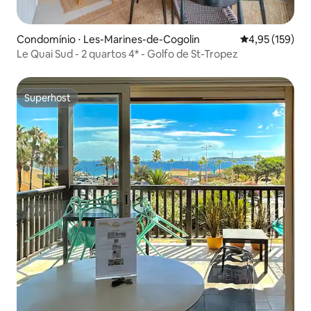
Condomínio ⋅ Les-Marines-de-Cogolin
4,95 de uma av
4,95 (159)
Le Quai Sud - 2 quartos 4* - Golfo de St-Tropez
Superhost
Superhost