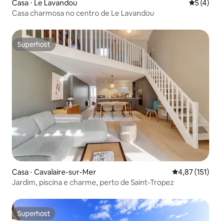
Casa ⋅ Le Lavandou
5 de uma 
5 (4)
Casa charmosa no centro de Le Lavandou
Superhost
Superhost
Casa ⋅ Cavalaire-sur-Mer
4,87 de uma av
4,87 (151)
Jardim, piscina e charme, perto de Saint-Tropez
Superhost
Superhost