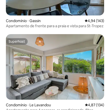
Condomínio ⋅ Gassin
4,94 de uma av
4,94 (143)
Apartamento de frente para a praia e vista para St-Tropez
Superhost
Superhost
Condomínio ⋅ Le Lavandou
4,87 de uma av
4,87 (134)