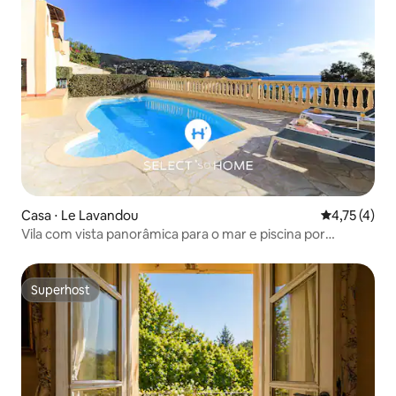
Casa ⋅ Le Lavandou
4,75 de uma 
4,75 (4)
Vila com vista panorâmica para o mar e piscina por
SELECTsoHOME
Superhost
Superhost