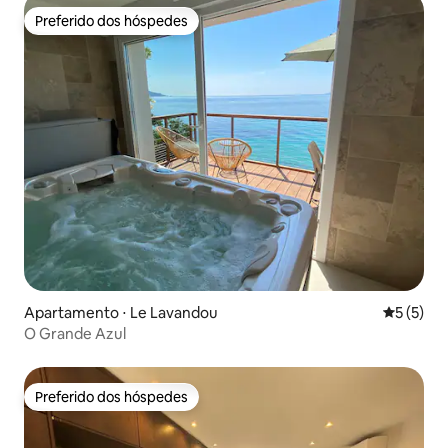
Preferido dos hóspedes
Preferido dos hóspedes
Apartamento ⋅ Le Lavandou
5 de uma 
5 (5)
O Grande Azul
Preferido dos hóspedes
Preferido dos hóspedes