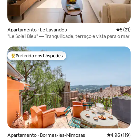
Apartamento ⋅ Le Lavandou
5 de uma a
5 (21)
"Le Soleil Bleu" — Tranquilidade, terraço e vista para o mar
Preferido dos hóspedes
Entre os melhores preferidos dos hóspedes
Apartamento ⋅ Bormes-les-Mimosas
4,96 de uma av
4,96 (119)