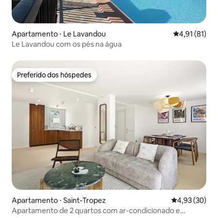
Apartamento ⋅ Le Lavandou
4,91 de uma a
4,91 (81)
Le Lavandou com os pés na água
Preferido dos hóspedes
Preferido dos hóspedes
Apartamento ⋅ Saint-Tropez
4,93 de uma a
4,93 (30)
Apartamento de 2 quartos com ar-condicionado e