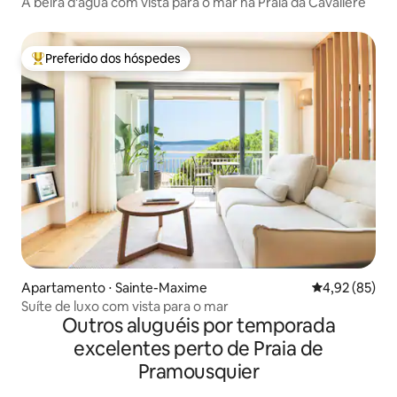
À beira d'água com vista para o mar na Praia da Cavalière
Preferido dos hóspedes
Entre os melhores preferidos dos hóspedes
Apartamento ⋅ Sainte-Maxime
4,92 de uma a
4,92 (85)
Suíte de luxo com vista para o mar
Outros aluguéis por temporada
excelentes perto de Praia de
Pramousquier