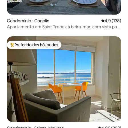
Condomínio ⋅ Cogolin
4,9 de uma av
4,9 (138)
Apartamento em Saint Tropez à beira-mar, com vista para
o mar.
Preferido dos hóspedes
Entre os melhores preferidos dos hóspedes