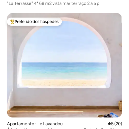
"La Terrasse" 4* 68 m2 vista mar terraço 2 a 5 p
Preferido dos hóspedes
Entre os melhores preferidos dos hóspedes
Apartamento ⋅ Le Lavandou
5 de uma a
5 (20)