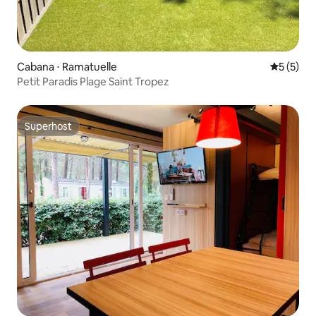
Cabana ⋅ Ramatuelle
5 de uma 
5 (5)
Petit Paradis Plage Saint Tropez
Superhost
Superhost