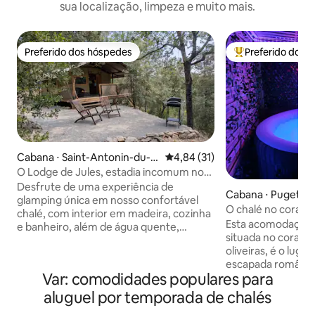
sua localização, limpeza e muito mais.
Preferido dos hóspedes
Preferido dos 
Preferido dos hóspedes
Entre os melhore
Cabana ⋅ Saint-Antonin-du-V
4,84 de uma avaliação média de
4,84 (31)
ar
O Lodge de Jules, estadia incomum no
coração do Var
Desfrute de uma experiência de
Cabana ⋅ Puget-Vil
glamping única em nosso confortável
O chalé no coração 
chalé, com interior em madeira, cozinha
Esta acomodação e
e banheiro, além de água quente,
situada no coraçã
aquecimento e ar-condicionado, para
oliveiras, é o luga
uma estadia que permite que você
escapada romântic
realmente se desconecte. Bem-vindos
Var: comodidades populares para
spa à noite, petanc
ao Jules' Lodge, uma acomodação
de mesa, pebolim 
incomum situada entre vinhedos,
aluguel por temporada de chalés
Churrasqueira, bra
florestas e colinas provençais. Desfrute