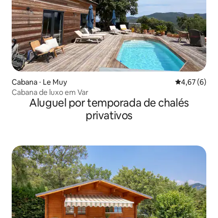
Cabana ⋅ Le Muy
4,67 de uma 
4,67 (6)
Cabana de luxo em Var
Aluguel por temporada de chalés
privativos