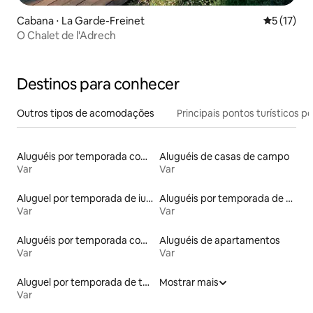
Cabana ⋅ La Garde-Freinet
5 de uma a
5 (17)
O Chalet de l'Adrech
Destinos para conhecer
Outros tipos de acomodações
Principais pontos turísticos po
Aluguéis por temporada com cama de altura acessível
Aluguéis de casas de campo
Var
Var
Aluguel por temporada de iurtas
Aluguéis por temporada de acomodações de luxo
Var
Var
Aluguéis por temporada com acesso ao lago
Aluguéis de apartamentos
Var
Var
Aluguel por temporada de tendas
Mostrar mais
Var