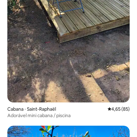
Cabana ⋅ Saint-Raphaël
4,65 de uma a
4,65 (85)
Adorável mini cabana / piscina