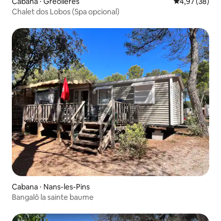
Cabana ⋅ Gréolières
4,97 de uma a
4,97 (38)
Chalet dos Lobos (Spa opcional)
Cabana ⋅ Nans-les-Pins
Bangalô la sainte baume