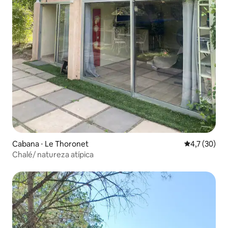
Cabana ⋅ Le Thoronet
4,7 de uma a
4,7 (30)
Chalé/ natureza atípica