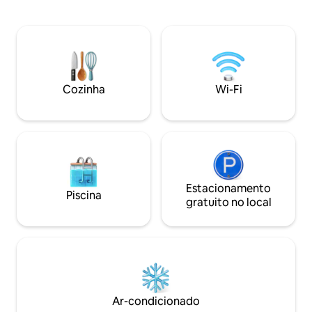
disponíveis para 
de um design acolhedor e em harmonia
qualidade juntos. 
com a natureza, ideal para uma pausa de
verão. Acomodaçã
bem-estar ou uma escapada
vaga de estaciona
inesquecível. Cada detalhe foi pensado
Fi, Netflix e Amaz
para permitir que você desacelere,
Descubra nosso e
respire e saboreie o momento.
opções, cuidados
Cozinha
Wi-Fi
para você ✨
Estacionamento
Piscina
gratuito no local
Ar-condicionado