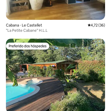
Cabana ⋅ Le Castellet
4,72 de uma a
4,72 (36)
"La Petite Cabane" H.L.L
Preferido dos hóspedes
Preferido dos hóspedes