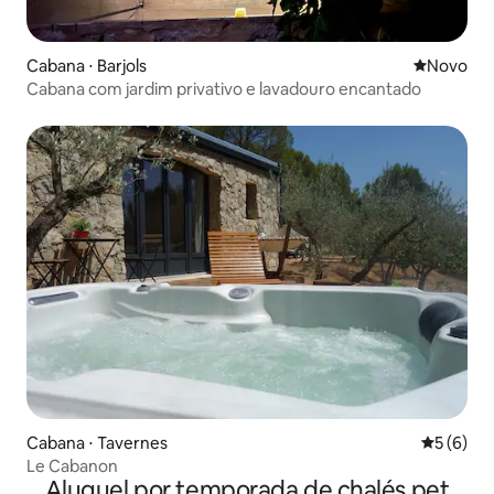
Cabana ⋅ Barjols
Novo lugar
Novo
Cabana com jardim privativo e lavadouro encantado
Cabana ⋅ Tavernes
5 de uma 
5 (6)
Le Cabanon
Aluguel por temporada de chalés pet