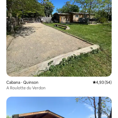
Cabana ⋅ Quinson
4,93 de uma a
4,93 (54)
A Roulotte du Verdon