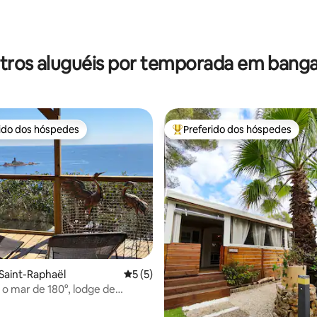
tros aluguéis por temporada em banga
rido dos hóspedes
Preferido dos hóspedes
 melhores preferidos dos hóspedes
Entre os melhores preferidos d
 média de 5, 8 avaliações
 Saint-Raphaël
5 de uma avaliação média de 5, 5 avalia
5 (5)
 o mar de 180°, lodge de
ovo, terraço de 33 m², Esterel