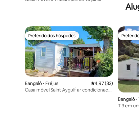
Alu
marítimo
Preferido dos hóspedes
Preferid
Preferido dos hóspedes
Preferid
Bangalô ⋅ Fréjus
4,97 de uma avaliação 
4,97 (32)
Casa móvel Saint Aygulf ar condicionado
4 pessoas
Bangalô ⋅
T 3 em um
Toulon.