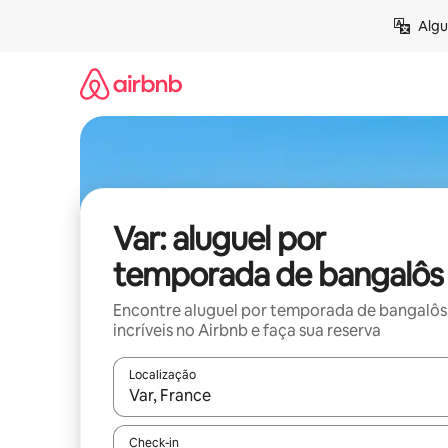
Pular
Algu
para
o
conteúdo
Var: aluguel por
temporada de bangalôs
Encontre aluguel por temporada de bangalôs
incríveis no Airbnb e faça sua reserva
Localização
Quando os resultados estiverem disponíveis, expl
Check-in