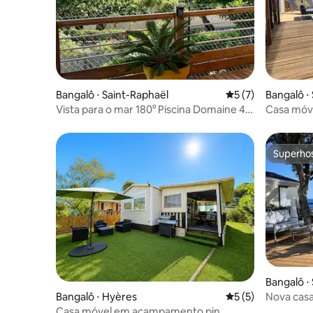
Bangalô ⋅ Saint-Raphaël
5 de uma avaliação
5 (7)
Bangalô ⋅
Vista para o mar 180° Piscina Domaine 4*
Casa móve
Saint-Raphael
vista para
Superho
Superho
Bangalô ⋅
Nova casa
Bangalô ⋅ Hyères
5 de uma avaliação
5 (5)
para o ma
Casa móvel em acampamento pin