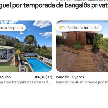
guel por temporada de bangalôs privat
o Maciço dos Maures
o dos hóspedes
Preferido dos hóspedes
o dos hóspedes
Entre os melhores preferidos d
média de 5, 32 avaliações
 Toulon
4,86 de uma avaliação média de 5, 37 avalia
4,86 (37)
Bangalô ⋅ Hyères
a área tranquila nas alturas de
Bangalô de 40 m² grande jardim a 3
minutos das praias