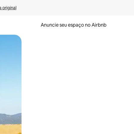
 original
Anuncie seu espaço no Airbnb
 deslizando o dedo na tela.