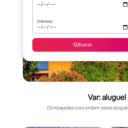
Checkout
Buscar
Var: alugue
Os hóspedes concordam: estes aluguéi