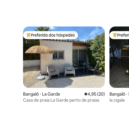
Preferido dos hóspedes
Prefe
Entre os melhores preferidos dos hóspedes
Entre os
Bangalô ⋅ La Garde
4,95 de uma avaliação 
4,95 (20)
Bangalô ⋅
Casa de praia La Garde perto de praias
la cigale