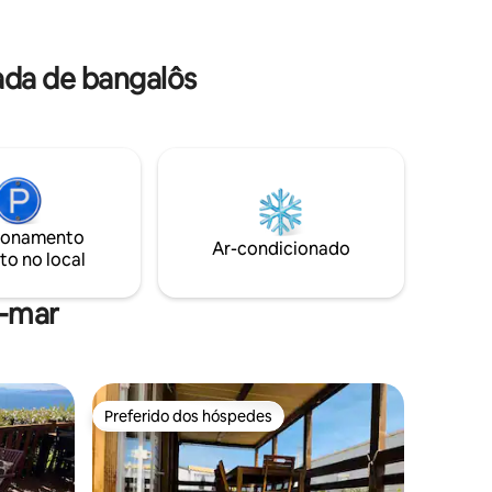
muitas áreas de lazer para crianças
rfeita
muitas praias e enseadas nas
as e a
proximidades.
annes ou
ada de bangalôs
ionamento
Ar-condicionado
to no local
a-mar
Preferido dos hóspedes
Preferido dos hóspedes