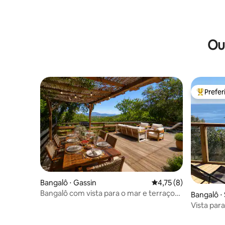
Ou
Prefe
Entre os
Bangalô ⋅ Gassin
4,75 de uma avaliação
4,75 (8)
Bangalô com vista para o mar e terraço
Bangalô ⋅
grande
Vista para
madeira n