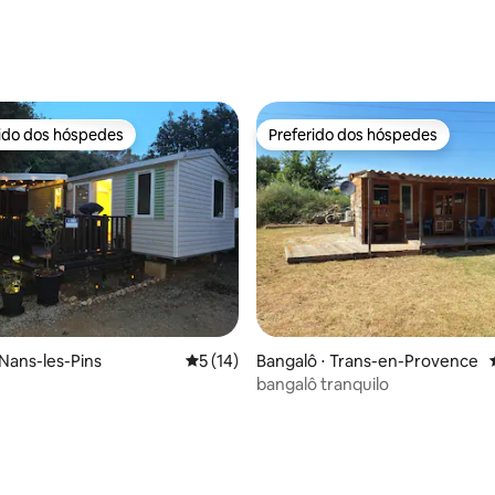
rido dos hóspedes
Preferido dos hóspedes
 melhores preferidos dos hóspedes
Preferido dos hóspedes
média de 5, 20 avaliações
 Nans-les-Pins
5 de uma avaliação média de 5, 14 avalia
5 (14)
Bangalô ⋅ Trans-en-Provence
bangalô tranquilo