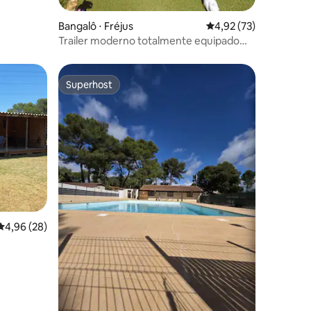
Bangalô ⋅ Fréjus
4,92 de uma avaliação
4,92 (73)
Trailer moderno totalmente equipado
acampamento **** Fréjus
Superhost
Superhost
ções
4,96 de uma avaliação média de 5, 28 avaliações
4,96 (28)