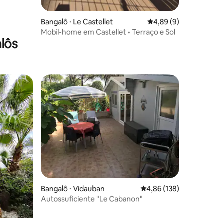
Bangalô ⋅ Le Castellet
4,89 de uma avaliaçã
4,89 (9)
Mobil-home em Castellet • Terraço e Sol
lôs
os hóspedes
ções
Bangalô ⋅ Vidauban
4,86 de uma avaliação 
4,86 (138)
Autossuficiente "Le Cabanon"