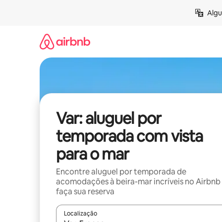
Pular
Algu
para
o
conteúdo
Var: aluguel por
temporada com vista
para o mar
Encontre aluguel por temporada de
acomodações à beira-mar incríveis no Airbnb
faça sua reserva
Localização