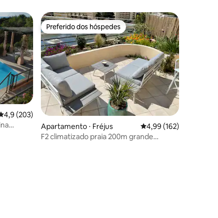
Preferido dos hóspedes
os hóspedes
Preferido dos hóspedes
4,9 de uma avaliação média de 5, 203 avaliações
4,9 (203)
ina
ções
Apartamento ⋅ Fréjus
4,99 de uma avaliação 
4,99 (162)
F2 climatizado praia 200m grande
terraço e piscina