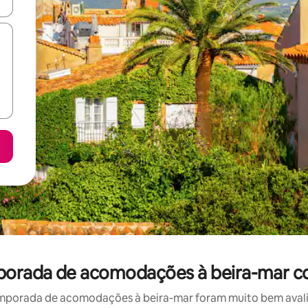
ore-os usando as seta para cima e para baixo do teclado ou tocando e
mporada de acomodações à beira-mar c
mporada de acomodações à beira-mar foram muito bem avaliad