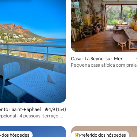
édia de 5, 184 avaliações
Casa ⋅ La Seyne-sur-Mer
Pequena casa atípica com praia
a pé
to ⋅ Saint-Raphaël
4,9 de uma avaliação média de 5, 154 avalia
4,9 (154)
pcional - 4 pessoas, terraço,
ionado, estacionamento
o dos hóspedes
Preferido dos hóspedes