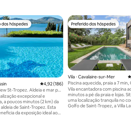
o dos hóspedes
Preferido dos hóspedes
o dos hóspedes
Preferido dos hóspedes
Vila ⋅ Cavalaire-sur-Mer
4
Piscina aquecida, praia a 7 min,
ssin
4,92 de uma avaliação média de 5, 186 avalia
4,92 (186)
Saint-Tropez
Vila encantadora com piscina a
view St-Tropez. Aldeia e mar por
minutos a pé da praia e lojas. S
alização excepcional e
uma localização tranquila no c
, a poucos minutos (2 km) da
Golfo de Saint-Tropez, a Villa 
 aldeia de Saint-Tropez. Esta
convida você a desfrutar do sol 
neficia da exposição ideal ao
Francesa em qualquer estação 
como de uma vista
Ideal para teletrabalho ao sol, 
nte para o mar. A casa é
com familiares ou amigos, a vil
r jardins e terraços e a piscina