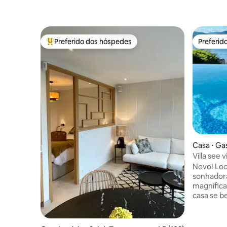
Preferido dos hóspedes
Preferid
Entre os melhores preferidos dos hóspedes
Preferid
Casa ⋅ Ga
Villa see 
perto
Novo! Loc
sonhadora
magnífica
casa se be
sol, bem 
deslumbra
cercada po