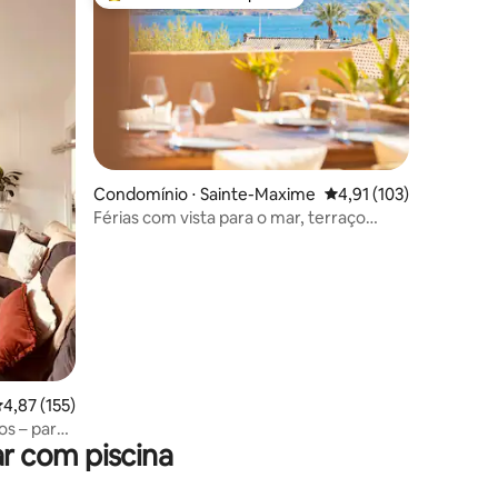
os hóspedes
Entre os melhores preferidos dos hóspedes
ções
Condomínio ⋅ Sainte-Maxime
4,91 de uma avaliação 
4,91 (103)
Férias com vista para o mar, terraço
grande, a 80 m da praia
,87 de uma avaliação média de 5, 155 avaliações
4,87 (155)
s – para
r com piscina