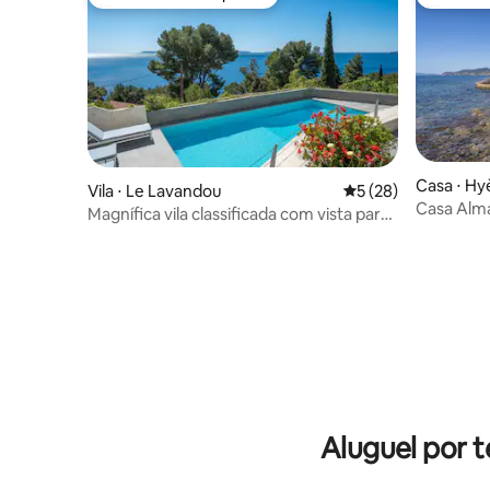
Preferido dos hóspedes
Preferid
Casa ⋅ Hy
Vila ⋅ Le Lavandou
5 de uma avaliação 
5 (28)
Casa Alm
Magnífica vila classificada com vista para
na água
o mar e a piscina
Aluguel por 