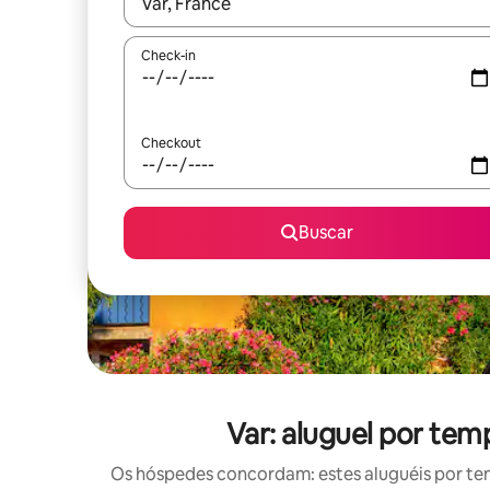
Quando os resultados estiverem disponíveis, expl
Check-in
Checkout
Buscar
Var: aluguel por te
Os hóspedes concordam: estes aluguéis por te