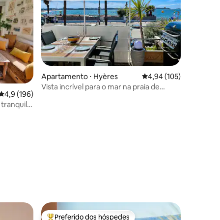
Apartamento ⋅ Hyères
4,94 de uma avaliação 
4,94 (105)
Vista incrível para o mar na praia de
4,9 de uma avaliação média de 5, 196 avaliações
4,9 (196)
Almanarre e Giens
 tranquila
ções
Preferido dos hóspedes