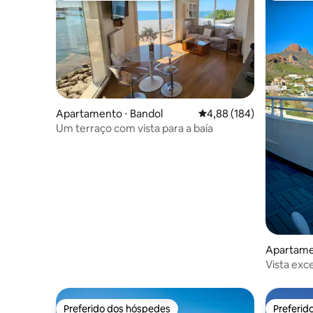
Apartamento ⋅ Bandol
4,88 de uma avaliação m
4,88 (184)
Um terraço com vista para a baía
Apartamen
Vista exce
ar-condic
Preferido dos hóspedes
Preferid