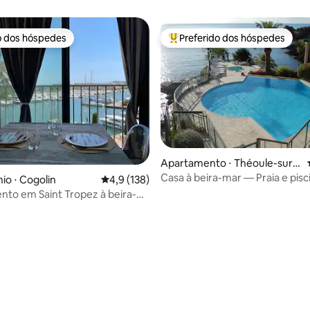
o dos hóspedes
Preferido dos hóspedes
o dos hóspedes
Entre os melhores preferidos d
Apartamento ⋅ Théoule-sur-
Mer
Casa à beira-mar — Praia e pisc
o ⋅ Cogolin
4,9 de uma avaliação média de 5, 138 avalia
4,9 (138)
privativas
to em Saint Tropez à beira-
vista para o mar.
édia de 5, 117 avaliações