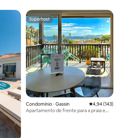
Superhost
os hóspedes
Superhost
ções
Condomínio ⋅ Gassin
4,94 de uma avaliação 
4,94 (143)
Apartamento de frente para a praia e
vista para St-Tropez