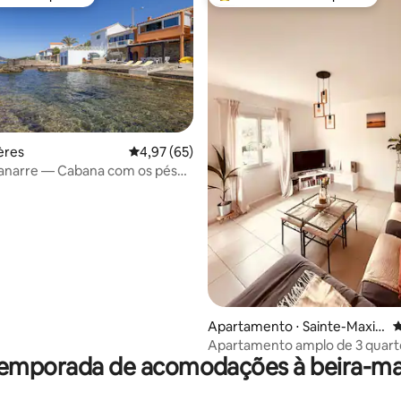
o dos hóspedes
Entre os melhores preferidos d
ères
4,97 de uma avaliação média de 5, 65 avalia
4,97 (65)
média de 5, 28 avaliações
anarre — Cabana com os pés
Apartamento ⋅ Sainte-Maxi
4
me
Apartamento amplo de 3 quarto
temporada de acomodações à beira-ma
7 a 9 pessoas