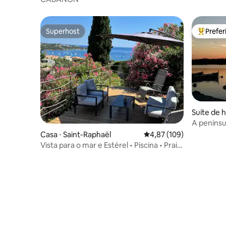
Superhost
Prefe
Superhost
Entre os
Suíte de 
s-Plages
A penínsu
Casa ⋅ Saint-Raphaël
4,87 de uma avaliação m
4,87 (109)
Vista para o mar e Estérel • Piscina • Praia
a uma curta caminhada