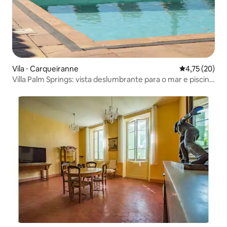
Vila ⋅ Carqueiranne
4,75 de uma a
4,75 (20)
Villa Palm Springs: vista deslumbrante para o mar e piscina
privativa