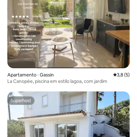
Apartamento ⋅ Gassin
3,8 de uma 
3,8 (5)
La Canopée, piscina em estilo lagoa, com jardim
Superhost
Superhost