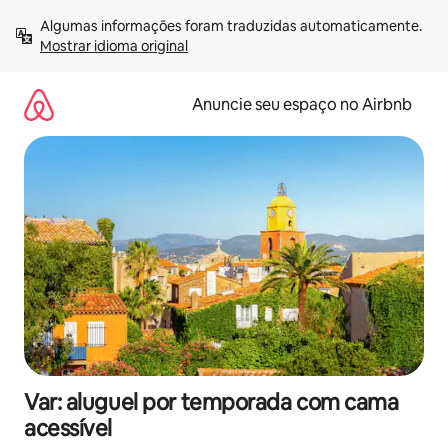
Pular
Algumas informações foram traduzidas automaticamente. 
para
Mostrar idioma original
o
conteúdo
Anuncie seu espaço no Airbnb
Var: aluguel por temporada com cama
acessível