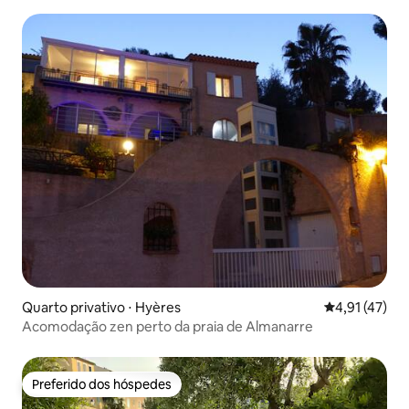
Quarto privativo ⋅ Hyères
4,91 de uma a
4,91 (47)
Acomodação zen perto da praia de Almanarre
Preferido dos hóspedes
Preferido dos hóspedes