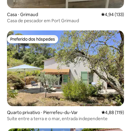
Casa ⋅ Grimaud
4,94 de uma av
4,94 (133)
Casa de pescador em Port Grimaud
Preferido dos hóspedes
Preferido dos hóspedes
Quarto privativo ⋅ Pierrefeu-du-Var
4,88 de uma av
4,88 (119)
Suíte entre a terra e o mar, entrada independente