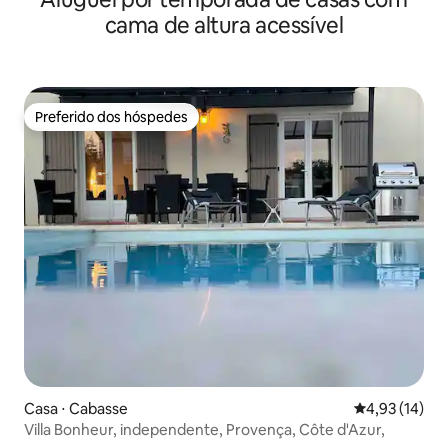
cama de altura acessível
Preferido dos hóspedes
Preferido dos hóspedes
Casa ⋅ Cabasse
4,93 de uma a
4,93 (14)
Villa Bonheur, independente, Provença, Côte d'Azur,