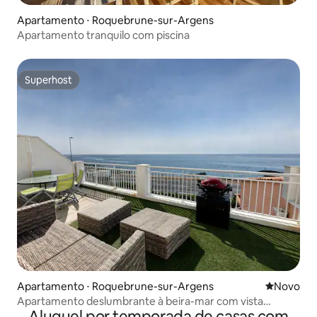
Apartamento ⋅ Roquebrune-sur-Argens
Apartamento tranquilo com piscina
Superhost
Superhost
Apartamento ⋅ Roquebrune-sur-Argens
Novo lugar
Novo
Apartamento deslumbrante à beira-mar com vista
Aluguel por temporada de casas com
panorâmica para o mar