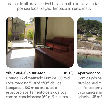
cama de altura acessível foram muito bem avaliadas
por sua localização, limpeza e muito mais.
Vila ⋅ Saint-Cyr-sur-Mer
5 de uma avaliação média d
5 (3)
Apartamento ⋅ Sa
Grande T2 climatizado 60m2 a 100 m de
Com os pés na águ
praias + estacionamento
praia de Beaucour
Localizado no “Carré d'Or” de Les
Nível de jardim de
Lecques, a 100 m da praia, este
confortos em uma 
espaçoso apartamento de 2 quartos
vista panorâmica 
com ar-condicionado (60 m²) é anexo a
principal 45 m2 c
uma vila contemporânea e conta com
lugares muito con
um terraço de 40 m² e uma vaga de
cozinha equipada c