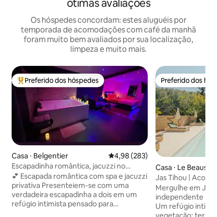
ótimas avaliações
Os hóspedes concordam: estes aluguéis por
temporada de acomodações com café da manhã
foram muito bem avaliados por sua localização,
limpeza e muito mais.
Preferido dos hóspedes
Preferido dos hó
Entre os melhores preferidos dos hóspedes
Preferido dos hó
Casa ⋅ Belgentier
4,98 de uma avaliação média de 
4,98 (283)
Escapadinha romântica, jacuzzi no
Casa ⋅ Le Beausse
verão, café da manhã
💕 Escapada romântica com spa e jacuzzi
Jas Tihou | Acom
privativa Presenteiem-se com uma
rebanho e piscina
Mergulhe em Jas T
verdadeira escapadinha a dois em um
independente para
refúgio intimista pensado para
Um refúgio intimi
momentos românticos. 💦 Desfrute de
vegetação: terraç