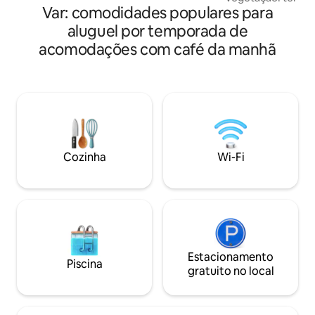
uma banheira de hidromassagem
Var: comodidades populares para
verão com chapa 
interna para um momento de
compartilhada de 
aluguel por temporada de
relaxamento absoluto 🌿 Do lado de
descolado com ca
acomodações com café da manhã
fora, uma banheira de hidromassagem
camas de 80 cm, le
privativa (de meados de junho a meados
roupões de banho 
de setembro) completa a sua
aconchegante com
experiência. 🛏️ Estúdio tranquilo e
Marshall. 💆 Mass
independente com jardim privativo e
reserva 🥐 Café d
entrada totalmente privativa 🌊A 25 min
gourmet por um cu
das praias de Hyères e Toulon 🥐 Café da
de Le Castellet, a 
manhã incluso para prolongar esta
Sanary e La Ciotat
experiência
Cozinha
Wi-Fi
Estacionamento
Piscina
gratuito no local