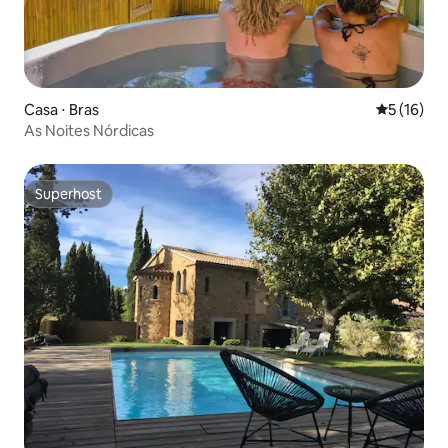
Casa ⋅ Bras
5 de uma a
5 (16)
As Noites Nórdicas
Superhost
Superhost