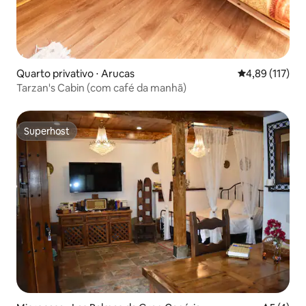
Quarto privativo ⋅ Arucas
4,89 de uma av
4,89 (117)
Tarzan's Cabin (com café da manhã)
Superhost
Superhost