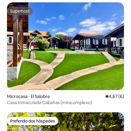
Superhost
Superhost
Microcasa ⋅ El Salobre
4,67 de uma 
4,67 (6)
Casa Inmaculada Cabañas (minicomplexo)
Preferido dos hóspedes
Preferido dos hóspedes