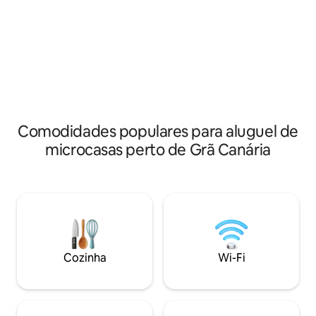
como diferentes cantos ao ar livre onde
partida para rotas 
você pode se desconectar e relaxar. O
cidade de Tejeda, 
local é composto por duas unidades,
mais belas cidade
uma para a sala de estar-cozinha de
barragens mais fa
frente para a piscina, e outra com dois
localizadas a 15 m
quartos e um banheiro.
você pode desfrut
maravilhoso que vo
Comodidades populares para aluguel de
microcasas perto de Grã Canária
Cozinha
Wi-Fi