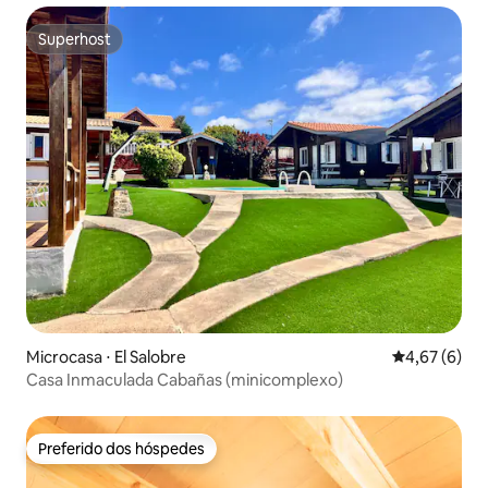
Superhost
Superhost
Microcasa ⋅ El Salobre
4,67 de uma 
4,67 (6)
Casa Inmaculada Cabañas (minicomplexo)
Preferido dos hóspedes
Preferido dos hóspedes