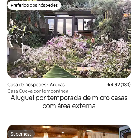
Preferido dos hóspedes
Preferido dos hóspedes
Casa de hóspedes ⋅ Arucas
4,92 de uma av
4,92 (133)
Casa Cueva contemporânea
Aluguel por temporada de micro casas
com área externa
Superhost
Superhost