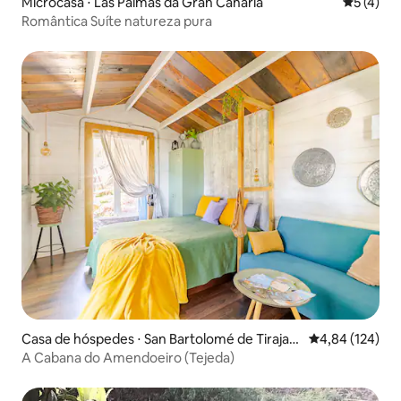
Microcasa ⋅ Las Palmas da Gran Canária
5 de uma 
5 (4)
Romântica Suíte natureza pura
Casa de hóspedes ⋅ San Bartolomé de Tirajan
4,84 de uma av
4,84 (124)
a
A Cabana do Amendoeiro (Tejeda)