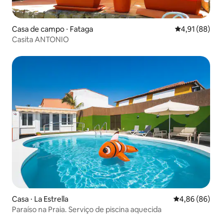
Casa de campo ⋅ Fataga
4,91 de uma a
4,91 (88)
Casita ANTONIO
Casa ⋅ La Estrella
4,86 de uma av
4,86 (86)
Paraíso na Praia. Serviço de piscina aquecida