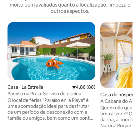
muito bem avaliadas quanto a localização, limpeza e
outros aspectos.
Casa ⋅ La Estrella
4,86 de uma avaliação média de
4,86 (86)
Paraíso na Praia. Serviço de piscina
Casa de hóspedes 
aquecida
O local de férias "Paraíso en la Playa" é
olomé de Tirajana
A Cabana do Amen
uma acomodação ideal para desfrutar
Quem não queria 
de um período de desconexão com a
uma árvore? Casa 
família ou amigos, bem como um ponto
da ilha, a poucos 
estratégico devido à sua localização para
Natural Roque Nub
explorar a ilha. Tem uma bela piscina
desfrutar da tranq
privada e aquecida em forma de 8, bem
ar livre e suas pa