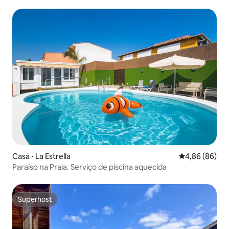
Casa ⋅ La Estrella
4,86 de uma av
4,86 (86)
Paraíso na Praia. Serviço de piscina aquecida
Superhost
Superhost