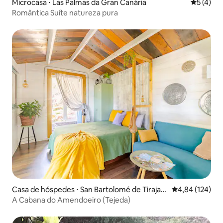
Microcasa ⋅ Las Palmas da Gran Canária
5 de uma 
5 (4)
Romântica Suíte natureza pura
Casa de hóspedes ⋅ San Bartolomé de Tirajan
4,84 de uma av
4,84 (124)
a
A Cabana do Amendoeiro (Tejeda)