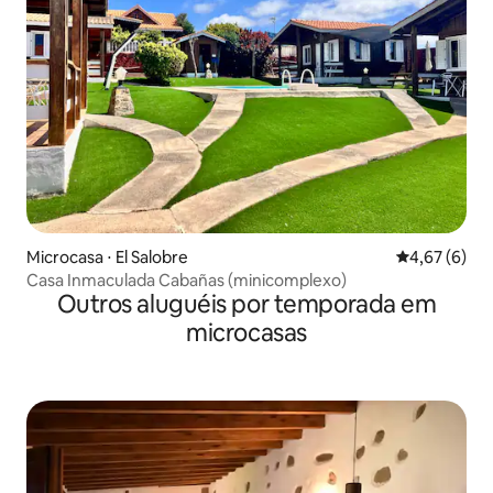
Microcasa ⋅ El Salobre
4,67 de uma 
4,67 (6)
Casa Inmaculada Cabañas (minicomplexo)
Outros aluguéis por temporada em
microcasas