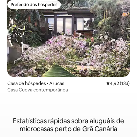
Preferido dos hóspedes
Preferido dos hóspedes
Casa de hóspedes ⋅ Arucas
4,92 de uma av
4,92 (133)
Casa Cueva contemporânea
Estatísticas rápidas sobre aluguéis de
microcasas perto de Grã Canária