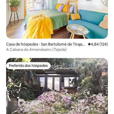
Casa de hóspedes ⋅ San Bartolomé de Tirajan
4,84 de uma av
4,84 (124)
a
A Cabana do Amendoeiro (Tejeda)
Preferido dos hóspedes
Preferido dos hóspedes