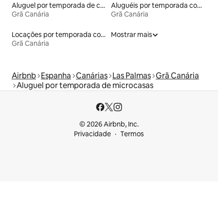
Aluguel por temporada de casas de veraneio
Aluguéis por temporada com acesso à praia
Grã Canária
Grã Canária
Locações por temporada com piscina
Mostrar mais
Grã Canária
Airbnb
Espanha
Canárias
Las Palmas
Grã Canária
Aluguel por temporada de microcasas
© 2026 Airbnb, Inc.
Privacidade
Termos