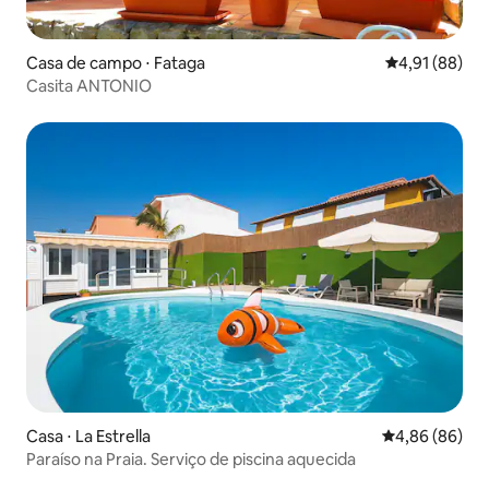
Casa de campo ⋅ Fataga
4,91 de uma a
4,91 (88)
Casita ANTONIO
Casa ⋅ La Estrella
4,86 de uma av
4,86 (86)
Paraíso na Praia. Serviço de piscina aquecida