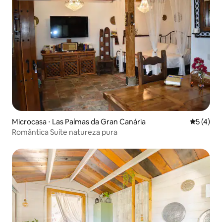
Microcasa ⋅ Las Palmas da Gran Canária
5 de uma 
5 (4)
Romântica Suíte natureza pura