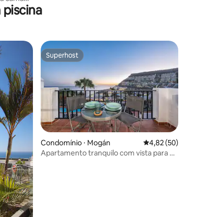
piscina
Superhost
os hóspedes
Superhost
ções
Condomínio ⋅ Mogán
4,82 de uma avaliação
4,82 (50)
Apartamento tranquilo com vista para o
mar