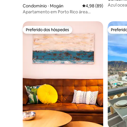
Tirajana
Azul oce
Condomínio ⋅ Mogán
4,98 de uma avaliação 
4,98 (89)
Apartamento em Porto Rico área
tranquila vista para o mar Wi-Fi
Preferido dos hóspedes
Preferid
Preferido dos hóspedes
Preferid