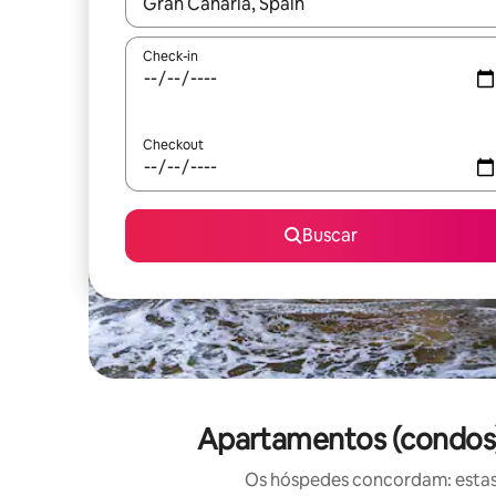
Quando os resultados estiverem disponíveis, expl
Check-in
Checkout
Buscar
Apartamentos (condos) 
Os hóspedes concordam: estas