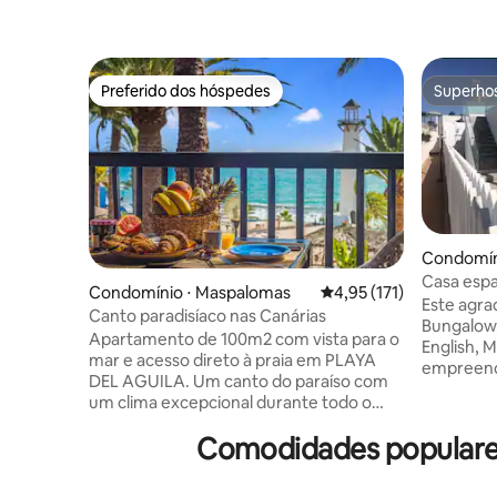
Preferido dos hóspedes
Superho
Preferido dos hóspedes
Superho
Condomín
de Tiraja
Casa espa
Condomínio ⋅ Maspalomas
4,95 de uma avaliação m
4,95 (171)
Este agra
Canto paradisíaco nas Canárias
Bungalow,
Apartamento de 100m2 com vista para o
English,
mar e acesso direto à praia em PLAYA
empreend
DEL AGUILA. Um canto do paraíso com
2 km da p
um clima excepcional durante todo o
No rés-do
ano. Localização tranquila, ideal para
casas de 
Comodidades populares
famílias e escapadelas românticas. Venha
de sala e
e recarregue ao máximo! Ampla sala de
No topo,
estar com cozinha totalmente equipada
chuveiros