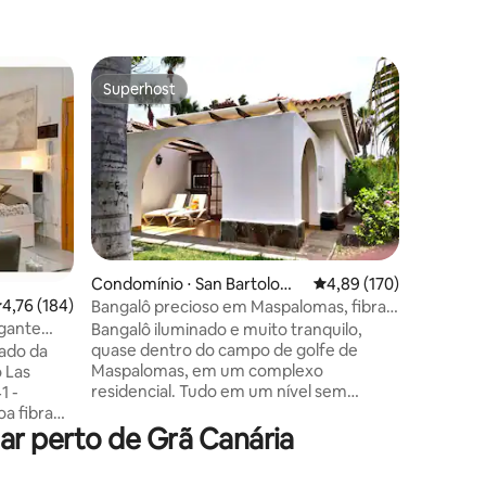
Condomín
Superhost
Preferi
Superhost
Preferi
Gran Can
Centro d
privativa
Desfrute
alojament
privada. Apartamento interior luminoso,
ar condi
para uma
localizaç
cidade d
ções
serviços
Condomínio ⋅ San Bartolomé
4,89 de uma avaliação 
4,89 (170)
mercado l
de Tirajana
,76 de uma avaliação média de 5, 184 avaliações
4,76 (184)
Bangalô precioso em Maspalomas, fibra
Perto das
ótica + Wi-Fi
gante
Bangalô iluminado e muito tranquilo,
Santa Cat
as
quase dentro do campo de golfe de
ado da
shopping 
Maspalomas, em um complexo
 Las
transpor
residencial. Tudo em um nível sem
1 -
escadas! Lindos jardins, piscinas e solário.
oa fibra
r perto de Grã Canária
Restaurantes, supermercados e muito
ama de
mais nas proximidades. Satisfação
almente
completa e estadia agradável com todos
 onde