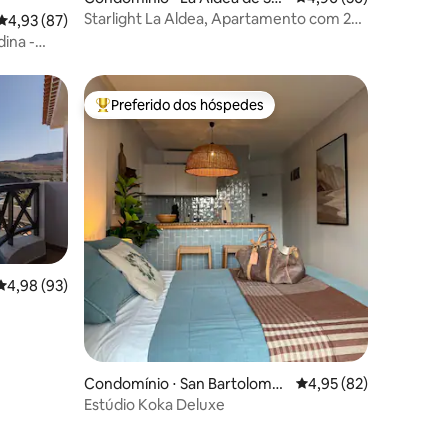
n Nicolas de Tolentino
Starlight La Aldea, Apartamento com 2
4,93 de uma avaliação média de 5, 87 avaliações
4,93 (87)
camas ii
dina -
Preferido dos hóspedes
os hóspedes
Entre os melhores preferidos dos hóspedes
4,98 de uma avaliação média de 5, 93 avaliações
4,98 (93)
Condomínio ⋅ San Bartolomé
4,95 de uma avaliação
4,95 (82)
de Tirajana
Estúdio Koka Deluxe