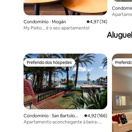
Condomín
Apartamen
montanh
Condomínio ⋅ Mogán
4,97 de uma avaliação 
4,97 (74)
My Pisito... é o seu apartamento!
Alugue
Preferido dos hóspedes
Preferid
Preferido dos hóspedes
Preferid
Condomínio ⋅ San Bartolomé
4,92 de uma avaliação m
4,92 (166)
de Tirajana
Apartamento aconchegante à beira-
mar.