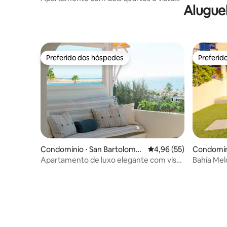
Alugue
para o mar
Preferido dos hóspedes
Preferid
Preferido dos hóspedes
Preferid
Condomínio ⋅ San Bartolomé
4,96 de uma avaliação 
4,96 (55)
Condomín
de Tirajana
de Tiraja
Apartamento de luxo elegante com vista
Bahía Mel
incrível para o mar