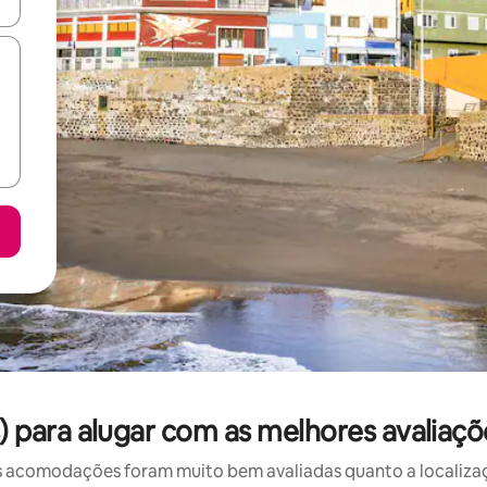
ore-os usando as seta para cima e para baixo do teclado ou tocando e
para alugar com as melhores avaliaçõ
 acomodações foram muito bem avaliadas quanto a localizaçã