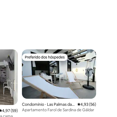
ções
Preferido dos hóspedes
os hóspedes
Preferido dos hóspedes
ções
Condomínio ⋅ Las Palmas da
4,93 de uma avaliação
4,93 (56)
Gran Canária
Apartamento Farol de Sardina de Gáldar
4,97 de uma avaliação média de 5, 59 avaliações
4,97 (59)