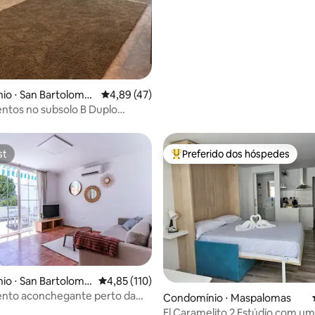
io ⋅ San Bartolomé
4,89 de uma avaliação média de 5, 47 avalia
4,89 (47)
na
os no subsolo B Duplo
mas Yumbo
st
Preferido dos hóspedes
st
Entre os melhores preferidos d
io ⋅ San Bartolomé
4,85 de uma avaliação média de 5, 110 avalia
4,85 (110)
na
nto aconchegante perto da
édia de 5, 149 avaliações
Condomínio ⋅ Maspalomas
El Caramelito 2 Estúdio com uma cama