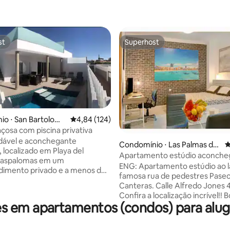
st
Superhost
st
Superhost
io ⋅ San Bartolomé
4,84 de uma avaliação média de 5, 124 avalia
4,84 (124)
na
çosa com piscina privativa
édia de 5, 171 avaliações
dável e aconchegante
Condomínio ⋅ Las Palmas da
4
 localizado em Playa del
Gran Canária
Apartamento estúdio aconche
 Maspalomas em um
com Wi-Fi na praia - Las Canter
ENG: Apartamento estúdio ao l
imento privado e a menos de
famosa rua de pedestres Paseo
raia é perfeito para descansar.
Canteras. Calle Alfredo Jones 4
-chão existem 3 quartos, 2
Confira a localização incrível!! B
banho, uma espaçosa cozinha
 em apartamentos (condos) para aluga
Wi-Fi. 35 metros quadrados, c
 um terraço com piscina privada.
casal confortável, cozinha tot
 encontramos um solário com
equipada, espaço com um sofá
 e uma churrasqueira para