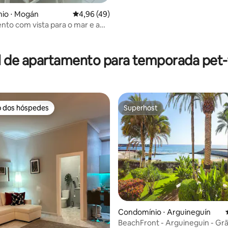
io ⋅ Mogán
4,96 de uma avaliação média de 5, 49 avalia
4,96 (49)
to com vista para o mar e a
a
média de 5, 74 avaliações
l de apartamento para temporada pet-f
o dos hóspedes
Superhost
o dos hóspedes
Superhost
édia de 5, 166 avaliações
Condomínio ⋅ Arguineguín
BeachFront - Arguineguin - Grã