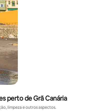
 deslizando o dedo na tela.
es perto de Grã Canária
o, limpeza e outros aspectos.