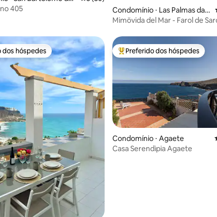
ano 405
média de 5, 89 avaliações
Condomínio ⋅ Las Palmas da
Gran Canária
Mimövida del Mar - Farol de Sar
Apenas adultos
o dos hóspedes
Preferido dos hóspedes
o dos hóspedes
Entre os melhores preferidos d
Condomínio ⋅ Agaete
Casa Serendipia Agaete