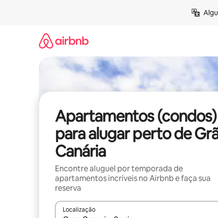
Pular
Algu
para
o
conteúdo
Apartamentos (condos)
para alugar perto de Gr
Canária
Encontre aluguel por temporada de
apartamentos incríveis no Airbnb e faça sua
reserva
Localização