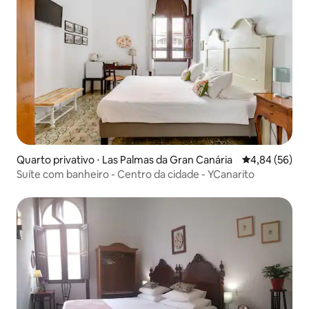
Quarto privativo ⋅ Las Palmas da Gran Canária
4,84 de uma a
4,84 (56)
Suíte com banheiro - Centro da cidade - YCanarito