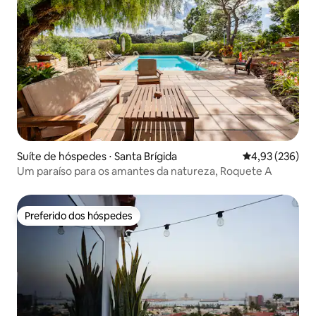
Suíte de hóspedes ⋅ Santa Brígida
4,93 de uma av
4,93 (236)
Um paraíso para os amantes da natureza, Roquete A
Preferido dos hóspedes
Preferido dos hóspedes