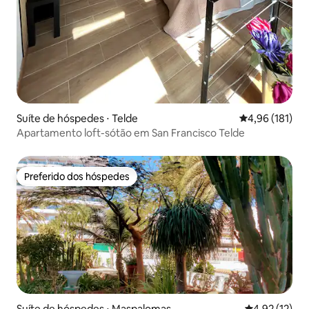
Suíte de hóspedes ⋅ Telde
4,96 de uma av
4,96 (181)
Apartamento loft-sótão em San Francisco Telde
Preferido dos hóspedes
Preferido dos hóspedes
Suíte de hóspedes ⋅ Maspalomas
4,92 de uma a
4,92 (12)