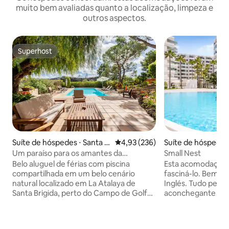
muito bem avaliadas quanto a localização, limpeza e
outros aspectos.
Superhost
Superhost
Suíte de hóspedes
Suíte de hóspedes ⋅ Santa B
4,93 de uma avaliação média de 
4,93 (236)
mas
rígida
Small Nest
Um paraíso para os amantes da
natureza, Roquete A
Esta acomodação ú
Belo aluguel de férias com piscina
fasciná-lo. Bem no
compartilhada em um belo cenário
Inglés. Tudo pequ
natural localizado em La Atalaya de
aconchegante e co
Santa Brigida, perto do Campo de Golfe
Linda com banheira
de Bandama e ideal para caminhantes e
de massagem. Bone
amantes da natureza. É o lugar ideal para
a pé. Supermerca
escapar com o casal, com amigos ou