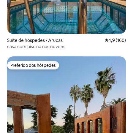
Suíte de hóspedes ⋅ Arucas
4,9 de uma av
4,9 (160)
casa com piscina nas nuvens
Preferido dos hóspedes
Preferido dos hóspedes