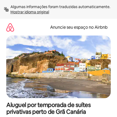
Pular
Algumas informações foram traduzidas automaticamente. 
para
Mostrar idioma original
o
conteúdo
Anuncie seu espaço no Airbnb
Aluguel por temporada de suítes
privativas perto de Grã Canária