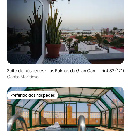
Suíte de hóspedes ⋅ Las Palmas da Gran Canár
4,82 de uma av
4,82 (121)
ia
Canto Marítimo
Preferido dos hóspedes
Preferido dos hóspedes