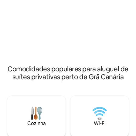
restaurantes típic
família. Tem seu próprio jardim 1 quarto
outras nacionalid
privativo com cama de casal, 1 banheiro
dentro do edifício
e cozinha - sala de estar com um sofá-
restaurante, cabel
cama. A roupa de cama e as toalhas
aluguel de biciclet
estão incluídas. É recomendável alugar
Com certeza você v
um carro tanto para chegar à cidade
Ideal para uma pes
para visitar a ilha, porque o serviço de
ônibus é reduzido.
Comodidades populares para aluguel de
suítes privativas perto de Grã Canária
Cozinha
Wi-Fi