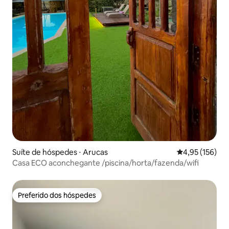
Suíte de hóspedes ⋅ Arucas
4,95 de uma av
4,95 (156)
Casa ECO aconchegante /piscina/horta/fazenda/wifi
Preferido dos hóspedes
Preferido dos hóspedes