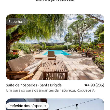
Superhost
Superhost
Suíte de hóspedes ⋅ Santa Brígida
4,93 de uma av
4,93 (236)
Um paraíso para os amantes da natureza, Roquete A
Preferido dos hóspedes
Preferido dos hóspedes