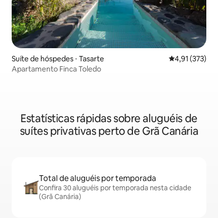
Suíte de hóspedes ⋅ Tasarte
4,91 de uma av
4,91 (373)
Apartamento Finca Toledo
Estatísticas rápidas sobre aluguéis de
suítes privativas perto de Grã Canária
Total de aluguéis por temporada
Confira 30 aluguéis por temporada nesta cidade
(Grã Canária)