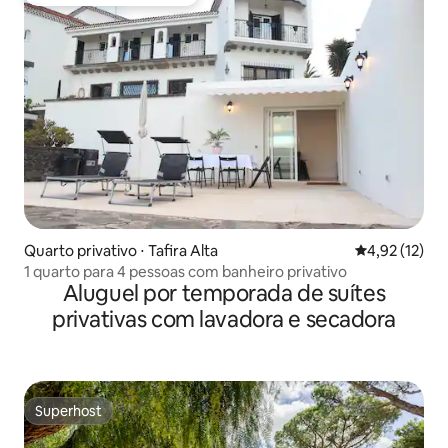
Preferido dos hóspedes
Quarto privativo ⋅ Tafira Alta
4,92 de uma a
4,92 (12)
1 quarto para 4 pessoas com banheiro privativo
Aluguel por temporada de suítes
privativas com lavadora e secadora
Superhost
Superhost