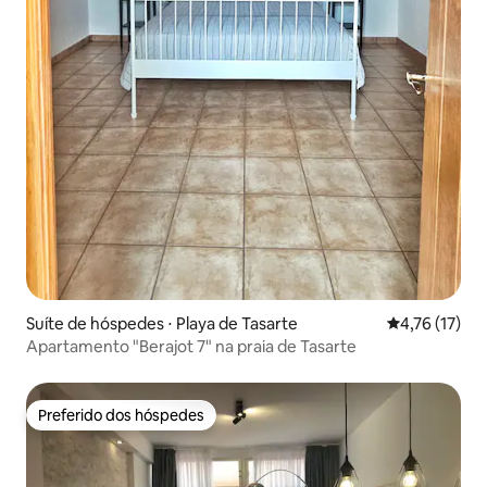
Suíte de hóspedes ⋅ Playa de Tasarte
4,76 de uma a
4,76 (17)
Apartamento "Berajot 7" na praia de Tasarte
Preferido dos hóspedes
Preferido dos hóspedes