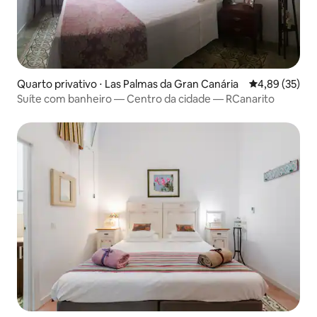
Quarto privativo ⋅ Las Palmas da Gran Canária
4,89 de uma a
4,89 (35)
Suíte com banheiro — Centro da cidade — RCanarito