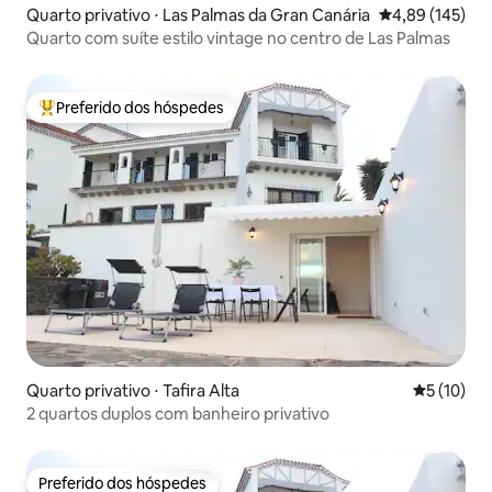
Quarto privativo ⋅ Las Palmas da Gran Canária
4,89 de uma av
4,89 (145)
Quarto com suíte estilo vintage no centro de Las Palmas
Preferido dos hóspedes
Entre os melhores preferidos dos hóspedes
Quarto privativo ⋅ Tafira Alta
5 de uma a
5 (10)
2 quartos duplos com banheiro privativo
Preferido dos hóspedes