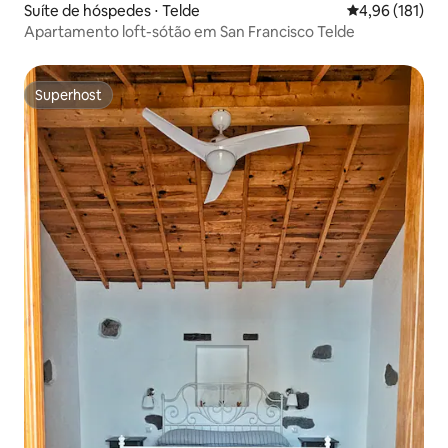
Suíte de hóspedes ⋅ Telde
4,96 de uma av
4,96 (181)
Apartamento loft-sótão em San Francisco Telde
Superhost
Superhost