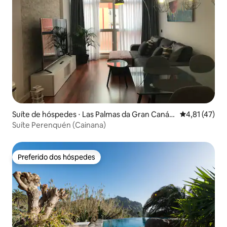
Suíte de hóspedes ⋅ Las Palmas da Gran Canári
4,81 de uma a
4,81 (47)
a
Suíte Perenquén (Cainana)
Preferido dos hóspedes
Preferido dos hóspedes