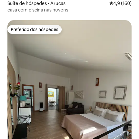
Suíte de hóspedes ⋅ Arucas
4,9 de uma av
4,9 (160)
casa com piscina nas nuvens
Preferido dos hóspedes
Preferido dos hóspedes