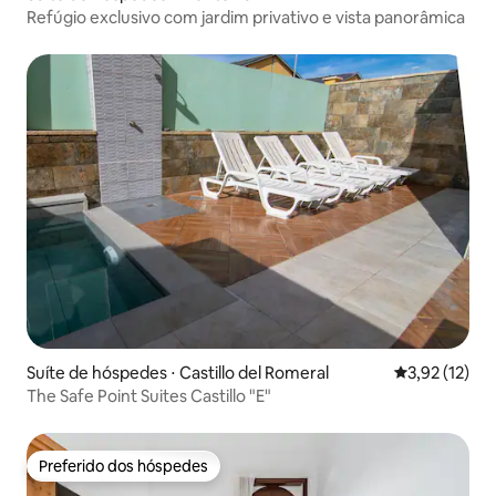
Refúgio exclusivo com jardim privativo e vista panorâmica
Suíte de hóspedes ⋅ Castillo del Romeral
3,92 de uma a
3,92 (12)
The Safe Point Suites Castillo "E"
Preferido dos hóspedes
Preferido dos hóspedes