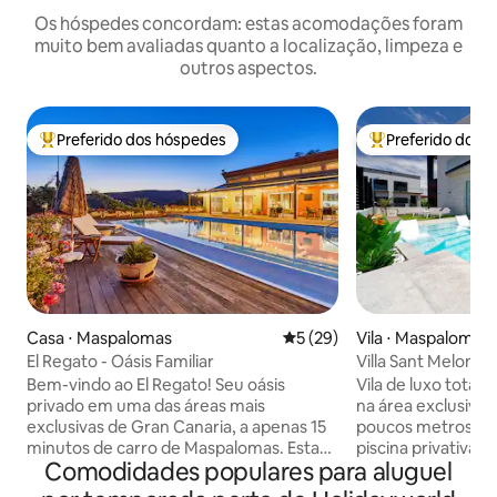
Os hóspedes concordam: estas acomodações foram
muito bem avaliadas quanto a localização, limpeza e
outros aspectos.
Preferido dos hóspedes
Preferido dos 
Entre os melhores preferidos dos hóspedes
Entre os melhore
Casa ⋅ Maspalomas
5 de uma avaliação média de
5 (29)
Vila ⋅ Maspalomas
El Regato - Oásis Familiar
Villa Sant Meloner
Bem-vindo ao El Regato! Seu oásis
Vila de luxo tota
privado em uma das áreas mais
na área exclusiva 
exclusivas de Gran Canaria, a apenas 15
poucos metros de 
minutos de carro de Maspalomas. Esta
piscina privativa c
Comodidades populares para aluguel
propriedade espaçosa inclui uma casa
espreguiçadeiras 
principal, 2 apartamentos separados
todos equipados c