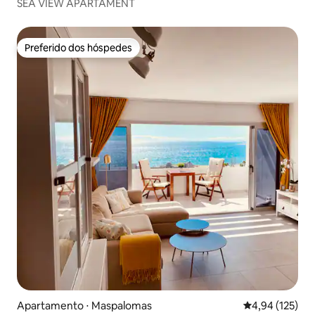
SEA VIEW APARTAMENT
Preferido dos hóspedes
Preferido dos hóspedes
Apartamento ⋅ Maspalomas
4,94 de uma av
4,94 (125)