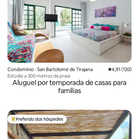
Condomínio ⋅ San Bartolomé de Tirajana
4,91 de uma av
4,91 (120)
Estúdio a 300 metros da praia
Aluguel por temporada de casas para
famílias
Preferido dos hóspedes
Entre os melhores preferidos dos hóspedes