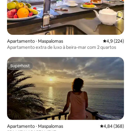
Apartamento ⋅ Maspalomas
4,9 de uma av
4,9 (224)
Apartamento extra de luxo à beira-mar com 2 quartos
Superhost
Superhost
Apartamento ⋅ Maspalomas
4,84 de uma ava
4,84 (368)