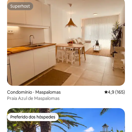
Superhost
Superhost
Condomínio ⋅ Maspalomas
4,9 de uma av
4,9 (165)
Praia Azul de Maspalomas
Preferido dos hóspedes
Preferido dos hóspedes