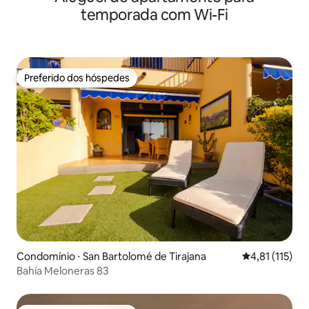
temporada com Wi-Fi
Preferido dos hóspedes
Preferido dos hóspedes
Condomínio ⋅ San Bartolomé de Tirajana
4,81 de uma av
4,81 (115)
Bahía Meloneras 83