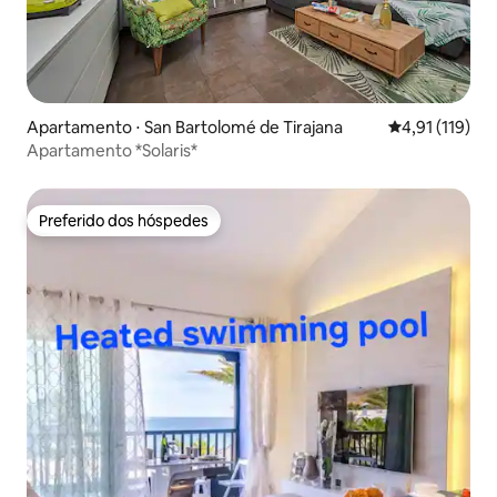
Apartamento ⋅ San Bartolomé de Tirajana
4,91 de uma av
4,91 (119)
Apartamento *Solaris*
Preferido dos hóspedes
Preferido dos hóspedes