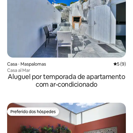
Casa ⋅ Maspalomas
5 de uma 
5 (9)
Casa al Mar
Aluguel por temporada de apartamento
com ar-condicionado
Preferido dos hóspedes
Preferido dos hóspedes