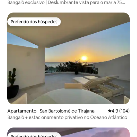
Bangalô exclusivo | Deslumbrante vista para o mar a 75
degraus
Preferido dos hóspedes
Preferido dos hóspedes
Apartamento ⋅ San Bartolomé de Tirajana
4,9 de uma av
4,9 (104)
Bangalô + estacionamento privativo no Oceano Atlântico
Preferido dos hóspedes