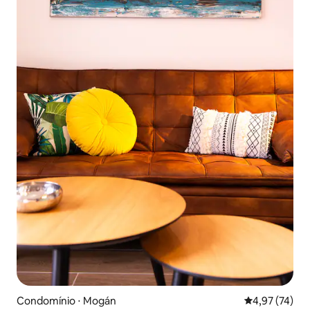
Condomínio ⋅ Mogán
4,97 de uma a
4,97 (74)