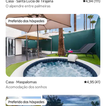
Casa ⋅ Santa Lucía de Tirajana
4,94 de uma av
4,94 (111)
O alpendre entre palmeiras
Preferido dos hóspedes
Preferido dos hóspedes
Casa ⋅ Maspalomas
4,95 de uma a
4,95 (41)
Acomodação dos sonhos
Preferido dos hóspedes
Preferido dos hóspedes