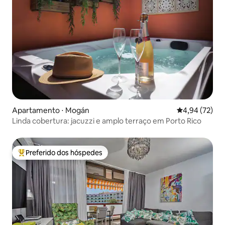
Apartamento ⋅ Mogán
4,94 de uma a
4,94 (72)
Linda cobertura: jacuzzi e amplo terraço em Porto Rico
Preferido dos hóspedes
Entre os melhores preferidos dos hóspedes