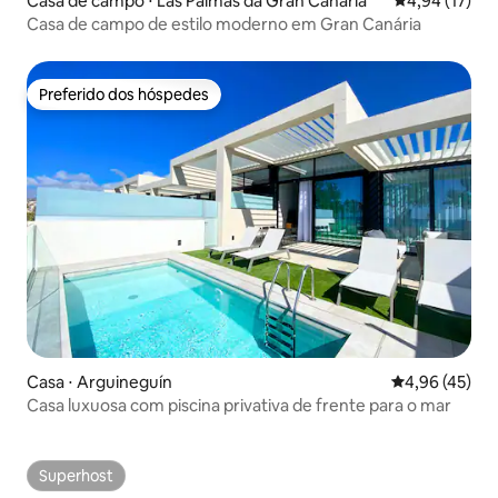
Casa de campo ⋅ Las Palmas da Gran Canária
4,94 de uma a
4,94 (17)
Casa de campo de estilo moderno em Gran Canária
Preferido dos hóspedes
Preferido dos hóspedes
Casa ⋅ Arguineguín
4,96 de uma a
4,96 (45)
Casa luxuosa com piscina privativa de frente para o mar
Superhost
Superhost