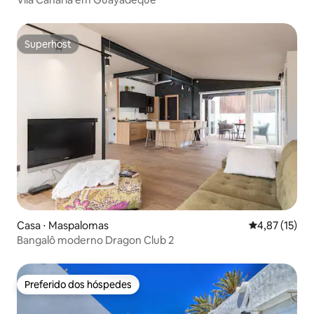
Superhost
Superhost
Casa ⋅ Maspalomas
4,87 de uma a
4,87 (15)
Bangalô moderno Dragon Club 2
Preferido dos hóspedes
Preferido dos hóspedes