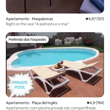
Apartamento ⋅ Maspalomas
4,97 de uma av
4,97 (101)
Right on the sea! "A palmeira e o mar"
Preferido dos hóspedes
Preferido dos hóspedes
Apartamento ⋅ Playa del Inglés
4,9 de uma av
4,9 (194)
Apartamento com piscina privada não compartilhada.