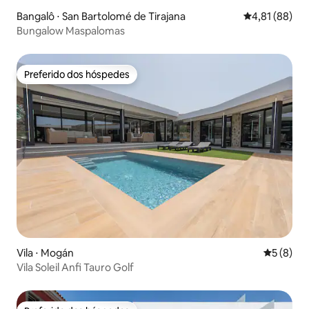
Bangalô ⋅ San Bartolomé de Tirajana
4,81 de uma a
4,81 (88)
Bungalow Maspalomas
Preferido dos hóspedes
Preferido dos hóspedes
Vila ⋅ Mogán
5 de uma 
5 (8)
Vila Soleil Anfi Tauro Golf