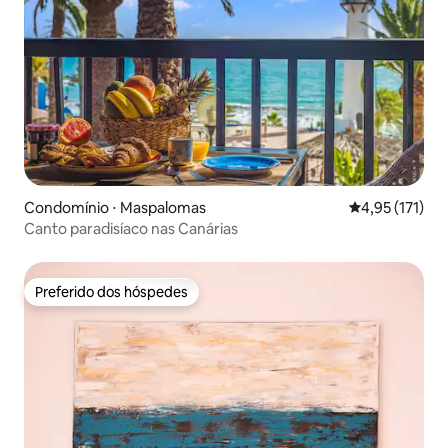
Condomínio ⋅ Maspalomas
4,95 de uma av
4,95 (171)
Canto paradisíaco nas Canárias
Preferido dos hóspedes
Preferido dos hóspedes