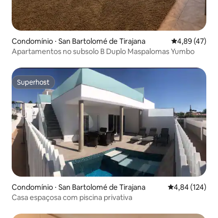
Condomínio ⋅ San Bartolomé de Tirajana
4,89 de uma a
4,89 (47)
Apartamentos no subsolo B Duplo Maspalomas Yumbo
Superhost
Superhost
Condomínio ⋅ San Bartolomé de Tirajana
4,84 de uma av
4,84 (124)
Casa espaçosa com piscina privativa