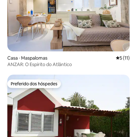
Casa ⋅ Maspalomas
5 de uma a
5 (11)
ANZAR: O Espírito do Atlântico
Preferido dos hóspedes
Preferido dos hóspedes