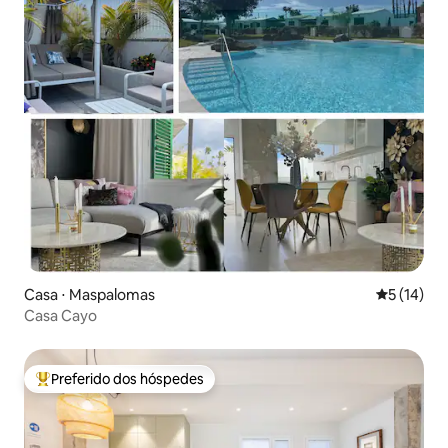
Casa ⋅ Maspalomas
5 de uma a
5 (14)
Casa Cayo
Preferido dos hóspedes
Entre os melhores preferidos dos hóspedes