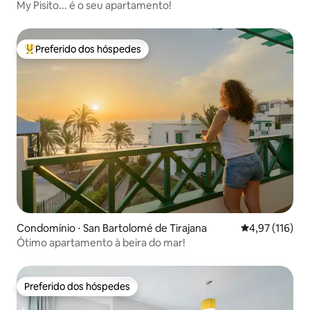
My Pisito... é o seu apartamento!
Preferido dos hóspedes
Entre os melhores preferidos dos hóspedes
Condomínio ⋅ San Bartolomé de Tirajana
4,97 de uma av
4,97 (116)
Ótimo apartamento à beira do mar!
Preferido dos hóspedes
Preferido dos hóspedes