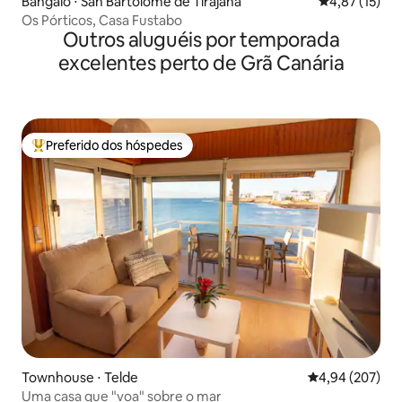
Bangalô ⋅ San Bartolomé de Tirajana
4,87 de uma a
4,87 (15)
Os Pórticos, Casa Fustabo
Outros aluguéis por temporada
excelentes perto de Grã Canária
Preferido dos hóspedes
Entre os melhores preferidos dos hóspedes
Townhouse ⋅ Telde
4,94 de uma ava
4,94 (207)
Uma casa que "voa" sobre o mar