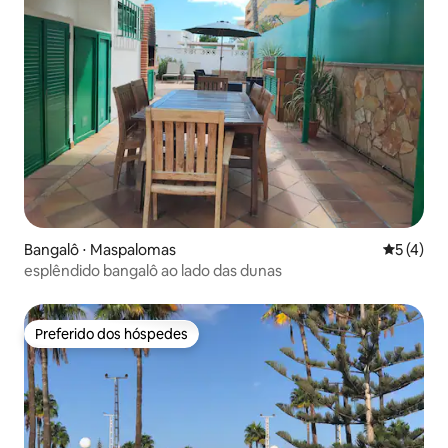
Bangalô ⋅ Maspalomas
5 de uma 
5 (4)
esplêndido bangalô ao lado das dunas
Preferido dos hóspedes
Preferido dos hóspedes