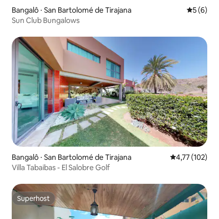
Bangalô ⋅ San Bartolomé de Tirajana
5 de uma 
5 (6)
Sun Club Bungalows
Bangalô ⋅ San Bartolomé de Tirajana
4,77 de uma av
4,77 (102)
Villa Tabaibas - El Salobre Golf
Superhost
Superhost