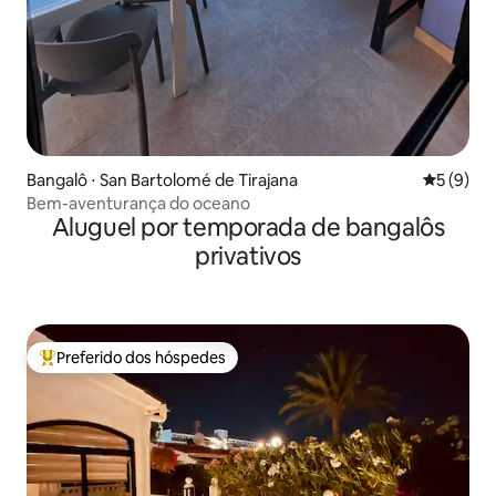
Bangalô ⋅ San Bartolomé de Tirajana
5 de uma 
5 (9)
Bem-aventurança do oceano
Aluguel por temporada de bangalôs
privativos
Preferido dos hóspedes
Entre os melhores preferidos dos hóspedes