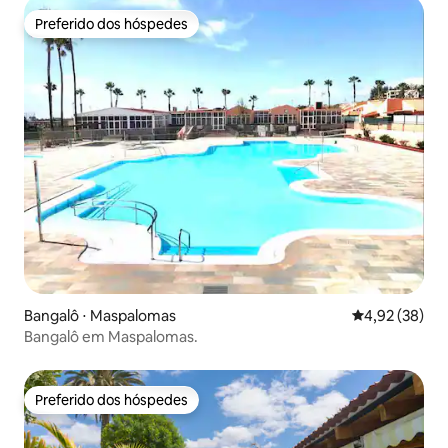
Preferido dos hóspedes
Preferido dos hóspedes
Bangalô ⋅ Maspalomas
4,92 de uma a
4,92 (38)
Bangalô em Maspalomas.
Preferido dos hóspedes
Preferido dos hóspedes