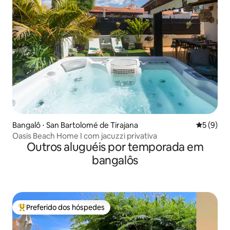
Bangalô ⋅ San Bartolomé de Tirajana
5 de uma 
5 (9)
Oasis Beach Home I com jacuzzi privativa
Outros aluguéis por temporada em
bangalôs
Preferido dos hóspedes
Entre os melhores preferidos dos hóspedes