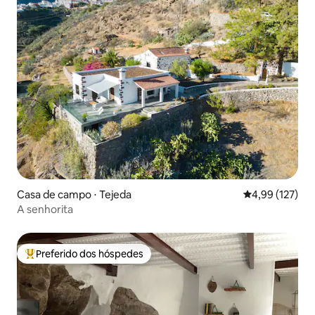
Casa de campo ⋅ Tejeda
4,99 de uma av
4,99 (127)
A senhorita
Preferido dos hóspedes
Entre os melhores preferidos dos hóspedes