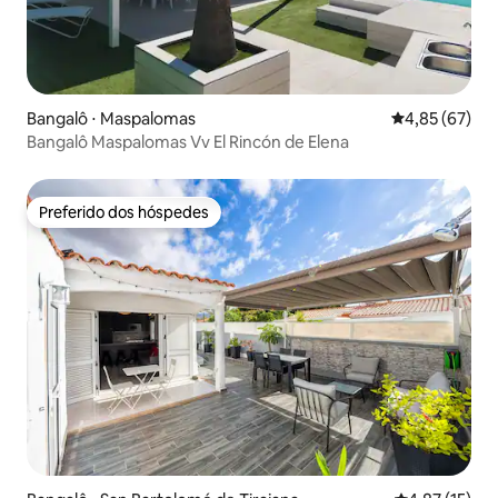
Bangalô ⋅ Maspalomas
4,85 de uma a
4,85 (67)
Bangalô Maspalomas Vv El Rincón de Elena
Preferido dos hóspedes
Preferido dos hóspedes