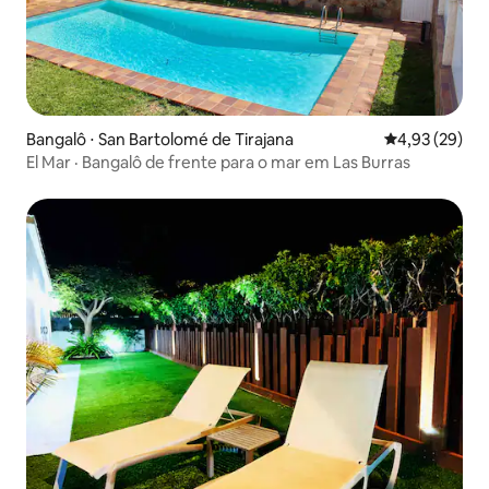
Bangalô ⋅ San Bartolomé de Tirajana
4,93 de uma a
4,93 (29)
El Mar · Bangalô de frente para o mar em Las Burras