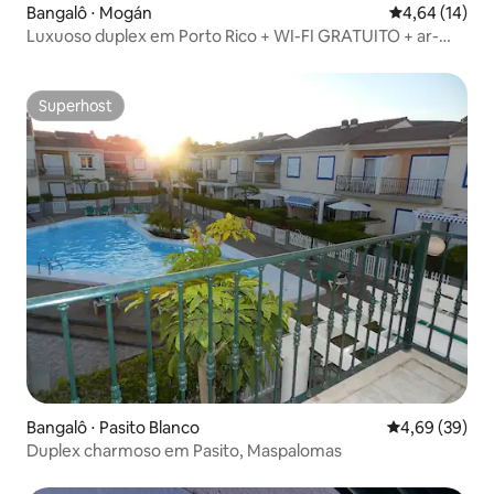
Bangalô ⋅ Mogán
4,64 de uma a
4,64 (14)
Luxuoso duplex em Porto Rico + WI-FI GRATUITO + ar-
condicionado
Superhost
Superhost
Bangalô ⋅ Pasito Blanco
4,69 de uma a
4,69 (39)
Duplex charmoso em Pasito, Maspalomas