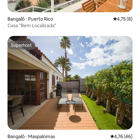
Bangalô ⋅ Puerto Rico
4,75 de uma 
4,75 (8)
Casa "Bem Localizada"
Superhost
Superhost
Bangalô ⋅ Maspalomas
4,76 de uma a
4,76 (46)