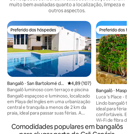
muito bem avaliadas quanto a localização, limpeza e
outros aspectos.
Preferido dos hóspedes
Preferido dos hó
Preferido dos hóspedes
Preferido dos hó
Bangalô ⋅ San Bartolomé de
4,89 de uma avaliação média de 
4,89 (107)
Tirajana
Bangalô luminoso com terraço e piscina
Bangalô ⋅ Maspal
Bangalô espaçoso e luminoso, localizado
Luca 's Place - Ba
em Playa del Ingles em uma urbanização
Internacional
Lindo bangalô tot
central e tranquila a menos de 2 km da
ideal para férias r
praia, ideal para passar suas férias. A
confortáveis. Est
casa com 5 quartos, 2 banheiros e uma
Wi-Fi de fibra de a
sala de estar-cozinha também tem um
Comodidades populares em bangalôs
de até 500 Mbps,
extenso terraço com jardim para
conexão Ethernet 