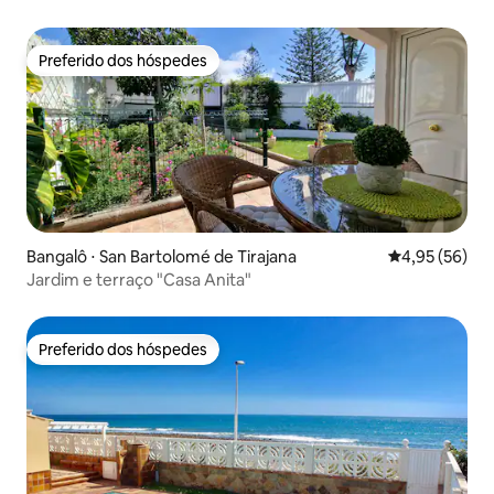
Preferido dos hóspedes
Preferido dos hóspedes
Bangalô ⋅ San Bartolomé de Tirajana
4,95 de uma a
4,95 (56)
Jardim e terraço "Casa Anita"
Preferido dos hóspedes
Preferido dos hóspedes