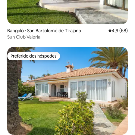
Bangalô ⋅ San Bartolomé de Tirajana
4,9 de uma a
4,9 (68)
Sun Club Valeria
Preferido dos hóspedes
Preferido dos hóspedes