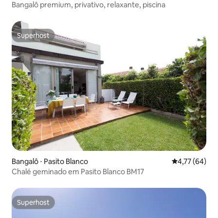
Bangalô premium, privativo, relaxante, piscina
Superhost
Superhost
Bangalô ⋅ Pasito Blanco
4,77 de uma a
4,77 (64)
Chalé geminado em Pasito Blanco BM17
Superhost
Superhost