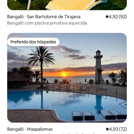
Bangalô ⋅ San Bartolomé de Tirajana
4,92 de uma a
4,92 (92)
Bangalô com piscina privativa aquecida
Preferido dos hóspedes
Preferido dos hóspedes
Bangalô ⋅ Maspalomas
4,93 de uma a
4,93 (72)