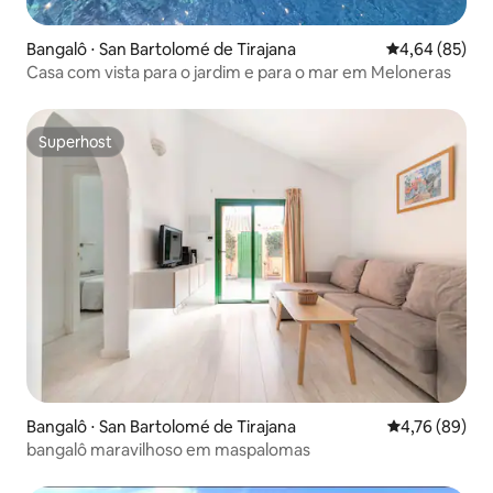
Bangalô ⋅ San Bartolomé de Tirajana
4,64 de uma a
4,64 (85)
Casa com vista para o jardim e para o mar em Meloneras
Superhost
Superhost
Bangalô ⋅ San Bartolomé de Tirajana
4,76 de uma a
4,76 (89)
bangalô maravilhoso em maspalomas