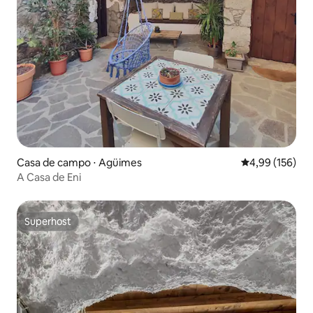
Casa de campo ⋅ Agüimes
4,99 de uma av
4,99 (156)
A Casa de Eni
Superhost
Superhost