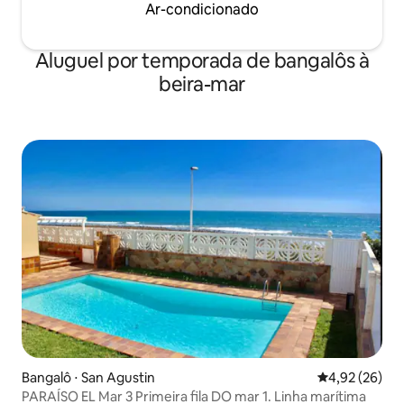
Ar-condicionado
Aluguel por temporada de bangalôs à
beira-mar
Bangalô ⋅ San Agustin
4,92 de uma a
4,92 (26)
PARAÍSO EL Mar 3 Primeira fila DO mar 1. Linha marítima