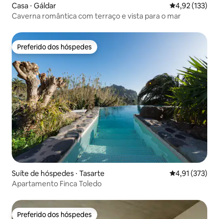
Casa ⋅ Gáldar
4,92 de uma av
4,92 (133)
Caverna romântica com terraço e vista para o mar
Preferido dos hóspedes
Preferido dos hóspedes
Suíte de hóspedes ⋅ Tasarte
4,91 de uma av
4,91 (373)
Apartamento Finca Toledo
Preferido dos hóspedes
Preferido dos hóspedes