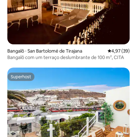
Bangalô ⋅ San Bartolomé de Tirajana
4,97 de uma a
4,97 (39)
Bangalô com um terraço deslumbrante de 100 m², CITA
Superhost
Superhost