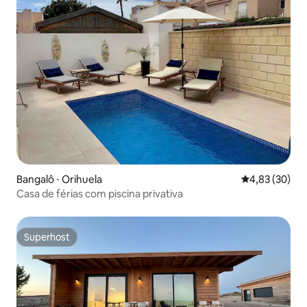
Bangalô ⋅ Orihuela
4,83 de uma a
4,83 (30)
Casa de férias com piscina privativa
Superhost
Superhost