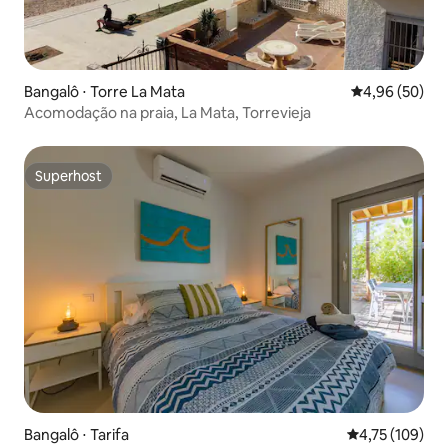
Bangalô ⋅ Torre La Mata
4,96 de uma a
4,96 (50)
Acomodação na praia, La Mata, Torrevieja
Superhost
Superhost
Bangalô ⋅ Tarifa
4,75 de uma av
4,75 (109)