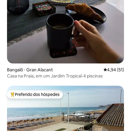
Bangalô ⋅ Gran Alacant
4,94 de uma a
4,94 (51)
Casa na Praia, em um Jardim Tropical-4 piscinas
Preferido dos hóspedes
Entre os melhores preferidos dos hóspedes