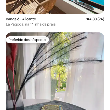
Bangalô ⋅ Alicante
4,83 de uma a
4,83 (24)
La Pagoda, na 1ª linha da praia
Preferido dos hóspedes
Preferido dos hóspedes