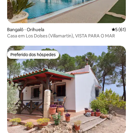
Bangalô ⋅ Orihuela
5 de uma a
5 (61)
Casa em Los Dolses (Villamartín), VISTA PARA O MAR
Preferido dos hóspedes
Preferido dos hóspedes