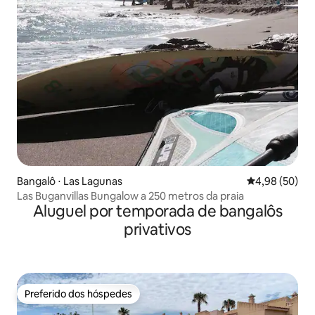
Bangalô ⋅ Las Lagunas
4,98 de uma a
4,98 (50)
Las Buganvillas Bungalow a 250 metros da praia
Aluguel por temporada de bangalôs
privativos
Preferido dos hóspedes
Preferido dos hóspedes