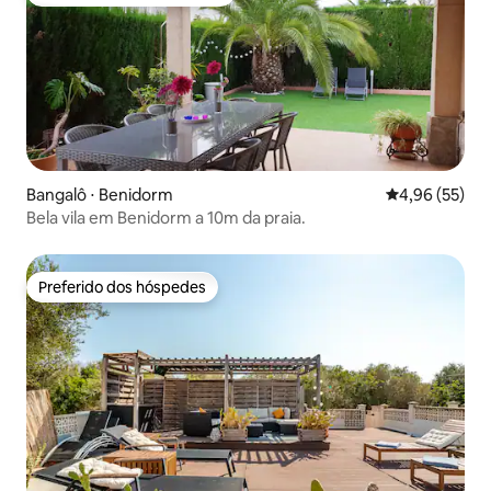
Entre os melhores preferidos dos hóspedes
Bangalô ⋅ Benidorm
4,96 de uma a
4,96 (55)
Bela vila em Benidorm a 10m da praia.
Preferido dos hóspedes
Preferido dos hóspedes