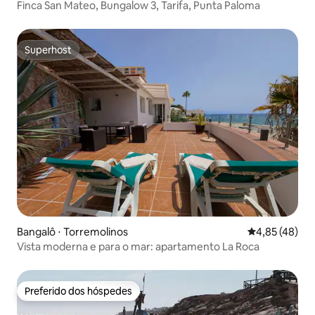
Finca San Mateo, Bungalow 3, Tarifa, Punta Paloma
Superhost
Superhost
Bangalô ⋅ Torremolinos
4,85 de uma a
4,85 (48)
Vista moderna e para o mar: apartamento La Roca
Preferido dos hóspedes
Preferido dos hóspedes