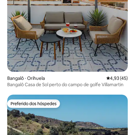
Bangalô ⋅ Orihuela
4,93 de uma a
4,93 (45)
Bangalô Casa de Sol perto do campo de golfe Villamartin
Preferido dos hóspedes
Preferido dos hóspedes