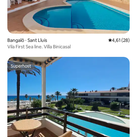
Bangalô ⋅ Sant Lluís
4,61 de uma a
4,61 (28)
Vila First Sea line. Villa Binicasal
Superhost
Superhost