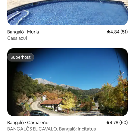
Bangalô ⋅ Murla
4,84 de uma a
4,84 (51)
Casa azul
Superhost
Superhost
Bangalô ⋅ Camaleño
4,78 de uma a
4,78 (60)
BANGALÔS EL CAVALO. Bangalô: Incitatus