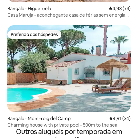
Bangalô ⋅ Higueruela
4,93 de uma a
4,93 (73)
Casa Maruja - aconchegante casa de férias sem energia
pública
Preferido dos hóspedes
Preferido dos hóspedes
Bangalô ⋅ Mont-roig del Camp
4,91 de uma a
4,91 (34)
Charming house with private pool - 500m to the sea
Outros aluguéis por temporada em