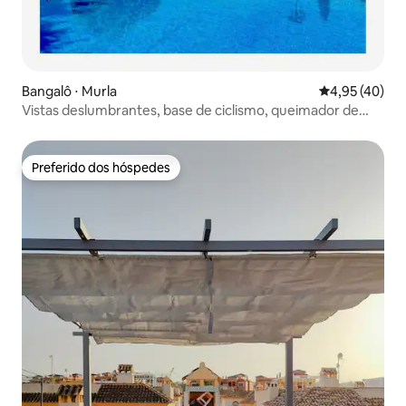
Bangalô ⋅ Murla
4,95 de uma a
4,95 (40)
Vistas deslumbrantes, base de ciclismo, queimador de
pelotas, piscina!
Preferido dos hóspedes
Preferido dos hóspedes