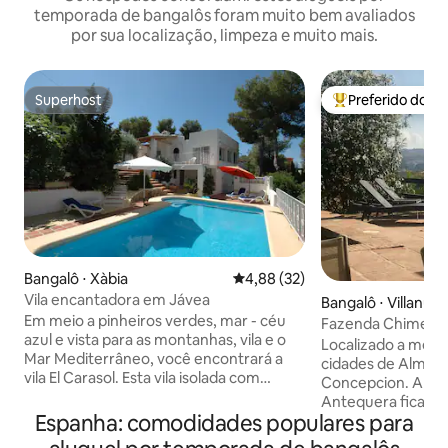
temporada de bangalôs foram muito bem avaliados
por sua localização, limpeza e muito mais.
Superhost
Preferido dos 
Superhost
Entre os melhore
Bangalô ⋅ Xàbia
4,88 de uma avaliação média de
4,88 (32)
Vila encantadora em Jávea
Bangalô ⋅ Villanue
Em meio a pinheiros verdes, mar - céu
ncepción
Fazenda Chimenea
azul e vista para as montanhas, vila e o
Localizado a meio
Mar Mediterrâneo, você encontrará a
cidades de Almogia
vila El Carasol. Esta vila isolada com
Concepcion. A his
piscina está localizada em terreno de
Antequera fica a 
1.200 m², no meio de uma área de
Espanha: comodidades populares para
o Parque Nacional
caminhadas florestal. Da vila você tem
O refúgio rural pe