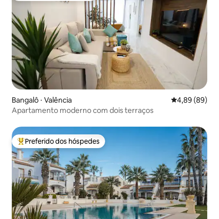
Bangalô ⋅ Valência
4,89 de uma av
4,89 (89)
Apartamento moderno com dois terraços
Preferido dos hóspedes
Entre os melhores preferidos dos hóspedes