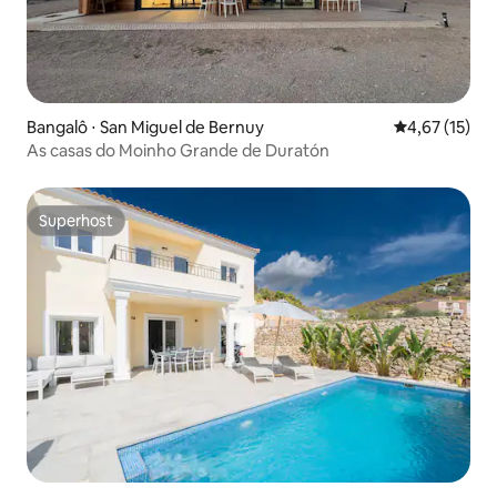
Bangalô ⋅ San Miguel de Bernuy
4,67 de uma a
4,67 (15)
As casas do Moinho Grande de Duratón
Superhost
Superhost