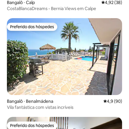
Bangalô ⋅ Calp
4,92 de uma a
4,92 (38)
CostaBlancaDreams - Bernia Views em Calpe
Preferido dos hóspedes
Preferido dos hóspedes
Bangalô ⋅ Benalmádena
4,9 de uma a
4,9 (90)
Vila fantástica com vistas incríveis
Preferido dos hóspedes
Preferido dos hóspedes