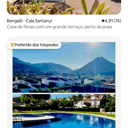
Bangalô ⋅ Cala Santanyí
4,91 de uma a
4,91 (74)
Casa de férias com um grande terraço, perto da praia
Preferido dos hóspedes
Entre os melhores preferidos dos hóspedes