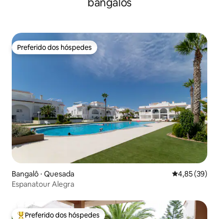
bangalôs
Preferido dos hóspedes
Preferido dos hóspedes
Bangalô ⋅ Quesada
4,85 de uma a
4,85 (39)
Espanatour Alegra
Preferido dos hóspedes