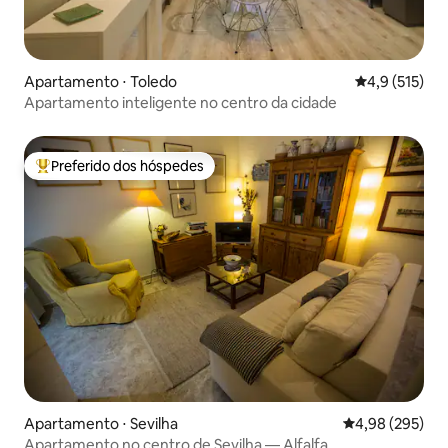
Apartamento ⋅ Toledo
4,9 de uma av
4,9 (515)
Apartamento inteligente no centro da cidade
Preferido dos hóspedes
Entre os melhores preferidos dos hóspedes
Apartamento ⋅ Sevilha
4,98 de uma ava
4,98 (295)
Apartamento no centro de Sevilha — Alfalfa.