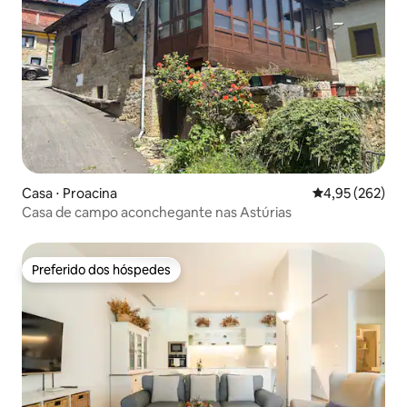
Casa ⋅ Proacina
4,95 de uma av
4,95 (262)
Casa de campo aconchegante nas Astúrias
Preferido dos hóspedes
Preferido dos hóspedes