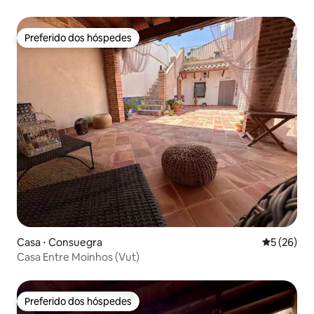
Preferido dos hóspedes
Preferido dos hóspedes
Casa ⋅ Consuegra
5 de uma a
5 (26)
Casa Entre Moinhos (Vut)
Preferido dos hóspedes
Preferido dos hóspedes