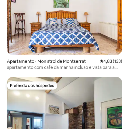
Apartamento ⋅ Monistrol de Montserrat
4,83 de uma av
4,83 (133)
apartamento com café da manhã incluso e vista para a
montanha.
Preferido dos hóspedes
Preferido dos hóspedes