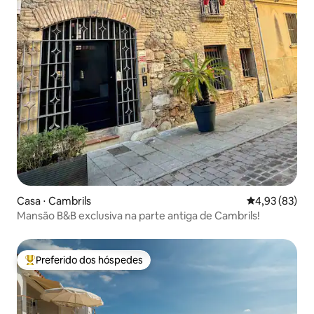
Casa ⋅ Cambrils
4,93 de uma a
4,93 (83)
Mansão B&B exclusiva na parte antiga de Cambrils!
Preferido dos hóspedes
Entre os melhores preferidos dos hóspedes