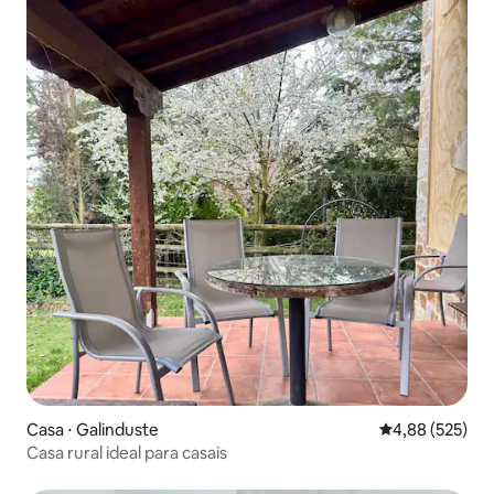
Casa ⋅ Galinduste
4,88 de uma av
4,88 (525)
Casa rural ideal para casais