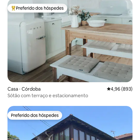
Preferido dos hóspedes
Entre os melhores preferidos dos hóspedes
Casa ⋅ Córdoba
4,96 de uma ava
4,96 (893)
Sótão com terraço e estacionamento
Preferido dos hóspedes
Preferido dos hóspedes