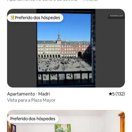
Preferido dos hóspedes
Entre os melhores preferidos dos hóspedes
Apartamento ⋅ Madri
5 de uma av
5 (132)
Vista para a Plaza Mayor
Preferido dos hóspedes
Preferido dos hóspedes