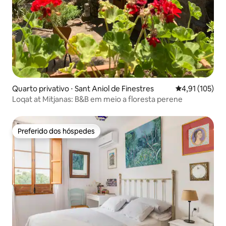
Quarto privativo ⋅ Sant Aniol de Finestres
4,91 de uma av
4,91 (105)
Loqat at Mitjanas: B&B em meio a floresta perene
Preferido dos hóspedes
Preferido dos hóspedes