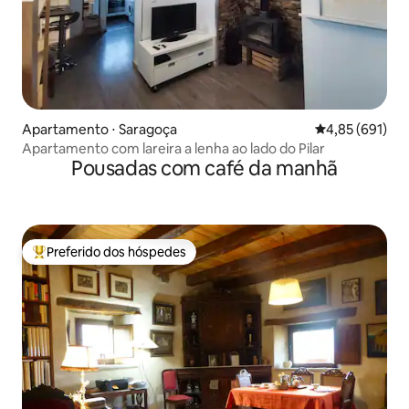
Apartamento ⋅ Saragoça
4,85 de uma av
4,85 (691)
Apartamento com lareira a lenha ao lado do Pilar
Pousadas com café da manhã
Preferido dos hóspedes
Entre os melhores preferidos dos hóspedes