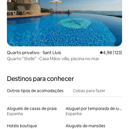
Quarto privativo ⋅ Sant Lluís
4,98 de uma av
4,98 (123)
Quarto "Stelle" -Casa Milos-villa, piscina no mar
Destinos para conhecer
Outros tipos de acomodações
Coisas para fazer
Aluguéis de casas de praia
Aluguel por temporada de iurtas
Espanha
Espanha
Hotéis boutique
Aluguéis de mansões