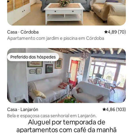
Casa ⋅ Córdoba
4,89 de uma a
4,89 (70)
Apartamento com jardim e piscina em Córdoba
Preferido dos hóspedes
Preferido dos hóspedes
Casa ⋅ Lanjarón
4,86 de uma av
4,86 (103)
Bela e espaçosa casa senhorial em Lanjarón.
Aluguel por temporada de
apartamentos com café da manhã