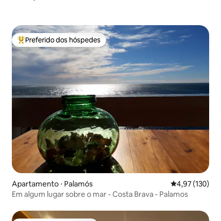
Preferido dos hóspedes
Entre os melhores preferidos dos hóspedes
Apartamento ⋅ Palamós
4,97 de uma av
4,97 (130)
Em algum lugar sobre o mar - Costa Brava - Palamos