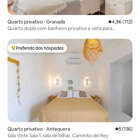
Quarto privativo ⋅ Granada
4,96 de uma av
4,96 (712)
Quarto duplo com banheiro privativo e vista para
Alhambra 1
Preferido dos hóspedes
Entre os melhores preferidos dos hóspedes
Quarto privativo ⋅ Antequera
5 de uma av
5 (136)
Sala Vinte Sala 1, sala de bilhar, Caminito del Rey