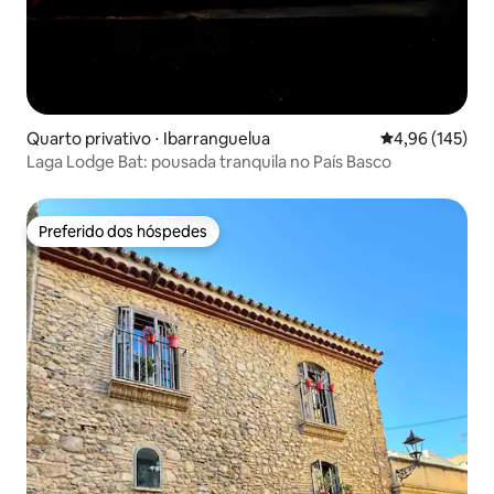
Quarto privativo ⋅ Ibarranguelua
4,96 de uma av
4,96 (145)
Laga Lodge Bat: pousada tranquila no País Basco
Preferido dos hóspedes
Preferido dos hóspedes