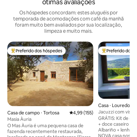
ótimas avaliações
Os hóspedes concordam: estes aluguéis por
temporada de acomodações com café da manhã
foram muito bem avaliados por sua localização,
limpeza e muito mais.
Preferido dos hóspedes
Preferido dos 
Entre os melhores preferidos dos hóspedes
Entre os melhore
Casa ⋅ Louredo
Jacuzzi com vista
Casa de campo ⋅ Tortosa
4,99 de uma avaliação média de 
4,99 (155)
em Vigo Rural, Mo
GRÁTIS: Kit de caf
Masia Àuria
+ doce caseiro + g
O Mas Àuria é uma pequena casa de
Albariño + lenha 
fazenda recentemente restaurada,
NOVA casa nos arr