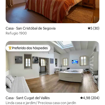
Casa ⋅ San Cristóbal de Segovia
5 de uma a
5 (30)
Refugio 1900
Preferido dos hóspedes
Entre os melhores preferidos dos hóspedes
Casa ⋅ Sant Cugat del Vallès
4,98 de uma ava
4,98 (204)
Linda casa e jardim/ Preciosa casa con jardín