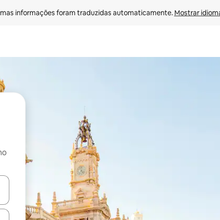
mas informações foram traduzidas automaticamente. 
Mostrar idioma
no
ore-os usando as seta para cima e para baixo do teclado ou tocando e