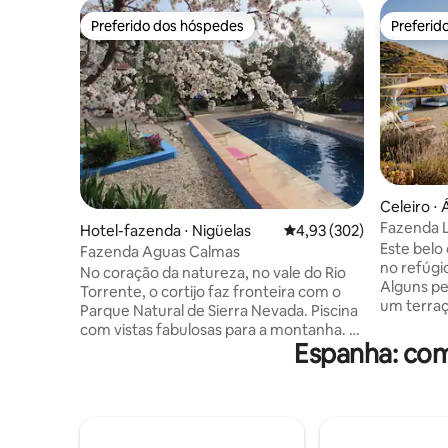
Preferido dos hóspedes
Preferid
Preferido dos hóspedes
Preferid
Celeiro ⋅ 
Fazenda L
Hotel-fazenda ⋅ Nigüelas
4,93 de uma avaliação m
4,93 (302)
VTAR/MA
Este belo
Fazenda Aguas Calmas
no refúgi
No coração da natureza, no vale do Rio
Alguns p
Torrente, o cortijo faz fronteira com o
um terraç
Parque Natural de Sierra Nevada. Piscina
varanda d
com vistas fabulosas para a montanha. A
desfrutar
Espanha: com
5 minutos a pé da pitoresca vila "lenta" de
quarto te
Niguelas. Aguas Calmas fica entre duas
de jantar
acequias tradicionais (cursos de água).
cozinha c
Excelentes trilhas de caminhada levam às
forno e p
montanhas. Base perfeita para Granada,
geladeira
praias, Alpujarra e esqui. Ótimo clima