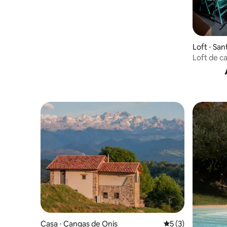
Loft ⋅ Sa
a
Loft de c
Casa ⋅ Cangas de Onís
5 de uma avaliação
5 (3)