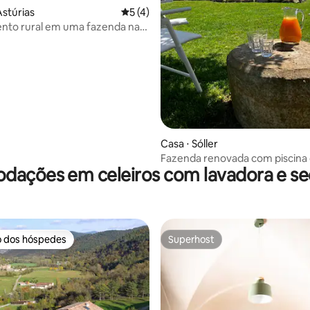
Astúrias
5 de uma avaliação média de 5, 4 avalia
5 (4)
nto rural em uma fazenda na
média de 5, 10 avaliações
Casa ⋅ Sóller
Fazenda renovada com piscina
ações em celeiros com lavadora e s
salgada
o dos hóspedes
Superhost
o dos hóspedes
Superhost