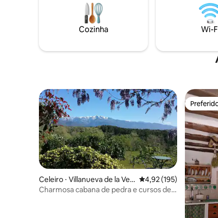
área de d
durante todo o ano. Paraíso para
um banhei
caminhadas, ciclismo, gastronomia,
sanitário 
relaxar na piscina ou trabalho remoto.
Cozinha
Wi-F
Ótimo Wi-Fi.
Preferid
Preferid
Celeiro ⋅ Villanueva de la Ver
4,92 de uma avaliação m
4,92 (195)
a
Charmosa cabana de pedra e cursos de
cerâmica