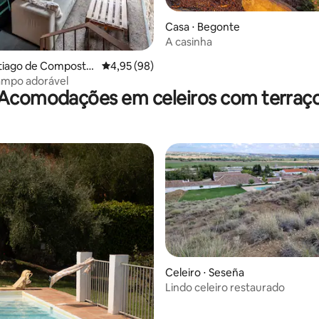
Casa ⋅ Begonte
A casinha
ntiago de Compostel
4,95 de uma avaliação média de 5, 98 avalia
4,95 (98)
ampo adorável
Acomodações em celeiros com terraç
Celeiro ⋅ Seseña
Lindo celeiro restaurado
 média de 5, 3 avaliações