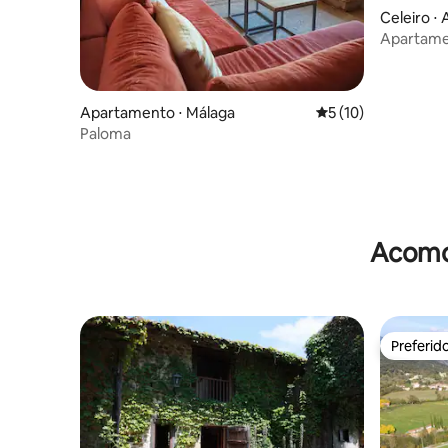
Celeiro ⋅ 
Apartame
natureza
Apartamento ⋅ Málaga
5 de uma avaliação 
5 (10)
Paloma
Acomod
Preferid
Preferid