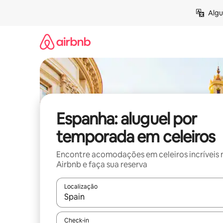
Pular
Algu
para
o
conteúdo
Espanha: aluguel por
temporada em celeiros
Encontre acomodações em celeiros incríveis 
Airbnb e faça sua reserva
Localização
Quando os resultados estiverem disponíveis, expl
Check-in