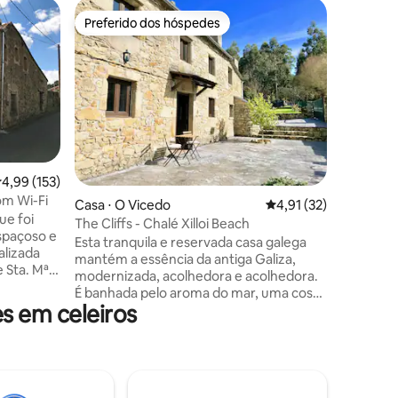
Apartame
Preferido dos hóspedes
Preferi
os hóspedes
Preferido dos hóspedes
Preferi
Acomodaç
natureza
Apartamen
de uma faze
casa, el
Wafa. Am
familiar. Situado em uma pequena aldeia
no noroe
montanha
1h30min d
,99 de uma avaliação média de 5, 153 avaliações
4,99 (153)
ções
minutos 
om Wi-Fi
Casa ⋅ O Vicedo
4,91 de uma avaliação
4,91 (32)
encontra 
ue foi
compras. Experiência rústica, ideal p
The Cliffs - Chalé Xilloi Beach
espaçoso e
se desco
Esta tranquila e reservada casa galega
alizada
tempo em
mantém a essência da antiga Galiza,
 Sta. Mª
natureza
modernizada, acolhedora e acolhedora.
m 5
É banhada pelo aroma do mar, uma costa
arantida.
s em celeiros
rural à espera de ser descoberta. Apenas
carro,
a 1 km da Praia de Xilloi, a uma curta
30
caminhada de uma das praias mais
eresse:
espetaculares, com o seu bar de praia,
e del
onde pode desfrutar da gastronomia
atilla,
local. Com vista para o mar, a quinta