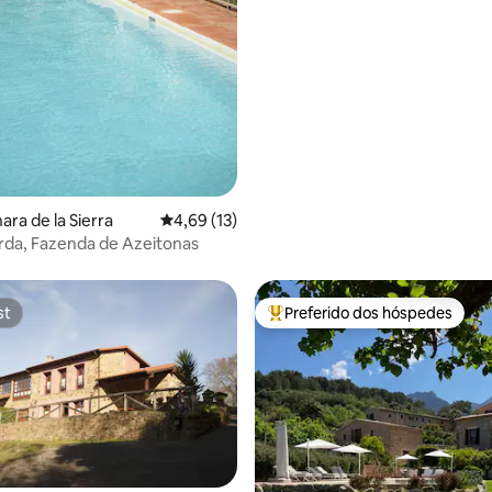
ara de la Sierra
4,69 de uma avaliação média de 5, 13 avalia
4,69 (13)
da, Fazenda de Azeitonas
st
Preferido dos hóspedes
st
Entre os melhores preferidos d