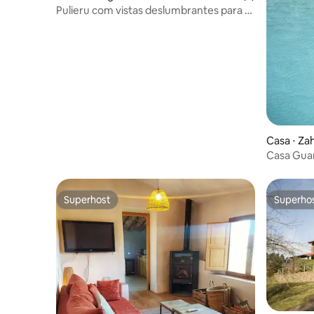
Pulieru com vistas deslumbrantes para a
montanha
Casa ⋅ Zah
Casa Guar
Superhost
Superho
Superhost
Superho