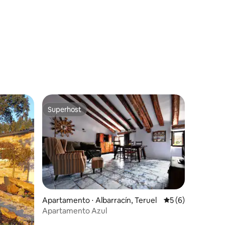
ções
Superhost
os hóspedes
Superhost
Apartamento ⋅ Albarracín, Teruel
5 de uma avaliaçã
5 (6)
Apartamento Azul