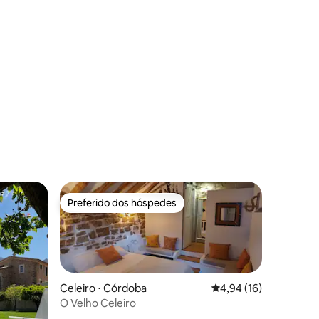
ções
Preferido dos hóspedes
os hóspedes
Preferido dos hóspedes
Celeiro ⋅ Córdoba
4,94 de uma avaliação
4,94 (16)
O Velho Celeiro