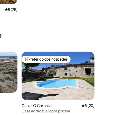
5 de uma avaliação média de 5, 25 avaliações
5 (25)
ções
o
Preferido dos hóspedes
Entre os melhores preferidos dos hóspedes
Casa ⋅ O Carballal
5 de uma avaliação
5 (20)
Casa agradável com piscina