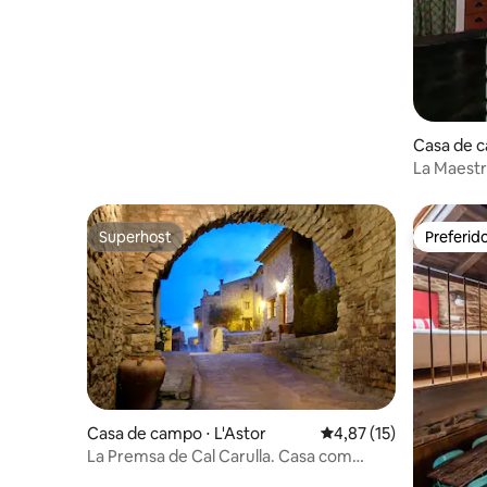
Casa de c
La Maestra
Alpujarra
Superhost
Preferid
Superhost
Preferid
Casa de campo ⋅ L'Astor
4,87 de uma avaliação 
4,87 (15)
La Premsa de Cal Carulla. Casa com
história.