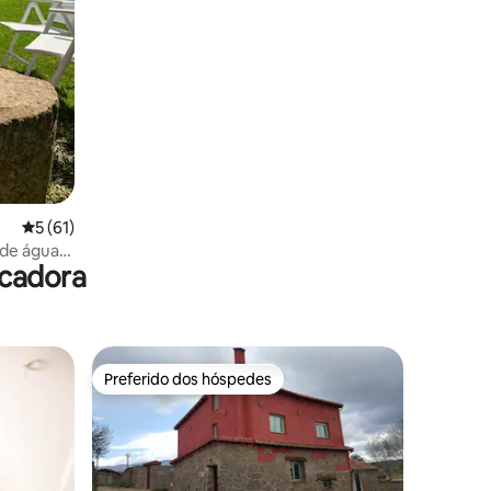
ções
5 de uma avaliação média de 5, 61 avaliações
5 (61)
 de água
ecadora
Preferido dos hóspedes
Preferido dos hóspedes