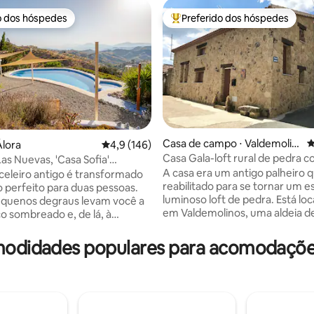
o dos hóspedes
Preferido dos hóspedes
o dos hóspedes
Entre os melhores preferidos d
Casa de campo ⋅ Valdemolin
4
Álora
4,9 de uma avaliação média de 5, 146 avalia
4,9 (146)
os
Casa Gala-loft rural de pedra c
as Nuevas, 'Casa Sofia'
édia de 5, 302 avaliações
/01613
A casa era um antigo palheiro q
 celeiro antigo é transformado
reabilitado para se tornar um 
o perfeito para duas pessoas.
luminoso loft de pedra. Está loc
equenos degraus levam você a
em Valdemolinos, uma aldeia de
o sombreado e, de lá, à
del Berrocal. Todos os dias vive
a Casa Sofia. Aqui você pode
habitantes, por isso a calma é g
 da bela paisagem andaluza. O
odidades populares para acomodaçõe
Piedrahita fica a 10 minutos de 
m um sofá confortável, mesa
para fazer compras. A apenas 
 para duas pessoas, uma
minutos de muitos locais de int
om um fogão de dois anéis,
área de voo de Peñanegra, Vall
ia. Ele também tem uma grande
Corneja, estação de esqui La Cov
/freezer. Há 2 degraus até a