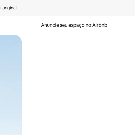
 original
Anuncie seu espaço no Airbnb
 deslizando o dedo na tela.