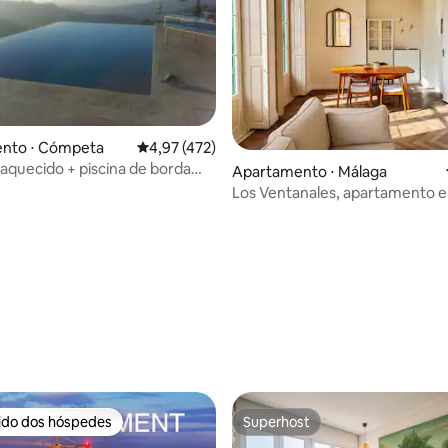
édia de 5, 132 avaliações
nto ⋅ Cómpeta
4,97 de uma avaliação média de 5, 472 avalia
4,97 (472)
o aquecido + piscina de borda
Apartamento ⋅ Málaga
upla, 2ThinkersINN
Los Ventanales, apartamento e
no centro histórico de Málaga
rido dos hóspedes
Superhost
 melhores preferidos dos hóspedes
Superhost