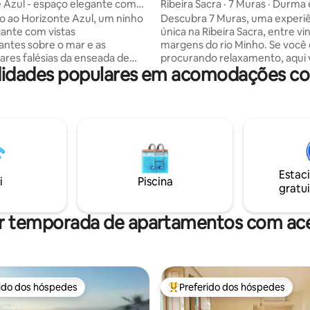
 Azul - espaço elegante com
Ribeira Sacra · 7 Muras · Durma
 vista para o mar
vinhedos
 ao Horizonte Azul, um ninho
Descubra 7 Muras, uma experi
ante com vistas
única na Ribeira Sacra, entre v
ntes sobre o mar e as
margens do rio Minho. Se você 
ares falésias da enseada de
procurando relaxamento, aqui
idades populares em acomodações com
ocalizado em uma bela área
encontrará silêncio, natureza e
al, seus dois quartos elegantes
tranquilidade. Você dormirá e
das individuais e estão
vinícola tradicional restaurada
s através de um belo
charme, em um ambiente únic
 No seu terraço privado
Aproveite o espetacular chuvei
, uma mesa ao ar livre e
borda infinita com vista. Aprec
om pia permitem que você
do sol único e uma experiência
afé da manhã ou lanches frios.
inesquecível no coração da nat
Estac
s? Reserve uma aula particular
Excelente para uma viagem rom
i
Piscina
gratui
 no local ou desfrute de
poucos metros do Caminho de 
s e outros esportes nas
de Inverno. Junte-se a nós no I
des. Aguardamos sua estadia!
@7_muras
r temporada de apartamentos com ace
rido dos hóspedes
Preferido dos hóspedes
 melhores preferidos dos hóspedes
Entre os melhores preferidos d