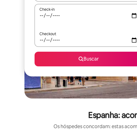
Check-in
Checkout
Buscar
Espanha: aco
Os hóspedes concordam: estas acomod