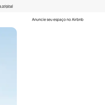
 original
Anuncie seu espaço no Airbnb
 deslizando o dedo na tela.