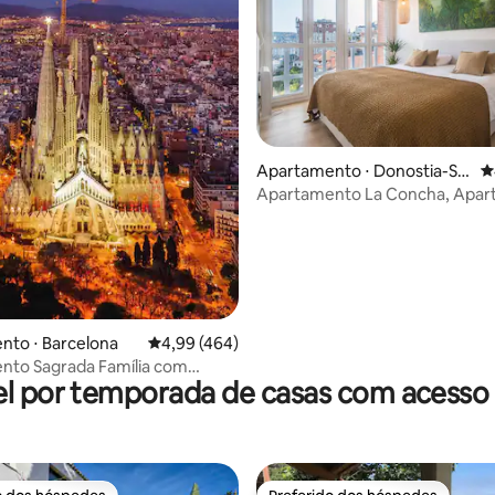
Apartamento ⋅ Donostia-Sa
4
n Sebastian
Apartamento La Concha, Apa
édia de 5, 159 avaliações
estúdio La Concha
nto ⋅ Barcelona
4,99 de uma avaliação média de 5, 464 avalia
4,99 (464)
nto Sagrada Família com
l por temporada de casas com acesso 
at", Sa...