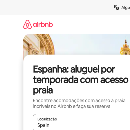
Pular
Algu
para
o
conteúdo
Espanha: aluguel por
temporada com acesso 
praia
Encontre acomodações com acesso à praia
incríveis no Airbnb e faça sua reserva
Localização
Quando os resultados estiverem disponíveis, expl