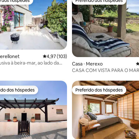
o dos hóspedes
Preferido dos hóspedes
o dos hóspedes
Preferido dos hóspedes
édia de 5, 167 avaliações
Perellonet
4,97 de uma avaliação média de 5, 103 avalia
4,97 (103)
siva à beira-mar, ao lado da
Casa ⋅ Merexo
4
CASA COM VISTA PARA O MA
rido dos hóspedes
Preferido dos hóspedes
 melhores preferidos dos hóspedes
Preferido dos hóspedes