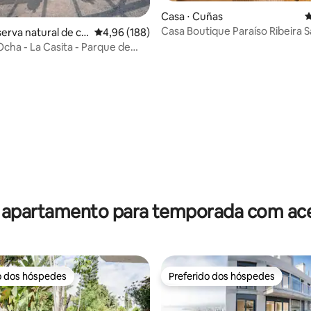
Casa ⋅ Cuñas
4
Casa Boutique Paraíso Ribeira 
erva natural de cal
4,96 de uma avaliação média de 5, 188 avalia
4,96 (188)
Los Belones , Cart
cha - La Casita - Parque de
ue
édia de 5, 268 avaliações
 apartamento para temporada com ace
o dos hóspedes
Preferido dos hóspedes
o dos hóspedes
Preferido dos hóspedes