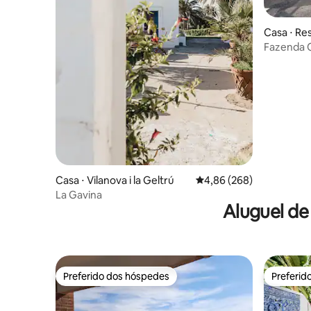
Casa ⋅ Res
blanque , 
Fazenda O
agena
Calblanq
Casa ⋅ Vilanova i la Geltrú
4,86 de uma avaliação m
4,86 (268)
La Gavina
Aluguel de
Preferido dos hóspedes
Preferid
Preferido dos hóspedes
Preferid