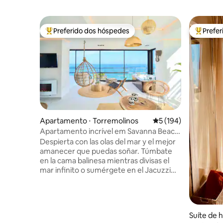
Preferido dos hóspedes
Prefe
Entre os melhores preferidos dos hóspedes
Entre os
Apartamento ⋅ Torremolinos
5 de uma avaliação m
5 (194)
Apartamento incrível em Savanna Beach
com jacuzzi
Despierta con las olas del mar y el mejor
amanecer que puedas soñar. Túmbate
en la cama balinesa mientras divisas el
mar infinito o sumérgete en el Jacuzzi
climatizado mientras te tomas una copa
de cava. El Savanna Beach está pensado
para pasar unas vacaciones relajantes en
un lugar mágico y con encanto. El
Suíte de 
Savanna Beach es un lugar mágico,