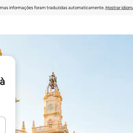
mas informações foram traduzidas automaticamente. 
Mostrar idioma
à
ore-os usando as seta para cima e para baixo do teclado ou tocando e