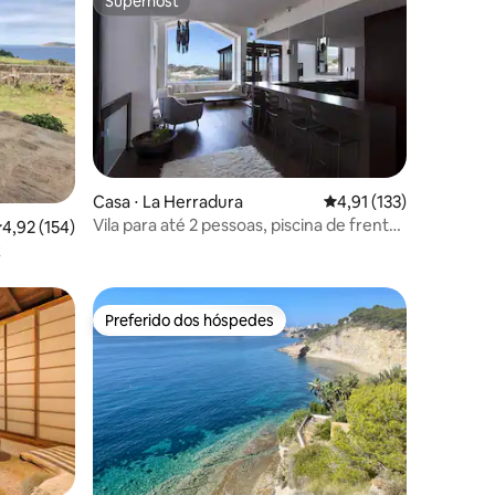
Superhost
Superhost
ções
Casa ⋅ La Herradura
4,91 de uma avaliação 
4,91 (133)
Vila para até 2 pessoas, piscina de frente
,92 de uma avaliação média de 5, 154 avaliações
4,92 (154)
para a água
R
Preferido dos hóspedes
Preferido dos hóspedes