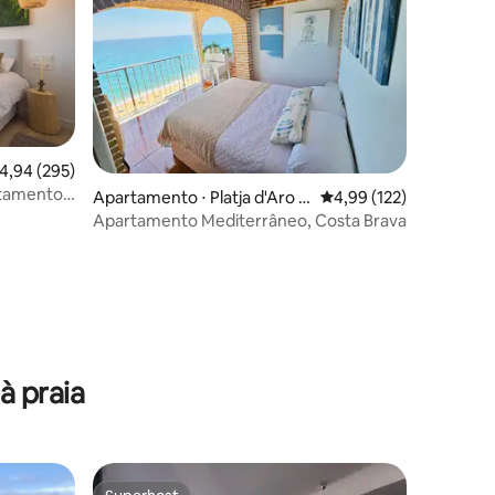
,94 de uma avaliação média de 5, 295 avaliações
4,94 (295)
rtamento
Apartamento ⋅ Platja d'Aro i
4,99 de uma avaliação 
4,99 (122)
S'Agaró
Apartamento Mediterrâneo, Costa Brava
ções
à praia