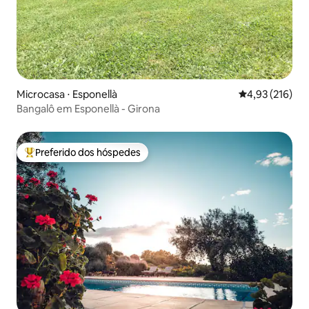
Microcasa ⋅ Esponellà
4,93 de uma av
4,93 (216)
Bangalô em Esponellà - Girona
Preferido dos hóspedes
Entre os melhores preferidos dos hóspedes