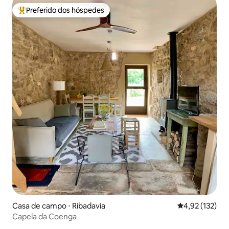
Preferido dos hóspedes
Entre os melhores preferidos dos hóspedes
Casa de campo ⋅ Ribadavia
4,92 de uma av
4,92 (132)
Capela da Coenga