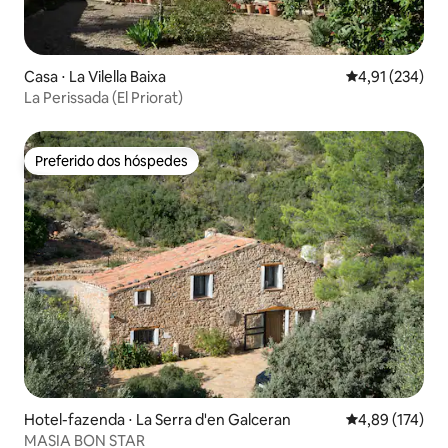
Casa ⋅ La Vilella Baixa
4,91 de uma av
4,91 (234)
La Perissada (El Priorat)
Preferido dos hóspedes
Preferido dos hóspedes
Hotel-fazenda ⋅ La Serra d'en Galceran
4,89 de uma av
4,89 (174)
MASIA BON STAR