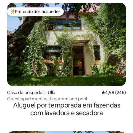
Preferido dos hóspedes
Entre os melhores preferidos dos hóspedes
Casa de hóspedes ⋅ Ullà
4,98 de uma ava
4,98 (246)
Guest apartment with garden and pool.
Aluguel por temporada em fazendas
com lavadora e secadora