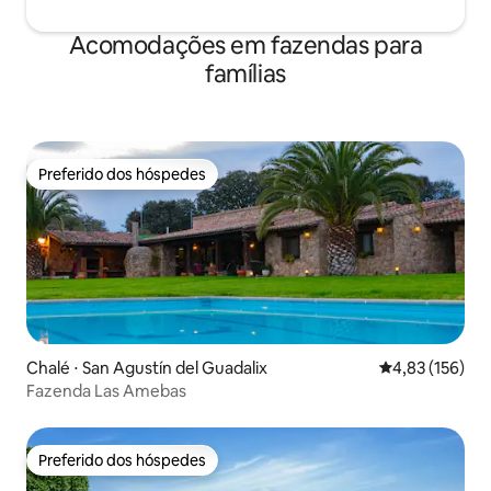
Acomodações em fazendas para
famílias
Preferido dos hóspedes
Preferido dos hóspedes
Chalé ⋅ San Agustín del Guadalix
4,83 de uma av
4,83 (156)
Fazenda Las Amebas
Preferido dos hóspedes
Preferido dos hóspedes