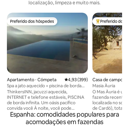
localização, limpeza e muito mais.
Preferido dos hóspedes
Preferido dos 
Preferido dos hóspedes
Entre os melhore
Apartamento ⋅ Cómpeta
4,93 de uma avaliação média de 
4,93 (399)
Casa de campo ⋅ T
Spa a jato aquecido + piscina de borda
Masia Àuria
infinita dupla, 1ThinkersINN
ThinkersINN, jacuzzi aquecida,
O Mas Àuria é um
INTERNET e telefone estáveis, PISCINA
fazenda recentem
de borda infinita. Um oásis pacífico
localizada no sopé
convida você À noite, você pode
de Cardó), totalm
Espanha: comodidades populares para
desfrutar de ótima comida, bebidas e
excelentes vistas
música andaluzas no centro da cidade.
Macizo dels Ports 
acomodações em fazendas
Há 2 estúdios ao lado da fazenda. A
um lugar idílico pa