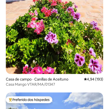
Casa de campo ⋅ Canillas de Aceituno
4,94 de uma av
4,94 (193)
Casa Mango VTAR/MA/01347
Preferido dos hóspedes
Entre os melhores preferidos dos hóspedes