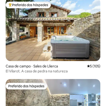
Preferido dos hóspedes
Entre os melhores preferidos dos hóspedes
Casa de campo ⋅ Sales de Llierca
5 de uma av
5 (105)
El Vilarot. A casa de pedra na natureza
Preferido dos hóspedes
Preferido dos hóspedes