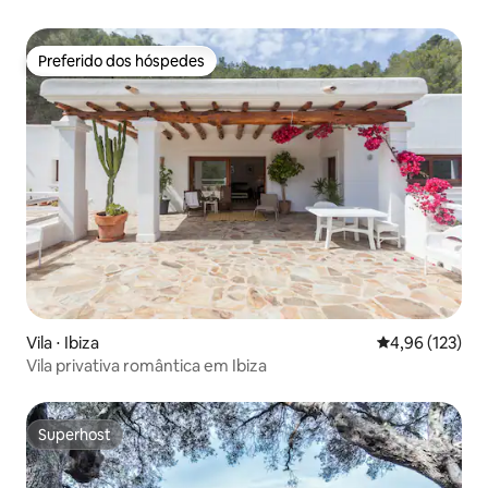
Preferido dos hóspedes
Preferido dos hóspedes
Vila ⋅ Ibiza
4,96 de uma av
4,96 (123)
Vila privativa romântica em Ibiza
Superhost
Superhost