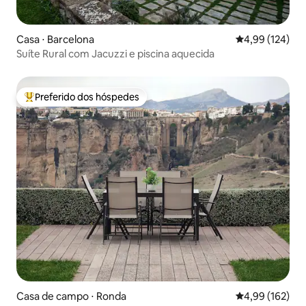
Casa ⋅ Barcelona
4,99 de uma av
4,99 (124)
Suíte Rural com Jacuzzi e piscina aquecida
Preferido dos hóspedes
Entre os melhores preferidos dos hóspedes
Casa de campo ⋅ Ronda
4,99 de uma av
4,99 (162)