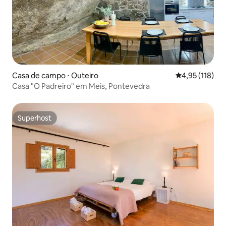
Casa de campo ⋅ Outeiro
4,95 de uma av
4,95 (118)
Casa "O Padreiro" em Meis, Pontevedra
Superhost
Superhost