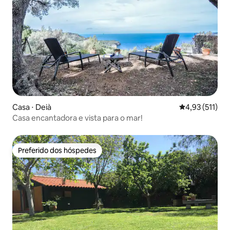
Casa ⋅ Deià
4,93 de uma av
4,93 (511)
Casa encantadora e vista para o mar!
Preferido dos hóspedes
Preferido dos hóspedes