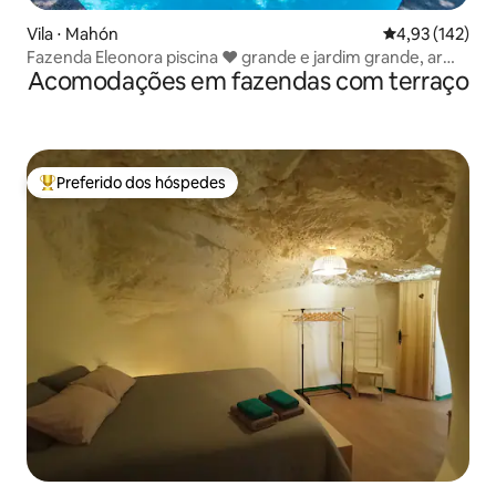
Vila ⋅ Mahón
4,93 de uma av
4,93 (142)
Fazenda Eleonora piscina ❤ grande e jardim grande, ar
Acomodações em fazendas com terraço
condicionado, Sonos ♫
Preferido dos hóspedes
Entre os melhores preferidos dos hóspedes