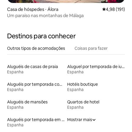
Casa de hóspedes ⋅ Álora
4,98 de uma av
4,98 (191)
Um paraíso nas montanhas de Málaga
Destinos para conhecer
Outros tipos de acomodações
Coisas para fazer
Aluguéis de casas de praia
Aluguel por temporada de iurtas
Espanha
Espanha
Aluguéis por temporada com café da manhã
Hotéis boutique
Espanha
Espanha
Aluguéis de mansões
Quartos de hotel
Espanha
Espanha
Aluguéis por temporada em albergue
Mostrar mais
Espanha