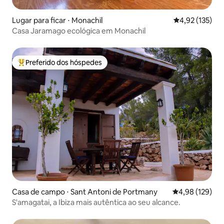
Lugar para ficar ⋅ Monachil
4,92 de uma av
4,92 (135)
Casa Jaramago ecológica em Monachil
Preferido dos hóspedes
Entre os melhores preferidos dos hóspedes
Casa de campo ⋅ Sant Antoni de Portmany
4,98 de uma av
4,98 (129)
S'amagatai, a Ibiza mais autêntica ao seu alcance.