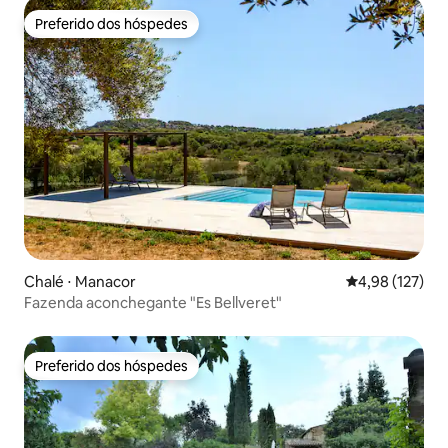
Preferido dos hóspedes
Preferido dos hóspedes
Chalé ⋅ Manacor
4,98 de uma av
4,98 (127)
Fazenda aconchegante "Es Bellveret"
Preferido dos hóspedes
Preferido dos hóspedes