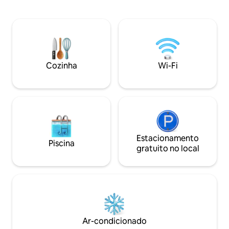
piscina é privativa e pertence apenas à
de longas caminhad
casa. O quarto (cama de 2m de
imensa fazenda de 
comprimento), chuveiro de floresta
O Mas de Àuria é 
tropical, ar-condicionado, SmartTV,
ecossustentável 
terraço envidraçado, cozinha compacta,
rústica requintad
churrasqueira a gás Weber A casa é
para você se senti
tranquila e privada, bem na beira do
por alguns dias in
Cozinha
Wi-Fi
centro em uma estrada de asfalto, com
uma piscina privat
estacionamento gratuito
Estacionamento
Piscina
gratuito no local
Ar-condicionado