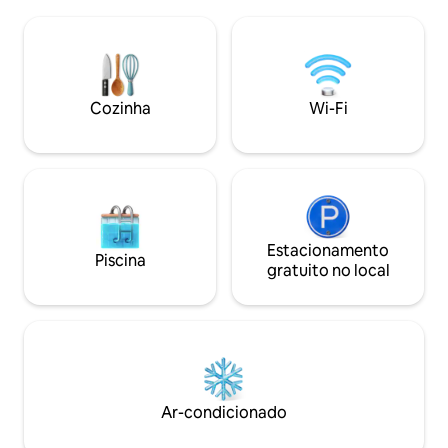
banheiro privativo a poucos passos de
ar livre. A piscin
distância. A cozinha em plano aberto e a
pode ser apreciad
área de estar se abrem diretamente
inverno, e é prote
para espaços ao ar livre, incluindo uma
a segurança de seu
área de churrasco, um terraço de jantar
tranquilidade.
e um confortável lounge chill-out.
Cozinha
Wi-Fi
Estacionamento
Piscina
gratuito no local
Ar-condicionado