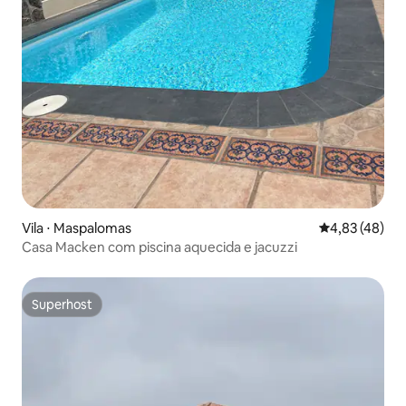
Vila ⋅ Maspalomas
4,83 de uma a
4,83 (48)
Casa Macken com piscina aquecida e jacuzzi
Superhost
Superhost