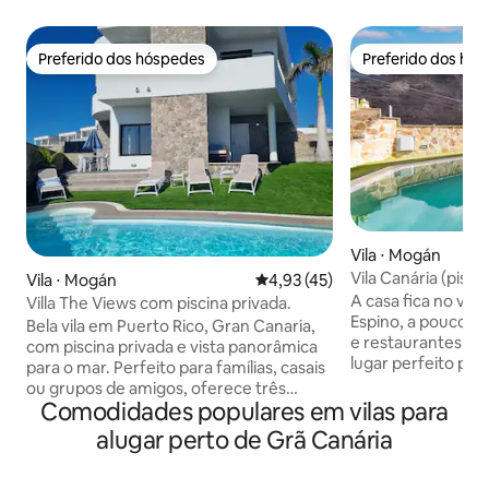
Preferido dos hóspedes
Preferido dos hó
Preferido dos hóspedes
Preferido dos hó
Vila ⋅ Mogán
Vila Canária (pisci
Vila ⋅ Mogán
4,93 de uma avaliação média de
4,93 (45)
estacionamento)
A casa fica no val
Villa The Views com piscina privada.
Espino, a poucos q
Bela vila em Puerto Rico, Gran Canaria,
e restaurantes de
com piscina privada e vista panorâmica
lugar perfeito par
para o mar. Perfeito para famílias, casais
pedalar e caminha
ou grupos de amigos, oferece três
natureza de Gran 
Comodidades populares em vilas para
quartos — cada um com seu próprio
remotamente em
terraço para desfrutar do nascer ou pôr
alugar perto de Grã Canária
tranquilo. Você po
do sol. Dois quartos incluem banheiros
ensolarado de Sou
privativos, enquanto o terceiro tem um
durante todo o ano