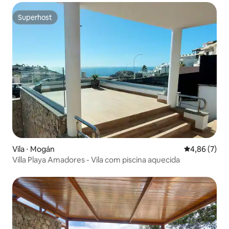
Superhost
Superhost
Vila ⋅ Mogán
4,86 de uma 
4,86 (7)
Villa Playa Amadores - Vila com piscina aquecida