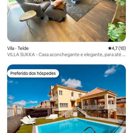
Vila ⋅ Telde
4,7 de uma a
4,7 (10)
VILLA SUKKA - Casa aconchegante e elegante, para até 8
pessoas.
Preferido dos hóspedes
Preferido dos hóspedes