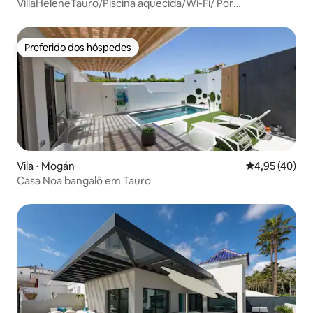
VillaHeleneTauro/Piscina aquecida/Wi-Fi/ Por
Kalmacanaria
Preferido dos hóspedes
Preferido dos hóspedes
Vila ⋅ Mogán
4,95 de uma a
4,95 (40)
Casa Noa bangalô em Tauro