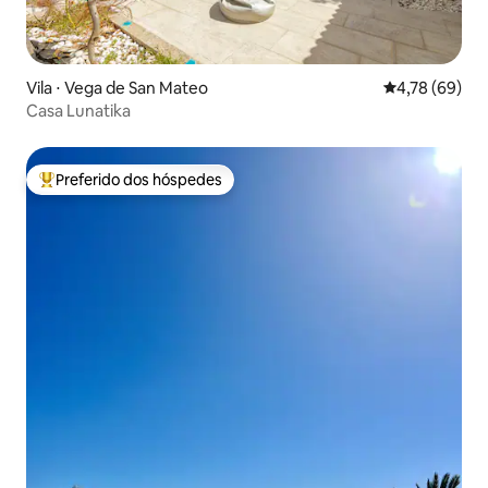
Vila ⋅ Vega de San Mateo
4,78 de uma a
4,78 (69)
Casa Lunatika
Preferido dos hóspedes
Entre os melhores preferidos dos hóspedes