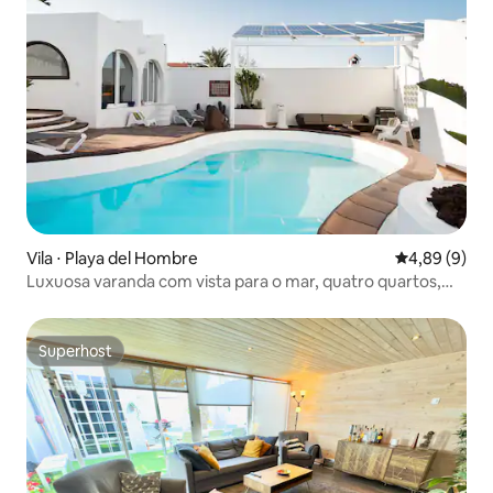
Vila ⋅ Playa del Hombre
4,89 de uma 
4,89 (9)
Luxuosa varanda com vista para o mar, quatro quartos,
Wi-Fi grátis
Superhost
Superhost