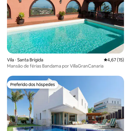
Vila ⋅ Santa Brígida
4,67 de uma a
4,67 (15)
Mansão de férias Bandama por VillaGranCanaria
Preferido dos hóspedes
Preferido dos hóspedes