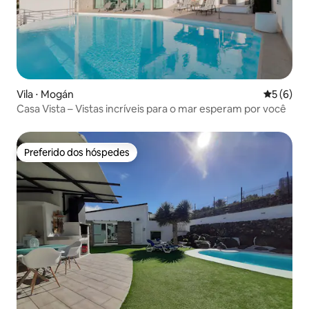
Vila ⋅ Mogán
5 de uma 
5 (6)
Casa Vista – Vistas incríveis para o mar esperam por você
Preferido dos hóspedes
Preferido dos hóspedes