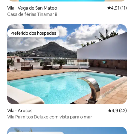
Vila ⋅ Vega de San Mateo
4,91 de uma a
4,91 (11)
Casa de férias Tinamar ii
Preferido dos hóspedes
Preferido dos hóspedes
Vila ⋅ Arucas
4,9 de uma a
4,9 (42)
Vila Palmitos Deluxe com vista para o mar