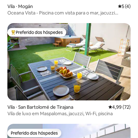
Vila ⋅ Mogán
5 de uma 
5 (4)
Oceana Vista - Piscina com vista para o mar, jacuzzi
Amadores Villa
Preferido dos hóspedes
Entre os melhores preferidos dos hóspedes
Vila ⋅ San Bartolomé de Tirajana
4,99 de uma a
4,99 (72)
Vila de luxo em Maspalomas, jacuzzi, Wi-Fi, piscina
Preferido dos hóspedes
Preferido dos hóspedes