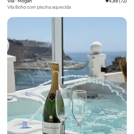
Vila ⋅ Mogán
4,88 de uma a
4,88 (72)
Vila Boho com piscina aquecida