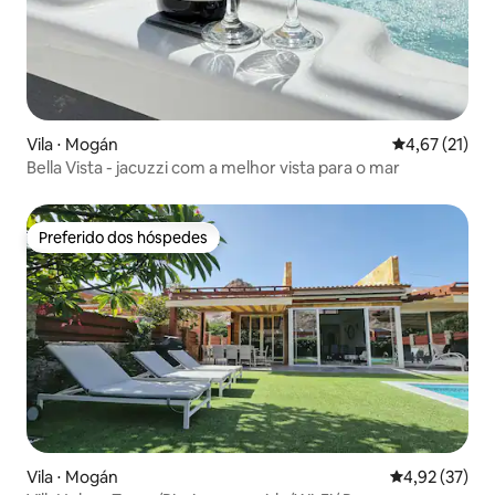
Vila ⋅ Mogán
4,67 de uma a
4,67 (21)
Bella Vista - jacuzzi com a melhor vista para o mar
Preferido dos hóspedes
Preferido dos hóspedes
Vila ⋅ Mogán
4,92 de uma a
4,92 (37)