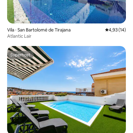
Vila ⋅ San Bartolomé de Tirajana
4,93 de uma a
4,93 (14)
Atlantic Lair
Superhost
Superhost