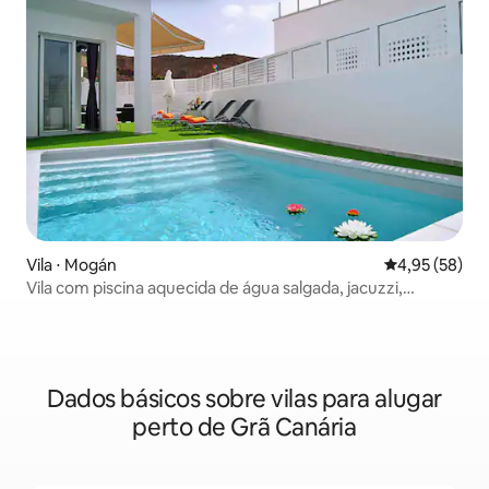
Vila ⋅ Mogán
4,95 de uma a
4,95 (58)
Vila com piscina aquecida de água salgada, jacuzzi,
churrasqueira e sala de jogos
Dados básicos sobre vilas para alugar
perto de Grã Canária