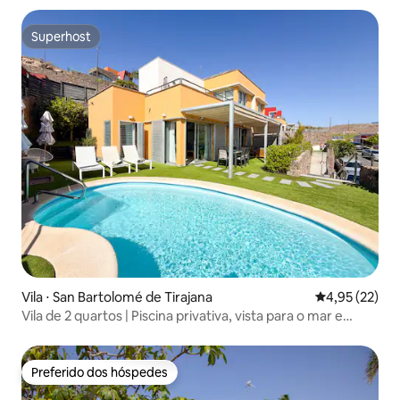
Superhost
Superhost
Vila ⋅ San Bartolomé de Tirajana
4,95 de uma a
4,95 (22)
Vila de 2 quartos | Piscina privativa, vista para o mar e
privacidade
Preferido dos hóspedes
Preferido dos hóspedes