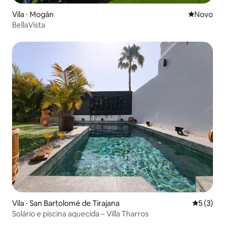
Vila ⋅ Mogán
Novo lugar
Novo
BellaVista
Vila ⋅ San Bartolomé de Tirajana
5 de uma 
5 (3)
Solário e piscina aquecida – Villa Tharros