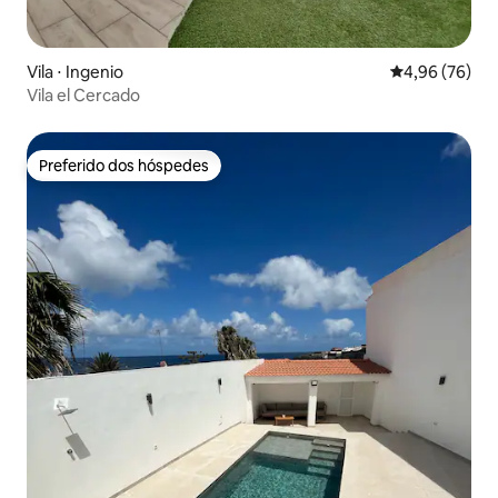
Vila ⋅ Ingenio
4,96 de uma a
4,96 (76)
Vila el Cercado
Preferido dos hóspedes
Preferido dos hóspedes