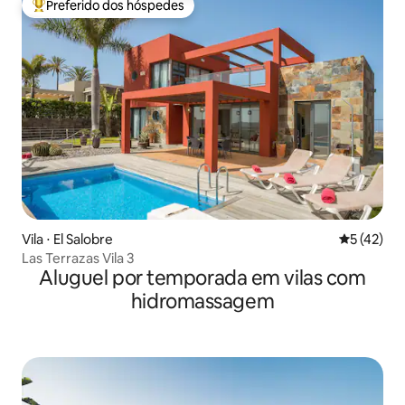
Preferido dos hóspedes
Entre os melhores preferidos dos hóspedes
Vila ⋅ El Salobre
5 de uma a
5 (42)
Las Terrazas Vila 3
Aluguel por temporada em vilas com
hidromassagem