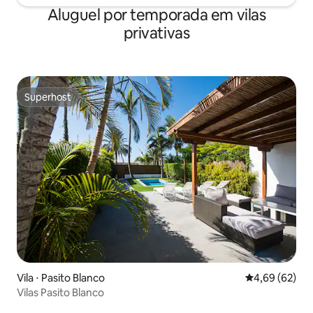
Aluguel por temporada em vilas
privativas
Superhost
Superhost
Vila ⋅ Pasito Blanco
4,69 de uma a
4,69 (62)
Vilas Pasito Blanco