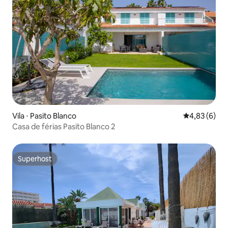
Vila ⋅ Pasito Blanco
4,83 de uma 
4,83 (6)
Casa de férias Pasito Blanco 2
Superhost
Superhost