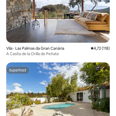
Vila ⋅ Las Palmas da Gran Canária
4,72 de uma av
4,72 (118)
A Casita de la Orilla de Peñate
Superhost
Superhost