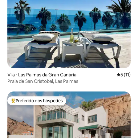
Vila ⋅ Las Palmas da Gran Canária
5 de uma a
5 (11)
Praia de San Cristobal, Las Palmas
Preferido dos hóspedes
Entre os melhores preferidos dos hóspedes