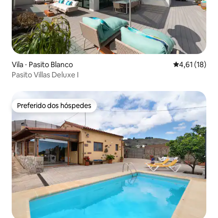
Vila ⋅ Pasito Blanco
4,61 de uma a
4,61 (18)
Pasito Villas Deluxe I
Preferido dos hóspedes
Preferido dos hóspedes