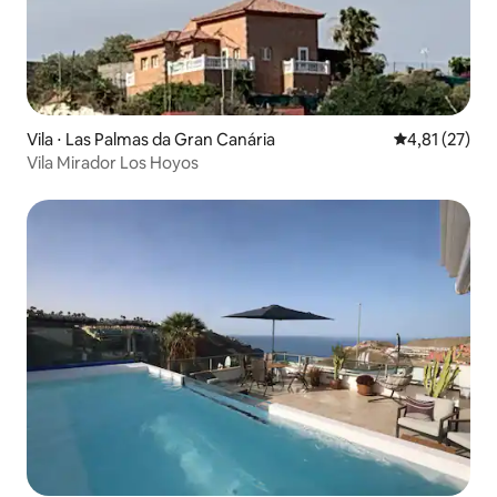
Vila ⋅ Las Palmas da Gran Canária
4,81 de uma a
4,81 (27)
Vila Mirador Los Hoyos