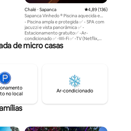
 roupa com
moda até
Chalé ⋅ Sapanca
4,89 de uma avaliação 
4,89 (136)
Sapanca Vinhedo ® Piscina aquecida e
 gratuito
banheira de hidromassagem
- Piscina ampla e protegida ✅ - SPA com
jacuzzi e vista panorâmica ✅ -
Estacionamento gratuito✅ -Ar-
condicionado ✅️ -Wi-Fi ✅ -TV (Netflix,
ada de micro casas
Disney)✅️ -Rede✅️ - Amplo jardim ✅️ -
(Toda a casa, incluindo o jardim, pertence
aos nossos hóspedes)✅ -Churrasqueira
+ Fogueira ✅ - Cozinha equipada ✅ -A 2
km do centro e da praia ✅ -Adequado
para crianças ✅️ -Nosso serviço de piscina
aquecida não está ativo entre 1º de junho
e 15 de setembro.✅️ (NÃO SÃO ACEITOS
ionamento
GRUPOS DE AMIGOS HOMENS)✅️
Ar-condicionado
to no local
amílias