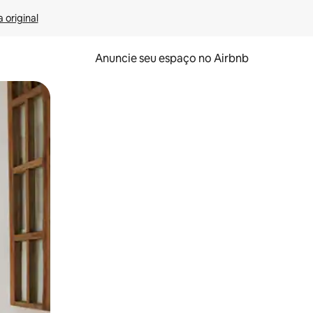
 original
Anuncie seu espaço no Airbnb
 deslizando o dedo na tela.