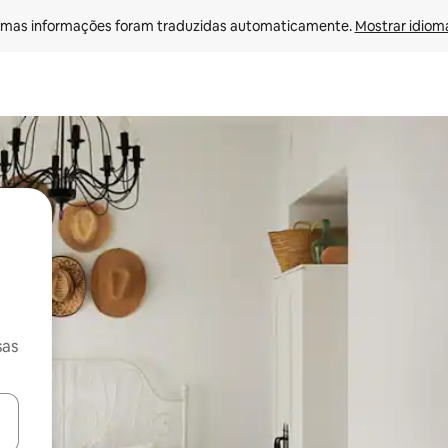
mas informações foram traduzidas automaticamente. 
Mostrar idioma
sas
ore-os usando as seta para cima e para baixo do teclado ou tocando e