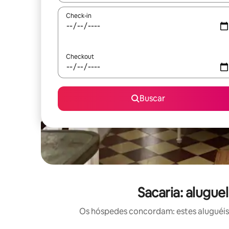
Check-in
Checkout
Buscar
Sacaria: alugu
Os hóspedes concordam: estes aluguéis 