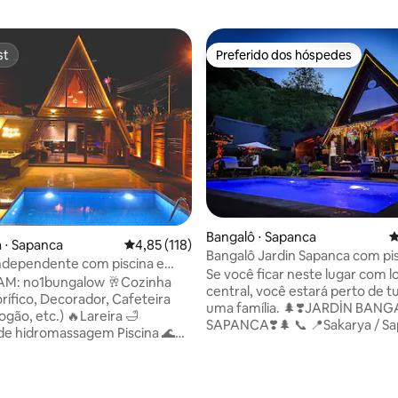
st
Preferido dos hóspedes
st
Preferido dos hóspedes
Bangalô ⋅ Sapanca
4
 ⋅ Sapanca
4,85 de uma avaliação média de 5, 118 avalia
4,85 (118)
Bangalô Jardin Sapanca com pi
ndependente com piscina e
aquecida e jacuzzi VIP -1-
Se você ficar neste lugar com l
m Sapanca Nº 1
no1bungalow 🥂Cozinha
central, você estará perto de 
orífico, Decorador, Cafeteira
uma família. 🌲❣️JARDİN BAN
Fogão, etc.) 🔥Lareira 🛁
SAPANCA❣️🌲 📞 📍Sakarya / Sapanca
de hidromassagem Piscina 🌊
Bangalô com vista para🏞 a nat
iscina infantil 🌾Camellia 📶Wi-
Fogueira 🏊‍♀️The Pool 🛁Jacuzz
Netflix 🍖Churrasco ❄️Ar-
quente 🍳 Cozinha e todos os 
nado 🚗Estacionamento 🌼
édia de 5, 105 avaliações
equipamentos 🍷 Lava-louças 