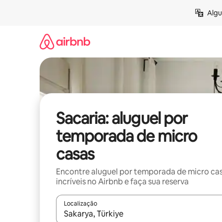
Pular
Algu
para
o
conteúdo
Sacaria: aluguel por
temporada de micro
casas
Encontre aluguel por temporada de micro ca
incríveis no Airbnb e faça sua reserva
Localização
Quando os resultados estiverem disponíveis, expl