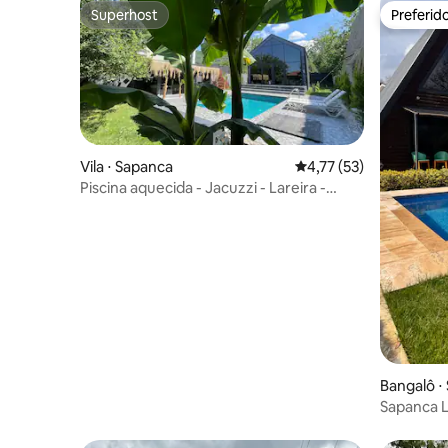
Superhost
Preferid
Superhost
Preferid
Vila ⋅ Sapanca
4,77 de uma avaliação 
4,77 (53)
Piscina aquecida - Jacuzzi - Lareira -
Sistema de cinema
Bangalô ⋅
Sapanca Li