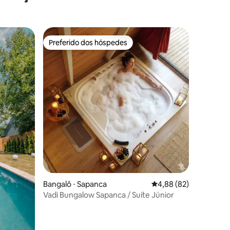
Preferido dos hóspedes
Preferido dos hóspedes
Bangalô ⋅ Sapanca
4,88 de uma avaliação
4,88 (82)
Vadi Bungalow Sapanca / Suíte Júnior