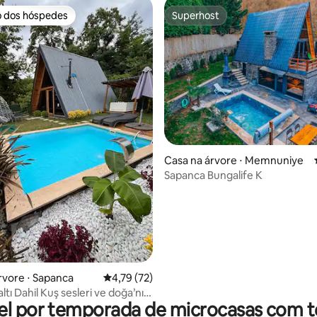
o dos hóspedes
Superhost
o dos hóspedes
Superhost
Casa na árvore ⋅ Memnuniye
Sapanca Bungalife K
média de 5, 67 avaliações
rvore ⋅ Sapanca
4,79 de uma avaliação média de 5, 72 avalia
4,79 (72)
tı Dahil Kuş sesleri ve doğa’nın
el por temporada de microcasas com t