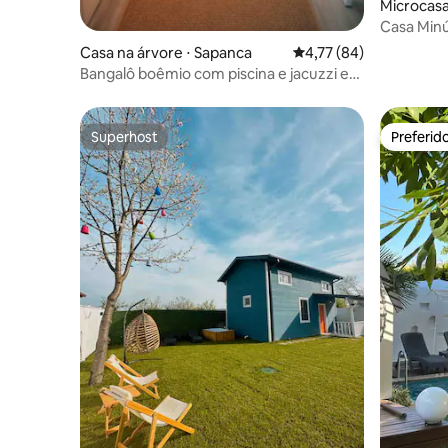
Microcasa
Casa Minú
Pássaros 
Casa na árvore ⋅ Sapanca
4,77 de uma avaliação 
4,77 (84)
Bangalô boêmio com piscina e jacuzzi em
Sapanca
Superhost
Preferid
Superhost
Preferid