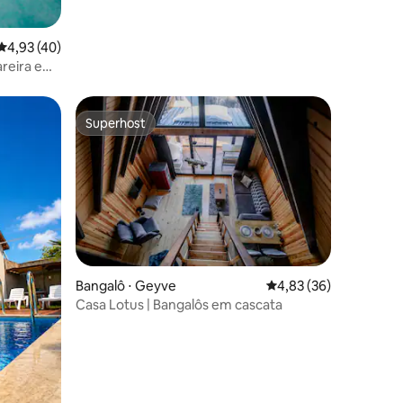
ções
4,93 de uma avaliação média de 5, 40 avaliações
4,93 (40)
lareira em
Superhost
os hóspedes
Superhost
Bangalô ⋅ Geyve
4,83 de uma avaliação
4,83 (36)
Casa Lotus | Bangalôs em cascata