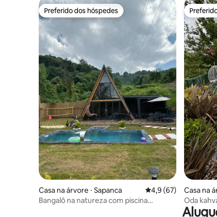
Preferido dos hóspedes
Preferid
Preferido dos hóspedes
Preferid
Casa na árvore ⋅ Sapanca
4,9 de uma avaliação 
4,9 (67)
Casa na á
Bangalô na natureza com piscina
Oda kahval
Alugu
aquecida
Kalbi