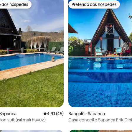
o dos hóspedes
Preferido dos hóspedes
o dos hóspedes
Preferido dos hóspedes
média de 5, 53 avaliações
 Sapanca
4,91 de uma avaliação média de 5, 45 avalia
4,91 (45)
Bangalô ⋅ Sapanca
on suit (ısıtmalı havuz)
Casa conceito Sapanca Erik Dibi