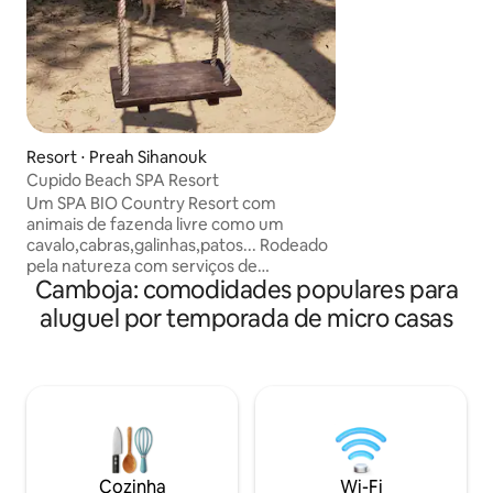
em um lugar tranqu
que você vai expe
em um lugar mesm
fazer sua própria 
roupas e conhecer
de Peaksneng. As pessoas de
Peaksneng recebe
você viverá uma e
Resort ⋅ Preah Sihanouk
inesquecível.
Cupido Beach SPA Resort
Um SPA BIO Country Resort com
animais de fazenda livre como um
cavalo,cabras,galinhas,patos... Rodeado
pela natureza com serviços de
Camboja: comodidades populares para
SPA,massagens, zona de fitness,um
ginásio profissional com vista para o mar,
aluguel por temporada de micro casas
bicicletas gordas, conjuntos de
mergulho com snorkel e outras coisas
desportivas de praia incluídas Todos os
bangalôs são praia frontal com
geladeira,cozinha, filtro de água atual,
caixa de segurança, banheiro privativo
cauda com chuveiro quente Um
restaurante italiano com ingredientes
Cozinha
Wi-Fi