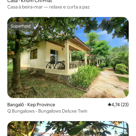
Casa ⋅ Khum Chi Phat
Casa à beira-mar — relaxe e curta a paz
Superhost
Superhost
Bangalô ⋅ Kep Province
4,74 de uma a
4,74 (23)
Q Bungalows - Bungalows Deluxe Twin