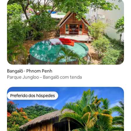
Bangalô ⋅ Phnom Penh
Parque Jungloo – Bangalô com tenda
Preferido dos hóspedes
Preferido dos hóspedes