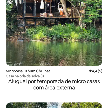
Microcasa ⋅ Khum Chi Phat
4,4 de uma 
4,4 (5)
Casa na orla da selva (I)
Aluguel por temporada de micro casas
com área externa