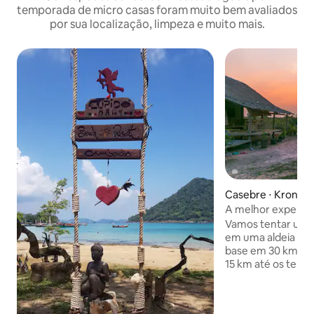
temporada de micro casas foram muito bem avaliados
por sua localização, limpeza e muito mais.
Casebre ⋅ Krong 
A melhor experiên
Camboja
Vamos tentar uma 
em uma aldeia típ
base em 30 km ao 
15 km até os temp
construí esta típ
minha família. Ele
visitantes tenham