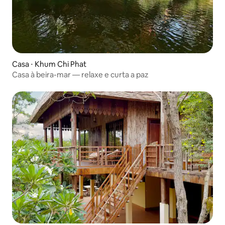
Casa ⋅ Khum Chi Phat
Casa à beira-mar — relaxe e curta a paz