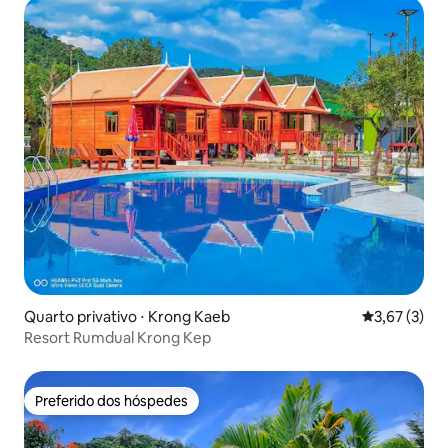
Quarto privativo ⋅ Krong Kaeb
3,67 de uma 
3,67 (3)
Resort Rumdual Krong Kep
Preferido dos hóspedes
Preferido dos hóspedes