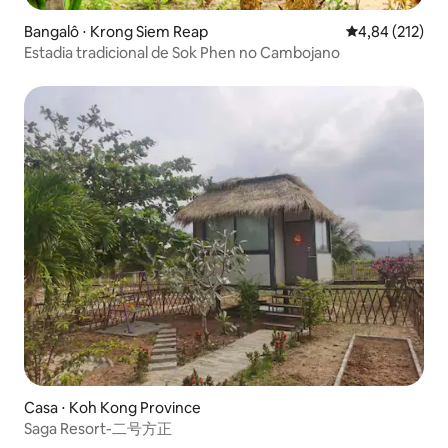
Bangalô ⋅ Krong Siem Reap
4,84 de uma av
4,84 (212)
Estadia tradicional de Sok Phen no Cambojano
Casa ⋅ Koh Kong Province
Saga Resort-二号方正