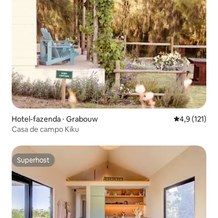
Hotel-fazenda ⋅ Grabouw
4,9 de uma av
4,9 (121)
Casa de campo Kiku
Superhost
Superhost