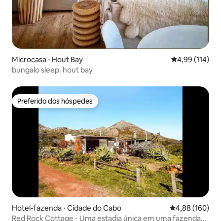
Microcasa ⋅ Hout Bay
4,99 de uma av
4,99 (114)
bungalo sleep. hout bay
Preferido dos hóspedes
Preferido dos hóspedes
Hotel-fazenda ⋅ Cidade do Cabo
4,88 de uma av
4,88 (160)
Red Rock Cottage - Uma estadia única em uma fazenda