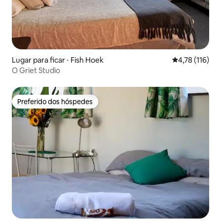
Lugar para ficar ⋅ Fish Hoek
4,78 de uma av
4,78 (116)
O Griet Studio
Preferido dos hóspedes
Preferido dos hóspedes