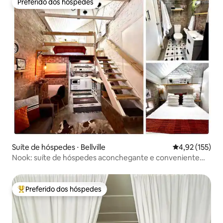
Preferido dos hóspedes
Preferido dos hóspedes
Suíte de hóspedes ⋅ Bellville
4,92 de uma av
4,92 (155)
Nook: suíte de hóspedes aconchegante e conveniente
perto de Tygervalley
Preferido dos hóspedes
Entre os melhores preferidos dos hóspedes