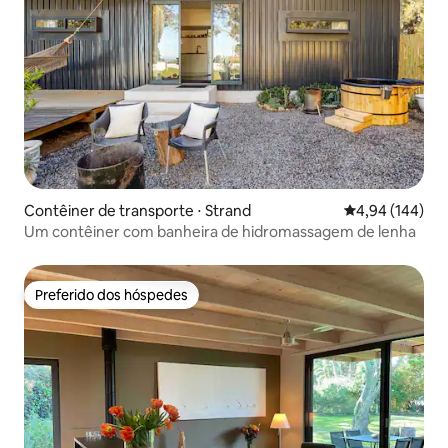
Contêiner de transporte ⋅ Strand
4,94 de uma av
4,94 (144)
Um contêiner com banheira de hidromassagem de lenha
Preferido dos hóspedes
Preferido dos hóspedes