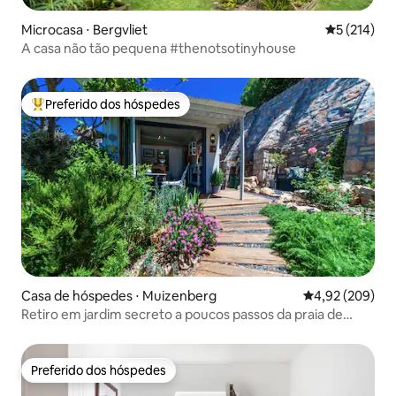
Microcasa ⋅ Bergvliet
5 de uma av
5 (214)
A casa não tão pequena #thenotsotinyhouse
Preferido dos hóspedes
Entre os melhores preferidos dos hóspedes
Casa de hóspedes ⋅ Muizenberg
4,92 de uma ava
4,92 (209)
Retiro em jardim secreto a poucos passos da praia de
Muizenberg
Preferido dos hóspedes
Preferido dos hóspedes