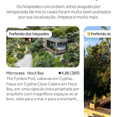
Os hóspedes concordam: estes aluguéis por
temporada de micro casas foram muito bem avaliados
por sua localização, limpeza e muito mais.
Preferido dos hóspedes
Preferido dos 
Preferido dos hóspedes
Entre os melhore
Microcasa ⋅ Hout Bay
4,86 de uma avaliação média de 5
4,86 (289)
The Fynbos Pod, cabanas em Cyphia
Close, Hout Bay
Fique em Cyphia Close Cabins em Hout
Bay, em uma cápsula única projetada por
arquiteto com magníficos espaços ao ar
livre, vista para o mar e para a montanha,
cercado por praias, dunas de areia,
montanhas e fynbos, enquanto ainda
está perto da cidade e do CBD Com uma