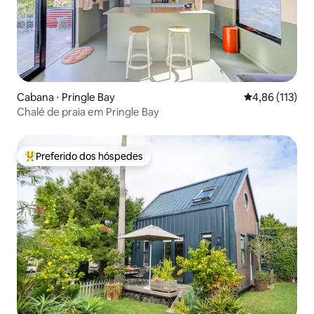
Cabana ⋅ Pringle Bay
4,86 de uma av
4,86 (113)
Chalé de praia em Pringle Bay
Preferido dos hóspedes
Entre os melhores preferidos dos hóspedes