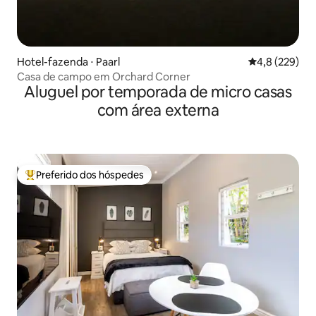
Hotel-fazenda ⋅ Paarl
4,8 de uma av
4,8 (229)
Casa de campo em Orchard Corner
Aluguel por temporada de micro casas
com área externa
Preferido dos hóspedes
Entre os melhores preferidos dos hóspedes