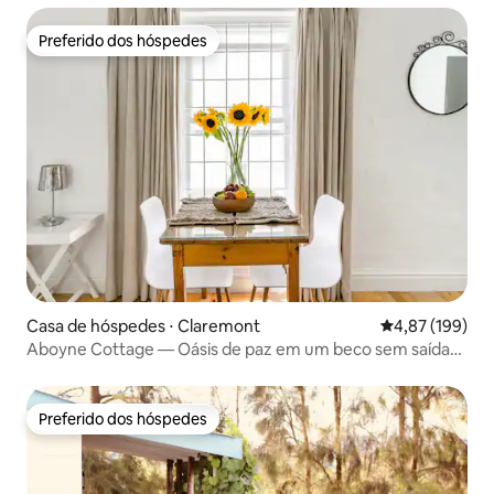
Preferido dos hóspedes
Preferido dos hóspedes
Casa de hóspedes ⋅ Claremont
4,87 de uma av
4,87 (199)
Aboyne Cottage — Oásis de paz em um beco sem saída
tranquilo
Preferido dos hóspedes
Preferido dos hóspedes