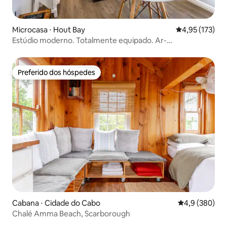
Microcasa ⋅ Hout Bay
4,95 de uma av
4,95 (173)
Estúdio moderno. Totalmente equipado. Ar-
condicionado. Praia a 2 km.
Preferido dos hóspedes
Preferido dos hóspedes
Cabana ⋅ Cidade do Cabo
4,9 de uma av
4,9 (380)
Chalé Amma Beach, Scarborough