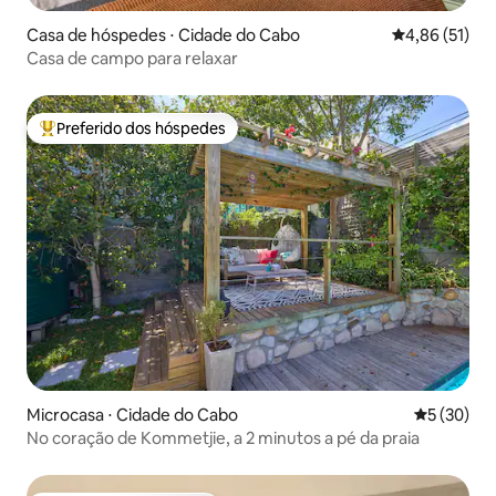
Casa de hóspedes ⋅ Cidade do Cabo
4,86 de uma a
4,86 (51)
Casa de campo para relaxar
Preferido dos hóspedes
Entre os melhores preferidos dos hóspedes
Microcasa ⋅ Cidade do Cabo
5 de uma a
5 (30)
No coração de Kommetjie, a 2 minutos a pé da praia