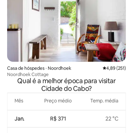
Casa de hóspedes ⋅ Noordhoek
4,89 de uma av
4,89 (251)
Noordhoek Cottage
Qual é a melhor época para visitar
Cidade do Cabo?
Mês
Preço médio
Temp. média
Jan.
R$ 371
22 °C