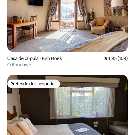
Casa de cúpula ⋅ Fish Hoek
4,95 de uma av
4,95 (109)
O Rondawel
Preferido dos hóspedes
Preferido dos hóspedes