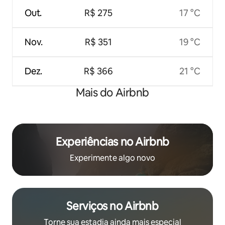
Out.
R$ 275
17 °C
Nov.
R$ 351
19 °C
Dez.
R$ 366
21 °C
Mais do Airbnb
Experiências no Airbnb
Experimente algo novo
Serviços no Airbnb
Torne sua estadia ainda mais especial