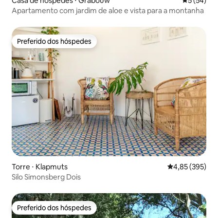
Casa de hóspedes ⋅ Grabouw
5 de uma a
5 (54)
Apartamento com jardim de aloe e vista para a montanha
Preferido dos hóspedes
Preferido dos hóspedes
Torre ⋅ Klapmuts
4,85 de uma av
4,85 (395)
Silo Simonsberg Dois
Preferido dos hóspedes
Preferido dos hóspedes