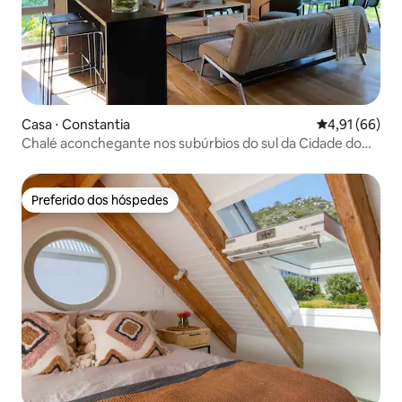
Casa ⋅ Constantia
4,91 de uma a
4,91 (66)
Chalé aconchegante nos subúrbios do sul da Cidade do
Cabo
Preferido dos hóspedes
Preferido dos hóspedes