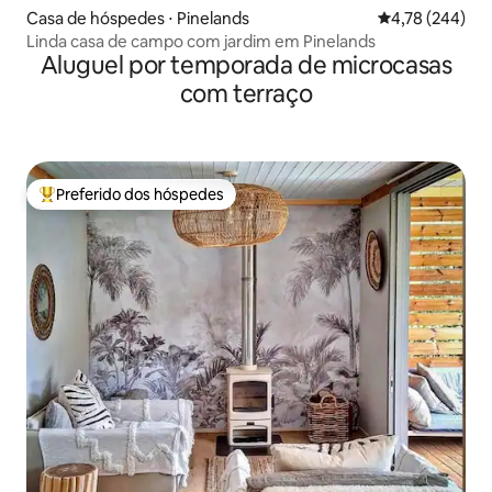
Casa de hóspedes ⋅ Pinelands
4,78 de uma av
4,78 (244)
Linda casa de campo com jardim em Pinelands
Aluguel por temporada de microcasas
com terraço
Preferido dos hóspedes
Entre os melhores preferidos dos hóspedes