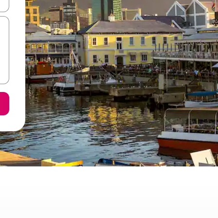
ore-os usando as seta para cima e para baixo do teclado ou tocando e