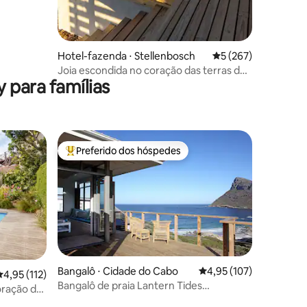
Hotel-fazenda ⋅ Stellenbosch
5 de uma avaliação 
5 (267)
Joia escondida no coração das terras dos
 para famílias
vinhos.
Preferido dos hóspedes
Entre os melhores preferidos dos hóspedes
Bangalô ⋅ Cidade do Cabo
4,95 de uma avaliação 
4,95 (107)
,95 de uma avaliação média de 5, 112 avaliações
4,95 (112)
Bangalô de praia Lantern Tides
oração de
ções
Smitswinkel Bay