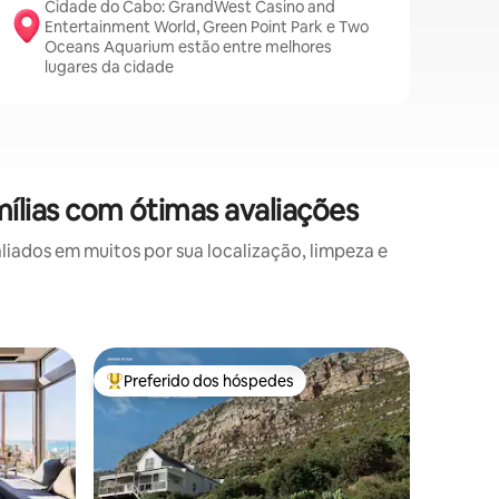
Cidade do Cabo: GrandWest Casino and
Entertainment World, Green Point Park e Two
Oceans Aquarium estão entre melhores
lugares da cidade
lias com ótimas avaliações
ados em muitos por sua localização, limpeza e
Apartame
Preferido dos hóspedes
Prefe
os hóspedes
Entre os melhores preferidos dos hóspedes
Entre o
Admire a
apartame
Um refúgi
Beach
indivídu
serão ve
Ezulwini 