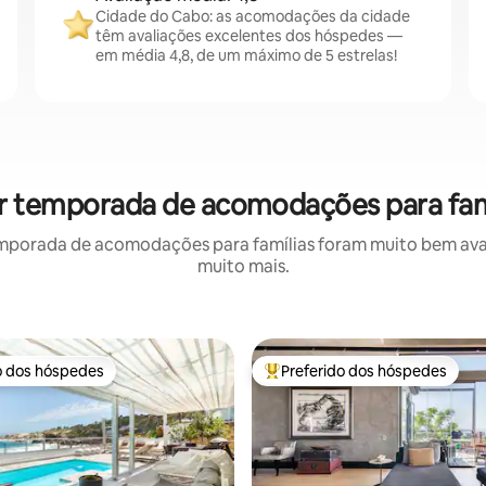
Cidade do Cabo: as acomodações da cidade
têm avaliações excelentes dos hóspedes —
em média 4,8, de um máximo de 5 estrelas!
or temporada de acomodações para famí
mporada de acomodações para famílias foram muito bem avali
muito mais.
o dos hóspedes
Preferido dos hóspedes
o dos hóspedes
Entre os melhores preferidos d