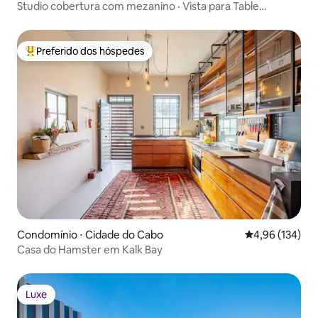
Studio cobertura com mezanino · Vista para Table
Mountain
Preferido dos hóspedes
Entre os melhores preferidos dos hóspedes
Condomínio ⋅ Cidade do Cabo
4,96 de uma av
4,96 (134)
Casa do Hamster em Kalk Bay
Luxe
Luxe