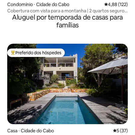
Condomínio ⋅ Cidade do Cabo
4,88 de uma av
4,88 (122)
Cobertura com vista para a montanha | 2 quartos seguros,
Aluguel por temporada de casas para
vistas e piscina
famílias
Preferido dos hóspedes
Entre os melhores preferidos dos hóspedes
Casa ⋅ Cidade do Cabo
5 de uma a
5 (37)