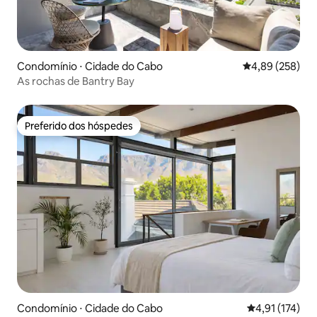
Condomínio ⋅ Cidade do Cabo
4,89 de uma ava
4,89 (258)
As rochas de Bantry Bay
Preferido dos hóspedes
Preferido dos hóspedes
Condomínio ⋅ Cidade do Cabo
4,91 de uma av
4,91 (174)