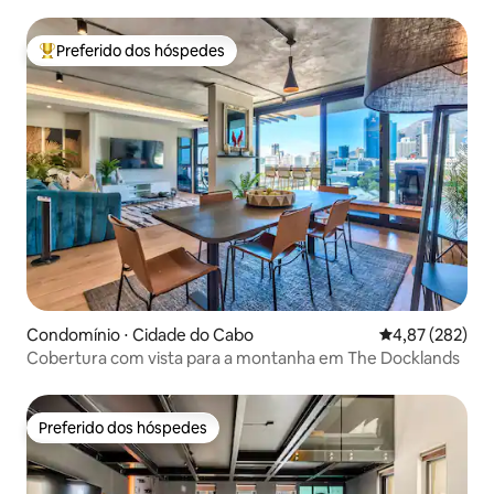
Preferido dos hóspedes
Entre os melhores preferidos dos hóspedes
Condomínio ⋅ Cidade do Cabo
4,87 de uma av
4,87 (282)
Cobertura com vista para a montanha em The Docklands
Preferido dos hóspedes
Preferido dos hóspedes