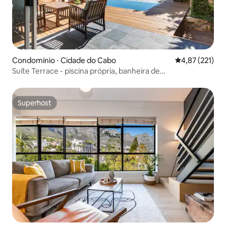
Condomínio ⋅ Cidade do Cabo
4,87 de uma av
4,87 (221)
Suíte Terrace - piscina própria, banheira de
hidromassagem, lareira
Superhost
Superhost