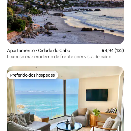
Apartamento ⋅ Cidade do Cabo
4,94 de uma av
4,94 (132)
Luxuoso mar moderno de frente com vista de cair o
queixo
Preferido dos hóspedes
Preferido dos hóspedes