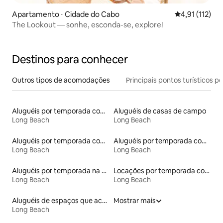
Apartamento ⋅ Cidade do Cabo
4,91 de uma av
4,91 (112)
The Lookout — sonhe, esconda-se, explore!
Destinos para conhecer
Outros tipos de acomodações
Principais pontos turísticos po
Aluguéis por temporada com suítes privativas
Aluguéis de casas de campo
Long Beach
Long Beach
Aluguéis por temporada com banheira de hidromassagem
Aluguéis por temporada com acesso à praia
Long Beach
Long Beach
Aluguéis por temporada na orla
Locações por temporada com piscina
Long Beach
Long Beach
Aluguéis de espaços que aceitam animais de estimação
Mostrar mais
Long Beach