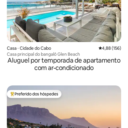
Casa ⋅ Cidade do Cabo
4,88 de uma av
4,88 (156)
Casa principal do bangalô Glen Beach
Aluguel por temporada de apartamento
com ar-condicionado
Preferido dos hóspedes
Entre os melhores preferidos dos hóspedes