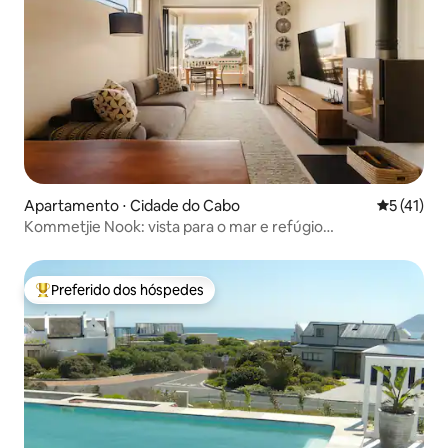
Apartamento ⋅ Cidade do Cabo
5 de uma a
5 (41)
Kommetjie Nook: vista para o mar e refúgio
aconchegante
Preferido dos hóspedes
Entre os melhores preferidos dos hóspedes