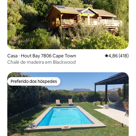
Casa ⋅ Hout Bay 7806 Cape Town
4,86 de uma av
4,86 (418)
Chalé de madeira em Blackwood
Preferido dos hóspedes
Preferido dos hóspedes