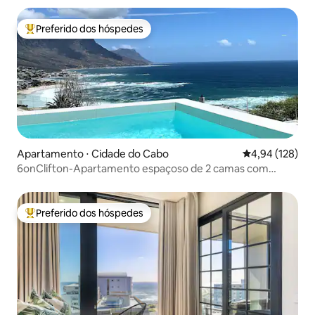
Preferido dos hóspedes
Entre os melhores preferidos dos hóspedes
Apartamento ⋅ Cidade do Cabo
4,94 de uma av
4,94 (128)
6onClifton-Apartamento espaçoso de 2 camas com
piscina privativa
Preferido dos hóspedes
Entre os melhores preferidos dos hóspedes