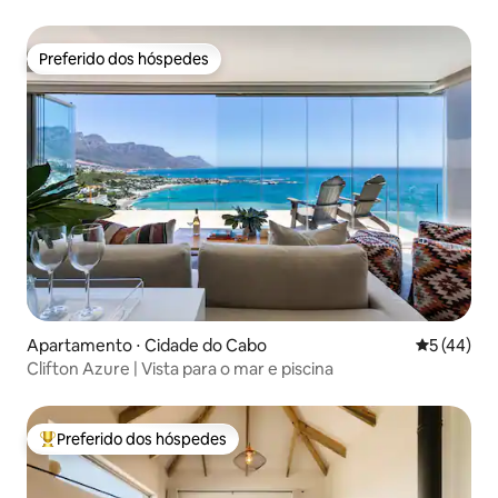
Preferido dos hóspedes
Preferido dos hóspedes
Apartamento ⋅ Cidade do Cabo
5 de uma a
5 (44)
Clifton Azure | Vista para o mar e piscina
Preferido dos hóspedes
Entre os melhores preferidos dos hóspedes