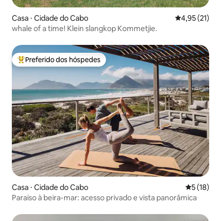
Casa ⋅ Cidade do Cabo
4,95 de uma a
4,95 (21)
whale of a time! Klein slangkop Kommetjie.
Preferido dos hóspedes
Entre os melhores preferidos dos hóspedes
Casa ⋅ Cidade do Cabo
5 de uma a
5 (18)
Paraíso à beira-mar: acesso privado e vista panorâmica