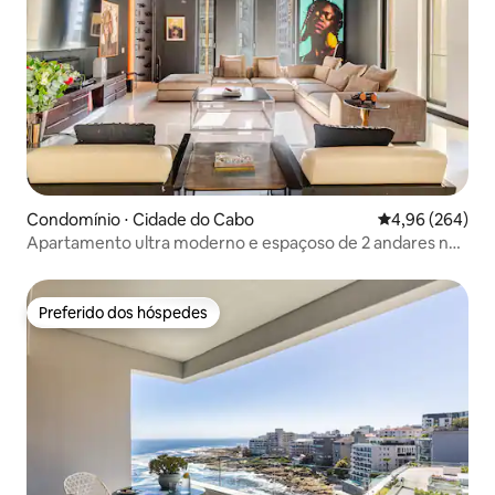
Condomínio ⋅ Cidade do Cabo
4,96 de uma ava
4,96 (264)
Apartamento ultra moderno e espaçoso de 2 andares no
centro da cidade
Preferido dos hóspedes
Preferido dos hóspedes