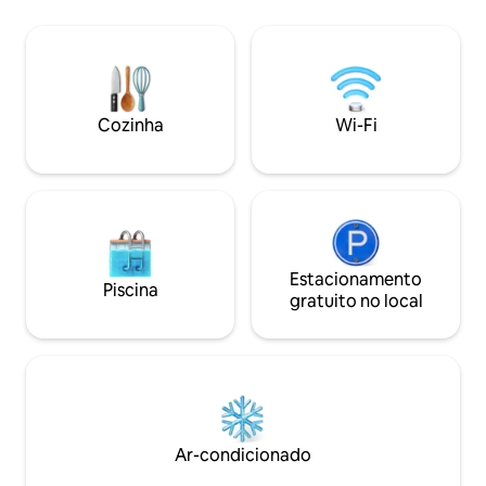
baixo/250 MB para
brancas/montanhas. WI-FI gratuito, TV
derramamento de carga Nã
via satélite. Camas extras/berços para
temos outras caba
crianças. Cama king size no quarto
no local Não há acomodações gratuitas
principal, juntamente com
para publicações nas
banheira/chuveiro independentes,
favor leia O anún
ambos com as mais belas vistas para o
Cozinha
Wi-Fi
mar. Desfrute do nascer do sol e do pôr
do sol glorioso, tanto do deck privativo
quanto da área da piscina. Agradeço
Estacionamento
Piscina
gratuito no local
Ar-condicionado