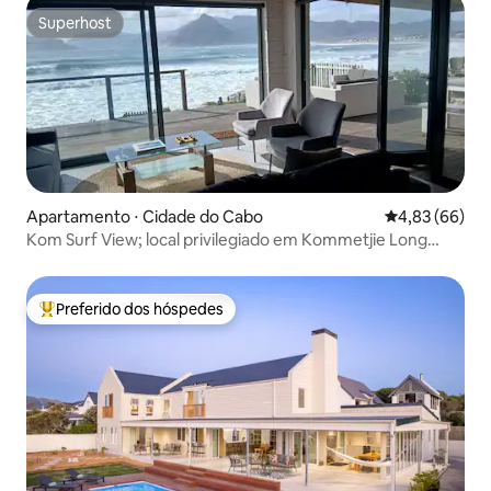
Superhost
Superhost
Apartamento ⋅ Cidade do Cabo
4,83 de uma a
4,83 (66)
Kom Surf View; local privilegiado em Kommetjie Long
Beach
Preferido dos hóspedes
Entre os melhores preferidos dos hóspedes