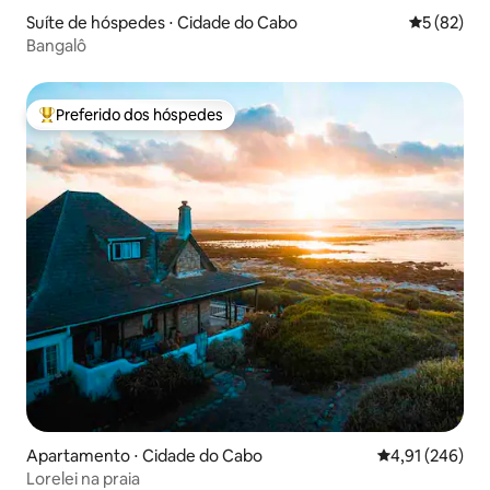
Suíte de hóspedes ⋅ Cidade do Cabo
5 de uma a
5 (82)
Bangalô
Preferido dos hóspedes
Entre os melhores preferidos dos hóspedes
Apartamento ⋅ Cidade do Cabo
4,91 de uma av
4,91 (246)
Lorelei na praia