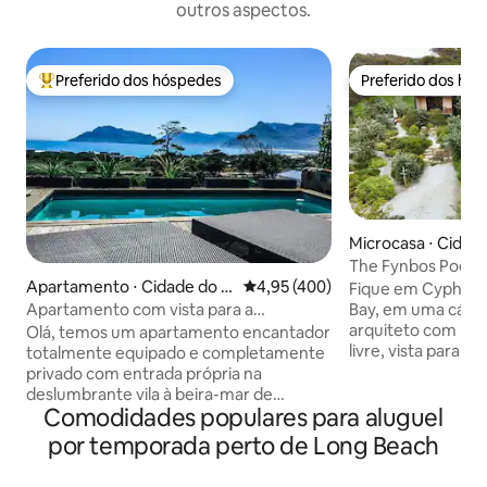
outros aspectos.
Preferido dos hóspedes
Preferido dos hó
Entre os melhores preferidos dos hóspedes
Preferido dos hó
Microcasa ⋅ Cidad
The Fynbos Pod, 
Apartamento ⋅ Cidade do C
4,95 de uma avaliação média de 
4,95 (400)
Close, Hout Bay
Fique em Cyphia 
abo
Apartamento com vista para a
Bay, em uma cápsu
montanha e para o mar 1
arquiteto com mag
Olá, temos um apartamento encantador
livre, vista para 
totalmente equipado e completamente
cercado por praias
privado com entrada própria na
montanhas e fynb
deslumbrante vila à beira-mar de
Comodidades populares para aluguel
está perto da cidade e
Kommetjie. Cozinha/sala de estar em
cama(s) de solteir
plano aberto leva à sua própria piscina
por temporada perto de Long Beach
área de estar, coz
privada, deck, área de churrasco, todos
ao ar livre a lenha Internet:500 MB para
com vista para as deslumbrantes praias