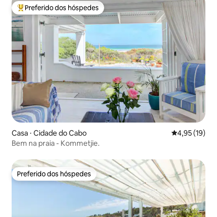
Preferido dos hóspedes
Entre os melhores preferidos dos hóspedes
Casa ⋅ Cidade do Cabo
4,95 de uma a
4,95 (19)
Bem na praia - Kommetjie.
Preferido dos hóspedes
Preferido dos hóspedes