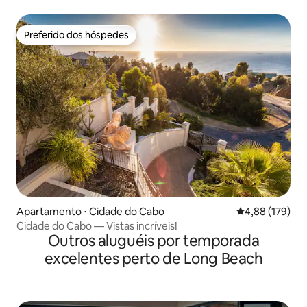
Preferido dos hóspedes
Preferido dos hóspedes
Apartamento ⋅ Cidade do Cabo
4,88 de uma av
4,88 (179)
Cidade do Cabo — Vistas incríveis!
Outros aluguéis por temporada
excelentes perto de Long Beach