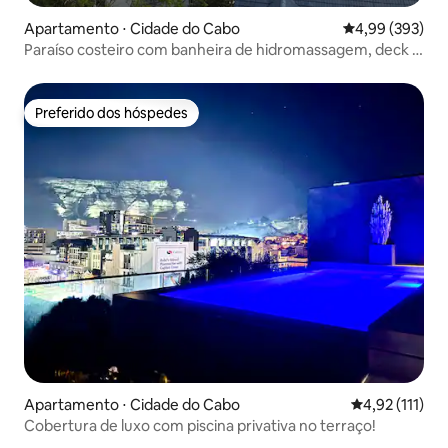
Apartamento ⋅ Cidade do Cabo
4,99 de uma ava
4,99 (393)
Paraíso costeiro com banheira de hidromassagem, deck e
vistas
Preferido dos hóspedes
Preferido dos hóspedes
Apartamento ⋅ Cidade do Cabo
4,92 de uma av
4,92 (111)
Cobertura de luxo com piscina privativa no terraço!