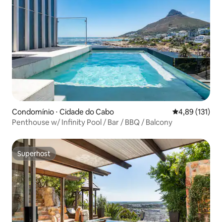
Condomínio ⋅ Cidade do Cabo
4,89 de uma av
4,89 (131)
Penthouse w/ Infinity Pool / Bar / BBQ / Balcony
Superhost
Superhost