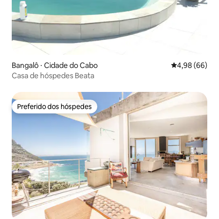
Bangalô ⋅ Cidade do Cabo
4,98 de uma av
4,98 (66)
Casa de hóspedes Beata
Preferido dos hóspedes
Preferido dos hóspedes