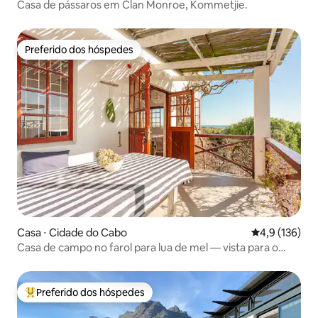
Casa de pássaros em Clan Monroe, Kommetjie.
Preferido dos hóspedes
Preferido dos hóspedes
Casa ⋅ Cidade do Cabo
4,9 de uma av
4,9 (136)
Casa de campo no farol para lua de mel — vista para o
mar, piscina, churrasqueira
Preferido dos hóspedes
Entre os melhores preferidos dos hóspedes