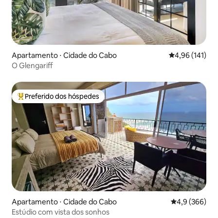
Apartamento ⋅ Cidade do Cabo
4,96 de uma av
4,96 (141)
O Glengariff
Preferido dos hóspedes
Entre os melhores preferidos dos hóspedes
Apartamento ⋅ Cidade do Cabo
4,9 de uma av
4,9 (366)
Estúdio com vista dos sonhos