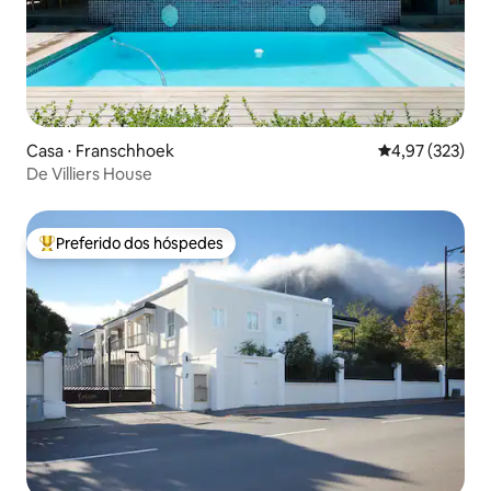
Casa ⋅ Franschhoek
4,97 de uma av
4,97 (323)
De Villiers House
Preferido dos hóspedes
Entre os melhores preferidos dos hóspedes