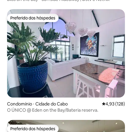
Preferido dos hóspedes
Preferido dos hóspedes
Condomínio ⋅ Cidade do Cabo
4,93 de uma av
4,93 (128)
O ÚNICO @ Eden on the Bay/Bateria reserva.
Preferido dos hóspedes
Preferido dos hóspedes