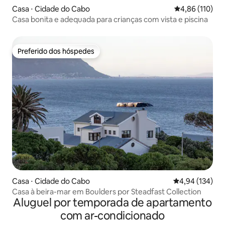
Casa ⋅ Cidade do Cabo
4,86 de uma av
4,86 (110)
Casa bonita e adequada para crianças com vista e piscina
Preferido dos hóspedes
Preferido dos hóspedes
Casa ⋅ Cidade do Cabo
4,94 de uma av
4,94 (134)
Casa à beira-mar em Boulders por Steadfast Collection
Aluguel por temporada de apartamento
com ar-condicionado