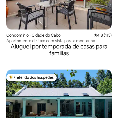
Condomínio ⋅ Cidade do Cabo
4,8 de uma av
4,8 (113)
Apartamento de luxo com vista para a montanha
Aluguel por temporada de casas para
famílias
Preferido dos hóspedes
Entre os melhores preferidos dos hóspedes