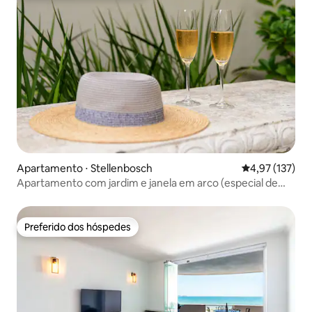
Apartamento ⋅ Stellenbosch
4,97 de uma av
4,97 (137)
Apartamento com jardim e janela em arco (especial de
inverno!)
Preferido dos hóspedes
Preferido dos hóspedes