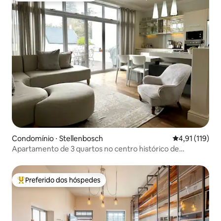
Condomínio ⋅ Stellenbosch
4,91 de uma av
4,91 (119)
Apartamento de 3 quartos no centro histórico de
Stellenbosch
Preferido dos hóspedes
Entre os melhores preferidos dos hóspedes