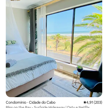
Condomínio ⋅ Cidade do Cabo
4,91 de uma av
4,91 (203)
Bliss on the Bay - Surfside Hideaway | Dstv e Netflix