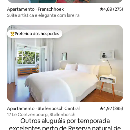
Apartamento ⋅ Franschhoek
4,89 de uma av
4,89 (275)
Suíte artística e elegante com lareira
Preferido dos hóspedes
Entre os melhores preferidos dos hóspedes
Apartamento ⋅ Stellenbosch Central
4,97 de uma av
4,97 (385)
17 Le Coetzenbourg, Stellenbosch
Outros aluguéis por temporada
excelentes perto de Reserva natural de