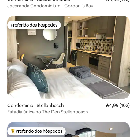
Jacaranda Condominium - Gordon 's Bay
Preferido dos hóspedes
Preferido dos hóspedes
Condomínio ⋅ Stellenbosch
4,99 de uma av
4,99 (102)
Estadia única no The Den Stellenbosch
Preferido dos hóspedes
Entre os melhores preferidos dos hóspedes