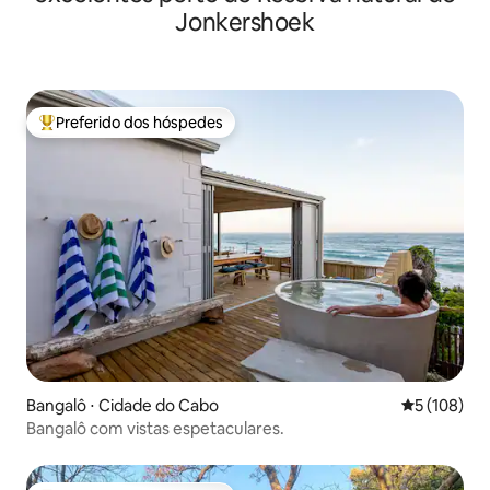
Jonkershoek
Preferido dos hóspedes
Entre os melhores preferidos dos hóspedes
Bangalô ⋅ Cidade do Cabo
5 de uma av
5 (108)
Bangalô com vistas espetaculares.