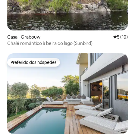
Casa ⋅ Grabouw
5 de uma a
5 (10)
Chalé romântico à beira do lago (Sunbird)
Preferido dos hóspedes
Preferido dos hóspedes