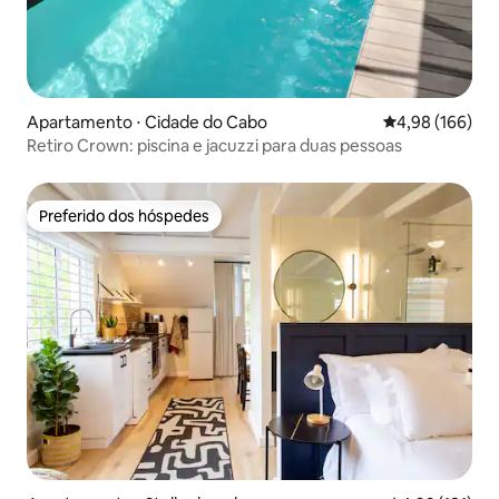
Apartamento ⋅ Cidade do Cabo
4,98 de uma av
4,98 (166)
Retiro Crown: piscina e jacuzzi para duas pessoas
Preferido dos hóspedes
Preferido dos hóspedes