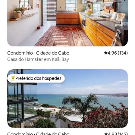
Condomínio ⋅ Cidade do Cabo
4,96 de uma av
4,96 (134)
Casa do Hamster em Kalk Bay
Preferido dos hóspedes
Entre os melhores preferidos dos hóspedes
Condomínio ⋅ Cidade do Cabo
4,93 de uma av
4,93 (142)