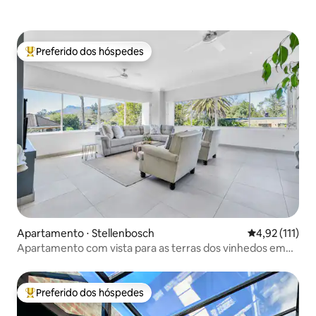
Preferido dos hóspedes
Entre os melhores preferidos dos hóspedes
Apartamento ⋅ Stellenbosch
4,92 de uma av
4,92 (111)
Apartamento com vista para as terras dos vinhedos em
Stellenbosch
Preferido dos hóspedes
Entre os melhores preferidos dos hóspedes