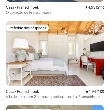
Casa ⋅ Franschhoek
4,93 de uma av
4,93 (214)
O coração de Franschhoek
Preferido dos hóspedes
Preferido dos hóspedes
Casa ⋅ Franschhoek
4,94 de uma av
4,94 (112)
Vila de luxo com 2 camas e piscina, arenito, Franschhoek