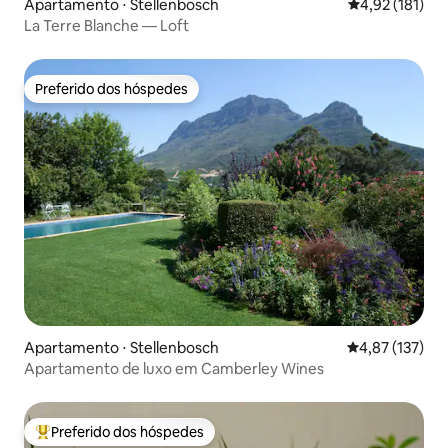
Apartamento ⋅ Stellenbosch
4,92 de uma av
4,92 (181)
La Terre Blanche — Loft
Preferido dos hóspedes
Preferido dos hóspedes
Apartamento ⋅ Stellenbosch
4,87 de uma av
4,87 (137)
Apartamento de luxo em Camberley Wines
Preferido dos hóspedes
Entre os melhores preferidos dos hóspedes