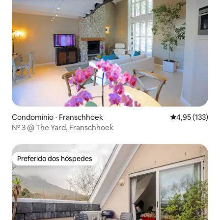
Condomínio ⋅ Franschhoek
4,95 de uma av
4,95 (133)
Nº 3 @ The Yard, Franschhoek
Preferido dos hóspedes
Preferido dos hóspedes