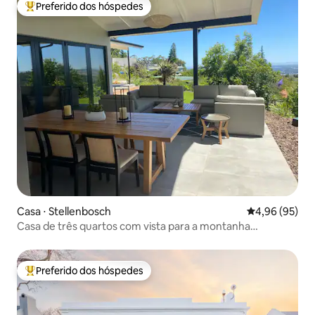
Preferido dos hóspedes
Entre os melhores preferidos dos hóspedes
Casa ⋅ Stellenbosch
4,96 de uma a
4,96 (95)
Casa de três quartos com vista para a montanha
Simonsberg
Preferido dos hóspedes
Entre os melhores preferidos dos hóspedes