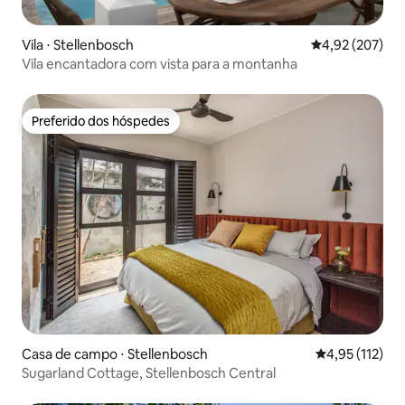
Vila ⋅ Stellenbosch
4,92 de uma av
4,92 (207)
Vila encantadora com vista para a montanha
Preferido dos hóspedes
Preferido dos hóspedes
Casa de campo ⋅ Stellenbosch
4,95 de uma av
4,95 (112)
Sugarland Cottage, Stellenbosch Central