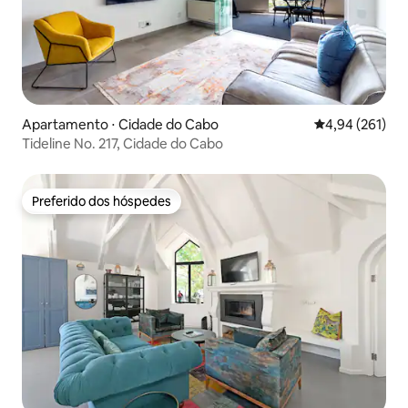
Apartamento ⋅ Cidade do Cabo
4,94 de uma av
4,94 (261)
Tideline No. 217, Cidade do Cabo
Preferido dos hóspedes
Preferido dos hóspedes