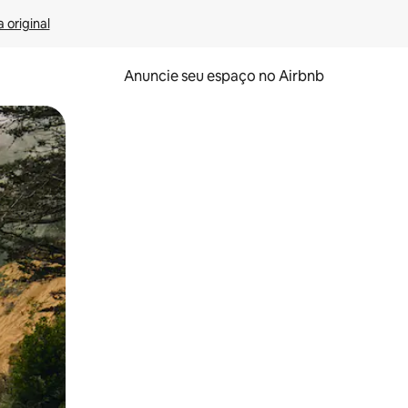
 original
Anuncie seu espaço no Airbnb
 deslizando o dedo na tela.