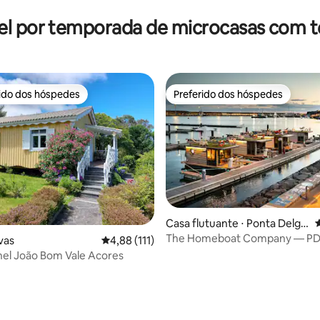
el por temporada de microcasas com t
rido dos hóspedes
Preferido dos hóspedes
 melhores preferidos dos hóspedes
Preferido dos hóspedes
édia de 5, 142 avaliações
Casa flutuante ⋅ Ponta Delga
4
da
The Homeboat Company — P
vas
4,88 de uma avaliação média de 5, 111 avalia
4,88 (111)
Casa Granel João Bom Vale Acores