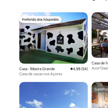
Preferido dos hóspedes
Preferido dos hóspedes
Casa de h
Azor'Oasi
Casa ⋅ Ribeira Grande
4,98 de uma avaliação 
4,98 (54)
Casa de vacas nos Açores
Superho
Superho