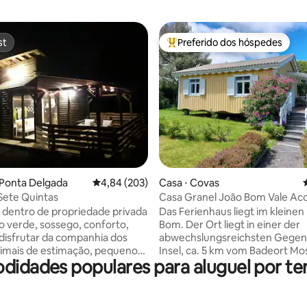
st
Preferido dos hóspedes
st
Entre os melhores preferidos d
édia de 5, 147 avaliações
 Ponta Delgada
4,84 de uma avaliação média de 5, 203 avalia
4,84 (203)
Casa ⋅ Covas
Sete Quintas
Casa Granel João Bom V
dentro de propriedade privada
Das Ferienhaus liegt im kleinen
 verde, sossego, conforto,
Bom. Der Ort liegt in einer der
isfrutar da companhia dos
abwechslungsreichsten Gegen
imais de estimação, pequenos
Insel, ca. 5 km vom Badeort Mo
modidades populares para aluguel por t
nofensivos, dos cantos da
und in unmittelbarer Nähe zur 
om
Sete Cidades. Im Ort in ca. 250 m
 muito espaço. Localizado a
Entfernung befindet sich ein kl
 de carro do centro das 3
Minimercado mit Café. Das Haus