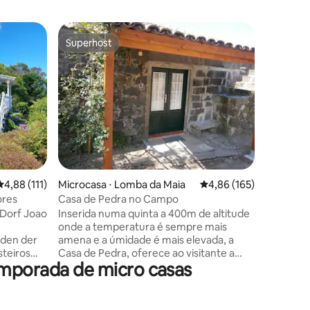
Bangalô ⋅
Superhost
Superho
os hóspedes
Superhost
Superho
World Nes
Antonin
Ninhos d
nas trasei
montanha
como tem
pássaros
garantidos. Cada Pod acomo
espaçoso
cama na 
televisor
ções
4,88 de uma avaliação média de 5, 111 avaliações
4,88 (111)
Microcasa ⋅ Lomba da Maia
4,86 de uma avaliação 
4,86 (165)
uma cozi
banho privada. Est
ale Acores
Casa de Pedra no Campo
internet 
 Dorf Joao
Inserida numa quinta a 400m de altitude
gratuitos
onde a temperatura é sempre mais
den der
amena e a úmidade é mais elevada, a
steiros
Casa de Pedra, oferece ao visitante a
emporada de micro casas
Caldeira
tranquilidade do campo e suas
actividades, descanso em recantos
einer
exóticos dum jardim com árvores
 liegt
centenárias o prazer de passeios a pé e