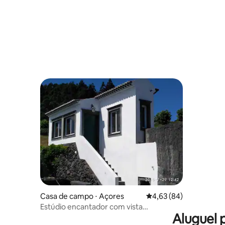
Casa de campo ⋅ Açores
4,63 de uma avaliação 
4,63 (84)
Estúdio encantador com vista
Aluguel 
maravilhosa