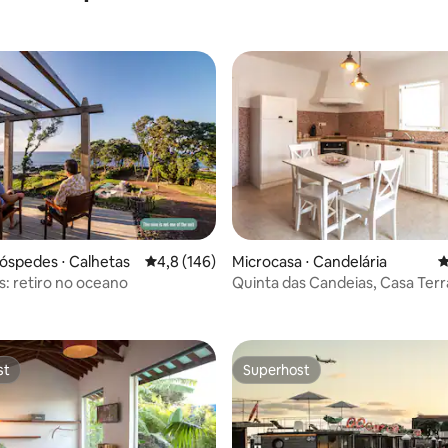
óspedes ⋅ Calhetas
4,8 de uma avaliação média de 5, 146 avalia
4,8 (146)
Microcasa ⋅ Candelária
4
s: retiro no oceano
Quinta das Candeias, Casa Terr
média de 5, 54 avaliações
st
Superhost
st
Superhost