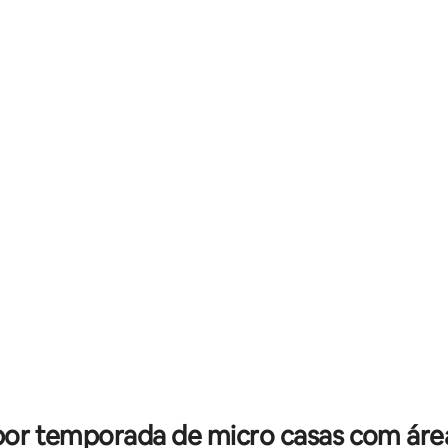
média de 5, 84 avaliações
por temporada de micro casas com áre