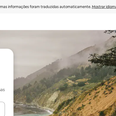
mas informações foram traduzidas automaticamente. 
Mostrar idioma
sas
ore-os usando as seta para cima e para baixo do teclado ou tocando e