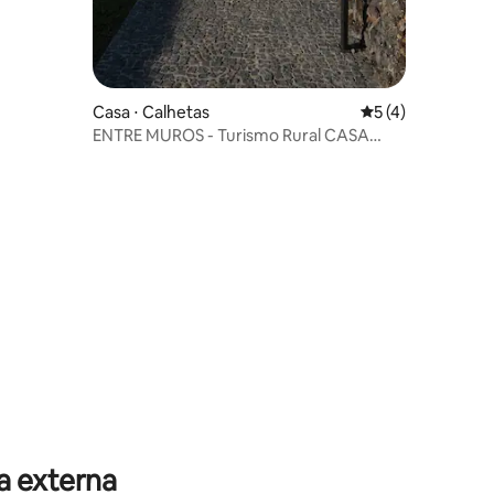
Casa ⋅ Calhetas
5 de uma avaliaçã
5 (4)
ENTRE MUROS - Turismo Rural CASA
NOVA (acesso mar)
a externa