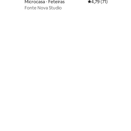
Microcasa ⋅ Feteiras
4,79 de uma avaliação
4,79 (71)
Fonte Nova Studio