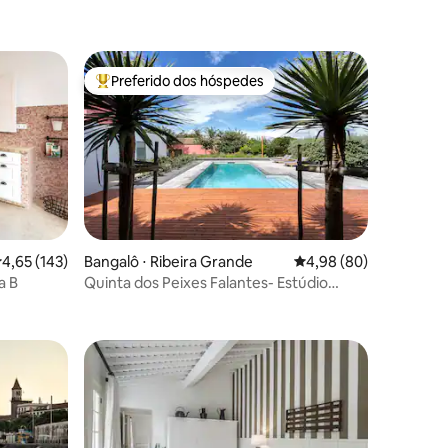
Preferido dos hóspedes
Entre os melhores preferidos dos hóspedes
ções
,65 de uma avaliação média de 5, 143 avaliações
4,65 (143)
Bangalô ⋅ Ribeira Grande
4,98 de uma avaliação 
4,98 (80)
a B
Quinta dos Peixes Falantes- Estúdio
Deluxe