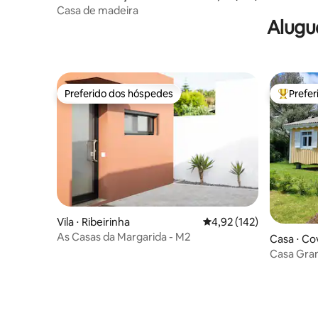
Casa de madeira
Alugu
Preferido dos hóspedes
Prefe
Preferido dos hóspedes
Entre os
Vila ⋅ Ribeirinha
4,92 de uma avaliação m
4,92 (142)
As Casas da Margarida - M2
Casa ⋅ Co