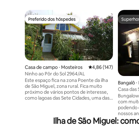
Preferido dos hóspedes
Superho
Preferido dos hóspedes
Superho
Casa de campo ⋅ Mosteiros
4,86 de uma avaliação m
4,86 (147)
Ninho ao Pôr do Sol 2964/AL
Este espaço fica na zona Poente da ilha
Bangalô ⋅
de São Miguel, zona rural. Fica muito
Casa das 
próximo de vários pontos de interesse,
Bungalow 
como lagoas das Sete Cidades, uma das 7
com muito
maravilhas de Portugal, Piscinas naturais
podendo d
dos Mosteiros, onde também pode fazer
nossos an
whalewatching e Termas da Ferraria,
Ilha de São Miguel: co
animais i
onde pode tomar banho de água quente
natureza, da brisa nos arvoredos c
no mar, algo único e aqui ao lado. No
privacidade e
nosso espaço pode disfrutar de uma
5 minutos