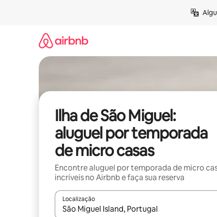
Pular
Algu
para
o
conteúdo
Ilha de São Miguel:
aluguel por temporada
de micro casas
Encontre aluguel por temporada de micro ca
incríveis no Airbnb e faça sua reserva
Localização
Quando os resultados estiverem disponíveis, expl