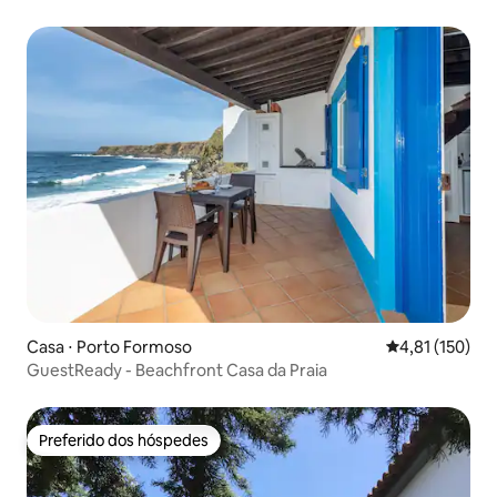
PARQUE!
Casa ⋅ Porto Formoso
4,81 de uma av
4,81 (150)
GuestReady - Beachfront Casa da Praia
Preferido dos hóspedes
Preferido dos hóspedes