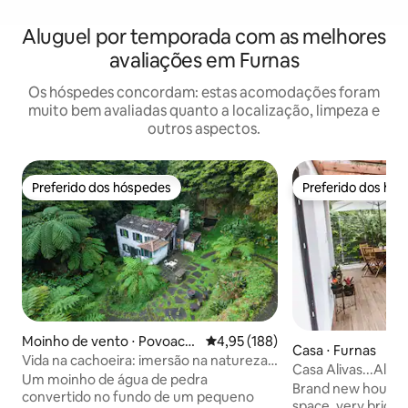
Aluguel por temporada com as melhores
avaliações em Furnas
Os hóspedes concordam: estas acomodações foram
muito bem avaliadas quanto a localização, limpeza e
outros aspectos.
Preferido dos hóspedes
Preferido dos hó
Preferido dos hóspedes
Preferido dos hó
Moinho de vento ⋅ Povoaca
4,95 de uma avaliação média de 
4,95 (188)
Casa ⋅ Furnas
o
Vida na cachoeira: imersão na natureza
Casa Alivas...Ali V
isolada
Um moinho de água de pedra
única
Brand new house,
convertido no fundo de um pequeno
space, very bright