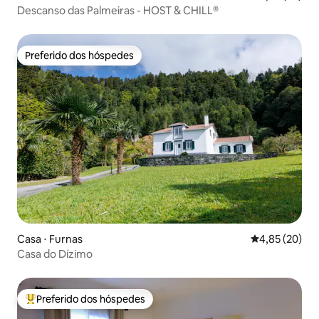
Descanso das Palmeiras - HOST & CHILL®
Preferido dos hóspedes
Preferido dos hóspedes
Casa ⋅ Furnas
4,85 de uma a
4,85 (20)
Casa do Dízimo
Preferido dos hóspedes
Entre os melhores preferidos dos hóspedes