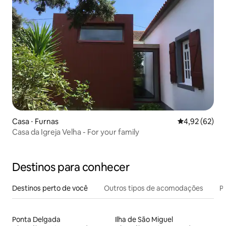
Casa ⋅ Furnas
4,92 de uma a
4,92 (62)
Casa da Igreja Velha - For your family
Destinos para conhecer
Destinos perto de você
Outros tipos de acomodações
Pr
Ponta Delgada
Ilha de São Miguel