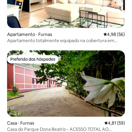
Apartamento ⋅ Furnas
4,98 de uma a
4,98 (56)
Apartamento totalmente equipado na cobertura em
Furnas
Preferido dos hóspedes
Preferido dos hóspedes
Casa ⋅ Furnas
4,81 de uma a
4,81 (59)
Casa do Parque Dona Beatriz~ ACESSO TOTAL AO