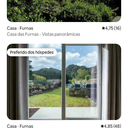
Casa ⋅ Furnas
4,75 de uma a
4,75 (16)
Casa das Furnas - Vistas panorâmicas
Preferido dos hóspedes
Preferido dos hóspedes
Casa ⋅ Furnas
4,85 de uma a
4,85 (48)