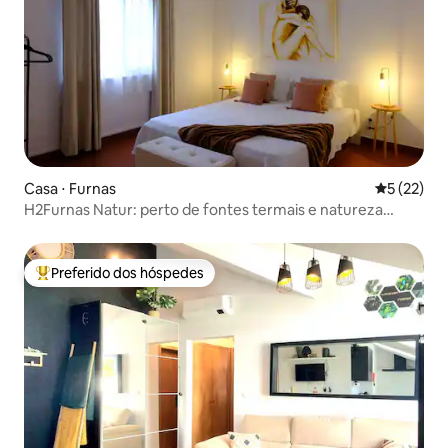
Casa ⋅ Furnas
5 de uma a
5 (22)
H2Furnas Natur: perto de fontes termais e natureza
vulcânica
Preferido dos hóspedes
Entre os melhores preferidos dos hóspedes