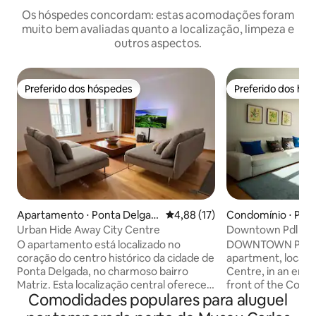
Os hóspedes concordam: estas acomodações foram
muito bem avaliadas quanto a localização, limpeza e
outros aspectos.
Preferido dos hóspedes
Preferido dos hó
Preferido dos hóspedes
Preferido dos hó
Apartamento ⋅ Ponta Delgad
4,88 de uma avaliação média de
4,88 (17)
Condomínio ⋅ Pon
a
a
Urban Hide Away City Centre
Downtown Pdl 2
O apartamento está localizado no
DOWNTOWN PDL 2 
coração do centro histórico da cidade de
apartment, located
Ponta Delgada, no charmoso bairro
Centre, in an embl
Matriz. Esta localização central oferece a
front of the Colég
Comodidades populares para aluguel
base perfeita para explorar a cidade e a
monastery, with 
ilha, com muitos restaurantes, bares e
architecture which