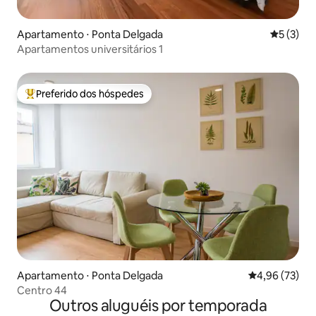
Apartamento ⋅ Ponta Delgada
5 de uma 
5 (3)
Apartamentos universitários 1
Preferido dos hóspedes
Entre os melhores preferidos dos hóspedes
Apartamento ⋅ Ponta Delgada
4,96 de uma a
4,96 (73)
Centro 44
Outros aluguéis por temporada