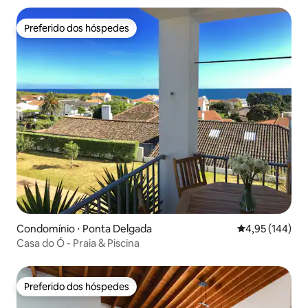
Preferido dos hóspedes
Preferido dos hóspedes
Condomínio ⋅ Ponta Delgada
4,95 de uma av
4,95 (144)
Casa do Ó - Praia & Piscina
Preferido dos hóspedes
Preferido dos hóspedes