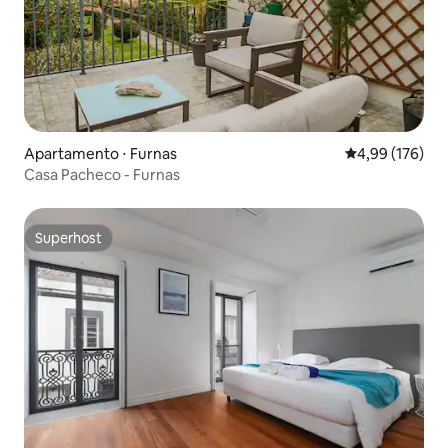
Apartamento ⋅ Furnas
4,99 de uma av
4,99 (176)
Casa Pacheco - Furnas
Superhost
Superhost