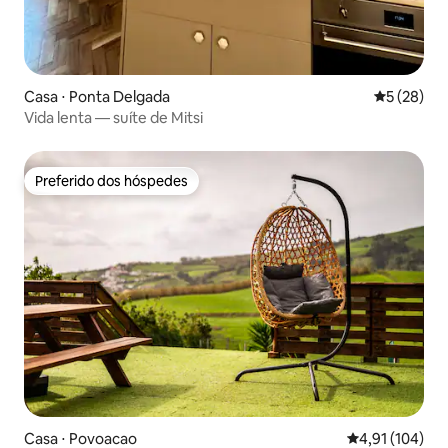
Casa ⋅ Ponta Delgada
5 de uma a
5 (28)
Vida lenta — suíte de Mitsi
Preferido dos hóspedes
Preferido dos hóspedes
Casa ⋅ Povoacao
4,91 de uma av
4,91 (104)