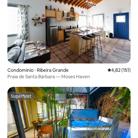
Condomínio ⋅ Ribeira Grande
4,82 de uma av
4,82 (151)
Praia de Santa Bárbara — Moses Haven
Superhost
Superhost