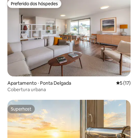
Preferido dos hóspedes
Preferido dos hóspedes
Apartamento ⋅ Ponta Delgada
5 de uma a
5 (17)
Cobertura urbana
Superhost
Superhost