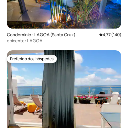
Condomínio ⋅ LAGOA (Santa Cruz)
4,77 de uma av
4,77 (140)
epicenter LAGOA
Preferido dos hóspedes
Preferido dos hóspedes