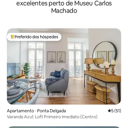
excelentes perto de Museu Carlos
Machado
Preferido dos hóspedes
Entre os melhores preferidos dos hóspedes
Apartamento ⋅ Ponta Delgada
5 de uma a
5 (51)
Varanda Azul: Loft Primeiro Imediato (Centro)