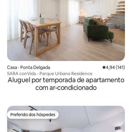
Casa ⋅ Ponta Delgada
4,94 de uma av
4,94 (141)
SARA conVida - Parque Urbano Residence
Aluguel por temporada de apartamento
com ar-condicionado
Preferido dos hóspedes
Preferido dos hóspedes