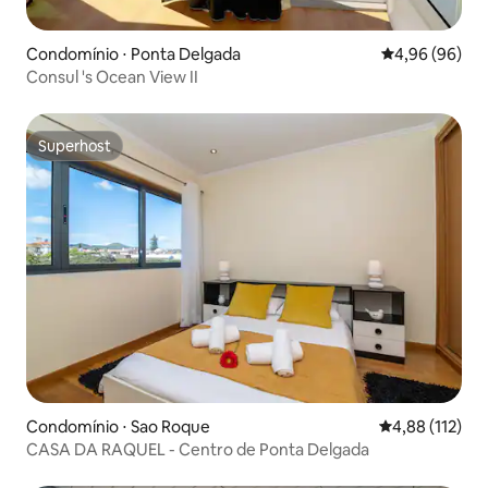
Condomínio ⋅ Ponta Delgada
4,96 de uma av
4,96 (96)
Consul 's Ocean View II
Superhost
Superhost
Condomínio ⋅ Sao Roque
4,88 de uma av
4,88 (112)
CASA DA RAQUEL - Centro de Ponta Delgada