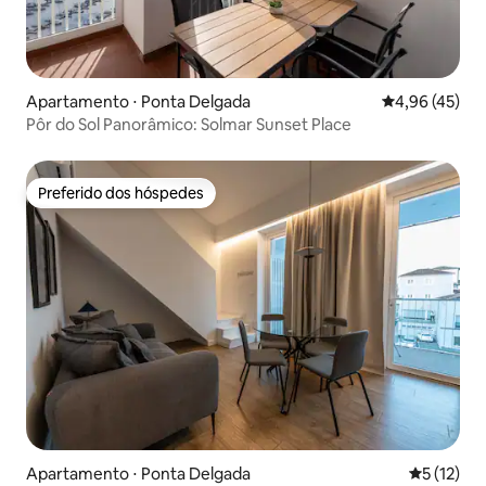
Apartamento ⋅ Ponta Delgada
4,96 de uma a
4,96 (45)
Pôr do Sol Panorâmico: Solmar Sunset Place
Preferido dos hóspedes
Preferido dos hóspedes
Apartamento ⋅ Ponta Delgada
5 de uma a
5 (12)