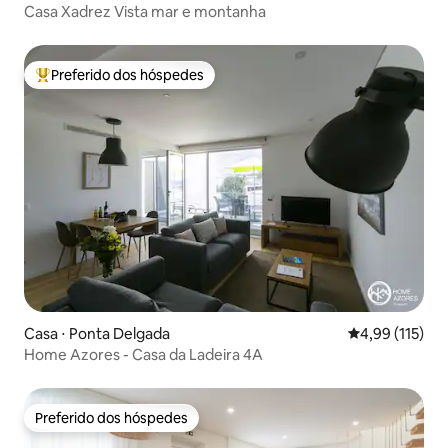
Casa Xadrez Vista mar e montanha
Preferido dos hóspedes
Entre os melhores preferidos dos hóspedes
Casa ⋅ Ponta Delgada
4,99 de uma av
4,99 (115)
Home Azores - Casa da Ladeira 4A
Preferido dos hóspedes
Preferido dos hóspedes