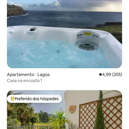
Apartamento ⋅ Lagoa
4,99 de uma ava
4,99 (205)
Casa na encosta 1
Preferido dos hóspedes
Entre os melhores preferidos dos hóspedes