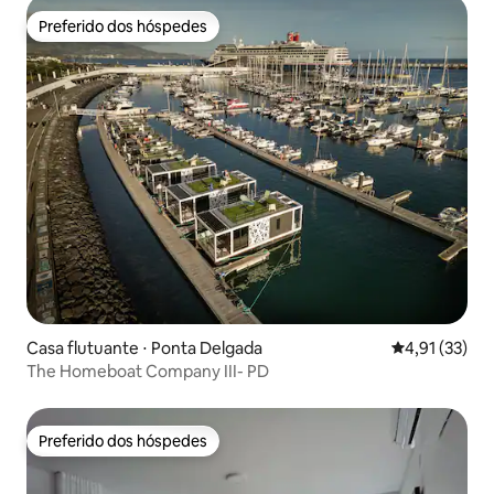
Preferido dos hóspedes
Preferido dos hóspedes
Casa flutuante ⋅ Ponta Delgada
4,91 de uma a
4,91 (33)
The Homeboat Company III- PD
Preferido dos hóspedes
Preferido dos hóspedes