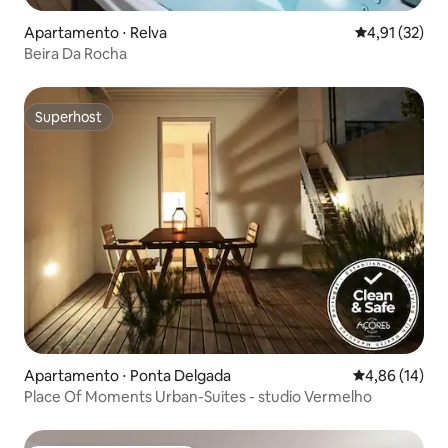
Apartamento ⋅ Relva
4,91 de uma a
4,91 (32)
Beira Da Rocha
Superhost
Superhost
Apartamento ⋅ Ponta Delgada
4,86 de uma a
4,86 (14)
Place Of Moments Urban-Suites - studio Vermelho