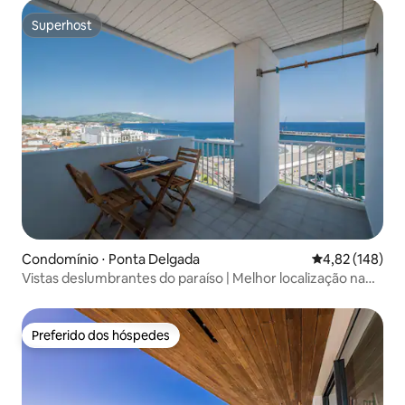
Superhost
Superhost
Condomínio ⋅ Ponta Delgada
4,82 de uma av
4,82 (148)
Vistas deslumbrantes do paraíso | Melhor localização na
ilha!
Preferido dos hóspedes
Preferido dos hóspedes