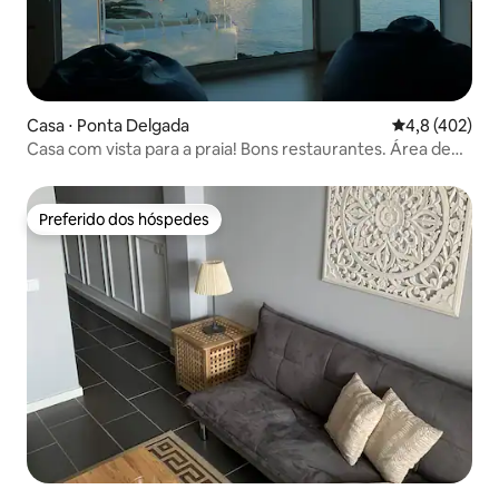
Casa ⋅ Ponta Delgada
4,8 de uma av
4,8 (402)
Casa com vista para a praia! Bons restaurantes. Área de
natação
Preferido dos hóspedes
Preferido dos hóspedes