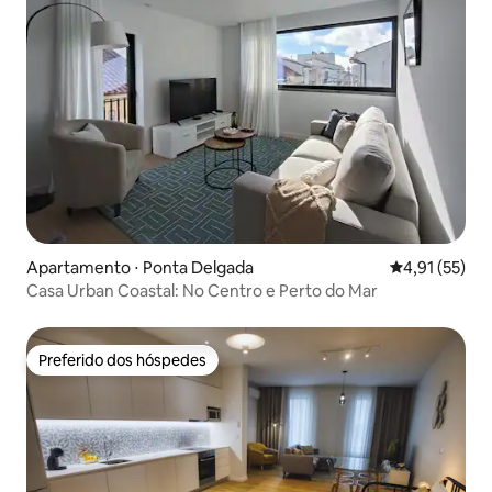
Apartamento ⋅ Ponta Delgada
4,91 de uma a
4,91 (55)
Casa Urban Coastal: No Centro e Perto do Mar
Preferido dos hóspedes
Preferido dos hóspedes