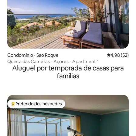
Condomínio ⋅ Sao Roque
4,98 de uma a
4,98 (52)
Quinta das Camélias - Açores - Apartment 1
Aluguel por temporada de casas para
famílias
Preferido dos hóspedes
Entre os melhores preferidos dos hóspedes