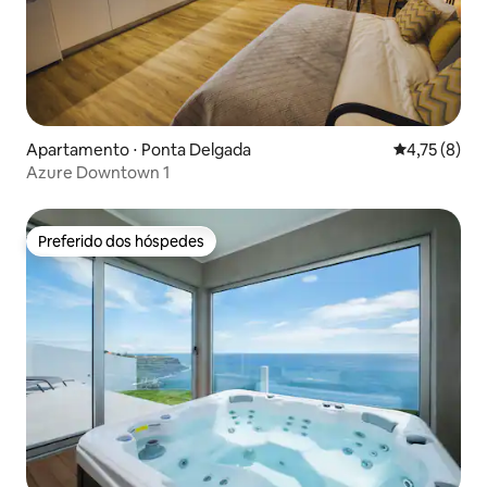
Apartamento ⋅ Ponta Delgada
4,75 de uma 
4,75 (8)
Azure Downtown 1
Preferido dos hóspedes
Preferido dos hóspedes