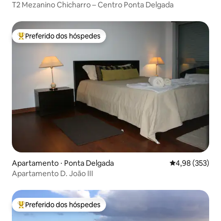
T2 Mezanino Chicharro – Centro Ponta Delgada
Preferido dos hóspedes
Entre os melhores preferidos dos hóspedes
Apartamento ⋅ Ponta Delgada
4,98 de uma av
4,98 (353)
Apartamento D. João III
Preferido dos hóspedes
Entre os melhores preferidos dos hóspedes