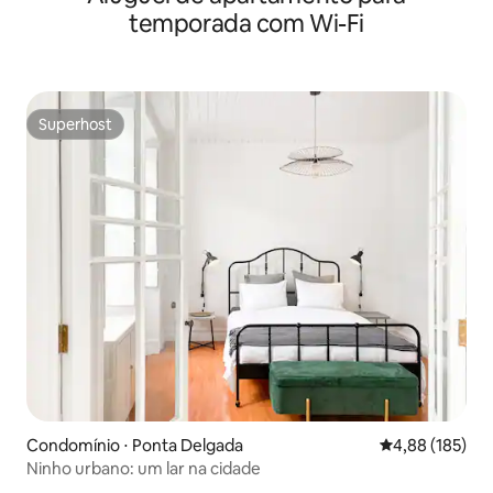
temporada com Wi-Fi
Superhost
Superhost
Condomínio ⋅ Ponta Delgada
4,88 de uma av
4,88 (185)
Ninho urbano: um lar na cidade