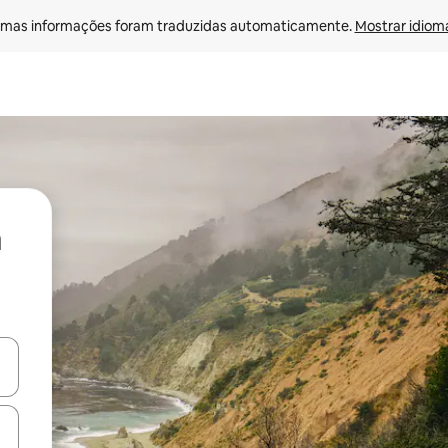
mas informações foram traduzidas automaticamente. 
Mostrar idioma
ore-os usando as seta para cima e para baixo do teclado ou tocando e