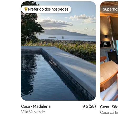
Preferido dos hóspedes
Superho
Entre os melhores preferidos dos hóspedes
Superho
Casa ⋅ Madalena
5 de uma avaliação 
5 (28)
Casa ⋅ Sã
Villa Valverde
Casa da Es