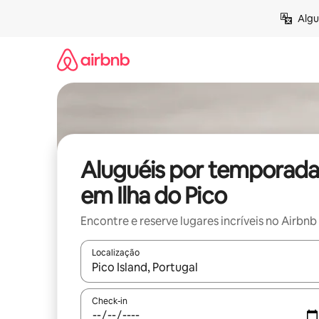
Pular
Algu
para
o
conteúdo
Aluguéis por temporada
em Ilha do Pico
Encontre e reserve lugares incríveis no Airbnb
Localização
Quando os resultados estiverem disponíveis, expl
Check-in