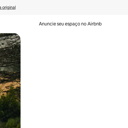
 original
Anuncie seu espaço no Airbnb
 deslizando o dedo na tela.