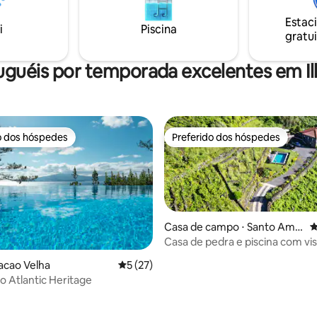
jetadas para tirar partido da
freguesia mais bonita da Ilha do
 localização.
Estac
próximo da praia, restaurantes,
i
Piscina
gratui
supermercado e padaria.
uguéis por temporada excelentes em Il
o dos hóspedes
Preferido dos hóspedes
o dos hóspedes
Preferido dos hóspedes
Casa de campo ⋅ Santo Ama
4
ro - S. Roque do Pico
Casa de pedra e piscina com vis
mar - Casa do Caisinho Pico
média de 5, 67 avaliações
iacao Velha
5 de uma avaliação média de 5, 27 avalia
5 (27)
xo Atlantic Heritage