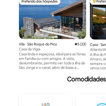
Preferido dos hóspedes
Prefe
Preferido dos hóspedes
Entre os
Vila ⋅ São Roque do Pico
5 de uma avaliação 
5 (23)
Casa ⋅ Sa
Casa da Vigia
AtlanticW
deslumbr
Casa linda e espaçosa, ideal para as férias
A ilha do 
em família ou com amigos. A vista,
Amaro, al
deslumbrante, permite ver toda a ilha de
sempre o l
São Jorge e o canal, além de baías e
vimos con
freguesias da linda e recortada costa
nadar e a
norte do Pico, com as suas vagas de mar
vontade d
Comodidades p
ondulantes. Ouvem-se os pássaros e o
fosse poss
Atlântico. Jante no interior ou na
descansar
varanda a ver o pôr do sol, relaxe nas
localidad
cadeiras lounge com uma bebida
genuína, 
descontraída. Todos os quartos têm
mais tard
vista, sala com vidros do teto ao chão em
modernas 