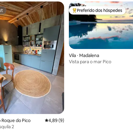
st
Preferido dos hóspedes
st
Entre os melhores preferidos d
Vila ⋅ Madalena
Vista para o mar Pico
média de 5, 28 avaliações
o Roque do Pico
4,89 de uma avaliação média de 5, 9 avalia
4,89 (9)
quila 2