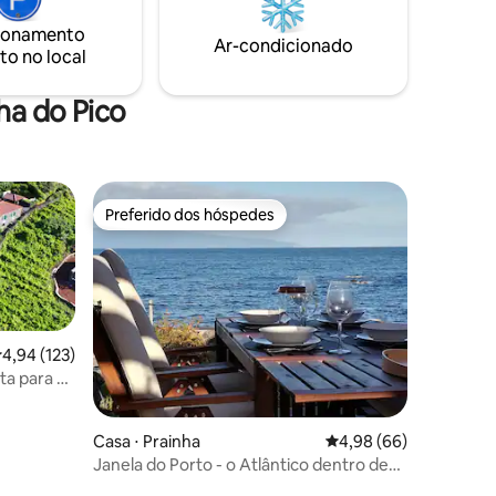
dependendo da estação, poderá
 Pico, e
ionamento
desfrutar das frutas exóticas. Bares e
Ar-condicionado
to no local
restaurantes na parte inferior da rua.
ha do Pico
Preferido dos hóspedes
Preferido dos hóspedes
,94 de uma avaliação média de 5, 123 avaliações
4,94 (123)
ta para o
ções
Casa ⋅ Prainha
4,98 de uma avaliação 
4,98 (66)
Janela do Porto - o Atlântico dentro de
casa