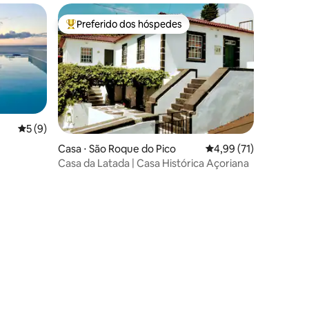
Preferido dos hóspedes
os hóspedes
Entre os melhores preferidos dos hóspedes
5 de uma avaliação média de 5, 9 avaliações
5 (9)
Casa ⋅ São Roque do Pico
4,99 de uma avaliação
4,99 (71)
Casa da Latada | Casa Histórica Açoriana
ções