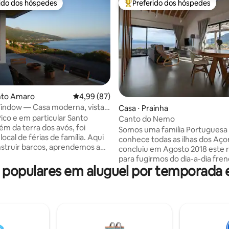
rido dos hóspedes
Preferido dos hóspedes
 melhores preferidos dos hóspedes
Entre os melhores preferidos d
média de 5, 23 avaliações
nto Amaro
4,99 de uma avaliação média de 5, 87 avalia
4,99 (87)
indow — Casa moderna, vista
Casa ⋅ Prainha
ante
Pico e em particular Santo
Canto do Nemo
ém da terra dos avós, foi
Somos uma familia Portuguesa
ocal de férias de família. Aqui
conhece todas as ilhas dos Aço
struir barcos, aprendemos a
concluiu em Agosto 2018 este r
 conviver com a natureza. A
para fugirmos do dia-a-dia fren
e ter aqui um espaço onde
opulares em aluguel por temporada e
Londres. Até o dia em que po
ível revisitar o passado,
usufruir deste espaço a tempo i
 e aproveitar o ambiente da
decidimos partilhar o local
e, ainda bem resguardada e
impressionante que criámos c
apenas se concretizou anos
apreciadores da natureza, da
e. As casas, com linhas
e do mar, que nos rodeiam sem
e utilização de pedra local,
casa está localizada na Prainha,