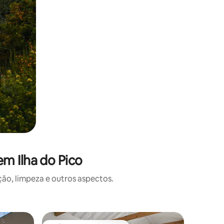
m Ilha do Pico
o, limpeza e outros aspectos.
Casa ⋅ Ri