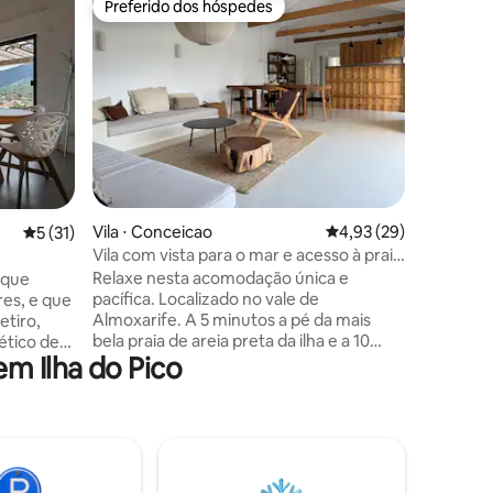
Preferido dos hóspedes
Prefe
os hóspedes
Preferido dos hóspedes
Entre o
Casa Oce
Casa Oce
house nes
beautiful
offering 
greenery
views of 
yourself 
Located j
ções
picturesq
Vila ⋅ Conceicao
4,93 de uma avaliação
4,93 (29)
close to 
5 de uma avaliação média de 5, 31 avaliações
5 (31)
stunning 
Vila com vista para o mar e acesso à praia
for solo 
a pé
Relaxe nesta acomodação única e
 que
families,
pacífica. Localizado no vale de
res, e que
Almoxarife. A 5 minutos a pé da mais
etiro,
bela praia de areia preta da ilha e a 10
ético de
m Ilha do Pico
minutos da famosa marina da Horta e do
deremos
centro histórico de carro.
nteiro,
Completamente renovada, a casa
oferece todos os confortos modernos.
om outros
Todos os quartos têm vista para o mar. A
 montanha
moradia "Quinta dos Maracujas" está
pre. A
localizada num vasto pomar, onde,
 a