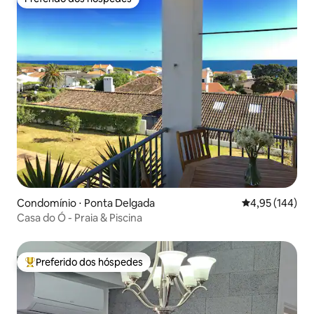
Preferido dos hóspedes
Condomínio ⋅ Ponta Delgada
4,95 de uma av
4,95 (144)
Casa do Ó - Praia & Piscina
Preferido dos hóspedes
Entre os melhores preferidos dos hóspedes