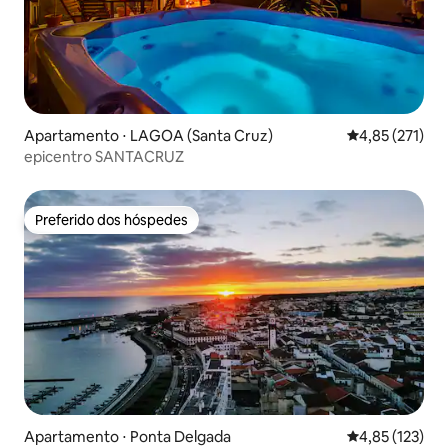
Apartamento ⋅ LAGOA (Santa Cruz)
4,85 de uma av
4,85 (271)
epicentro SANTACRUZ
Preferido dos hóspedes
Preferido dos hóspedes
Apartamento ⋅ Ponta Delgada
4,85 de uma av
4,85 (123)