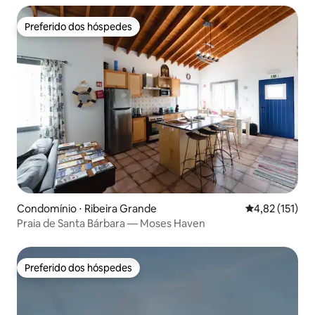
Preferido dos hóspedes
Preferido dos hóspedes
Condomínio ⋅ Ribeira Grande
4,82 de uma av
4,82 (151)
Praia de Santa Bárbara — Moses Haven
Preferido dos hóspedes
Preferido dos hóspedes