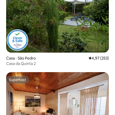
Casa ⋅ São Pedro
4,97 de uma av
4,97 (253)
Casa da Quinta 2
Superhost
Superhost