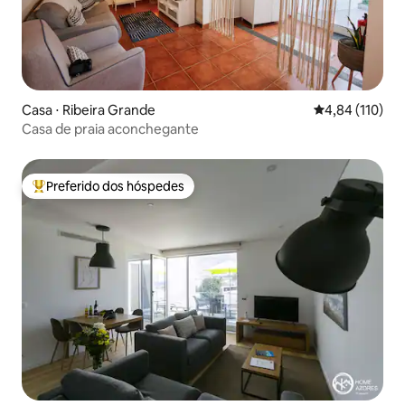
Casa ⋅ Ribeira Grande
4,84 de uma av
4,84 (110)
Casa de praia aconchegante
Preferido dos hóspedes
Entre os melhores preferidos dos hóspedes