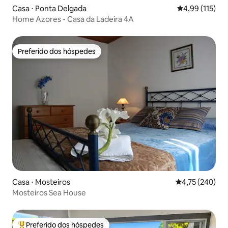
Casa ⋅ Ponta Delgada
4,99 de uma av
4,99 (115)
Home Azores - Casa da Ladeira 4A
Preferido dos hóspedes
Preferido dos hóspedes
Casa ⋅ Mosteiros
4,75 de uma av
4,75 (240)
Mosteiros Sea House
Preferido dos hóspedes