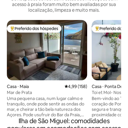
acesso à praia foram muito bem avaliadas por sua
localização, limpeza e muito mais.
Preferido dos hóspedes
Preferido dos 
Entre os melhores preferidos dos hóspedes
Entre os melhore
Casa ⋅ Maia
4,99 de uma avaliação média de 
4,99 (158)
Casa ⋅ Ponta Delg
Mar de Prata
Toi et MoI- Nosso
nós!
Uma pequena casa, num lugar calmo e
Bem-vindo ao Toi et Moi, Loc
tranquilo, onde pode sentir as ondas do
coração de Ponta
mar, e cheirar a tão bela natureza dos
segura e tranquila
Açores. Pode usufruir do Bar da Praia,
proximidade com o
Ilha de São Miguel: comodidades
numa bela noite calma de verão, onde
minutos de carro) A casa é iluminada e
terá vista da sua casa. A freguesia da
arejada. Todos os 