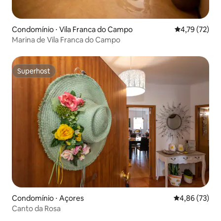
Condomínio ⋅ Vila Franca do Campo
4,79 de uma a
4,79 (72)
Marina de Vila Franca do Campo
Superhost
Superhost
Condomínio ⋅ Açores
4,86 de uma a
4,86 (73)
Canto da Rosa