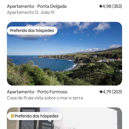
Apartamento ⋅ Ponta Delgada
4,98 de uma av
4,98 (353)
Apartamento D. João III
Preferido dos hóspedes
Preferido dos hóspedes
Apartamento ⋅ Porto Formoso
4,79 de uma av
4,79 (203)
Casa de Praia vista sobre o mar e serra
Preferido dos hóspedes
Entre os melhores preferidos dos hóspedes