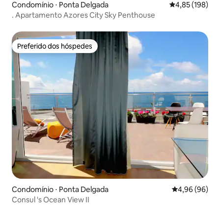
Condomínio ⋅ Ponta Delgada
4,85 de uma av
4,85 (198)
. Apartamento Azores City Sky Penthouse
Preferido dos hóspedes
Preferido dos hóspedes
Condomínio ⋅ Ponta Delgada
4,96 de uma av
4,96 (96)
Consul 's Ocean View II