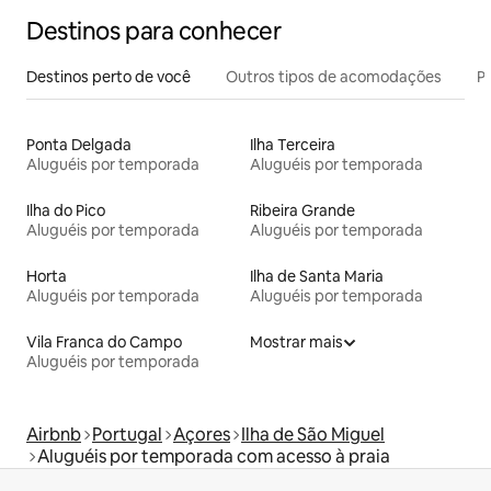
Destinos para conhecer
Destinos perto de você
Outros tipos de acomodações
Pr
Ponta Delgada
Ilha Terceira
Aluguéis por temporada
Aluguéis por temporada
Ilha do Pico
Ribeira Grande
Aluguéis por temporada
Aluguéis por temporada
Horta
Ilha de Santa Maria
Aluguéis por temporada
Aluguéis por temporada
Vila Franca do Campo
Mostrar mais
Aluguéis por temporada
Airbnb
Portugal
Açores
Ilha de São Miguel
Aluguéis por temporada com acesso à praia