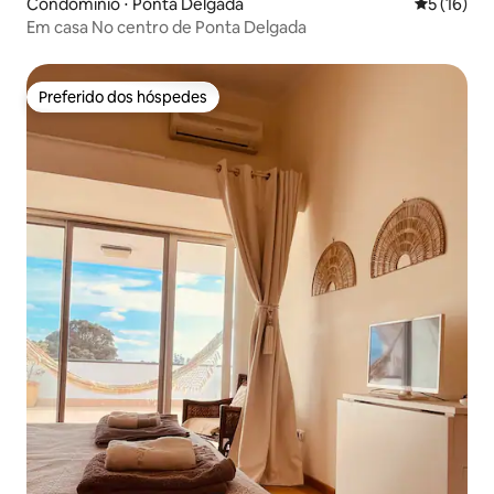
Condomínio ⋅ Ponta Delgada
5 de uma a
5 (16)
Em casa No centro de Ponta Delgada
Preferido dos hóspedes
Preferido dos hóspedes