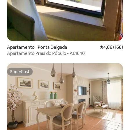
Apartamento ⋅ Ponta Delgada
4,86 de uma av
4,86 (168)
Apartamento Praia do Pópulo - AL1640
Superhost
Superhost