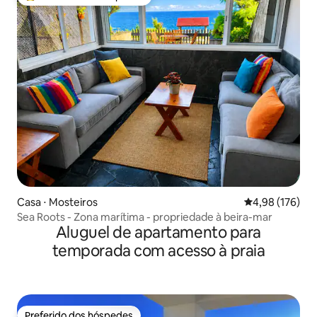
Entre os melhores preferidos dos hóspedes
Casa ⋅ Mosteiros
4,98 de uma av
4,98 (176)
Sea Roots - Zona marítima - propriedade à beira-mar
Aluguel de apartamento para
temporada com acesso à praia
Preferido dos hóspedes