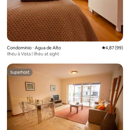
Condomínio ⋅ Agua de Alto
4,87 de uma a
4,87 (99)
Ilhéu à Vista | Ilhéu at sight
Superhost
Superhost