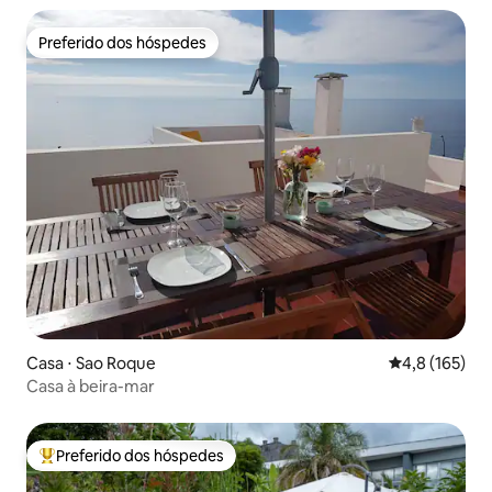
Preferido dos hóspedes
Preferido dos hóspedes
Casa ⋅ Sao Roque
4,8 de uma av
4,8 (165)
Casa à beira-mar
Preferido dos hóspedes
Entre os melhores preferidos dos hóspedes