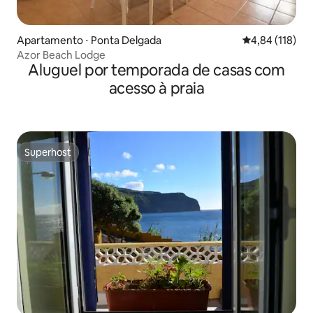
Apartamento ⋅ Ponta Delgada
4,84 de uma av
4,84 (118)
Azor Beach Lodge
Aluguel por temporada de casas com
acesso à praia
Superhost
Superhost