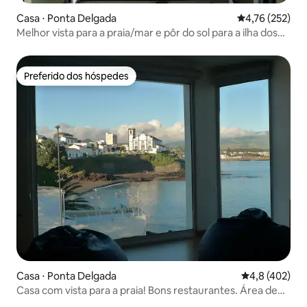
Casa ⋅ Ponta Delgada
4,76 de uma av
4,76 (252)
Melhor vista para a praia/mar e pôr do sol para a ilha dos
Mosteiros
Preferido dos hóspedes
Preferido dos hóspedes
Casa ⋅ Ponta Delgada
4,8 de uma av
4,8 (402)
Casa com vista para a praia! Bons restaurantes. Área de
natação