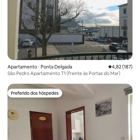
Apartamento ⋅ Ponta Delgada
4,82 de uma av
4,82 (187)
São Pedro Apartamento T1 (frente às Portas do Mar)
Preferido dos hóspedes
Preferido dos hóspedes