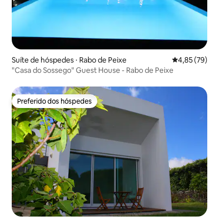
Suíte de hóspedes ⋅ Rabo de Peixe
4,85 de uma a
4,85 (79)
"Casa do Sossego" Guest House - Rabo de Peixe
Preferido dos hóspedes
Preferido dos hóspedes