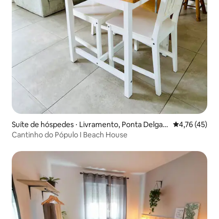
Suíte de hóspedes ⋅ Livramento, Ponta Delgad
4,76 de uma a
4,76 (45)
a
Cantinho do Pópulo I Beach House