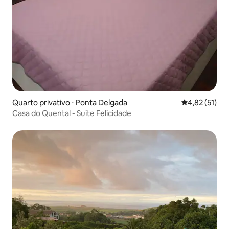
Quarto privativo ⋅ Ponta Delgada
4,82 de uma a
4,82 (51)
Casa do Quental - Suite Felicidade