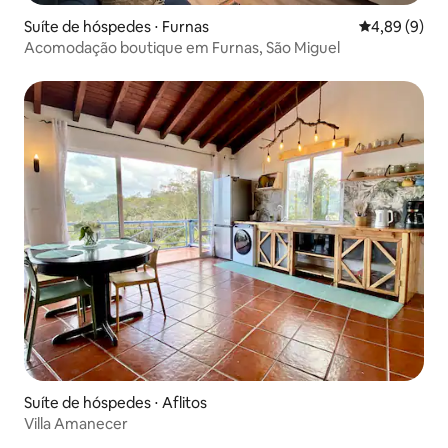
Suíte de hóspedes ⋅ Furnas
4,89 de uma 
4,89 (9)
Acomodação boutique em Furnas, São Miguel
Suíte de hóspedes ⋅ Aflitos
Villa Amanecer