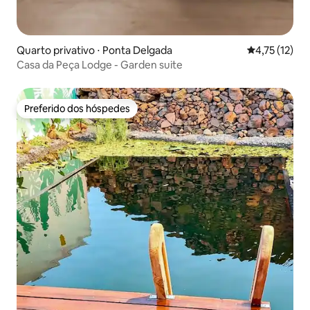
Quarto privativo ⋅ Ponta Delgada
4,75 de uma a
4,75 (12)
Casa da Peça Lodge - Garden suite
Preferido dos hóspedes
Preferido dos hóspedes