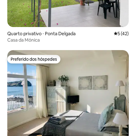
Quarto privativo ⋅ Ponta Delgada
5 de uma a
5 (42)
Casa da Mónica
Preferido dos hóspedes
Preferido dos hóspedes