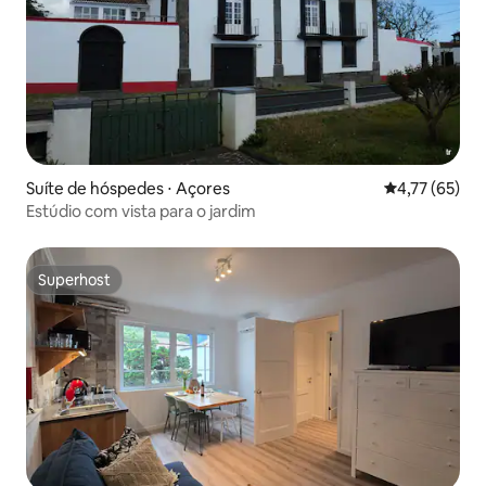
Suíte de hóspedes ⋅ Açores
4,77 de uma a
4,77 (65)
Estúdio com vista para o jardim
Superhost
Superhost