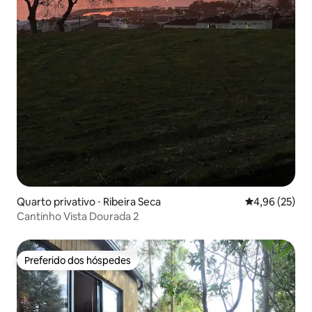
Quarto privativo ⋅ Ribeira Seca
4,96 de uma a
4,96 (25)
Cantinho Vista Dourada 2
Preferido dos hóspedes
Preferido dos hóspedes