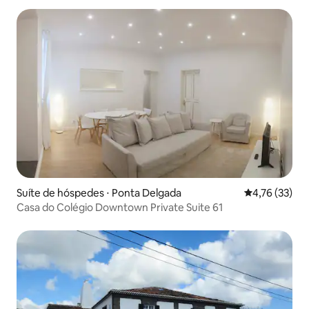
Suíte de hóspedes ⋅ Ponta Delgada
4,76 de uma a
4,76 (33)
Casa do Colégio Downtown Private Suite 61