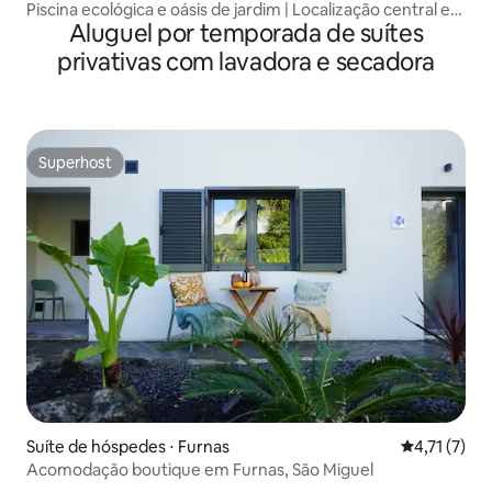
Piscina ecológica e oásis de jardim | Localização central e
Aluguel por temporada de suítes
ar-condicionado
privativas com lavadora e secadora
Superhost
Superhost
Suíte de hóspedes ⋅ Furnas
4,71 de uma 
4,71 (7)
Acomodação boutique em Furnas, São Miguel