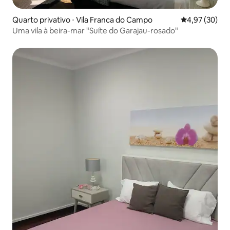
Quarto privativo ⋅ Vila Franca do Campo
4,97 de uma a
4,97 (30)
Uma vila à beira-mar "Suíte do Garajau-rosado"