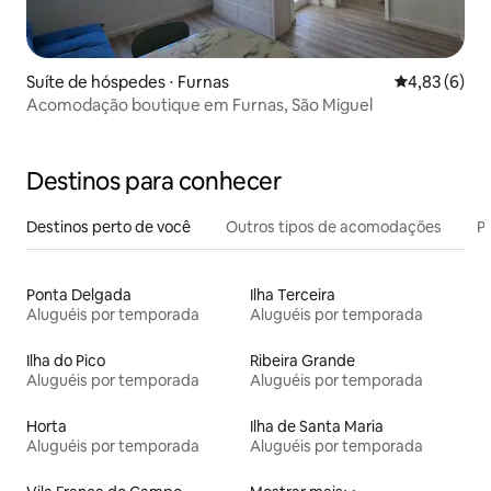
Suíte de hóspedes ⋅ Furnas
4,83 de uma 
4,83 (6)
Acomodação boutique em Furnas, São Miguel
Destinos para conhecer
Destinos perto de você
Outros tipos de acomodações
Pr
Ponta Delgada
Ilha Terceira
Aluguéis por temporada
Aluguéis por temporada
Ilha do Pico
Ribeira Grande
Aluguéis por temporada
Aluguéis por temporada
Horta
Ilha de Santa Maria
Aluguéis por temporada
Aluguéis por temporada