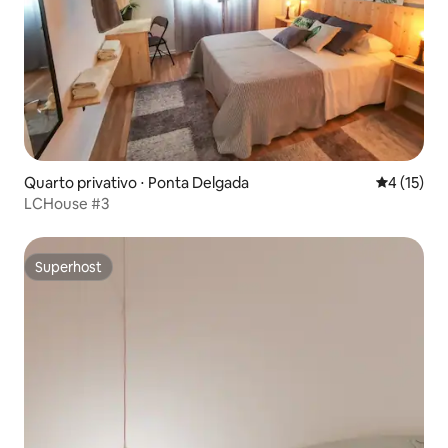
Quarto privativo ⋅ Ponta Delgada
4 de uma a
4 (15)
LCHouse #3
Superhost
Superhost