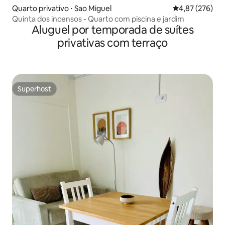
Quarto privativo ⋅ Sao Miguel
4,87 de uma av
4,87 (276)
Quinta dos incensos - Quarto com piscina e jardim
Aluguel por temporada de suítes
privativas com terraço
Superhost
Superhost