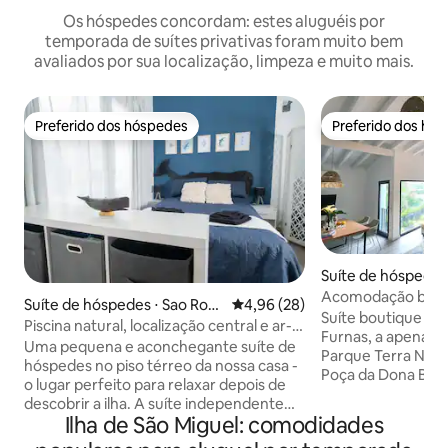
Os hóspedes concordam: estes aluguéis por
temporada de suítes privativas foram muito bem
avaliados por sua localização, limpeza e muito mais.
Preferido dos hóspedes
Preferido dos hó
Preferido dos hóspedes
Preferido dos hó
Suíte de hóspedes
Acomodação bouti
Suíte de hóspedes ⋅ Sao Roq
4,96 de uma avaliação média de
4,96 (28)
Miguel
Suíte boutique es
ue
Piscina natural, localização central e ar-
Furnas, a apenas 
condicionado | Estúdio
Uma pequena e aconchegante suíte de
Parque Terra Nost
hóspedes no piso térreo da nossa casa -
Poça da Dona Beij
o lugar perfeito para relaxar depois de
esmero, com uma 
descobrir a ilha. A suíte independente
colorida inspirada 
Ilha de São Miguel: comodidades
"Baleias" tem uma cama queen size, um
natureza, simboliz
banheiro, uma cozinha totalmente