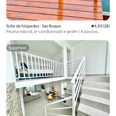
Suíte de hóspedes ⋅ Sao Roque
4,93 de uma a
4,93 (28)
Piscina natural, ar-condicionado e jardim | A poucos
minutos das praias
Superhost
Superhost