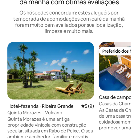
da manhã com ótimas avaliações
Os hóspedes concordam: estes aluguéis por
temporada de acomodações com café da manhã
foram muito bem avaliados por sua localização,
limpeza e muito mais.
Preferido dos hó
Preferido dos hó
Casa de campo ⋅ 
azenda
Casas da Chaminé 
Hotel-fazenda ⋅ Ribeira Grande
5 de uma avaliação média d
5 (9)
As Casas da Cham
Quinta Morazes - Vulcano
de uma casa tradic
Quinta Morazes é uma antiga
cuidadosamente c
propriedade vinícola com construção
promover uma viv
secular, situada em Rabo de Peixe. O seu
rural em casa típ
ambiente acolhedor, familiar e privativo,