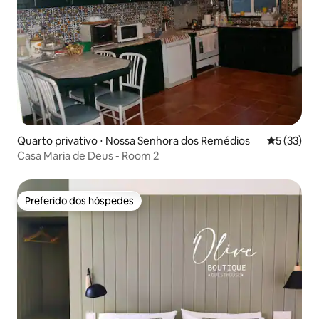
Quarto privativo ⋅ Nossa Senhora dos Remédios
5 de uma a
5 (33)
Casa Maria de Deus - Room 2
Preferido dos hóspedes
Preferido dos hóspedes