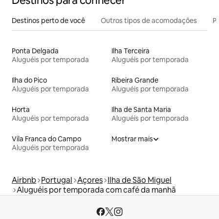
Destinos para conhecer
Destinos perto de você
Outros tipos de acomodações
Pr
Ponta Delgada
Ilha Terceira
Aluguéis por temporada
Aluguéis por temporada
Ilha do Pico
Ribeira Grande
Aluguéis por temporada
Aluguéis por temporada
Horta
Ilha de Santa Maria
Aluguéis por temporada
Aluguéis por temporada
Vila Franca do Campo
Mostrar mais
Aluguéis por temporada
Airbnb
Portugal
Açores
Ilha de São Miguel
Aluguéis por temporada com café da manhã