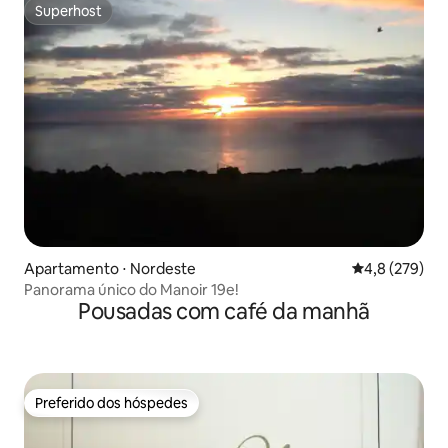
Superhost
Superhost
Apartamento ⋅ Nordeste
4,8 de uma av
4,8 (279)
Panorama único do Manoir 19e!
Pousadas com café da manhã
Preferido dos hóspedes
Preferido dos hóspedes