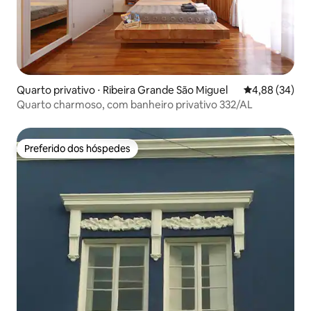
Quarto privativo ⋅ Ribeira Grande São Miguel
4,88 de uma a
4,88 (34)
Quarto charmoso, com banheiro privativo 332/AL
Preferido dos hóspedes
Preferido dos hóspedes