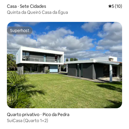
Casa ⋅ Sete Cidades
5 de uma a
5 (10)
Quinta da Queiró Casa da Égua
Superhost
Superhost
Quarto privativo ⋅ Pico da Pedra
SuiCasa (Quarto 1+2)