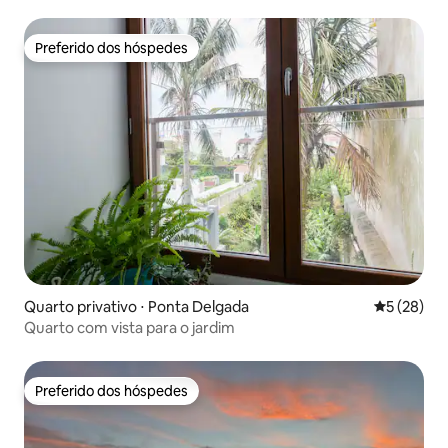
Preferido dos hóspedes
Preferido dos hóspedes
Quarto privativo ⋅ Ponta Delgada
5 de uma a
5 (28)
Quarto com vista para o jardim
Preferido dos hóspedes
Preferido dos hóspedes