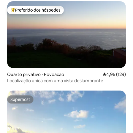
Preferido dos hóspedes
Entre os melhores preferidos dos hóspedes
Quarto privativo ⋅ Povoacao
4,95 de uma av
4,95 (129)
Localização única com uma vista deslumbrante.
Superhost
Superhost