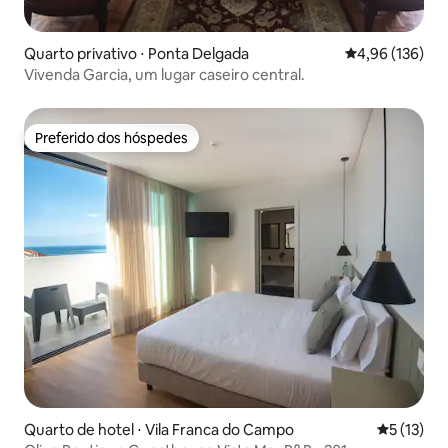
Quarto privativo ⋅ Ponta Delgada
4,96 de uma av
4,96 (136)
Vivenda Garcia, um lugar caseiro central.
Preferido dos hóspedes
Preferido dos hóspedes
Quarto de hotel ⋅ Vila Franca do Campo
5 de uma a
5 (13)