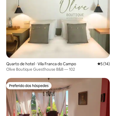
Quarto de hotel ⋅ Vila Franca do Campo
5 de uma a
5 (14)
Olive Boutique Guesthouse B&B — 102
Preferido dos hóspedes
Preferido dos hóspedes