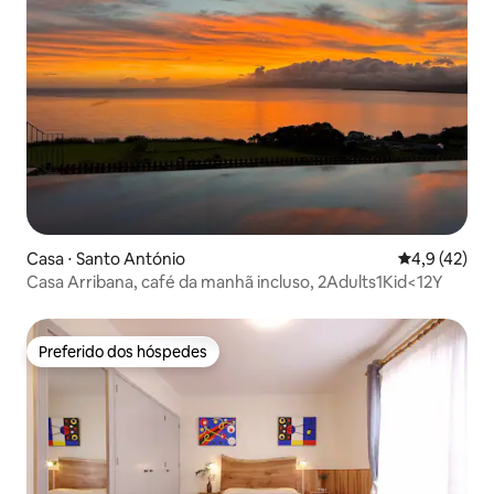
Casa ⋅ Santo António
4,9 de uma a
4,9 (42)
Casa Arribana, café da manhã incluso, 2Adults1Kid<12Y
Preferido dos hóspedes
Preferido dos hóspedes