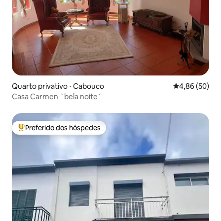
Quarto privativo ⋅ Cabouco
4,86 de uma a
4,86 (50)
Casa Carmen `bela noite´
Preferido dos hóspedes
Entre os melhores preferidos dos hóspedes