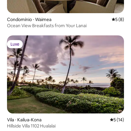
Condomínio ⋅ Waimea
5 de uma 
5 (8)
Ocean View Breakfasts from Your Lanai
Luxe
Luxe
Vila ⋅ Kailua-Kona
5 de uma a
5 (14)
Hillside Villa 1102 Hualalai