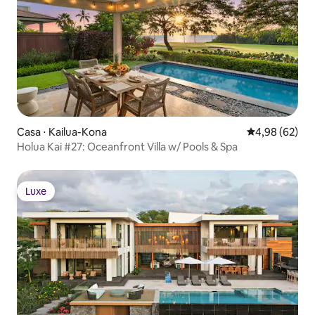
Casa ⋅ Kailua-Kona
4,98 de uma a
4,98 (62)
Holua Kai #27: Oceanfront Villa w/ Pools & Spa
Luxe
Luxe