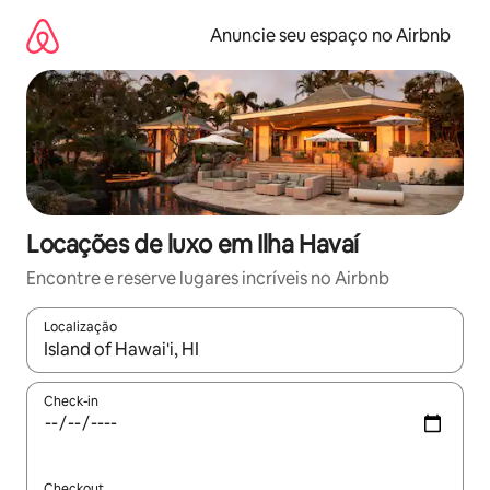
Pular
para
Anuncie seu espaço no Airbnb
o
conteúdo
Locações de luxo em Ilha Havaí
Encontre e reserve lugares incríveis no Airbnb
Localização
Quando os resultados estiverem disponíveis, explore-os usando
Check-in
Checkout