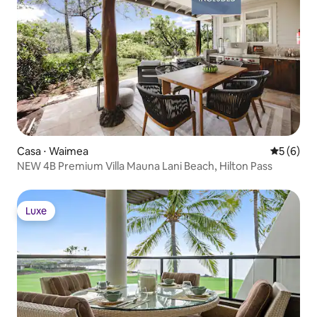
Casa ⋅ Waimea
5 de uma 
5 (6)
NEW 4B Premium Villa Mauna Lani Beach, Hilton Pass
Luxe
Luxe