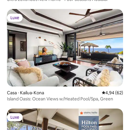
Luxe
Luxe
Casa ⋅ Kailua-Kona
4,94 de uma a
4,94 (62)
Island Oasis: Ocean Views w/Heated Pool/Spa, Green
Luxe
Luxe