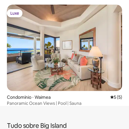
Luxe
Luxe
Condomínio ⋅ Waimea
5 de uma 
5 (5)
Panoramic Ocean Views | Pool | Sauna
Tudo sobre Big Island