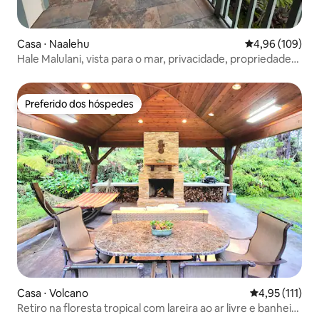
Casa ⋅ Naalehu
4,96 de uma av
4,96 (109)
Hale Malulani, vista para o mar, privacidade, propriedade
inteira
Preferido dos hóspedes
Preferido dos hóspedes
Casa ⋅ Volcano
4,95 de uma av
4,95 (111)
Retiro na floresta tropical com lareira ao ar livre e banheira