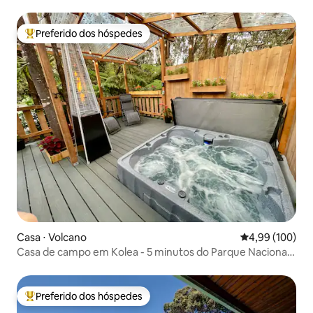
de hidromassagem
Preferido dos hóspedes
Entre os melhores preferidos dos hóspedes
Casa ⋅ Volcano
4,99 de uma av
4,99 (100)
Casa de campo em Kolea - 5 minutos do Parque Nacional
do Vulcão
Preferido dos hóspedes
Entre os melhores preferidos dos hóspedes