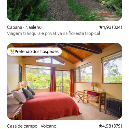
Cabana ⋅ Naalehu
4,93 de uma av
4,93 (324)
Viagem tranquila e privativa na floresta tropical
Preferido dos hóspedes
Entre os melhores preferidos dos hóspedes
Casa de campo ⋅ Volcano
4,98 de uma ava
4,98 (379)