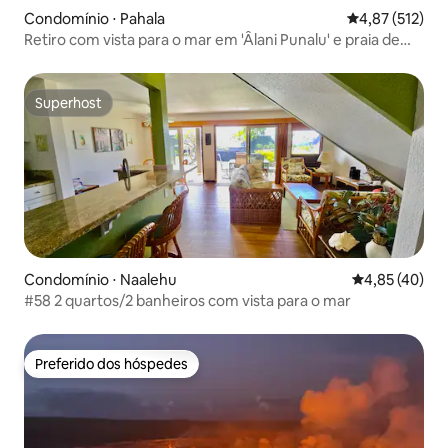
Condomínio ⋅ Pahala
4,87 de uma av
4,87 (512)
Retiro com vista para o mar em 'Âlani Punalu' e praia de
areia preta
Superhost
Superhost
Condomínio ⋅ Naalehu
4,85 de uma a
4,85 (40)
#58 2 quartos/2 banheiros com vista para o mar
Preferido dos hóspedes
Preferido dos hóspedes