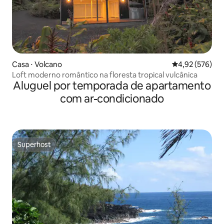
Casa ⋅ Volcano
4,92 de uma av
4,92 (576)
Loft moderno romântico na floresta tropical vulcânica
Aluguel por temporada de apartamento
com ar-condicionado
Superhost
Superhost