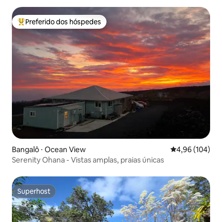
Preferido dos hóspedes
Entre os melhores preferidos dos hóspedes
Bangalô ⋅ Ocean View
4,96 de uma av
4,96 (104)
Serenity Ohana - Vistas amplas, praias únicas
Superhost
Superhost