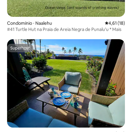
Condomínio ⋅ Naalehu
4,61 de uma a
4,61 (18)
#41 Turtle Hut na Praia de Areia Negra de Punalu'u * Mais
Superhost
Superhost