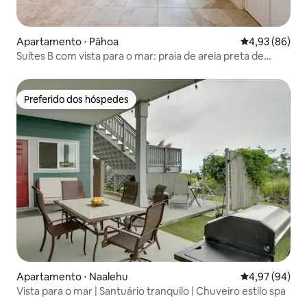
Apartamento ⋅ Pāhoa
4,93 de uma a
4,93 (86)
Suítes B com vista para o mar: praia de areia preta de
Kehena!
Preferido dos hóspedes
Preferido dos hóspedes
Apartamento ⋅ Naalehu
4,97 de uma a
4,97 (94)
Vista para o mar | Santuário tranquilo | Chuveiro estilo spa