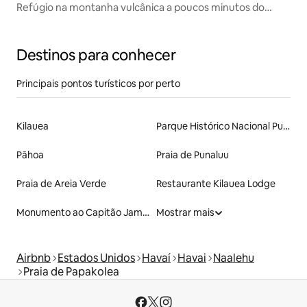
Refúgio na montanha vulcânica a poucos minutos do
Parque Nacional
Destinos para conhecer
Principais pontos turísticos por perto
Kilauea
Parque Histórico Nacional Puʻuhonua o Hōnaunau
Pāhoa
Praia de Punaluu
Praia de Areia Verde
Restaurante Kilauea Lodge
Monumento ao Capitão James Cook
Mostrar mais
Airbnb
Estados Unidos
Havaí
Havai
Naalehu
Praia de Papakolea