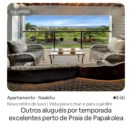
Superhost
Superhost
Apartamento ⋅ Naalehu
5 de uma 
5 (4)
Novo retiro de luxo | Vista para o mar e para o jardim
Outros aluguéis por temporada
excelentes perto de Praia de Papakolea