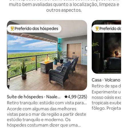
muito bem avaliadas quanto a localização, limpeza e
outros aspectos.
Preferido dos hóspedes
Preferido dos 
Entre os melhores preferidos dos hóspedes
Entre os melhore
Casa ⋅ Volcano
Retiro de spa de 
Parque Nacional d
Experimente um l
Suíte de hóspedes ⋅ Naaleh
4,99 de uma avaliação média de 
4,99 (225)
nosso oásis exclus
u
Retiro tranquilo: estúdio com vista para o
tropicais exuberant
mar
fôlego. Projetado
Acorde com algumas das melhores
exigentes que pr
vistas para o mar da região a partir deste
acomodações. De
estúdio tranquilo e moderno. Os
experiência integr
hóspedes costumam dizer que uma