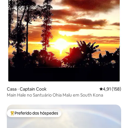
Casa ⋅ Captain Cook
4,91 de uma av
4,91 (158)
Main Hale no Santuário Ohia Malu em South Kona
Preferido dos hóspedes
Entre os melhores preferidos dos hóspedes