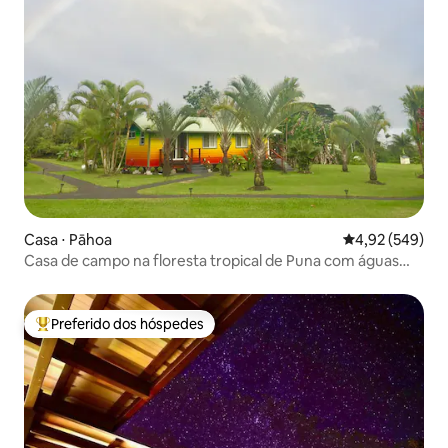
Casa ⋅ Pāhoa
4,92 de uma ava
4,92 (549)
Casa de campo na floresta tropical de Puna com águas
termais e arco-íris
Preferido dos hóspedes
Entre os melhores preferidos dos hóspedes