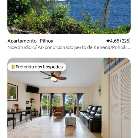
Apartamento ⋅ Pāhoa
4,65 de uma av
4,65 (225)
Nice Studio c/ Ar-condicionado perto de Kehena/Pohoiki
Beaches
Preferido dos hóspedes
Entre os melhores preferidos dos hóspedes