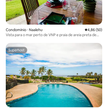
Condomínio ⋅ Naalehu
4,86 de uma a
4,86 (50)
Vista para o mar perto de VNP e praia de areia preta de
Punalu'u
Superhost
Superhost