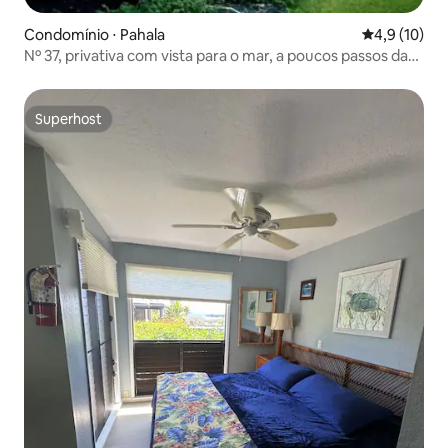
Condomínio ⋅ Pahala
4,9 de uma a
4,9 (10)
Nº 37, privativa com vista para o mar, a poucos passos da
praia de areia preta
Superhost
Superhost