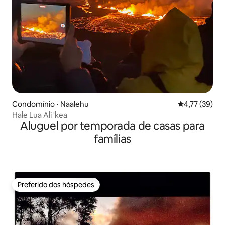
Condomínio ⋅ Naalehu
4,77 de uma a
4,77 (39)
Hale Lua Ali 'kea
Aluguel por temporada de casas para
famílias
Preferido dos hóspedes
Preferido dos hóspedes