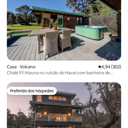
Casa ⋅ Volcano
4,94 de uma ava
4,94 (302)
Chalé Pi'i Mauna no vulcão do Havaí com banheira de
hidromassagem
Preferido dos hóspedes
Preferido dos hóspedes