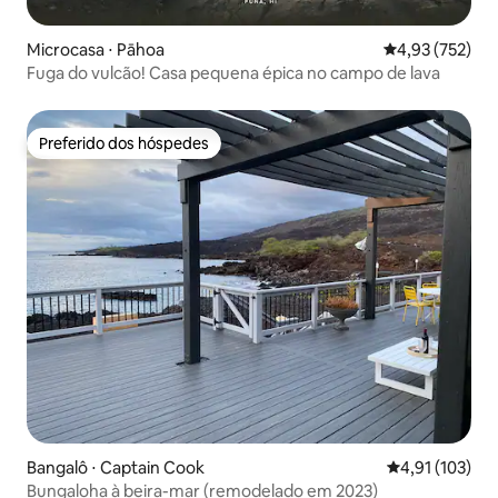
Microcasa ⋅ Pāhoa
4,93 de uma av
4,93 (752)
Fuga do vulcão! Casa pequena épica no campo de lava
Preferido dos hóspedes
Preferido dos hóspedes
Bangalô ⋅ Captain Cook
4,91 de uma av
4,91 (103)
Bungaloha à beira-mar (remodelado em 2023)