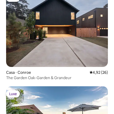
Luxe
Casa ⋅ Conroe
4,92 de uma a
4,92 (26)
The Garden Oak-Garden & Grandeur
Luxe
Luxe