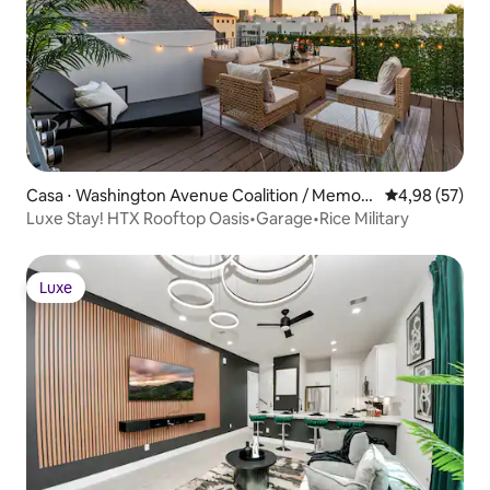
Casa ⋅ Washington Avenue Coalition / Memori
4,98 de uma a
4,98 (57)
al Park
Luxe Stay! HTX Rooftop Oasis•Garage•Rice Military
Luxe
Luxe