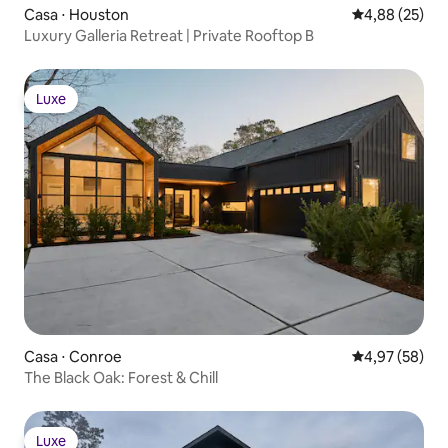
Casa ⋅ Houston
4,88 de uma a
4,88 (25)
Luxury Galleria Retreat | Private Rooftop B
Luxe
Luxe
Casa ⋅ Conroe
4,97 de uma a
4,97 (58)
The Black Oak: Forest & Chill
Luxe