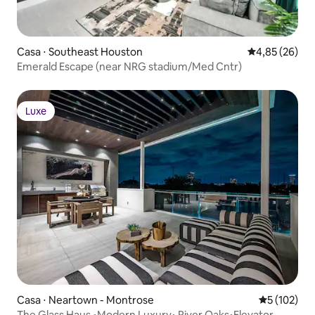
Casa ⋅ Southeast Houston
4,85 de uma a
4,85 (26)
Emerald Escape (near NRG stadium/Med Cntr)
Luxe
Luxe
Casa ⋅ Neartown - Montrose
5 de uma av
5 (102)
The Glass Haus •Modern Luxury• River Oaks•Elevator