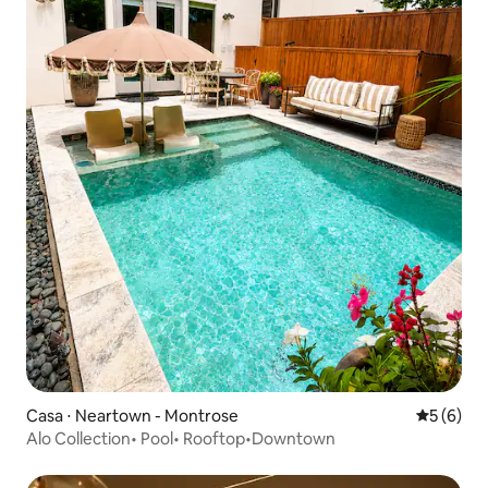
Casa ⋅ Neartown - Montrose
5 de uma 
5 (6)
Alo Collection• Pool• Rooftop•Downtown