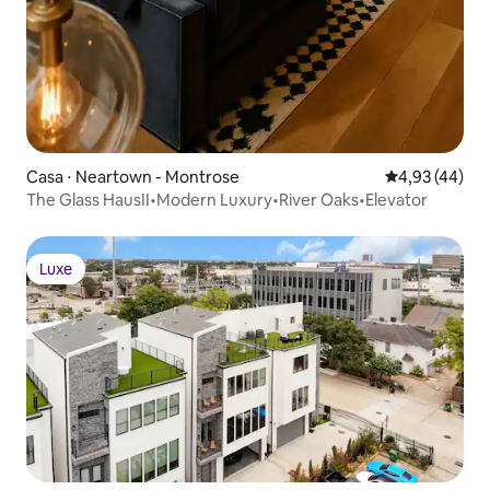
Casa ⋅ Neartown - Montrose
4,93 de uma a
4,93 (44)
The Glass HausII•Modern Luxury•River Oaks•Elevator
Luxe
Luxe