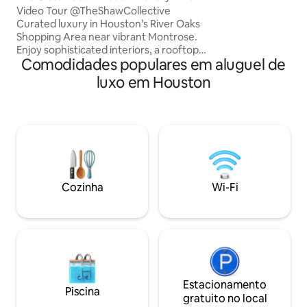
Oaks•Elevator
Video Tour @TheShawCollective
Curated luxury in Houston’s River Oaks
Shopping Area near vibrant Montrose.
Enjoy sophisticated interiors, a rooftop
Comodidades populares em aluguel de
terrace with downtown views, lounge
seating, and an 85” outdoor TV.
luxo em Houston
ELEVATOR ACCESS! 92 WALK SCORE! ⚽️
FIFA World Cup NRG Stadium 5mi ~15min
⚾️ Daikin Park / Downtown 4 mi ~12 min
🛍️ Galleria Mall 4 mi ~11min 🦉 Rice
University 2 mi ~7 min 🏥 MD Anderson &
Texas Med Center 4.2mi ~12min 🏀
Toyota Center 3mi~10min ⛳️ Memorial
Park 2.7 mi ~ 8 mins
Cozinha
Wi-Fi
Estacionamento
Piscina
gratuito no local