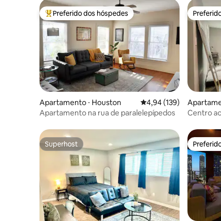
Preferido dos hóspedes
Preferid
Entre os melhores preferidos dos hóspedes
Preferid
Apartamento ⋅ Houston
4,94 de uma avaliação m
4,94 (139)
Apartame
Apartamento na rua de paralelepípedos
Centro a
Montrose!
Superhost
Preferid
Superhost
Preferid