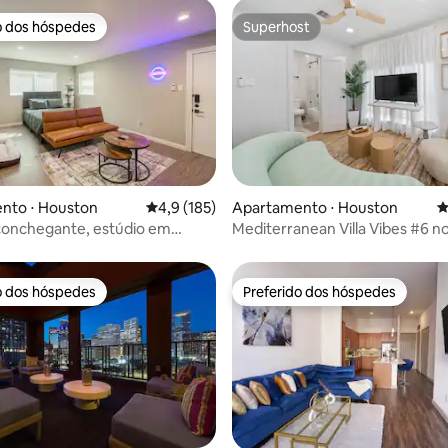
o dos hóspedes
Superhost
o dos hóspedes
Superhost
édia de 5, 139 avaliações
nto ⋅ Houston
4,9 de uma avaliação média de 5, 185 avalia
4,9 (185)
Apartamento ⋅ Houston
4
conchegante, estúdio em
Mediterranean Villa Vibes #6 no
 Estacionamento gratuito!
Downtown
o dos hóspedes
Preferido dos hóspedes
o dos hóspedes
Preferido dos hóspedes