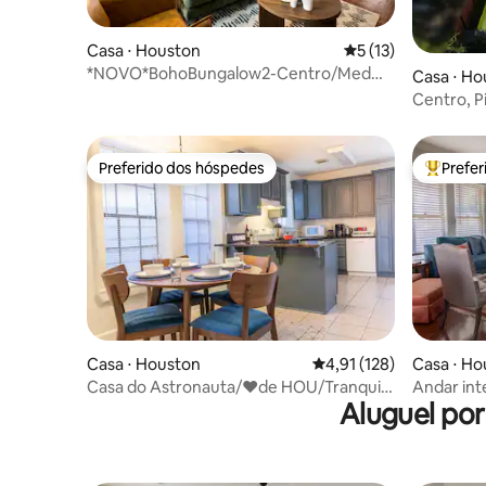
Casa ⋅ Houston
5 de uma avaliação 
5 (13)
*NOVO*BohoBungalow2-Centro/Med
Casa ⋅ Ho
Center/Conferência
Centro, Pi
Golfe, Ca
Preferido dos hóspedes
Prefe
Preferido dos hóspedes
Entre os
Casa ⋅ Houston
4,91 de uma avaliação m
4,91 (128)
Casa ⋅ Ho
Casa do Astronauta/❤de HOU/Tranquila
Andar in
Aluguel po
para caminhar/Wi-Fi de fibra
Dwntwn 