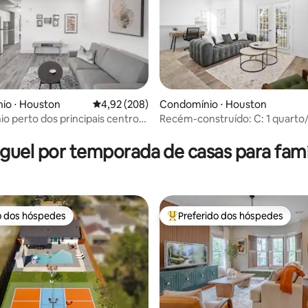
io ⋅ Houston
4,92 de uma avaliação média de 5, 208 avalia
4,92 (208)
Condomínio ⋅ Houston
o perto dos principais centros
Recém-construído: C: 1 quarto/
média de 5, 48 avaliações
go.
banheiro/condomínio modern
Houston
guel por temporada de casas para famí
o dos hóspedes
Preferido dos hóspedes
o dos hóspedes
Entre os melhores preferidos d