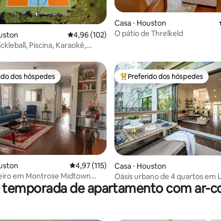
média de 5, 13 avaliações
Casa ⋅ Houston
O pátio de Threlkeld
uston
4,96 de uma avaliação média de 5, 102 avalia
4,96 (102)
ckleball, Piscina, Karaokê,
ma King Size
rido dos hóspedes
Preferido dos hóspedes
 melhores preferidos dos hóspedes
Entre os melhores preferidos d
édia de 5, 128 avaliações
uston
4,97 de uma avaliação média de 5, 115 avalia
4,97 (115)
Casa ⋅ Houston
teiro em Montrose Midtown
Oásis urbano de 4 quartos em 
r temporada de apartamento com ar-c
MedCenter
Heights | 5% dos melhores no A