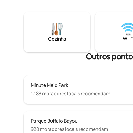
conforto caseiro Localização privilegiada:
totalment
• 🚃 1 minuto até a linha vermelha • 🏙️ 6
estacionamento. A loc
minutos para o centro de Houston • ⚾ 6
a estação
minutos para o Minute Maid Park • ⚕️ 18
rua permi
minutos para o Texas Medical Center • 🏟️
destaques
18 minutos para o NRG Stadium • ✈️ 24
restauran
minutos para o Aeroporto IAH • ✈️ 26
Cozinha
Wi-F
minutos para o Aeroporto Hobby
Desfrute de decoração boutique,
estacionamento gratuito e Wi-Fi rápido.
Outros ponto
A base ideal para explorar Houston -
reserve agora!
Minute Maid Park
1.188 moradores locais recomendam
Parque Buffalo Bayou
920 moradores locais recomendam