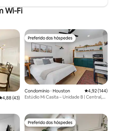
 Wi-Fi
Preferido dos hóspedes
Preferido dos hóspedes
Condomínio ⋅ Houston
4,92 de uma avaliação 
4,92 (144)
Estúdio Mi Casita – Unidade B | Central,
ções
4,88 de uma avaliação média de 5, 43 avaliações
4,88 (43)
perto do centro da cidade
Preferido dos hóspedes
Preferido dos hóspedes