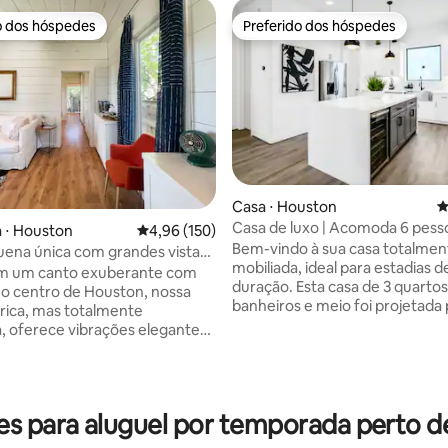
o dos hóspedes
Preferido dos hóspedes
o dos hóspedes
Preferido dos hóspedes
Casa ⋅ Houston
4
Casa de luxo | Acomoda 6 pesso
 ⋅ Houston
4,96 de uma avaliação média de 5, 150 avalia
4,96 (150)
Centro da cidade e metrô
Bem-vindo à sua casa totalmen
ena única com grandes vistas
mobiliada, ideal para estadias d
privativo!
em um canto exuberante com
duração. Esta casa de 3 quartos
a o centro de Houston, nossa
édia de 5, 125 avaliações
banheiros e meio foi projetada
órica, mas totalmente
conforto, privacidade e conven
a, oferece vibrações elegantes
Cada quarto inclui um banheiro 
ninhar com seu humano/animal
para maior conforto e privacid
ção favorito, ou apenas relaxar
Desfrute de uma cozinha tota
equipada, móveis modernos, Wi
e lavar/secar tornam-na ideal
s para aluguel por temporada perto
alta velocidade, smart TVs e la
s prolongadas. Toda a
em casa. Localizada a poucos 
de é sua, completa com quintal