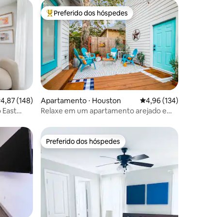
Preferido dos hóspedes
Entre os melhores preferidos dos hóspedes
ções
,87 de uma avaliação média de 5, 148 avaliações
4,87 (148)
Apartamento ⋅ Houston
4,96 de uma avaliação 
4,96 (134)
 East
Relaxe em um apartamento arejado e
cheio de luz
Preferido dos hóspedes
Preferido dos hóspedes