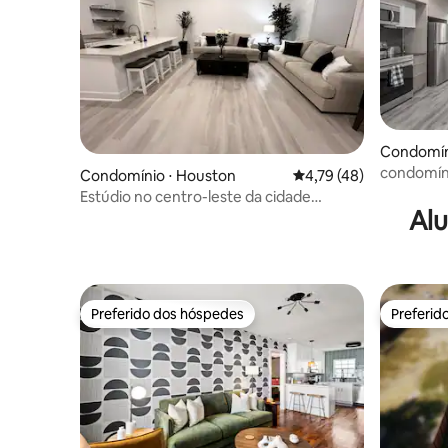
Condomín
condomíni
Condomínio ⋅ Houston
4,79 de uma avaliação 
4,79 (48)
de empre
Estúdio no centro-leste da cidade
Alu
Unidade nº 2
Preferido dos hóspedes
Preferid
Preferido dos hóspedes
Preferid