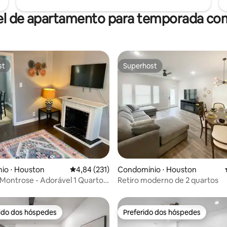
el de apartamento para temporada com
st
Superhost
st
Superhost
édia de 5, 186 avaliações
io ⋅ Houston
4,84 de uma avaliação média de 5, 231 avalia
4,84 (231)
Condomínio ⋅ Houston
ontrose - Adorável 1 Quarto
Retiro moderno de 2 quartos
 Rápido
rido dos hóspedes
Preferido dos hóspedes
 melhores preferidos dos hóspedes
Preferido dos hóspedes