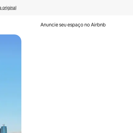
 original
Anuncie seu espaço no Airbnb
 deslizando o dedo na tela.