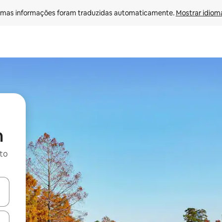
mas informações foram traduzidas automaticamente. 
Mostrar idioma
m
ito
ore-os usando as seta para cima e para baixo do teclado ou tocando e