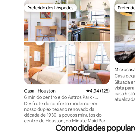
Preferido dos hóspedes
Preferid
Preferido dos hóspedes
Preferid
Microcasa
Casa pequ
+ quintal 
Situada 
vista par
Casa ⋅ Houston
4,94 de uma avaliação m
4,94 (125)
casa hist
6 min do centro e do Astros Park •
atualizad
Estacionamento privativo
Desfrute do conforto moderno em
para se a
nosso duplex texano renovado da
de estima
década de 1930, a poucos minutos do
sozinho. Uma cozinha completa e uma
centro de Houston, do Minute Maid Park,
máquina d
Comodidades populare
do NRG Stadium e muito mais. Este retiro
para estadia
combina vibrações boutique com
proprieda