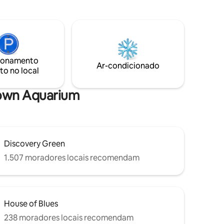
estacionamento dedicado fora da rua.
passos do
Desfrute de um concerto no salão de
il acesso
música White Oak nas proximidades ou
incipais
jante em um dos muitos bares e
tes e a
restaurantes locais
ionamento
Ar-condicionado
to no local
town Aquarium
Discovery Green
1.507 moradores locais recomendam
House of Blues
238 moradores locais recomendam