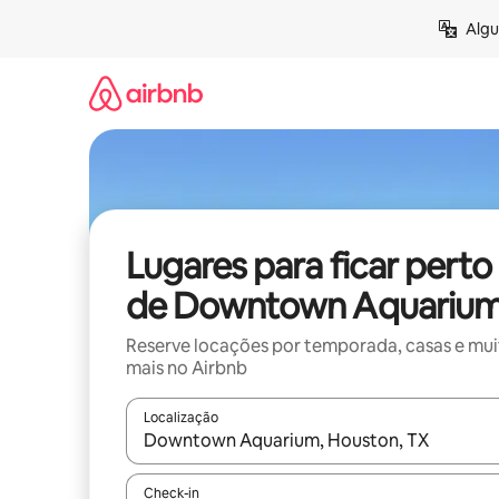
Pular
Algu
para
o
conteúdo
Lugares para ficar perto
de Downtown Aquariu
Reserve locações por temporada, casas e mu
mais no Airbnb
Localização
Quando os resultados estiverem disponíveis, expl
Check-in