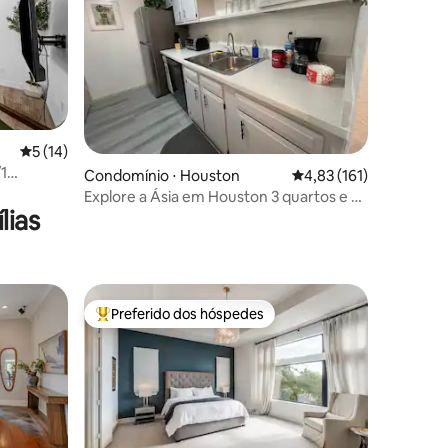
ções
5 de uma avaliação média de 5, 14 avaliações
5 (14)
1
Condomínio ⋅ Houston
4,83 de uma avaliação 
4,83 (161)
o em
Explore a Ásia em Houston 3 quartos e 2
lias
banheiros
Preferido dos hóspedes
os hóspedes
Entre os melhores preferidos dos hóspedes