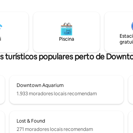
centro de Houston e a poucos 
e cercado/fechado e vaga de
MetroRail, os hóspedes têm fác
alização central e
ao Texas Medical Center, aos pr
 de trem leve do outro lado da
bairros comerciais, a restauran
tem acesso super fácil aos
entretenimento.
 das atrações, bares e
tes de Houston.
Estac
i
Piscina
gratui
s turísticos populares perto de Down
Downtown Aquarium
1.933 moradores locais recomendam
Lost & Found
271 moradores locais recomendam