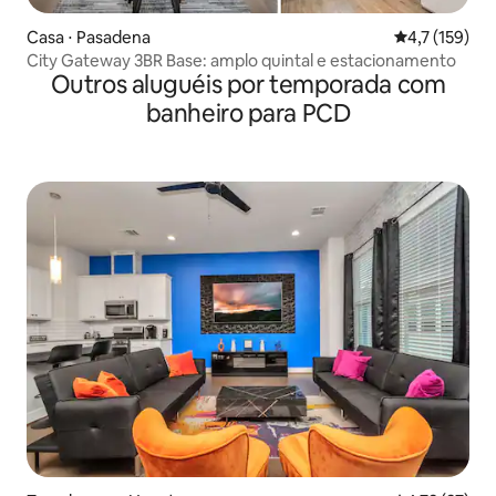
Casa ⋅ Pasadena
4,7 de uma av
4,7 (159)
City Gateway 3BR Base: amplo quintal e estacionamento
Outros aluguéis por temporada com
banheiro para PCD