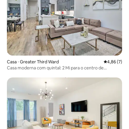
Casa ⋅ Greater Third Ward
4,86 de uma 
4,86 (7)
Casa moderna com quintal: 2 Mi para o centro de
Houston!