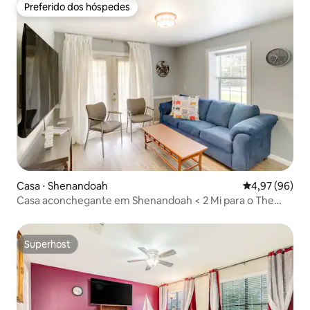
Preferido dos hóspedes
Preferido dos hóspedes
Casa ⋅ Shenandoah
4,97 de uma a
4,97 (96)
Casa aconchegante em Shenandoah < 2 Mi para o The
Woodlands Mall!
Superhost
Superhost