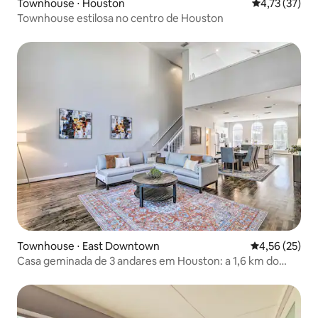
Townhouse ⋅ Houston
4,73 de uma a
4,73 (37)
Townhouse estilosa no centro de Houston
Townhouse ⋅ East Downtown
4,56 de uma a
4,56 (25)
Casa geminada de 3 andares em Houston: a 1,6 km do
Minute Maid Park