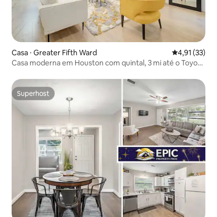
Casa ⋅ Greater Fifth Ward
4,91 de uma a
4,91 (33)
Casa moderna em Houston com quintal, 3 mi até o Toyota
Center
Superhost
Superhost