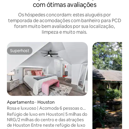
com ótimas avaliações
Os hóspedes concordam: estes aluguéis por
temporada de acomodações com banheiro para PCD
foram muito bem avaliados por sua localização,
limpeza e muito mais.
Superhost
Superhost
Apartamento ⋅ Houston
Rosa e luxuoso | Acomoda 6 pessoas ou
mais | A poucos minutos do
Refúgio de luxo em Houston| 5 milhas do
NRG/Downtown
NRG/2 milhas do centro e das atrações
de Houston Entre neste refúgio de luxo