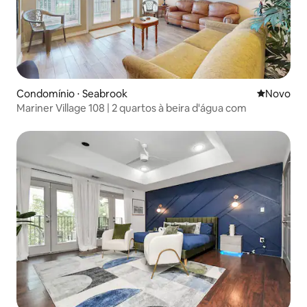
Condomínio ⋅ Seabrook
Novo lugar
Novo
Mariner Village 108 | 2 quartos à beira d'água com