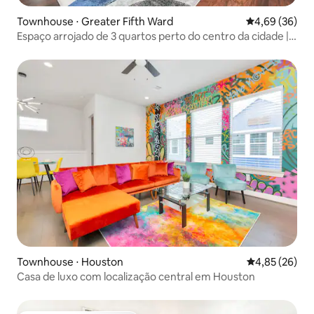
Townhouse ⋅ Greater Fifth Ward
4,69 de uma a
4,69 (36)
Espaço arrojado de 3 quartos perto do centro da cidade |
Parede de vinhos + varanda
Townhouse ⋅ Houston
4,85 de uma a
4,85 (26)
Casa de luxo com localização central em Houston