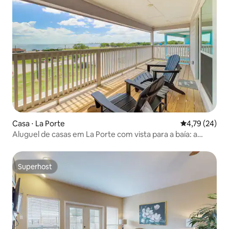
Casa ⋅ La Porte
4,79 de uma a
4,79 (24)
Aluguel de casas em La Porte com vista para a baía: a
poucos passos da praia!
Superhost
Superhost