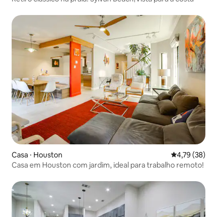
Casa ⋅ Houston
4,79 de uma a
4,79 (38)
Casa em Houston com jardim, ideal para trabalho remoto!