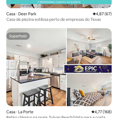
Casa ⋅ Deer Park
4,87 de uma a
4,87 (67)
Casa de piscina estilosa perto de empresas do Texas
Superhost
Superhost
Casa ⋅ La Porte
4,77 de uma av
4,77 (168)
Retiro clássico na praia: Sylvan Beach|Vista para a costa