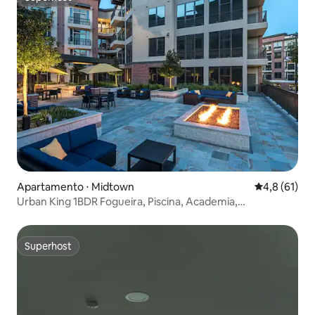
Superhost
Apartamento ⋅ Midtown
4,8 de uma a
4,8 (61)
Urban King 1BDR Fogueira, Piscina, Academia,
Estacionamento Grátis
Superhost
Superhost