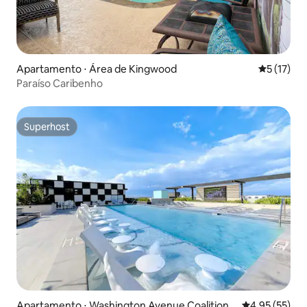
Apartamento ⋅ Área de Kingwood
5 de uma a
5 (17)
Paraíso Caribenho
Superhost
Superhost
Apartamento ⋅ Washington Avenue Coalition /
4,95 de uma a
4,95 (55)