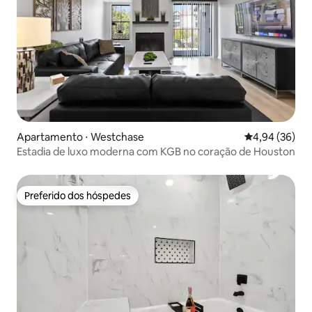
Apartamento ⋅ Westchase
4,94 de uma a
4,94 (36)
Estadia de luxo moderna com KGB no coração de Houston
Preferido dos hóspedes
Preferido dos hóspedes