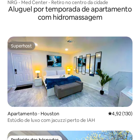
NRG - Med Center - Retiro no centro da cidade
Aluguel por temporada de apartamento
com hidromassagem
Superhost
Superhost
Apartamento ⋅ Houston
4,92 de uma av
4,92 (130)
Estúdio de luxo com jacuzzi perto de IAH
Preferido dos hóspedes