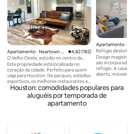
Apartamento ⋅ Ne
Montrose
Refúgio deslumbra
Apartamento ⋅ Neartown -
4,82 de uma avaliação média de 
4,82 (182)
cidade
Design magistral 
Montrose
O Velho Oeste, estúdio no centro da
são incorporados 
cidade!
Esta propriedade está localizada no
refúgio. A casa o
coração da cidade. Perfeito para quem
aberto, móveis el
viaja para Houston. De parques, estádios
e contrastantes b
esportivos, os melhores restaurantes e
estética moderna geral. ✔ Loc
Houston: comodidades populares para
bares da cidade. Tudo o que você
coração de Montr
precisa fica a poucos minutos de
aluguéis por temporada de
do centro da cida
distância. O espaço vem totalmente
apartamento
Walkscore de 91 - 
mobiliado com. - TV ROKU HD de 55
todos os lugares 
polegadas - Uma cama queen size
de 5 hóspedes em 
confortável - Um futon confortável! -
um sofá seccional
Cozinha totalmente equipada com
polegadas com Netf
cafeteira Keurig - Wi-Fi de alta
ESPN GRÁTIS Inter
velocidade - Cápsulas de café e lanches -