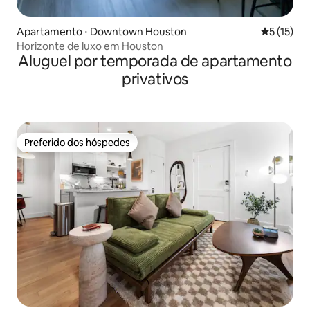
Apartamento ⋅ Downtown Houston
5 de uma a
5 (15)
Horizonte de luxo em Houston
Aluguel por temporada de apartamento
privativos
Preferido dos hóspedes
Preferido dos hóspedes