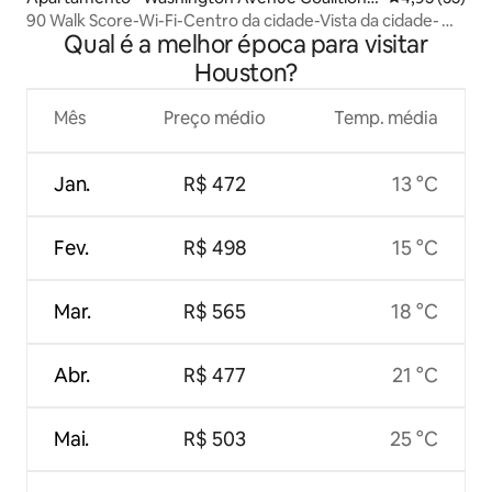
Memorial Park
90 Walk Score-Wi-Fi-Centro da cidade-Vista da cidade-
Qual é a melhor época para visitar
Piscina no terraço
Houston?
Mês
Preço médio
Temp. média
Jan.
R$ 472
13 °C
Fev.
R$ 498
15 °C
Mar.
R$ 565
18 °C
Abr.
R$ 477
21 °C
Mai.
R$ 503
25 °C