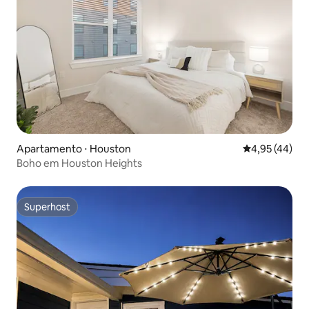
Apartamento ⋅ Houston
4,95 de uma a
4,95 (44)
Boho em Houston Heights
Superhost
Superhost