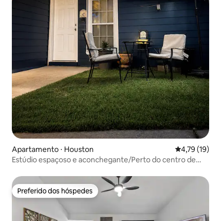
Apartamento ⋅ Houston
4,79 de uma a
4,79 (19)
Estúdio espaçoso e aconchegante/Perto do centro de
Houston+F/Estacionamento
Preferido dos hóspedes
Preferido dos hóspedes