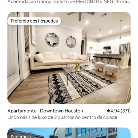
Acomodação tranquila perto de Med CNTR e NRG | 15 min
do centro
Preferido dos hóspedes
Preferido dos hóspedes
Apartamento ⋅ Downtown Houston
4,94 de uma av
4,94 (371)
Lindo oásis de luxo de 2 quartos no centro da cidade
Superhost