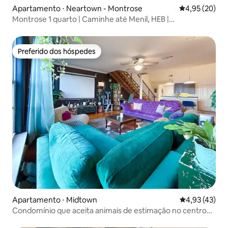
Apartamento ⋅ Neartown - Montrose
4,95 de uma a
4,95 (20)
Montrose 1 quarto | Caminhe até Menil, HEB |
Estacionamento gratuito
Preferido dos hóspedes
Preferido dos hóspedes
Apartamento ⋅ Midtown
4,93 de uma a
4,93 (43)
Condomínio que aceita animais de estimação no centro
de Houston