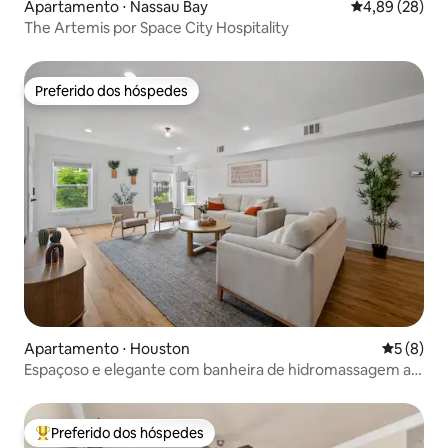
Apartamento ⋅ Nassau Bay
4,89 de uma a
4,89 (28)
The Artemis por Space City Hospitality
Preferido dos hóspedes
Preferido dos hóspedes
Apartamento ⋅ Houston
5 de uma 
5 (8)
Espaçoso e elegante com banheira de hidromassagem a
minutos do NRG+EaDo
Preferido dos hóspedes
Entre os melhores preferidos dos hóspedes