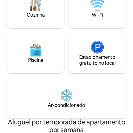
alta velocidade de
Secador de cabelo - Estacionamento na
Estacionamento r
rua para o seu carro - Cama para animais
em lote privado
Cozinha
Wi-Fi
de estimação É claro que aceitamos
animais de estimação!
Estacionamento
Piscina
gratuito no local
Ar-condicionado
Aluguel por temporada de apartamento
por semana