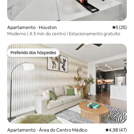
Apartamento ⋅ Houston
5 de uma a
5 (25)
Moderno | A 5 min do centro | Estacionamento gratuito
Preferido dos hóspedes
Preferido dos hóspedes
Apartamento ⋅ Área do Centro Médico
4,98 de uma a
4,98 (47)