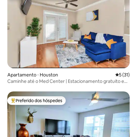
Apartamento ⋅ Houston
5 de uma a
5 (31)
Caminhe até o Med Center | Estacionamento gratuito e
Wi-Fi
Preferido dos hóspedes
Entre os melhores preferidos dos hóspedes