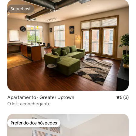
Superhost
Superhost
Apartamento ⋅ Greater Uptown
5 de uma 
5 (3)
O loft aconchegante
Preferido dos hóspedes
Preferido dos hóspedes