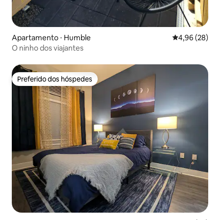
Apartamento ⋅ Humble
4,96 de uma a
4,96 (28)
O ninho dos viajantes
Preferido dos hóspedes
Preferido dos hóspedes