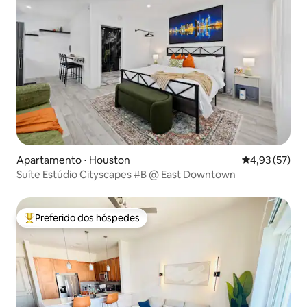
Apartamento ⋅ Houston
4,93 de uma a
4,93 (57)
Suíte Estúdio Cityscapes #B @ East Downtown
Preferido dos hóspedes
Entre os melhores preferidos dos hóspedes