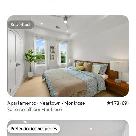
Superhost
Superhost
Apartamento ⋅ Neartown - Montrose
4,78 de uma a
4,78 (69)
Suíte Amalfi em Montrose
Preferido dos hóspedes
Preferido dos hóspedes