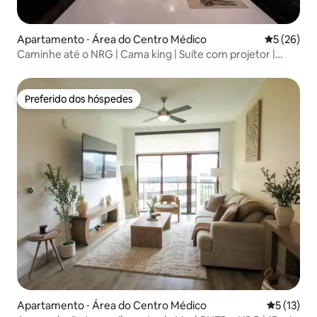
Apartamento ⋅ Área do Centro Médico
5 de uma a
5 (26)
Caminhe até o NRG | Cama king | Suíte com projetor |
TMC
Preferido dos hóspedes
Preferido dos hóspedes
Apartamento ⋅ Área do Centro Médico
5 de uma a
5 (13)