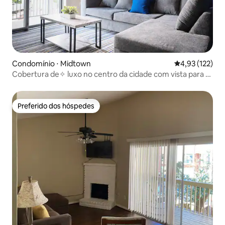
Condomínio ⋅ Midtown
4,93 de uma av
4,93 (122)
Cobertura de✧ luxo no centro da cidade com vista para o
horizonte ✧
Preferido dos hóspedes
Preferido dos hóspedes