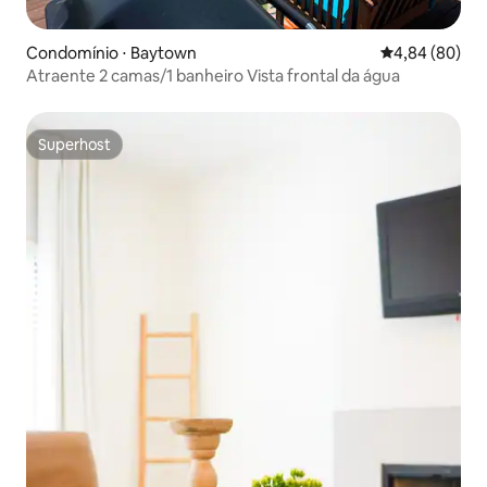
Condomínio ⋅ Baytown
4,84 de uma av
4,84 (80)
Atraente 2 camas/1 banheiro Vista frontal da água
Superhost
Superhost