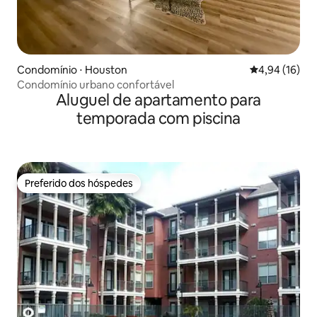
Condomínio ⋅ Houston
4,94 de uma a
4,94 (16)
Condomínio urbano confortável
Aluguel de apartamento para
temporada com piscina
Preferido dos hóspedes
Preferido dos hóspedes