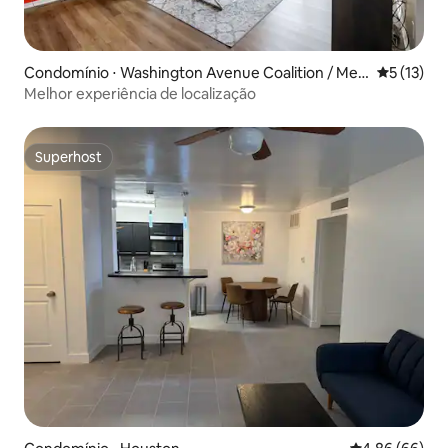
Condomínio ⋅ Washington Avenue Coalition / Me
5 de uma a
5 (13)
morial Park
Melhor experiência de localização
Superhost
Superhost