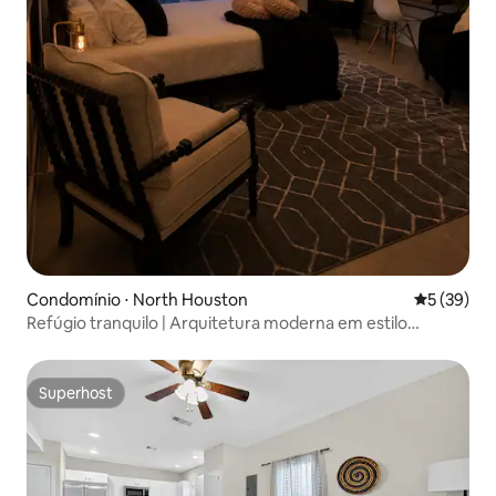
Condomínio ⋅ North Houston
5 de uma a
5 (39)
Refúgio tranquilo | Arquitetura moderna em estilo
Bauhaus
Superhost
Superhost