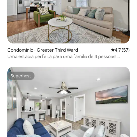
Condomínio ⋅ Greater Third Ward
4,7 de uma a
4,7 (57)
Uma estadia perfeita para uma família de 4 pessoas!
Localização privilegiada
Superhost
Superhost