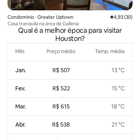
Condomínio ⋅ Greater Uptown
4,93 de uma a
4,93 (30)
Casa tranquila na área de Galleria
Qual é a melhor época para visitar
Houston?
Mês
Preço médio
Temp. média
Jan.
R$ 507
13 °C
Fev.
R$ 522
15 °C
Mar.
R$ 615
18 °C
Abr.
R$ 538
21 °C