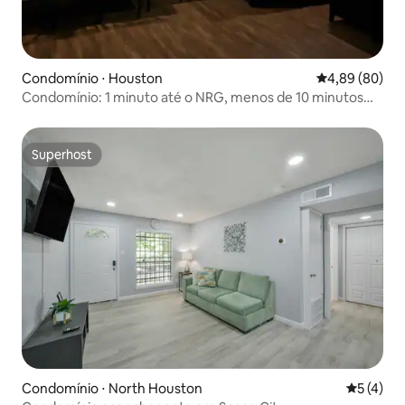
Condomínio ⋅ Houston
4,89 de uma av
4,89 (80)
Condomínio: 1 minuto até o NRG, menos de 10 minutos
até o Med Center
Superhost
Superhost
Condomínio ⋅ North Houston
5 de uma 
5 (4)