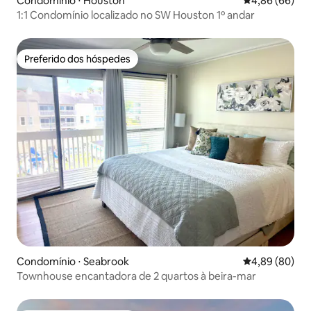
Condomínio ⋅ Houston
4,86 de uma av
4,86 (66)
1:1 Condomínio localizado no SW Houston 1º andar
Preferido dos hóspedes
Preferido dos hóspedes
Condomínio ⋅ Seabrook
4,89 de uma av
4,89 (80)
Townhouse encantadora de 2 quartos à beira-mar