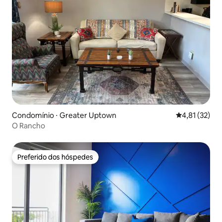
Condomínio ⋅ Greater Uptown
4,81 de uma a
4,81 (32)
O Rancho
Preferido dos hóspedes
Preferido dos hóspedes