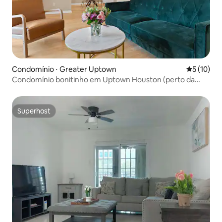
Condomínio ⋅ Greater Uptown
5 de uma a
5 (10)
Condomínio bonitinho em Uptown Houston (perto da
Galleria)
Superhost
Superhost