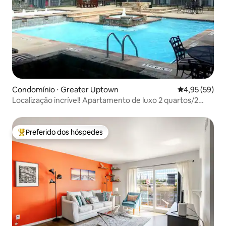
Condomínio ⋅ Greater Uptown
4,95 de uma a
4,95 (59)
Localização incrível! Apartamento de luxo 2 quartos/2
banheiros
Preferido dos hóspedes
Entre os melhores preferidos dos hóspedes