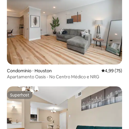
Condomínio ⋅ Houston
4,99 de uma a
4,99 (75)
Apartamento Oasis - No Centro Médico e NRG
Superhost
Superhost