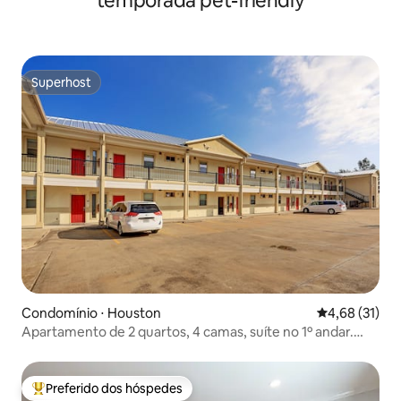
temporada pet-friendly
Superhost
Superhost
Condomínio ⋅ Houston
4,68 de uma a
4,68 (31)
Apartamento de 2 quartos, 4 camas, suíte no 1º andar.
Gated103
Preferido dos hóspedes
Entre os melhores preferidos dos hóspedes