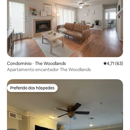
Condomínio ⋅ The Woodlands
4,71 de uma a
4,71 (63)
Apartamento encantador The Woodlands
Preferido dos hóspedes
Preferido dos hóspedes