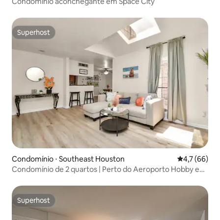
Condomínio aconchegante em Space City
Superhost
Superhost
Condomínio ⋅ Southeast Houston
4,7 de uma a
4,7 (66)
Condomínio de 2 quartos | Perto do Aeroporto Hobby e
do Med Center | Lavadora/secadora
Superhost
Superhost