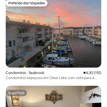
Preferido dos hóspedes
Preferido dos hóspedes
Condomínio ⋅ Seabrook
4,92 de uma av
4,92 (110)
Condomínio espaçoso em Clear Lake com vista para a
marina
Superhost
Superhost