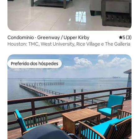
Condomínio ⋅ Greenway / Upper Kirby
5 de uma 
5 (3)
Houston: TMC, West University, Rice Village e The Galleria
Preferido dos hóspedes
Preferido dos hóspedes