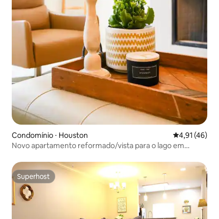
Condomínio ⋅ Houston
4,91 de uma a
4,91 (46)
Novo apartamento reformado/vista para o lago em
Energy Corridor
Superhost
Superhost