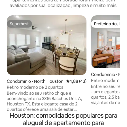
avaliados por sua localização, limpeza e muito mais.
Superhost
Preferido dos hó
Superhost
Preferido dos hó
Condomínio ⋅ Nor
Retiro moderno de
Condomínio ⋅ North Houston
4,88 de uma avaliação média de
4,88 (43)
DT Houston + Wi-F
Entre no seu reti
Retiro moderno de 2 quartos
- um elegante ap
Bem-vindo ao seu retiro chique e
quartos, 2,5 banhei
aconchegante na 3316 Bacchus Unit A,
viajantes de negóci
Houston TX. Esta elegante casa de 2
de bem-estar. ✔ 
quartos oferece uma sala de estar
com banheiros pri
Houston: comodidades populares para
moderna, cozinha totalmente equipada,
privacidade e con
camas confortáveis e um banheiro
aluguel de apartamento para
totalmente equipada Wi-Fi ✔ d
moderno. Perfeitamente localizada,