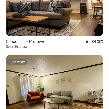
Condomínio ⋅ Midtown
4,84 de uma a
4,84 (37)
Suíte Escape
Superhost
Superhost