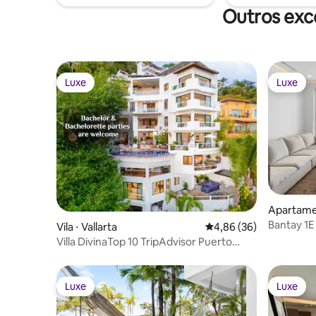
Outros exc
Luxe
Luxe
Luxe
Luxe
Apartamen
Bantay 1E
Vila ⋅ Vallarta
4,86 de uma avaliação 
4,86 (36)
Ocean Vi
Villa DivinaTop 10 TripAdvisor Puerto
Vallarta 9BR
Luxe
Luxe
Luxe
Luxe