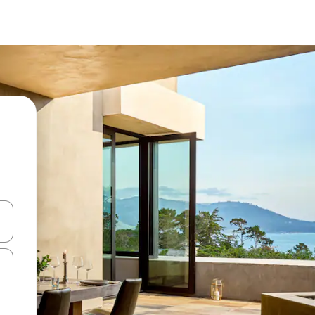
ore-os usando as seta para cima e para baixo do teclado ou tocando e