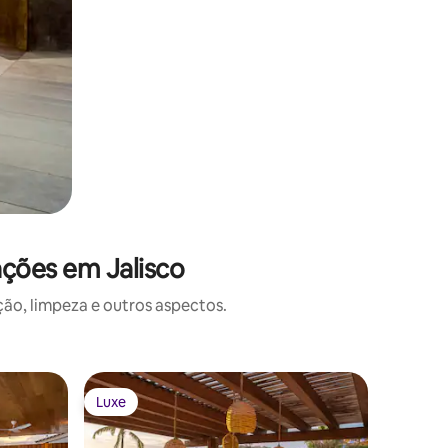
ações em Jalisco
o, limpeza e outros aspectos.
Apartame
Luxe
Luxe
Luxe
Luxe
SohoPV P
Ocean V
Escape to