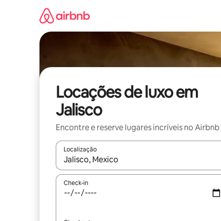
Pular
para
o
conteúdo
Locações de luxo em
Jalisco
Encontre e reserve lugares incríveis no Airbnb
Localização
Quando os resultados estiverem disponíveis, expl
Check-in