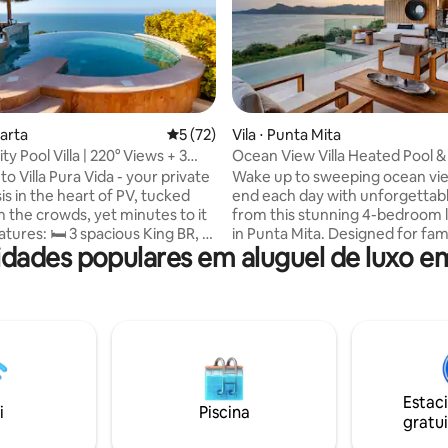
média de 5, 21 avaliações
larta
5 de uma avaliação média de 5, 72 avalia
5 (72)
Vila ⋅ Punta Mita
ity Pool Villa | 220° Views + 3
Ocean View Villa Heated Pool &
Punta Mita
 Villa Pura Vida - your private
Wake up to sweeping ocean vi
is in the heart of PV, tucked
end each day with unforgettab
 the crowds, yet minutes to it
from this stunning 4-bedroom lu
in Punta Mita. Designed for families and
ades populares em aluguel de luxo em
 Panoramic views of the ocean,
groups of friends, the villa offe
antic Zone & Los Muertos
interiors, spacious en-suite b
rivate heated infinity pool,
and seamless indoor–outdoor li
lapa bar 🚶 10-min walk & 🚕 5-
private infinity heated plunge p
to beaches & dining 🏡 4,700 sq
overlooking the Pacific Ocean 
level indoor & outdoor living 🏆
jungle surroundings, creating 
xe + Top 5% of Airbnb global
setting for relaxation and quali
together. Enjoy slow mornings,
Estac
& couples
inspired meals prepared in
i
Piscina
gratui