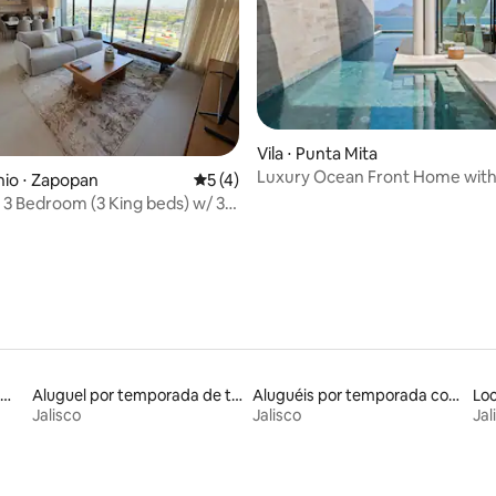
 média de 5, 7 avaliações
Vila ⋅ Punta Mita
Luxury Ocean Front Home with
io ⋅ Zapopan
5 de uma avaliação média de 5, 4 avalia
5 (4)
Alley
 3 Bedroom (3 King beds) w/ 3.5
ms
luguéis por temporada em resorts
Aluguel por temporada de trailers
Aluguéis por temporada com acesso ao lago
Jalisco
Jalisco
Jal