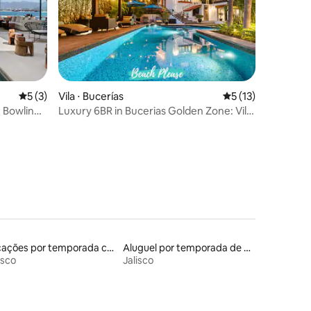
5 de uma avaliação média de 5, 3 avaliações
5 (3)
Vila ⋅ Bucerías
5 de uma avaliação
5 (13)
 Bowling
Luxury 6BR in Bucerias Golden Zone: Villa
ções
Moderna
Locações por temporada com piscina
Aluguel por temporada de apart-hotéis
isco
Jalisco