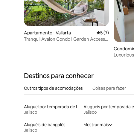
Apartamento ⋅ Vallarta
5 de uma avaliação
5 (7)
Tranquil Avalon Condo | Garden Access &
Bay View
Condomín
Luxurious
Bathroo
Destinos para conhecer
Outros tipos de acomodações
Coisas para fazer
Aluguel por temporada de lofts
A
Jalisco
Jalisco
Aluguéis de bangalôs
Mostrar mais
Jalisco