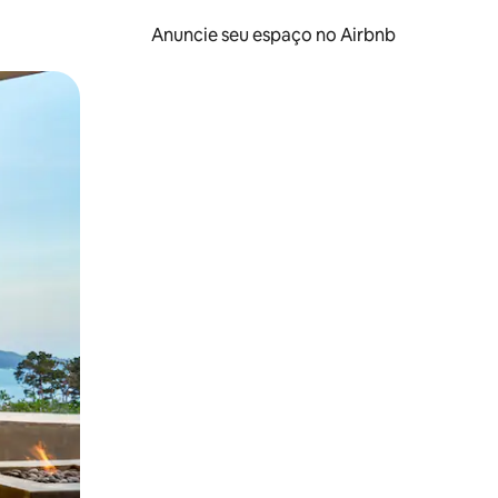
Anuncie seu espaço no Airbnb
 deslizando o dedo na tela.