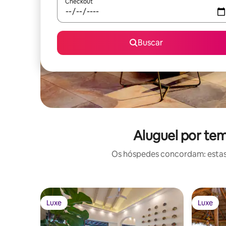
Checkout
Buscar
Aluguel por tem
Os hóspedes concordam: estas
Luxe
Luxe
Luxe
Luxe