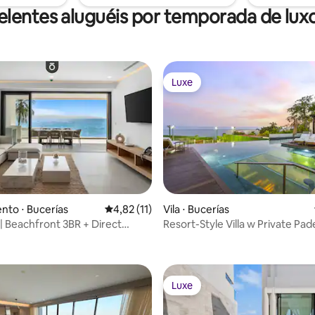
elentes aluguéis por temporada de luxo
Luxe
Luxe
to ⋅ Bucerías
4,82 de uma avaliação média de 5, 11 avalia
4,82 (11)
Vila ⋅ Bucerías
 | Beachfront 3BR + Direct
Resort-Style Villa w Private Pad
média de 5, 36 avaliações
ews
Infinity Pool
Luxe
Luxe