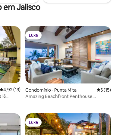
 em Jalisco
Luxe
Luxe
ções
4,92 de uma avaliação média de 5, 13 avaliações
4,92 (13)
Condomínio ⋅ Punta Mita
5 de uma avaliação
5 (15)
el &
Amazing Beachfront Penthouse
w/Premier Golf+Yacht
Luxe
Luxe