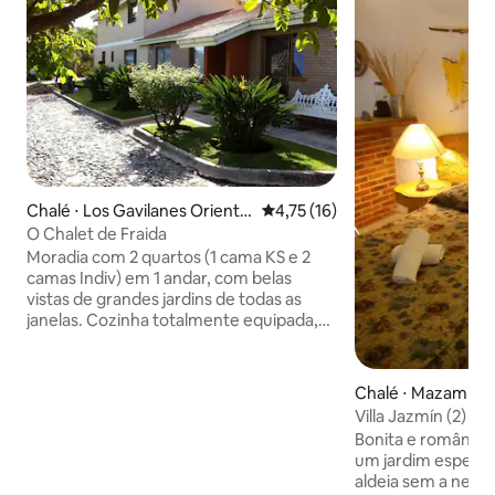
Chalé ⋅ Los Gavilanes Orient
4,75 de uma avaliação média de
4,75 (16)
e, Municipio de Tlajomulco
O Chalet de Fraida
Moradia com 2 quartos (1 cama KS e 2
camas Indiv) em 1 andar, com belas
vistas de grandes jardins de todas as
janelas. Cozinha totalmente equipada,
sala de jantar para 4 pessoas, sala com
sofá-cama, 1 banheiro, quiosque.
Comodidades gratuitas para anfitriões:
Chalé ⋅ Mazamitla
estacionamento para um carro, Wi-Fi,
Villa Jazmín (2) Ro
café da manhã continental, café da
Churrasqueira - C
Bonita e romântic
manhã continental, máquina de lavar e
um jardim espetac
secar roupa. Dentro de um raio de 1,5
aldeia sem a neces
km você pode encontrar Lojas de