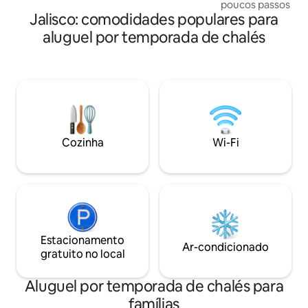
poucos passos da 
Conveniência, Supermercados,
Jalisco: comodidades populares para
um lugar único de 
Farmácias, Cafés, Restaurantes e Bares
rodeado por árvore
aluguel por temporada de chalés
de todas as categorias.
exóticas. Terraço 
de carne, Descans
café rico a partir 
ouvindo o chilrear
limpas e arrumad
muito particular da
Wi-Fi e TV, área de
Cozinha
Wi-Fi
Estacionamento
Ar-condicionado
gratuito no local
Aluguel por temporada de chalés para
famílias