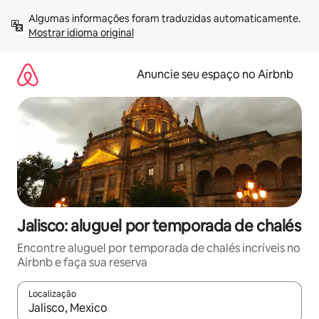
Pular
Algumas informações foram traduzidas automaticamente. 
para
Mostrar idioma original
o
conteúdo
Anuncie seu espaço no Airbnb
Jalisco: aluguel por temporada de chalés
Encontre aluguel por temporada de chalés incríveis no
Airbnb e faça sua reserva
Localização
Quando os resultados estiverem disponíveis, explore-os usando