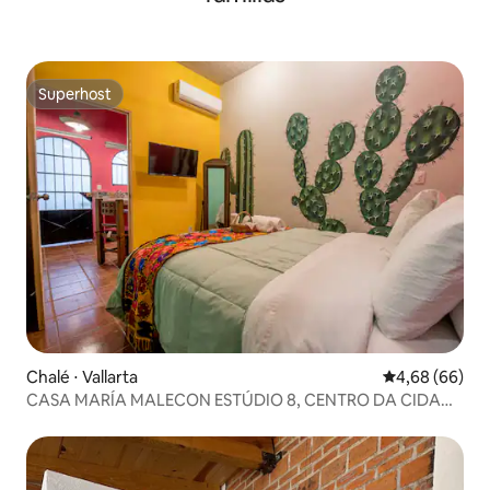
Superhost
Superhost
Chalé ⋅ Vallarta
4,68 de uma av
4,68 (66)
CASA MARÍA MALECON ESTÚDIO 8, CENTRO DA CIDADE
PRAIA