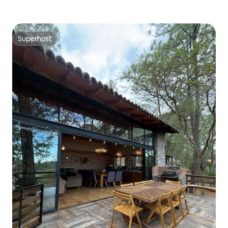
normalmente tenham alguém para
ajudá-los e conversar, com qualquer
maneira necessária. Nossa equipe está
conosco há muitos anos e é bastante
Superhost
qualificada e experiente em atender
Superhost
nossos hóspedes. Esta vila fica na costa
sul de Puerto Vallarta, que fica entre
montanhas cobertas por uma selva
exuberante ao lado da Baía de Banderas.
É uma área de luxo cheia de natureza
incrível e casas luxuosas. Algumas das
melhores praias estão do lado de fora da
porta. Nossa comunidade de vilas
fechadas isoladas e exclusivas fica a
poucos minutos da encantadora e
histórica Zona Romântica de Puerto
Vallarta, a poucos minutos da cidade e a
apenas dez milhas do Aeroporto de
Puerto Vallarta. Táxis estão
prontamente disponíveis e por US$ 7
você está na cidade em dez minutos. O
ônibus da estrada costeira para em
frente ao nosso enclave de vila a cada 15
minutos, e por $ 0,50 você pode estar na