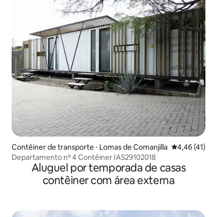
Contêiner de transporte ⋅ Lomas de Comanjilla
4,46 de uma a
4,46 (41)
Departamento nº 4 Contêiner IAS29102018
Aluguel por temporada de casas
contêiner com área externa