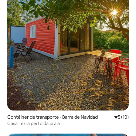
Contêiner de transporte ⋅ Barra de Navidad
5 de uma a
5 (10)
Casa Terra perto da praia