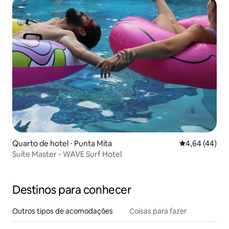
Quarto de hotel ⋅ Punta Mita
4,64 de uma a
4,64 (44)
Suíte Master - WAVE Surf Hotel
Destinos para conhecer
Outros tipos de acomodações
Coisas para fazer