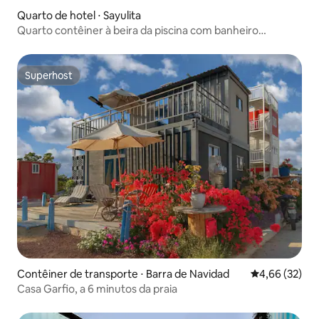
Quarto de hotel ⋅ Sayulita
Quarto contêiner à beira da piscina com banheiro
privativo
Superhost
Superhost
Contêiner de transporte ⋅ Barra de Navidad
4,66 de uma a
4,66 (32)
Casa Garfio, a 6 minutos da praia