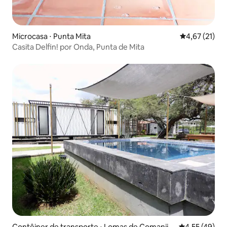
Microcasa ⋅ Punta Mita
4,67 de uma a
4,67 (21)
Casita Delfin! por Onda, Punta de Mita
Contêiner de transporte ⋅ Lomas de Comanjill
4,55 de uma a
4,55 (49)