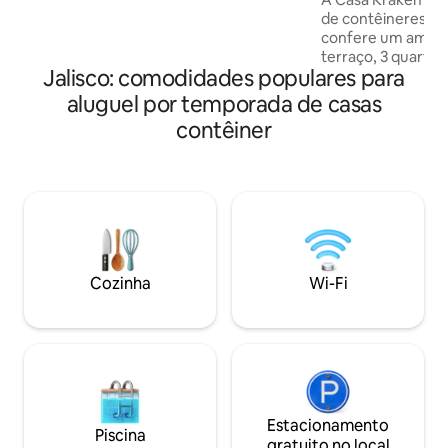
locais. Reserve agora.
de contêineres té
confere um ambient
terraço, 3 quarto
Jalisco: comodidades populares para
3 banheiros compl
equipada. Possui 2
aluguel por temporada de casas
piscina de 12 metr
contêiner
churrasqueira, qua
petanca, churrasq
um quarto há uma 
outros dois há em
com 2 camas de so
de solteiro. A apenas 6 minutos de carro
da praia.
Cozinha
Wi-Fi
Estacionamento
Piscina
gratuito no local