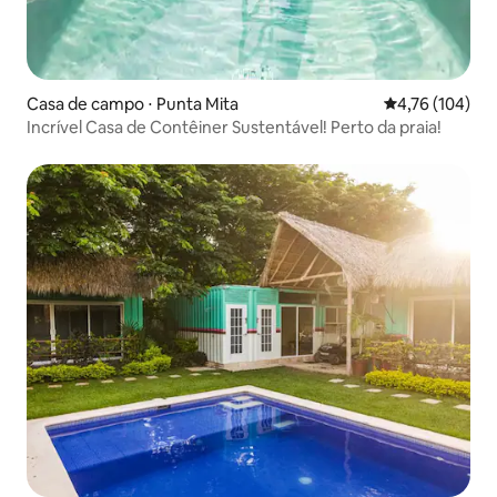
Casa de campo ⋅ Punta Mita
4,76 de uma av
4,76 (104)
Incrível Casa de Contêiner Sustentável! Perto da praia!