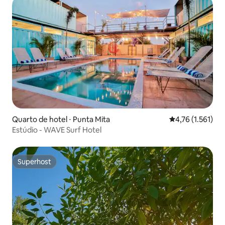
Quarto de hotel ⋅ Punta Mita
4,76 de uma aval
4,76 (1.561)
Estúdio - WAVE Surf Hotel
Superhost
Superhost