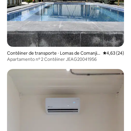
Contêiner de transporte ⋅ Lomas de Comanjill
4,63 de uma a
4,63 (24)
a
Apartamento nº 2 Contêiner JEAG20041956