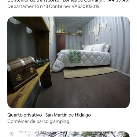
a
Departamento nº 3 Contêiner VAS30102019
Quarto privativo ⋅ San Martín de Hidalgo
Contêiner de barco glamping