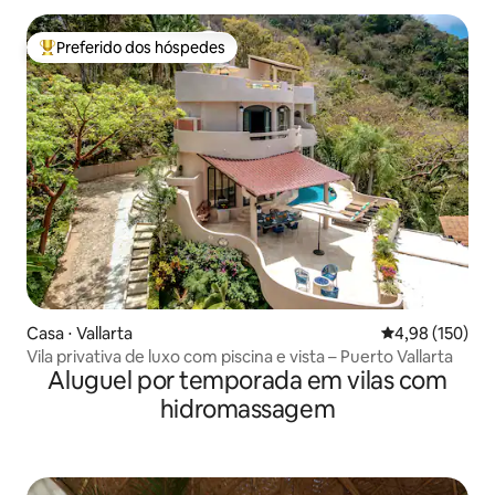
Preferido dos hóspedes
Entre os melhores preferidos dos hóspedes
Casa ⋅ Vallarta
4,98 de uma av
4,98 (150)
Vila privativa de luxo com piscina e vista – Puerto Vallarta
Aluguel por temporada em vilas com
hidromassagem