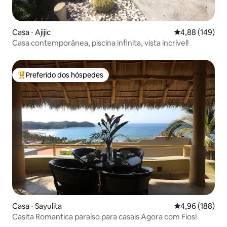
Casa ⋅ Ajijic
4,88 de uma av
4,88 (149)
Casa contemporânea, piscina infinita, vista incrível!
Preferido dos hóspedes
Entre os melhores preferidos dos hóspedes
Casa ⋅ Sayulita
4,96 de uma av
4,96 (188)
Casita Romantica paraíso para casais Agora com Fios!