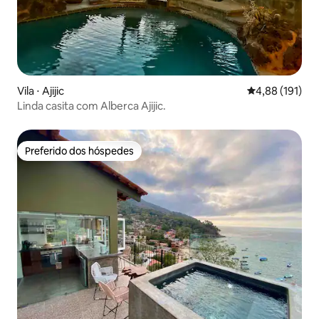
Vila ⋅ Ajijic
4,88 de uma av
4,88 (191)
Linda casita com Alberca Ajijic.
Preferido dos hóspedes
Preferido dos hóspedes