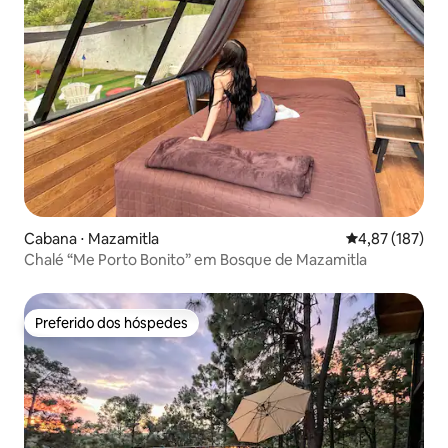
Cabana ⋅ Mazamitla
4,87 de uma av
4,87 (187)
Chalé “Me Porto Bonito” em Bosque de Mazamitla
Preferido dos hóspedes
Preferido dos hóspedes