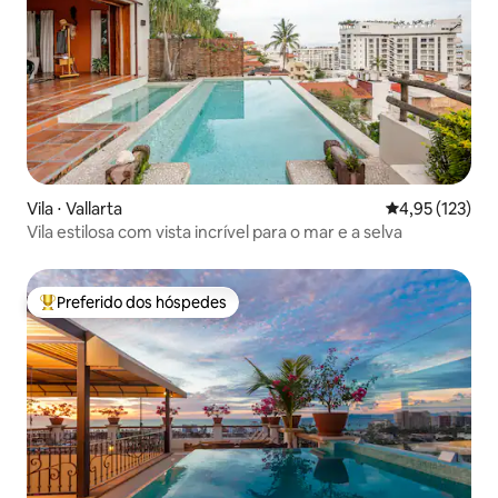
Vila ⋅ Vallarta
4,95 de uma av
4,95 (123)
Vila estilosa com vista incrível para o mar e a selva
Preferido dos hóspedes
Entre os melhores preferidos dos hóspedes