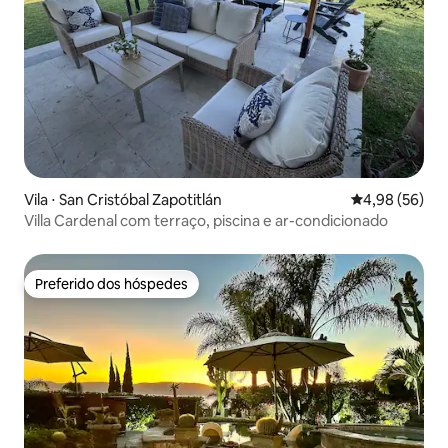
Vila ⋅ San Cristóbal Zapotitlán
4,98 de uma a
4,98 (56)
Villa Cardenal com terraço, piscina e ar-condicionado
Preferido dos hóspedes
Preferido dos hóspedes