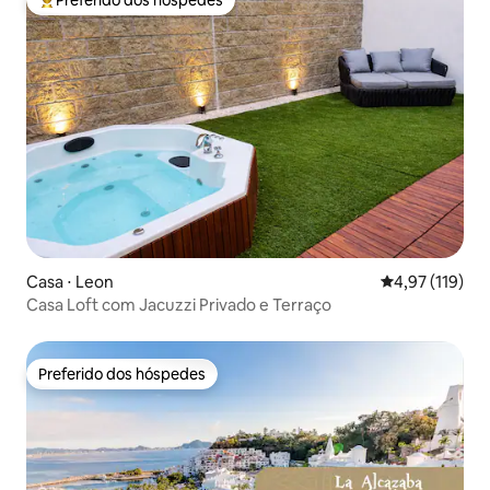
Entre os melhores preferidos dos hóspedes
Casa ⋅ Leon
4,97 de uma av
4,97 (119)
Casa Loft com Jacuzzi Privado e Terraço
Preferido dos hóspedes
Preferido dos hóspedes