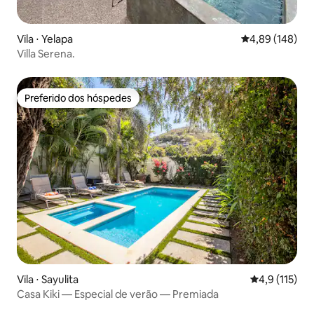
Vila ⋅ Yelapa
4,89 de uma av
4,89 (148)
Villa Serena.
Preferido dos hóspedes
Preferido dos hóspedes
Vila ⋅ Sayulita
4,9 de uma av
4,9 (115)
Casa Kiki — Especial de verão — Premiada