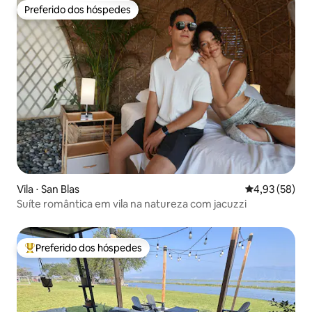
Preferido dos hóspedes
Preferido dos hóspedes
Vila ⋅ San Blas
4,93 de uma a
4,93 (58)
Suíte romântica em vila na natureza com jacuzzi
Preferido dos hóspedes
Entre os melhores preferidos dos hóspedes