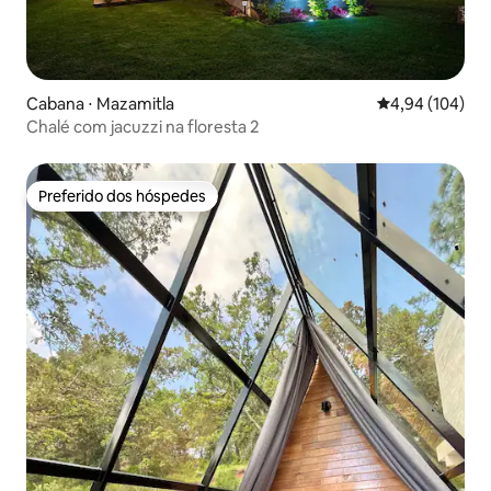
Cabana ⋅ Mazamitla
4,94 de uma av
4,94 (104)
Chalé com jacuzzi na floresta 2
Preferido dos hóspedes
Preferido dos hóspedes