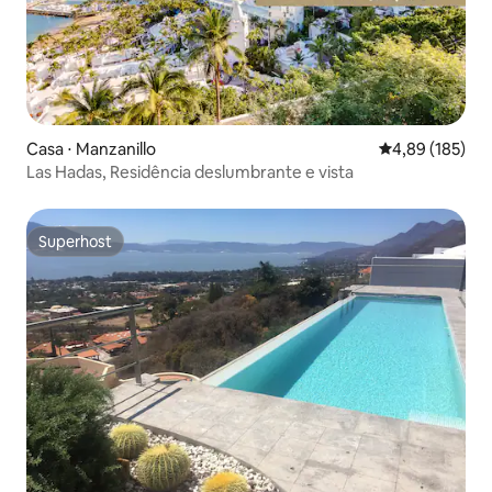
Casa ⋅ Manzanillo
4,89 de uma av
4,89 (185)
Las Hadas, Residência deslumbrante e vista
Superhost
Superhost