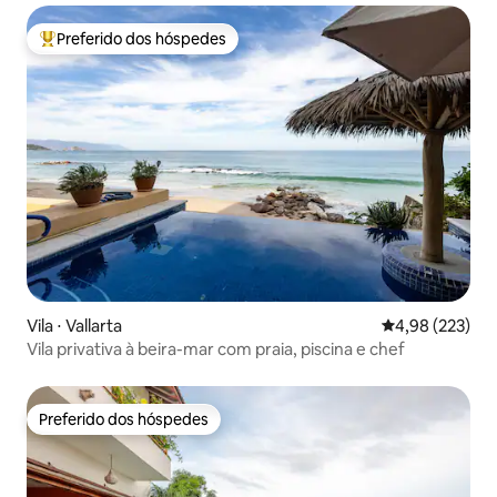
Preferido dos hóspedes
Entre os melhores preferidos dos hóspedes
Vila ⋅ Vallarta
4,98 de uma av
4,98 (223)
Vila privativa à beira-mar com praia, piscina e chef
Preferido dos hóspedes
Preferido dos hóspedes