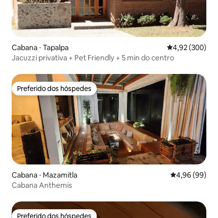
Cabana ⋅ Tapalpa
4,92 de uma ava
4,92 (300)
Jacuzzi privativa + Pet Friendly + 5 min do centro
Preferido dos hóspedes
Preferido dos hóspedes
Cabana ⋅ Mazamitla
4,96 de uma av
4,96 (99)
Cabana Anthemis
Preferido dos hóspedes