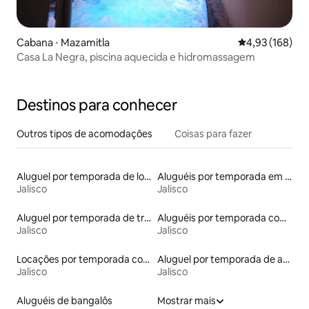
Cabana ⋅ Mazamitla
4,93 de uma av
4,93 (168)
Casa La Negra, piscina aquecida e hidromassagem
Destinos para conhecer
Outros tipos de acomodações
Coisas para fazer
Aluguel por temporada de lofts
Aluguéis por temporada em resorts
Jalisco
Jalisco
Aluguel por temporada de trailers
Aluguéis por temporada com acesso ao lago
Jalisco
Jalisco
Locações por temporada com piscina
Aluguel por temporada de apart-hotéis
Jalisco
Jalisco
Aluguéis de bangalôs
Mostrar mais